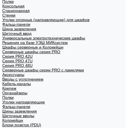
Полки
Консольная
Стационарная
Стенки
Уголки опорные (направляющие) для шкафов
Фальш-панели
Шина заземления
Щеточный ввод
Универсальные электротехнические шкафы
Решения на базе УЭШ МИКсистем
Шкафы серверные и Колокейшн
Серверные шкафы серия PRO
Серия PRO 42U
Серия PRO 47U
Серия PRO 48U
Серверные шкафы серии PRO с ламелями
Аксессуары
Вводы с уплотнением
Кабель-каналы
Крепеж
Органайзеры
Полки
Уголки направляющие
Фальш-панели
Шины заземления
Щеточные вводы
Колокейшн
Блоки розеток (PDU)