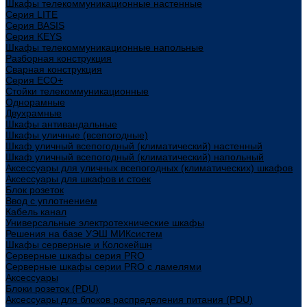
Шкафы телекоммуникационные настенные
Cерия LITE
Cерия BASIS
Cерия KEYS
Шкафы телекоммуникационные напольные
Разборная конструкция
Сварная конструкция
Серия ECO+
Стойки телекоммуникационные
Однорамные
Двухрамные
Шкафы антивандальные
Шкафы уличные (всепогодные)
Шкаф уличный всепогодный (климатический) настенный
Шкаф уличный всепогодный (климатический) напольный
Аксессуары для уличных всепогодных (климатических) шкафов
Аксессуары для шкафов и стоек
Блок розеток
Ввод с уплотнением
Кабель канал
Универсальные электротехнические шкафы
Решения на базе УЭШ МИКсистем
Шкафы серверные и Колокейшн
Серверные шкафы серия PRO
Серверные шкафы серии PRO с ламелями
Аксессуары
Блоки розеток (PDU)
Аксессуары для блоков распределения питания (PDU)