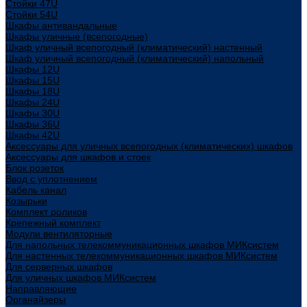
Стойки 47U
Стойки 54U
Шкафы антивандальные
Шкафы уличные (всепогодные)
Шкаф уличный всепогодный (климатический) настенный
Шкаф уличный всепогодный (климатический) напольный
Шкафы 12U
Шкафы 15U
Шкафы 18U
Шкафы 24U
Шкафы 30U
Шкафы 36U
Шкафы 42U
Аксессуары для уличных всепогодных (климатических) шкафов
Аксессуары для шкафов и стоек
Блок розеток
Ввод с уплотнением
Кабель канал
Козырьки
Комплект роликов
Крепежный комплект
Модули вентиляторные
Для напольных телекоммуникационных шкафов МИКсистем
Для настенных телекоммуникационных шкафов МИКсистем
Для серверных шкафов
Для уличных шкафов МИКсистем
Направляющие
Органайзеры