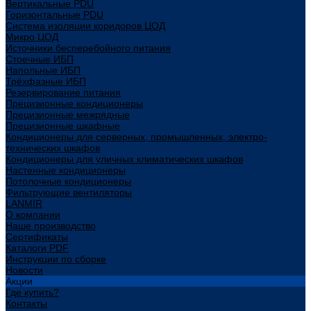
Вертикальные PDU
Горизонтальные PDU
Система изоляции коридоров ЦОД
Микро ЦОД
Источники бесперебойного питания
Стоечные ИБП
Напольные ИБП
Трёхфазные ИБП
Резервирование питания
Прецизионные кондиционеры
Прецизионные межрядные
Прецизионные шкафные
Кондиционеры для серверных, промышленных, электро-
технических шкафов
Кондиционеры для уличных климатических шкафов
Настенные кондиционеры
Потолочные кондиционеры
Фильтрующие вентиляторы
LANMIR
О компании
Наше производство
Сертификаты
Каталоги PDF
Инструкции по сборке
Новости
Акции
Где купить?
Контакты