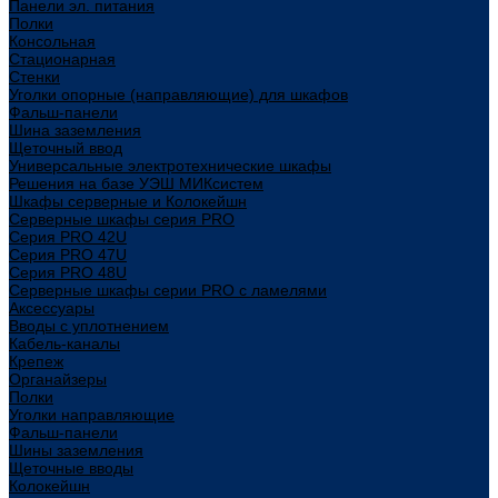
Панели эл. питания
Полки
Консольная
Стационарная
Стенки
Уголки опорные (направляющие) для шкафов
Фальш-панели
Шина заземления
Щеточный ввод
Универсальные электротехнические шкафы
Решения на базе УЭШ МИКсистем
Шкафы серверные и Колокейшн
Серверные шкафы серия PRO
Серия PRO 42U
Серия PRO 47U
Серия PRO 48U
Серверные шкафы серии PRO с ламелями
Аксессуары
Вводы с уплотнением
Кабель-каналы
Крепеж
Органайзеры
Полки
Уголки направляющие
Фальш-панели
Шины заземления
Щеточные вводы
Колокейшн