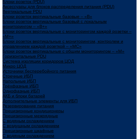
Блоки розеток (PDU)
Аксессуары для блоков распределения питания (PDU)
Вертикальные PDU
Блоки розеток вертикальные базовые – «В»
Блоки розеток вертикальные базовый с локальным
мониторингом – «В+»
Блоки розеток вертикальные с мониторингом каждой розетки –
«М+»
Блоки розеток вертикальные с мониторингом, контролем и
управлением каждой розеткой – «МС»
Блоки розеток вертикальные с общим мониторингом – «М»
Горизонтальные PDU
Система изоляции коридоров ЦОД
Микро ЦОД
Источники бесперебойного питания
Стоечные ИБП
Напольные ИБП
Трёхфазные ИБП
Однофазные ИБП
АКБ и блоки батарей
Дополнительные элементы для ИБП
Резервирование питания
Прецизионные кондиционеры
Прецизионные межрядные
С водяным охлаждением
С воздушным охлаждением
Прецизионные шкафные
С водяным охлаждением