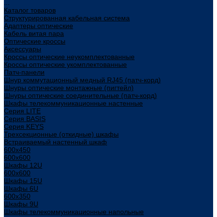
...
Каталог товаров
Структурированная кабельная система
Адаптеры оптические
Кабель витая пара
Оптические кроссы
Аксессуары
Кроссы оптические неукомплектованные
Кроссы оптические укомплектованные
Патч-панели
Шнур коммутационный медный RJ45 (патч-корд)
Шнуры оптические монтажные (пигтейл)
Шнуры оптические соединительные (патч-корд)
Шкафы телекоммуникационные настенные
Cерия LITE
Cерия BASIS
Cерия KEYS
Трехсекционные (откидные) шкафы
Встраиваемый настенный шкаф
600x450
600x600
Шкафы 12U
600x600
Шкафы 15U
Шкафы 6U
600x350
Шкафы 9U
Шкафы телекоммуникационные напольные