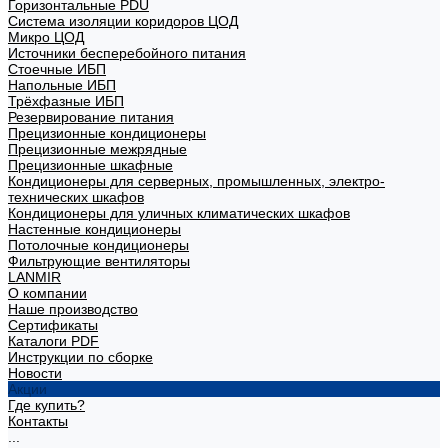
Горизонтальные PDU
Система изоляции коридоров ЦОД
Микро ЦОД
Источники бесперебойного питания
Стоечные ИБП
Напольные ИБП
Трёхфазные ИБП
Резервирование питания
Прецизионные кондиционеры
Прецизионные межрядные
Прецизионные шкафные
Кондиционеры для серверных, промышленных, электро-
технических шкафов
Кондиционеры для уличных климатических шкафов
Настенные кондиционеры
Потолочные кондиционеры
Фильтрующие вентиляторы
LANMIR
О компании
Наше производство
Сертификаты
Каталоги PDF
Инструкции по сборке
Новости
Акции
Где купить?
Контакты
...