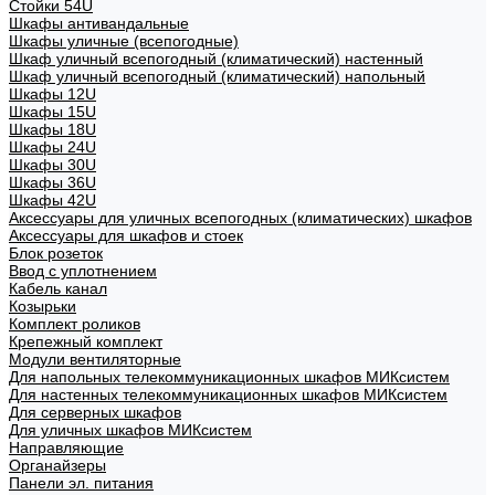
Стойки 54U
Шкафы антивандальные
Шкафы уличные (всепогодные)
Шкаф уличный всепогодный (климатический) настенный
Шкаф уличный всепогодный (климатический) напольный
Шкафы 12U
Шкафы 15U
Шкафы 18U
Шкафы 24U
Шкафы 30U
Шкафы 36U
Шкафы 42U
Аксессуары для уличных всепогодных (климатических) шкафов
Аксессуары для шкафов и стоек
Блок розеток
Ввод с уплотнением
Кабель канал
Козырьки
Комплект роликов
Крепежный комплект
Модули вентиляторные
Для напольных телекоммуникационных шкафов МИКсистем
Для настенных телекоммуникационных шкафов МИКсистем
Для серверных шкафов
Для уличных шкафов МИКсистем
Направляющие
Органайзеры
Панели эл. питания