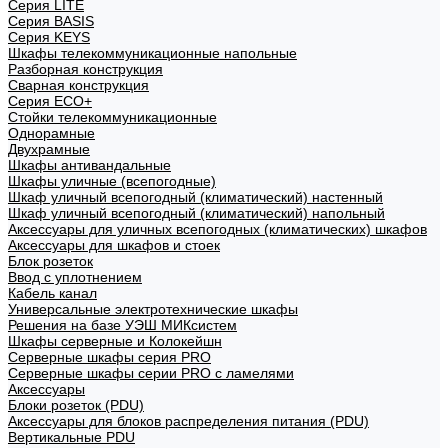
Cерия LITE
Cерия BASIS
Cерия KEYS
Шкафы телекоммуникационные напольные
Разборная конструкция
Сварная конструкция
Серия ECO+
Стойки телекоммуникационные
Однорамные
Двухрамные
Шкафы антивандальные
Шкафы уличные (всепогодные)
Шкаф уличный всепогодный (климатический) настенный
Шкаф уличный всепогодный (климатический) напольный
Аксессуары для уличных всепогодных (климатических) шкафов
Аксессуары для шкафов и стоек
Блок розеток
Ввод с уплотнением
Кабель канал
Универсальные электротехнические шкафы
Решения на базе УЭШ МИКсистем
Шкафы серверные и Колокейшн
Серверные шкафы серия PRO
Серверные шкафы серии PRO с ламелями
Аксессуары
Блоки розеток (PDU)
Аксессуары для блоков распределения питания (PDU)
Вертикальные PDU