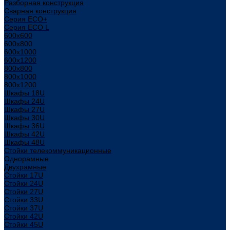
Разборная конструкция
Сварная конструкция
Серия ECO+
Серия ECO L
600x600
600x800
600х1000
600х1200
800x800
800х1000
800х1200
Шкафы 18U
Шкафы 24U
Шкафы 27U
Шкафы 30U
Шкафы 36U
Шкафы 42U
Шкафы 48U
Стойки телекоммуникационные
Однорамные
Двухрамные
Стойки 17U
Стойки 24U
Стойки 27U
Стойки 33U
Стойки 37U
Стойки 42U
Стойки 45U