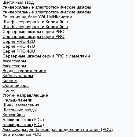
Щеточный ввод
Универсальные электротехнические шкафы
Универсальные электротехнические шкафы
Решения на базе УЭШ МИКсистем
Шкафы серверные и Колокейшн
Шкафы серверные и Колокейшн
Серверные шкафы серия PRO
Серверные шкафы серия PRO
Серия PRO 42U
Серия PRO 47U
Серия PRO 48U
Серверные шкафы серии PRO с ламелями
Аксессуары
Аксессуары
Вводы с уплотнением
Кабель-каналы
Крепеж
Органайзеры
Полки
Уголки направляющие
Фальш-панели
Шины заземления
Щеточные вводы
Колокейшн
Блоки розеток (PDU)
Блоки розеток (PDU)
Аксессуары для блоков распределения питания (PDU)
Вертикальные PDU