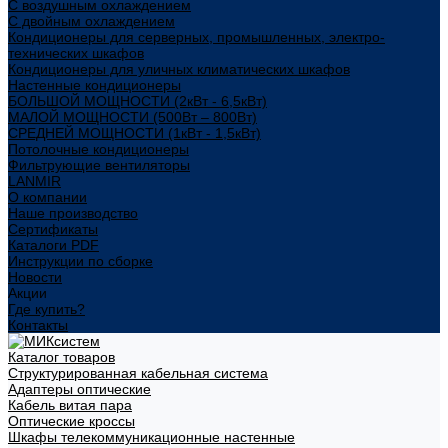
С воздушным охлаждением
С двойным охлаждением
Кондиционеры для серверных, промышленных, электро-
технических шкафов
Кондиционеры для уличных климатических шкафов
Настенные кондиционеры
БОЛЬШОЙ МОЩНОСТИ (2кВт - 6,5кВт)
МАЛОЙ МОЩНОСТИ (500Вт – 800Вт)
СРЕДНЕЙ МОЩНОСТИ (1кВт - 1,5кВт)
Потолочные кондиционеры
Фильтрующие вентиляторы
LANMIR
О компании
Наше производство
Сертификаты
Каталоги PDF
Инструкции по сборке
Новости
Акции
Где купить?
Контакты
Каталог товаров
Структурированная кабельная система
Адаптеры оптические
Кабель витая пара
Оптические кроссы
Шкафы телекоммуникационные настенные