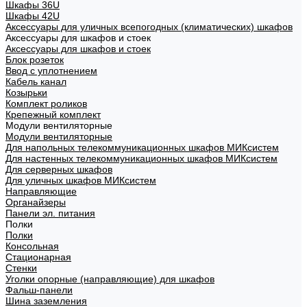
Шкафы 36U
Шкафы 42U
Аксессуары для уличных всепогодных (климатических) шкафов
Аксессуары для шкафов и стоек
Аксессуары для шкафов и стоек
Блок розеток
Ввод с уплотнением
Кабель канал
Козырьки
Комплект роликов
Крепежный комплект
Модули вентиляторные
Модули вентиляторные
Для напольных телекоммуникационных шкафов МИКсистем
Для настенных телекоммуникационных шкафов МИКсистем
Для серверных шкафов
Для уличных шкафов МИКсистем
Направляющие
Органайзеры
Панели эл. питания
Полки
Полки
Консольная
Стационарная
Стенки
Уголки опорные (направляющие) для шкафов
Фальш-панели
Шина заземления