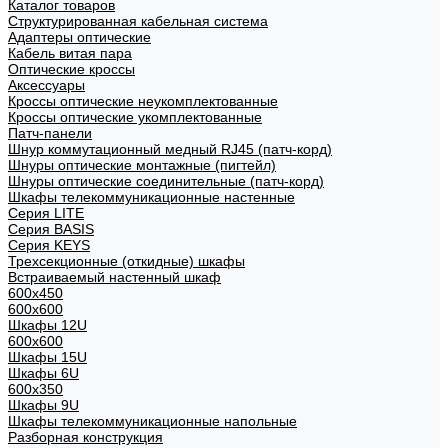
Каталог товаров
Структурированная кабельная система
Адаптеры оптические
Кабель витая пара
Оптические кроссы
Аксессуары
Кроссы оптические неукомплектованные
Кроссы оптические укомплектованные
Патч-панели
Шнур коммутационный медный RJ45 (патч-корд)
Шнуры оптические монтажные (пигтейл)
Шнуры оптические соединительные (патч-корд)
Шкафы телекоммуникационные настенные
Cерия LITE
Cерия BASIS
Cерия KEYS
Трехсекционные (откидные) шкафы
Встраиваемый настенный шкаф
600x450
600x600
Шкафы 12U
600x600
Шкафы 15U
Шкафы 6U
600x350
Шкафы 9U
Шкафы телекоммуникационные напольные
Разборная конструкция