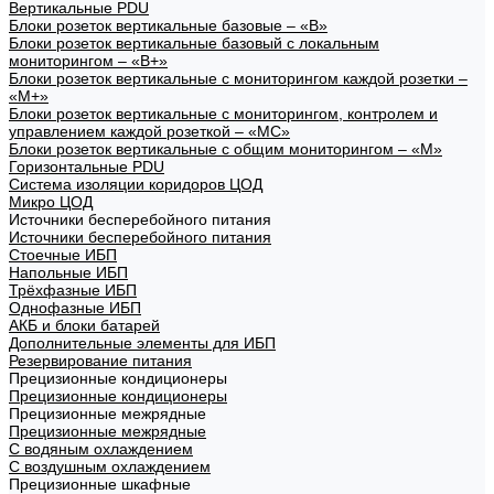
Вертикальные PDU
Блоки розеток вертикальные базовые – «В»
Блоки розеток вертикальные базовый с локальным
мониторингом – «В+»
Блоки розеток вертикальные с мониторингом каждой розетки –
«М+»
Блоки розеток вертикальные с мониторингом, контролем и
управлением каждой розеткой – «МС»
Блоки розеток вертикальные с общим мониторингом – «М»
Горизонтальные PDU
Система изоляции коридоров ЦОД
Микро ЦОД
Источники бесперебойного питания
Источники бесперебойного питания
Стоечные ИБП
Напольные ИБП
Трёхфазные ИБП
Однофазные ИБП
АКБ и блоки батарей
Дополнительные элементы для ИБП
Резервирование питания
Прецизионные кондиционеры
Прецизионные кондиционеры
Прецизионные межрядные
Прецизионные межрядные
С водяным охлаждением
С воздушным охлаждением
Прецизионные шкафные