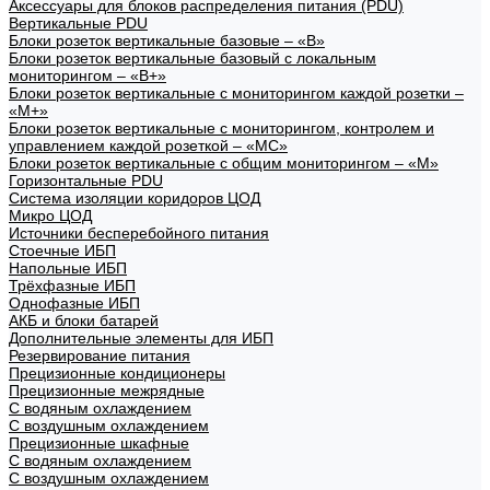
Аксессуары для блоков распределения питания (PDU)
Вертикальные PDU
Блоки розеток вертикальные базовые – «В»
Блоки розеток вертикальные базовый с локальным
мониторингом – «В+»
Блоки розеток вертикальные с мониторингом каждой розетки –
«М+»
Блоки розеток вертикальные с мониторингом, контролем и
управлением каждой розеткой – «МС»
Блоки розеток вертикальные с общим мониторингом – «М»
Горизонтальные PDU
Система изоляции коридоров ЦОД
Микро ЦОД
Источники бесперебойного питания
Стоечные ИБП
Напольные ИБП
Трёхфазные ИБП
Однофазные ИБП
АКБ и блоки батарей
Дополнительные элементы для ИБП
Резервирование питания
Прецизионные кондиционеры
Прецизионные межрядные
С водяным охлаждением
С воздушным охлаждением
Прецизионные шкафные
С водяным охлаждением
С воздушным охлаждением