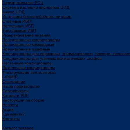
Горизонтальные PDU
Система изоляции коридоров ЦОД
Микро ЦОД
Источники бесперебойного питания
Стоечные ИБП
Напольные ИБП
Трёхфазные ИБП
Резервирование питания
Прецизионные кондиционеры
Прецизионные межрядные
Прецизионные шкафные
Кондиционеры для серверных, промышленных, электро- техниче
Кондиционеры для уличных климатических шкафов
Настенные кондиционеры
Потолочные кондиционеры
Фильтрующие вентиляторы
LANMIR
О компании
Наше производство
Сертификаты
Каталоги PDF
Инструкции по сборке
Новости
Акции
Где купить?
Контакты
...
Каталог товаров