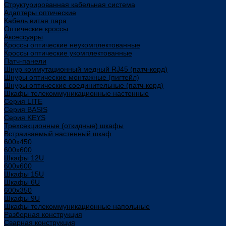
Структурированная кабельная система
Адаптеры оптические
Кабель витая пара
Оптические кроссы
Аксессуары
Кроссы оптические неукомплектованные
Кроссы оптические укомплектованные
Патч-панели
Шнур коммутационный медный RJ45 (патч-корд)
Шнуры оптические монтажные (пигтейл)
Шнуры оптические соединительные (патч-корд)
Шкафы телекоммуникационные настенные
Cерия LITE
Cерия BASIS
Cерия KEYS
Трехсекционные (откидные) шкафы
Встраиваемый настенный шкаф
600x450
600x600
Шкафы 12U
600x600
Шкафы 15U
Шкафы 6U
600x350
Шкафы 9U
Шкафы телекоммуникационные напольные
Разборная конструкция
Сварная конструкция