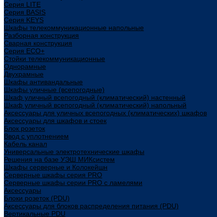
Cерия LITE
Cерия BASIS
Cерия KEYS
Шкафы телекоммуникационные напольные
Разборная конструкция
Сварная конструкция
Серия ECO+
Стойки телекоммуникационные
Однорамные
Двухрамные
Шкафы антивандальные
Шкафы уличные (всепогодные)
Шкаф уличный всепогодный (климатический) настенный
Шкаф уличный всепогодный (климатический) напольный
Аксессуары для уличных всепогодных (климатических) шкафов
Аксессуары для шкафов и стоек
Блок розеток
Ввод с уплотнением
Кабель канал
Универсальные электротехнические шкафы
Решения на базе УЭШ МИКсистем
Шкафы серверные и Колокейшн
Серверные шкафы серия PRO
Серверные шкафы серии PRO с ламелями
Аксессуары
Блоки розеток (PDU)
Аксессуары для блоков распределения питания (PDU)
Вертикальные PDU