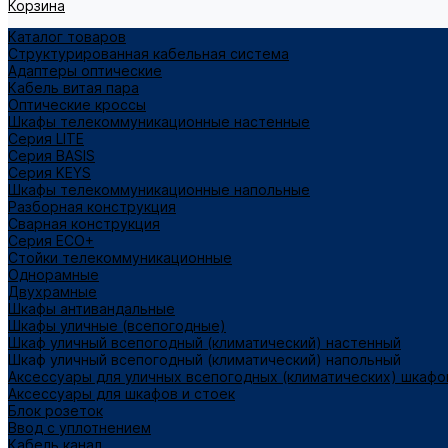
Корзина
Каталог товаров
Структурированная кабельная система
Адаптеры оптические
Кабель витая пара
Оптические кроссы
Шкафы телекоммуникационные настенные
Cерия LITE
Cерия BASIS
Cерия KEYS
Шкафы телекоммуникационные напольные
Разборная конструкция
Сварная конструкция
Серия ECO+
Стойки телекоммуникационные
Однорамные
Двухрамные
Шкафы антивандальные
Шкафы уличные (всепогодные)
Шкаф уличный всепогодный (климатический) настенный
Шкаф уличный всепогодный (климатический) напольный
Аксессуары для уличных всепогодных (климатических) шкафо
Аксессуары для шкафов и стоек
Блок розеток
Ввод с уплотнением
Кабель канал