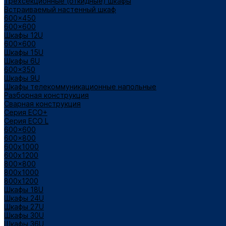
Трехсекционные (откидные) шкафы
Встраиваемый настенный шкаф
600x450
600x600
Шкафы 12U
600x600
Шкафы 15U
Шкафы 6U
600x350
Шкафы 9U
Шкафы телекоммуникационные напольные
Разборная конструкция
Сварная конструкция
Серия ECO+
Серия ECO L
600x600
600x800
600х1000
600х1200
800x800
800х1000
800х1200
Шкафы 18U
Шкафы 24U
Шкафы 27U
Шкафы 30U
Шкафы 36U