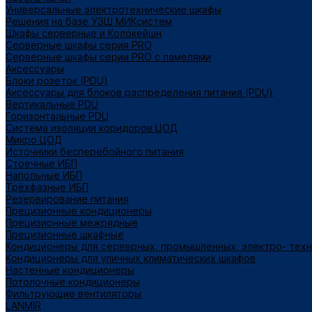
Универсальные электротехнические шкафы
Решения на базе УЭШ МИКсистем
Шкафы серверные и Колокейшн
Серверные шкафы серия PRO
Серверные шкафы серии PRO с ламелями
Аксессуары
Блоки розеток (PDU)
Аксессуары для блоков распределения питания (PDU)
Вертикальные PDU
Горизонтальные PDU
Система изоляции коридоров ЦОД
Микро ЦОД
Источники бесперебойного питания
Стоечные ИБП
Напольные ИБП
Трёхфазные ИБП
Резервирование питания
Прецизионные кондиционеры
Прецизионные межрядные
Прецизионные шкафные
Кондиционеры для серверных, промышленных, электро- тех
Кондиционеры для уличных климатических шкафов
Настенные кондиционеры
Потолочные кондиционеры
Фильтрующие вентиляторы
LANMIR