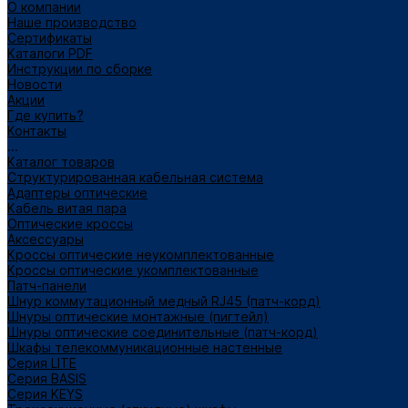
О компании
Наше производство
Сертификаты
Каталоги PDF
Инструкции по сборке
Новости
Акции
Где купить?
Контакты
...
Каталог товаров
Структурированная кабельная система
Адаптеры оптические
Кабель витая пара
Оптические кроссы
Аксессуары
Кроссы оптические неукомплектованные
Кроссы оптические укомплектованные
Патч-панели
Шнур коммутационный медный RJ45 (патч-корд)
Шнуры оптические монтажные (пигтейл)
Шнуры оптические соединительные (патч-корд)
Шкафы телекоммуникационные настенные
Cерия LITE
Cерия BASIS
Cерия KEYS