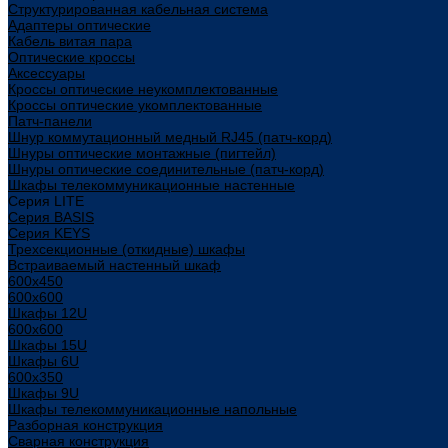
Структурированная кабельная система
Адаптеры оптические
Кабель витая пара
Оптические кроссы
Аксессуары
Кроссы оптические неукомплектованные
Кроссы оптические укомплектованные
Патч-панели
Шнур коммутационный медный RJ45 (патч-корд)
Шнуры оптические монтажные (пигтейл)
Шнуры оптические соединительные (патч-корд)
Шкафы телекоммуникационные настенные
Cерия LITE
Cерия BASIS
Cерия KEYS
Трехсекционные (откидные) шкафы
Встраиваемый настенный шкаф
600x450
600x600
Шкафы 12U
600x600
Шкафы 15U
Шкафы 6U
600x350
Шкафы 9U
Шкафы телекоммуникационные напольные
Разборная конструкция
Сварная конструкция