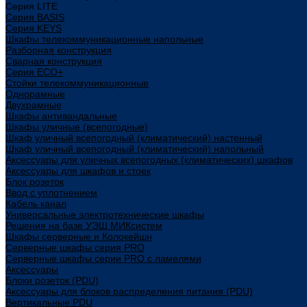
Cерия LITE
Cерия BASIS
Cерия KEYS
Шкафы телекоммуникационные напольные
Разборная конструкция
Сварная конструкция
Серия ECO+
Стойки телекоммуникационные
Однорамные
Двухрамные
Шкафы антивандальные
Шкафы уличные (всепогодные)
Шкаф уличный всепогодный (климатический) настенный
Шкаф уличный всепогодный (климатический) напольный
Аксессуары для уличных всепогодных (климатических) шкафов
Аксессуары для шкафов и стоек
Блок розеток
Ввод с уплотнением
Кабель канал
Универсальные электротехнические шкафы
Решения на базе УЭШ МИКсистем
Шкафы серверные и Колокейшн
Серверные шкафы серия PRO
Серверные шкафы серии PRO с ламелями
Аксессуары
Блоки розеток (PDU)
Аксессуары для блоков распределения питания (PDU)
Вертикальные PDU