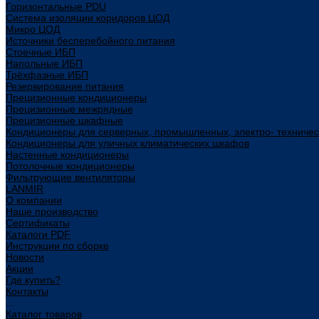
Горизонтальные PDU
Система изоляции коридоров ЦОД
Микро ЦОД
Источники бесперебойного питания
Стоечные ИБП
Напольные ИБП
Трёхфазные ИБП
Резервирование питания
Прецизионные кондиционеры
Прецизионные межрядные
Прецизионные шкафные
Кондиционеры для серверных, промышленных, электро- техниче
Кондиционеры для уличных климатических шкафов
Настенные кондиционеры
Потолочные кондиционеры
Фильтрующие вентиляторы
LANMIR
О компании
Наше производство
Сертификаты
Каталоги PDF
Инструкции по сборке
Новости
Акции
Где купить?
Контакты
...
Каталог товаров