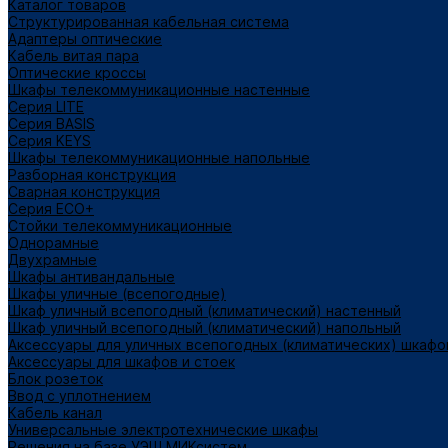
Каталог товаров
Структурированная кабельная система
Адаптеры оптические
Кабель витая пара
Оптические кроссы
Шкафы телекоммуникационные настенные
Cерия LITE
Cерия BASIS
Cерия KEYS
Шкафы телекоммуникационные напольные
Разборная конструкция
Сварная конструкция
Серия ECO+
Стойки телекоммуникационные
Однорамные
Двухрамные
Шкафы антивандальные
Шкафы уличные (всепогодные)
Шкаф уличный всепогодный (климатический) настенный
Шкаф уличный всепогодный (климатический) напольный
Аксессуары для уличных всепогодных (климатических) шкафо
Аксессуары для шкафов и стоек
Блок розеток
Ввод с уплотнением
Кабель канал
Универсальные электротехнические шкафы
Решения на базе УЭШ МИКсистем