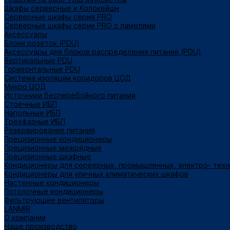
Шкафы серверные и Колокейшн
Серверные шкафы серия PRO
Серверные шкафы серии PRO с ламелями
Аксессуары
Блоки розеток (PDU)
Аксессуары для блоков распределения питания (PDU)
Вертикальные PDU
Горизонтальные PDU
Система изоляции коридоров ЦОД
Микро ЦОД
Источники бесперебойного питания
Стоечные ИБП
Напольные ИБП
Трёхфазные ИБП
Резервирование питания
Прецизионные кондиционеры
Прецизионные межрядные
Прецизионные шкафные
Кондиционеры для серверных, промышленных, электро- тех
Кондиционеры для уличных климатических шкафов
Настенные кондиционеры
Потолочные кондиционеры
Фильтрующие вентиляторы
LANMIR
О компании
Наше производство