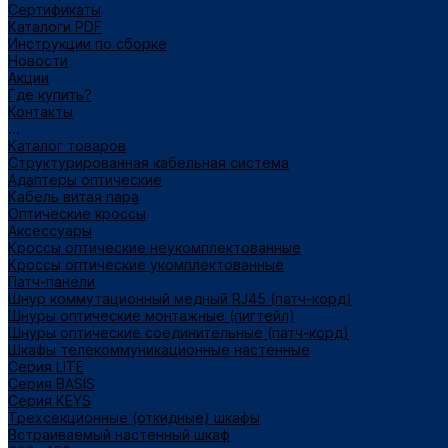
Сертификаты
Каталоги PDF
Инструкции по сборке
Новости
Акции
Где купить?
Контакты
...
Каталог товаров
Структурированная кабельная система
Адаптеры оптические
Кабель витая пара
Оптические кроссы
Аксессуары
Кроссы оптические неукомплектованные
Кроссы оптические укомплектованные
Патч-панели
Шнур коммутационный медный RJ45 (патч-корд)
Шнуры оптические монтажные (пигтейл)
Шнуры оптические соединительные (патч-корд)
Шкафы телекоммуникационные настенные
Cерия LITE
Cерия BASIS
Cерия KEYS
Трехсекционные (откидные) шкафы
Встраиваемый настенный шкаф