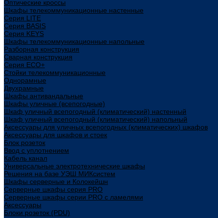
Оптические кроссы
Шкафы телекоммуникационные настенные
Cерия LITE
Cерия BASIS
Cерия KEYS
Шкафы телекоммуникационные напольные
Разборная конструкция
Сварная конструкция
Серия ECO+
Стойки телекоммуникационные
Однорамные
Двухрамные
Шкафы антивандальные
Шкафы уличные (всепогодные)
Шкаф уличный всепогодный (климатический) настенный
Шкаф уличный всепогодный (климатический) напольный
Аксессуары для уличных всепогодных (климатических) шкафов
Аксессуары для шкафов и стоек
Блок розеток
Ввод с уплотнением
Кабель канал
Универсальные электротехнические шкафы
Решения на базе УЭШ МИКсистем
Шкафы серверные и Колокейшн
Серверные шкафы серия PRO
Серверные шкафы серии PRO с ламелями
Аксессуары
Блоки розеток (PDU)