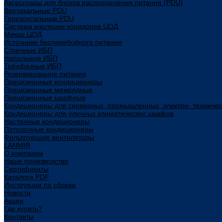
Аксессуары для блоков распределения питания (PDU)
Вертикальные PDU
Горизонтальные PDU
Система изоляции коридоров ЦОД
Микро ЦОД
Источники бесперебойного питания
Стоечные ИБП
Напольные ИБП
Трёхфазные ИБП
Резервирование питания
Прецизионные кондиционеры
Прецизионные межрядные
Прецизионные шкафные
Кондиционеры для серверных, промышленных, электро- техниче
Кондиционеры для уличных климатических шкафов
Настенные кондиционеры
Потолочные кондиционеры
Фильтрующие вентиляторы
LANMIR
О компании
Наше производство
Сертификаты
Каталоги PDF
Инструкции по сборке
Новости
Акции
Где купить?
Контакты