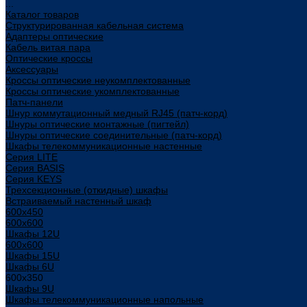
...
Каталог товаров
Структурированная кабельная система
Адаптеры оптические
Кабель витая пара
Оптические кроссы
Аксессуары
Кроссы оптические неукомплектованные
Кроссы оптические укомплектованные
Патч-панели
Шнур коммутационный медный RJ45 (патч-корд)
Шнуры оптические монтажные (пигтейл)
Шнуры оптические соединительные (патч-корд)
Шкафы телекоммуникационные настенные
Cерия LITE
Cерия BASIS
Cерия KEYS
Трехсекционные (откидные) шкафы
Встраиваемый настенный шкаф
600x450
600x600
Шкафы 12U
600x600
Шкафы 15U
Шкафы 6U
600x350
Шкафы 9U
Шкафы телекоммуникационные напольные