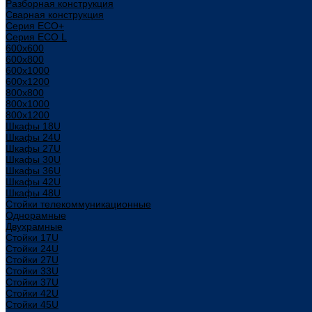
Разборная конструкция
Сварная конструкция
Серия ECO+
Серия ECO L
600x600
600x800
600х1000
600х1200
800x800
800х1000
800х1200
Шкафы 18U
Шкафы 24U
Шкафы 27U
Шкафы 30U
Шкафы 36U
Шкафы 42U
Шкафы 48U
Стойки телекоммуникационные
Однорамные
Двухрамные
Стойки 17U
Стойки 24U
Стойки 27U
Стойки 33U
Стойки 37U
Стойки 42U
Стойки 45U