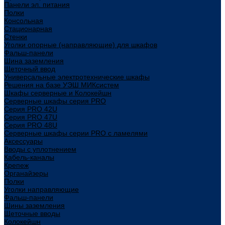
Панели эл. питания
Полки
Консольная
Стационарная
Стенки
Уголки опорные (направляющие) для шкафов
Фальш-панели
Шина заземления
Щеточный ввод
Универсальные электротехнические шкафы
Решения на базе УЭШ МИКсистем
Шкафы серверные и Колокейшн
Серверные шкафы серия PRO
Серия PRO 42U
Серия PRO 47U
Серия PRO 48U
Серверные шкафы серии PRO с ламелями
Аксессуары
Вводы с уплотнением
Кабель-каналы
Крепеж
Органайзеры
Полки
Уголки направляющие
Фальш-панели
Шины заземления
Щеточные вводы
Колокейшн