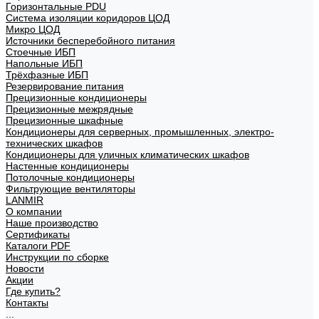
Горизонтальные PDU
Система изоляции коридоров ЦОД
Микро ЦОД
Источники бесперебойного питания
Стоечные ИБП
Напольные ИБП
Трёхфазные ИБП
Резервирование питания
Прецизионные кондиционеры
Прецизионные межрядные
Прецизионные шкафные
Кондиционеры для серверных, промышленных, электро-
технических шкафов
Кондиционеры для уличных климатических шкафов
Настенные кондиционеры
Потолочные кондиционеры
Фильтрующие вентиляторы
LANMIR
О компании
Наше производство
Сертификаты
Каталоги PDF
Инструкции по сборке
Новости
Акции
Где купить?
Контакты
...