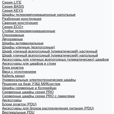
Cерия LITE
Cерия BASIS
Cерия KEYS
Шкафы телекоммуникационные напольные
Разборная конструкция
Сварная конструкция
Серия ECO+
Стойки телекоммуникационные
Однорамные
Двухрамные
Шкафы антивандальные
Шкафы уличные (всепогодные)
Шкаф уличный всепогодный (климатический) настенный
Шкаф уличный всепогодный (климатический) напольный
Аксессуары для уличных всепогодных (климатических) шкафов
Аксессуары для шкафов и стоек
Блок розеток
Ввод с уплотнением
Кабель канал
Универсальные электротехнические шкафы
Решения на базе УЭШ МИКсистем
Шкафы серверные и Колокейшн
Серверные шкафы серия PRO
Серверные шкафы серии PRO с ламелями
Аксессуары
Блоки розеток (PDU)
Аксессуары для блоков распределения питания (PDU)
Вертикальные PDU