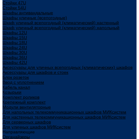
Стойки 47U
Стойки 54U
Шкафы антивандальные
Шкафы уличные (всепогодные)
Шкаф уличный всепогодный (климатический) настенный
Шкаф уличный всепогодный (климатический) напольный
Шкафы 12U
Шкафы 15U
Шкафы 18U
Шкафы 24U
Шкафы 30U
Шкафы 36U
Шкафы 42U
Аксессуары для уличных всепогодных (климатических) шкафов
Аксессуары для шкафов и стоек
Блок розеток
Ввод с уплотнением
Кабель канал
Козырьки
Комплект роликов
Крепежный комплект
Модули вентиляторные
Для напольных телекоммуникационных шкафов МИКсистем
Для настенных телекоммуникационных шкафов МИКсистем
Для серверных шкафов
Для уличных шкафов МИКсистем
Направляющие
Органайзеры