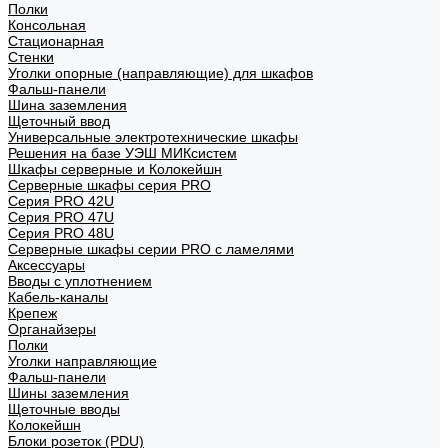
Полки
Консольная
Стационарная
Стенки
Уголки опорные (направляющие) для шкафов
Фальш-панели
Шина заземления
Щеточный ввод
Универсальные электротехнические шкафы
Решения на базе УЭШ МИКсистем
Шкафы серверные и Колокейшн
Серверные шкафы серия PRO
Серия PRO 42U
Серия PRO 47U
Серия PRO 48U
Серверные шкафы серии PRO с ламелями
Аксессуары
Вводы с уплотнением
Кабель-каналы
Крепеж
Органайзеры
Полки
Уголки направляющие
Фальш-панели
Шины заземления
Щеточные вводы
Колокейшн
Блоки розеток (PDU)