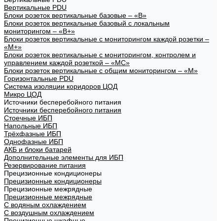
Вертикальные PDU
Блоки розеток вертикальные базовые – «В»
Блоки розеток вертикальные базовый с локальным
мониторингом – «В+»
Блоки розеток вертикальные с мониторингом каждой розетки –
«М+»
Блоки розеток вертикальные с мониторингом, контролем и
управлением каждой розеткой – «МС»
Блоки розеток вертикальные с общим мониторингом – «М»
Горизонтальные PDU
Система изоляции коридоров ЦОД
Микро ЦОД
Источники бесперебойного питания
Источники бесперебойного питания
Стоечные ИБП
Напольные ИБП
Трёхфазные ИБП
Однофазные ИБП
АКБ и блоки батарей
Дополнительные элементы для ИБП
Резервирование питания
Прецизионные кондиционеры
Прецизионные кондиционеры
Прецизионные межрядные
Прецизионные межрядные
С водяным охлаждением
С воздушным охлаждением
Прецизионные шкафные