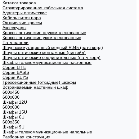
Каталог товаров
Структурированная кабельная система
Адаптеры оптические
Кабель витая пара
Оптические кроссы
Аксессуары
Кроссы оптические неукомплектованные
Кроссы оптические укомплектованные
Патч-панели
Шнур коммутационный медный RJ45 (патч-корд)
Шнуры оптические монтажные (пигтейл)
Шнуры оптические соединительные (патч-корд)
Шкафы телекоммуникационные настенные
Cерия LITE
Cерия BASIS
Cерия KEYS
Трехсекционные (откидные) шкафы
Встраиваемый настенный шкаф
600x450
600x600
Шкафы 12U
600x600
Шкафы 15U
Шкафы 6U
600x350
Шкафы 9U
Шкафы телекоммуникационные напольные
Разборная конструкция