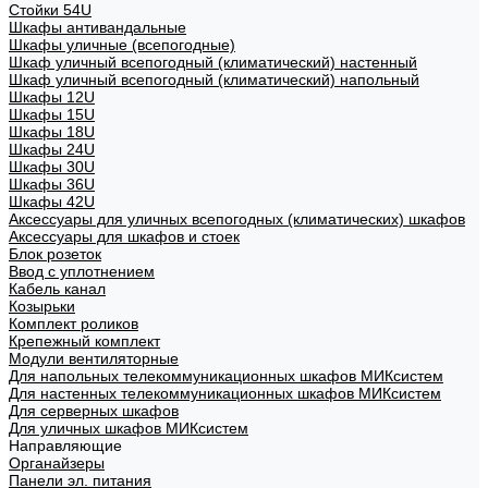
Стойки 54U
Шкафы антивандальные
Шкафы уличные (всепогодные)
Шкаф уличный всепогодный (климатический) настенный
Шкаф уличный всепогодный (климатический) напольный
Шкафы 12U
Шкафы 15U
Шкафы 18U
Шкафы 24U
Шкафы 30U
Шкафы 36U
Шкафы 42U
Аксессуары для уличных всепогодных (климатических) шкафов
Аксессуары для шкафов и стоек
Блок розеток
Ввод с уплотнением
Кабель канал
Козырьки
Комплект роликов
Крепежный комплект
Модули вентиляторные
Для напольных телекоммуникационных шкафов МИКсистем
Для настенных телекоммуникационных шкафов МИКсистем
Для серверных шкафов
Для уличных шкафов МИКсистем
Направляющие
Органайзеры
Панели эл. питания