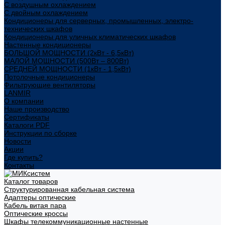
С воздушным охлаждением
С двойным охлаждением
Кондиционеры для серверных, промышленных, электро-
технических шкафов
Кондиционеры для уличных климатических шкафов
Настенные кондиционеры
БОЛЬШОЙ МОЩНОСТИ (2кВт - 6,5кВт)
МАЛОЙ МОЩНОСТИ (500Вт – 800Вт)
СРЕДНЕЙ МОЩНОСТИ (1кВт - 1,5кВт)
Потолочные кондиционеры
Фильтрующие вентиляторы
LANMIR
О компании
Наше производство
Сертификаты
Каталоги PDF
Инструкции по сборке
Новости
Акции
Где купить?
Контакты
Каталог товаров
Структурированная кабельная система
Адаптеры оптические
Кабель витая пара
Оптические кроссы
Шкафы телекоммуникационные настенные