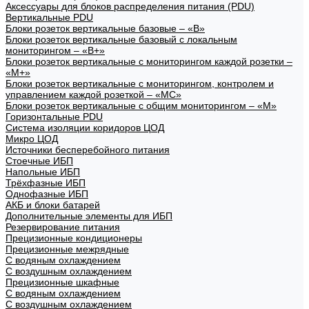
Аксессуары для блоков распределения питания (PDU)
Вертикальные PDU
Блоки розеток вертикальные базовые – «В»
Блоки розеток вертикальные базовый с локальным
мониторингом – «В+»
Блоки розеток вертикальные с мониторингом каждой розетки –
«М+»
Блоки розеток вертикальные с мониторингом, контролем и
управлением каждой розеткой – «МС»
Блоки розеток вертикальные с общим мониторингом – «М»
Горизонтальные PDU
Система изоляции коридоров ЦОД
Микро ЦОД
Источники бесперебойного питания
Стоечные ИБП
Напольные ИБП
Трёхфазные ИБП
Однофазные ИБП
АКБ и блоки батарей
Дополнительные элементы для ИБП
Резервирование питания
Прецизионные кондиционеры
Прецизионные межрядные
С водяным охлаждением
С воздушным охлаждением
Прецизионные шкафные
С водяным охлаждением
С воздушным охлаждением