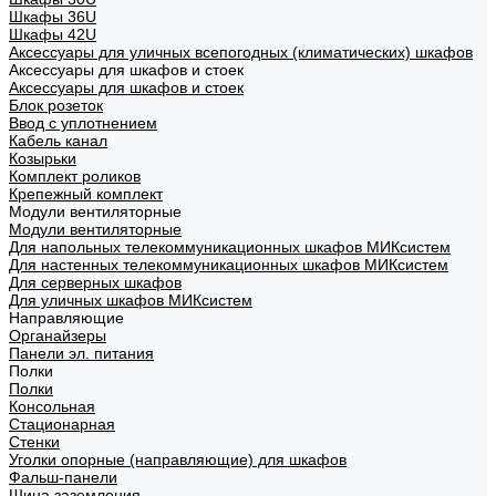
Шкафы 36U
Шкафы 42U
Аксессуары для уличных всепогодных (климатических) шкафов
Аксессуары для шкафов и стоек
Аксессуары для шкафов и стоек
Блок розеток
Ввод с уплотнением
Кабель канал
Козырьки
Комплект роликов
Крепежный комплект
Модули вентиляторные
Модули вентиляторные
Для напольных телекоммуникационных шкафов МИКсистем
Для настенных телекоммуникационных шкафов МИКсистем
Для серверных шкафов
Для уличных шкафов МИКсистем
Направляющие
Органайзеры
Панели эл. питания
Полки
Полки
Консольная
Стационарная
Стенки
Уголки опорные (направляющие) для шкафов
Фальш-панели
Шина заземления