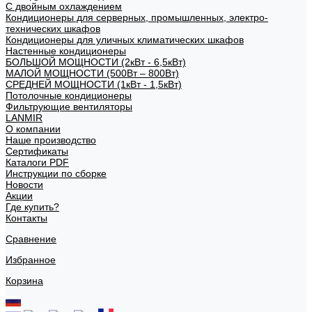
С двойным охлаждением
Кондиционеры для серверных, промышленных, электро-
технических шкафов
Кондиционеры для уличных климатических шкафов
Настенные кондиционеры
БОЛЬШОЙ МОЩНОСТИ (2кВт - 6,5кВт)
МАЛОЙ МОЩНОСТИ (500Вт – 800Вт)
СРЕДНЕЙ МОЩНОСТИ (1кВт - 1,5кВт)
Потолочные кондиционеры
Фильтрующие вентиляторы
LANMIR
О компании
Наше производство
Сертификаты
Каталоги PDF
Инструкции по сборке
Новости
Акции
Где купить?
Контакты
Сравнение
Избранное
Корзина