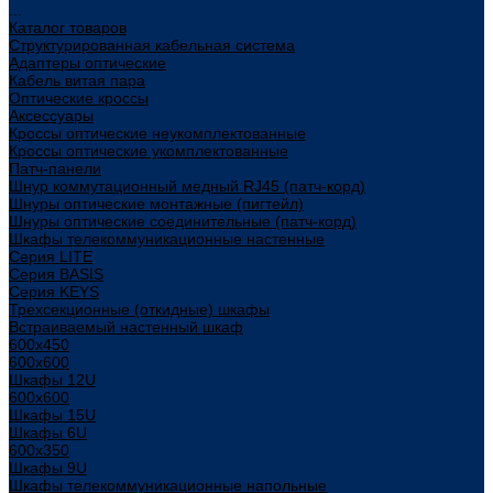
...
Каталог товаров
Структурированная кабельная система
Адаптеры оптические
Кабель витая пара
Оптические кроссы
Аксессуары
Кроссы оптические неукомплектованные
Кроссы оптические укомплектованные
Патч-панели
Шнур коммутационный медный RJ45 (патч-корд)
Шнуры оптические монтажные (пигтейл)
Шнуры оптические соединительные (патч-корд)
Шкафы телекоммуникационные настенные
Cерия LITE
Cерия BASIS
Cерия KEYS
Трехсекционные (откидные) шкафы
Встраиваемый настенный шкаф
600x450
600x600
Шкафы 12U
600x600
Шкафы 15U
Шкафы 6U
600x350
Шкафы 9U
Шкафы телекоммуникационные напольные