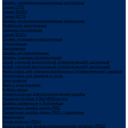
Шкафы телекоммуникационные настенные
Cерия LITE
Cерия BASIS
Cерия KEYS
Шкафы телекоммуникационные напольные
Разборная конструкция
Сварная конструкция
Серия ECO+
Стойки телекоммуникационные
Однорамные
Двухрамные
Шкафы антивандальные
Шкафы уличные (всепогодные)
Шкаф уличный всепогодный (климатический) настенный
Шкаф уличный всепогодный (климатический) напольный
Аксессуары для уличных всепогодных (климатических) шкафов
Аксессуары для шкафов и стоек
Блок розеток
Ввод с уплотнением
Кабель канал
Универсальные электротехнические шкафы
Решения на базе УЭШ МИКсистем
Шкафы серверные и Колокейшн
Серверные шкафы серия PRO
Серверные шкафы серии PRO с ламелями
Аксессуары
Блоки розеток (PDU)
Аксессуары для блоков распределения питания (PDU)