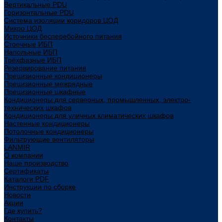
Вертикальные PDU
Горизонтальные PDU
Система изоляции коридоров ЦОД
Микро ЦОД
Источники бесперебойного питания
Стоечные ИБП
Напольные ИБП
Трёхфазные ИБП
Резервирование питания
Прецизионные кондиционеры
Прецизионные межрядные
Прецизионные шкафные
Кондиционеры для серверных, промышленных, электро-
технических шкафов
Кондиционеры для уличных климатических шкафов
Настенные кондиционеры
Потолочные кондиционеры
Фильтрующие вентиляторы
LANMIR
О компании
Наше производство
Сертификаты
Каталоги PDF
Инструкции по сборке
Новости
Акции
Где купить?
Контакты