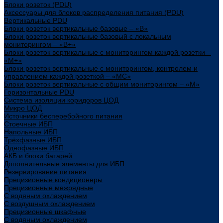
Блоки розеток (PDU)
Аксессуары для блоков распределения питания (PDU)
Вертикальные PDU
Блоки розеток вертикальные базовые – «В»
Блоки розеток вертикальные базовый с локальным
мониторингом – «В+»
Блоки розеток вертикальные с мониторингом каждой розетки –
«М+»
Блоки розеток вертикальные с мониторингом, контролем и
управлением каждой розеткой – «МС»
Блоки розеток вертикальные с общим мониторингом – «М»
Горизонтальные PDU
Система изоляции коридоров ЦОД
Микро ЦОД
Источники бесперебойного питания
Стоечные ИБП
Напольные ИБП
Трёхфазные ИБП
Однофазные ИБП
АКБ и блоки батарей
Дополнительные элементы для ИБП
Резервирование питания
Прецизионные кондиционеры
Прецизионные межрядные
С водяным охлаждением
С воздушным охлаждением
Прецизионные шкафные
С водяным охлаждением