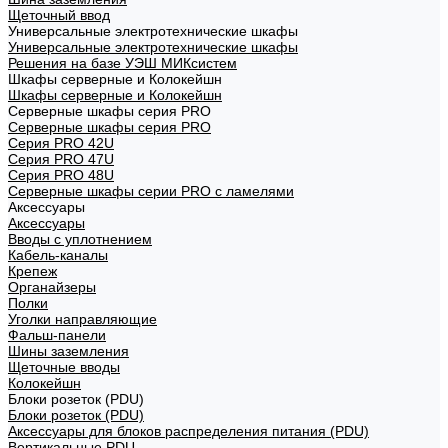
Щеточный ввод
Универсальные электротехнические шкафы
Универсальные электротехнические шкафы
Решения на базе УЭШ МИКсистем
Шкафы серверные и Колокейшн
Шкафы серверные и Колокейшн
Серверные шкафы серия PRO
Серверные шкафы серия PRO
Серия PRO 42U
Серия PRO 47U
Серия PRO 48U
Серверные шкафы серии PRO с ламелями
Аксессуары
Аксессуары
Вводы с уплотнением
Кабель-каналы
Крепеж
Органайзеры
Полки
Уголки направляющие
Фальш-панели
Шины заземления
Щеточные вводы
Колокейшн
Блоки розеток (PDU)
Блоки розеток (PDU)
Аксессуары для блоков распределения питания (PDU)
Вертикальные PDU