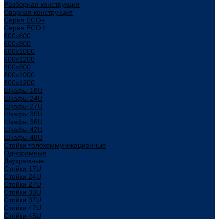
Разборная конструкция
Сварная конструкция
Серия ECO+
Серия ECO L
600x600
600x800
600х1000
600х1200
800x800
800х1000
800х1200
Шкафы 18U
Шкафы 24U
Шкафы 27U
Шкафы 30U
Шкафы 36U
Шкафы 42U
Шкафы 48U
Стойки телекоммуникационные
Однорамные
Двухрамные
Стойки 17U
Стойки 24U
Стойки 27U
Стойки 33U
Стойки 37U
Стойки 42U
Стойки 45U