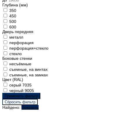
до
Глубина (мм)
350
450
500
600
Дверь передняя
металл
перфорация
перфорация+стекло
стекло
Боковые стенки
несъёмные
съемные, на винтах
съемные, на замках
Цвет (RAL)
серый 7035
черный 9005
Найдено:
Показать