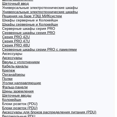
Щеточный ввод
Универсальные электротехнические шкафы
Универсальные электротехнические шкафы
Решения на базе УЭШ МИКсистем
Шкафы серверные и Колокейшн
Шкафы серверные и Колокейшн
Серверные шкафы серия PRO
Серверные шкафы серия PRO
Серия PRO 42U
Серия PRO 47U
Серия PRO 48U
Серверные шкафы серии PRO с ламелями
Аксессуары
Аксессуары
Вводы с уплотнением
Кабель-каналы
Крепеж
Органайзеры
Полки
Уголки направляющие
Фальш-панели
Шины заземления
Щеточные вводы
Колокейшн
Блоки розеток (PDU)
Блоки розеток (PDU)
Аксессуары для блоков распределения питания (PDU)
Вертикальные PDU