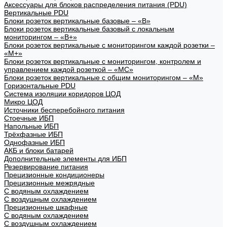
Аксессуары для блоков распределения питания (PDU)
Вертикальные PDU
Блоки розеток вертикальные базовые – «В»
Блоки розеток вертикальные базовый с локальным
мониторингом – «В+»
Блоки розеток вертикальные с мониторингом каждой розетки –
«М+»
Блоки розеток вертикальные с мониторингом, контролем и
управлением каждой розеткой – «МС»
Блоки розеток вертикальные с общим мониторингом – «М»
Горизонтальные PDU
Система изоляции коридоров ЦОД
Микро ЦОД
Источники бесперебойного питания
Стоечные ИБП
Напольные ИБП
Трёхфазные ИБП
Однофазные ИБП
АКБ и блоки батарей
Дополнительные элементы для ИБП
Резервирование питания
Прецизионные кондиционеры
Прецизионные межрядные
С водяным охлаждением
С воздушным охлаждением
Прецизионные шкафные
С водяным охлаждением
С воздушным охлаждением