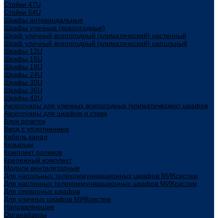
Стойки 47U
Стойки 54U
Шкафы антивандальные
Шкафы уличные (всепогодные)
Шкаф уличный всепогодный (климатический) настенный
Шкаф уличный всепогодный (климатический) напольный
Шкафы 12U
Шкафы 15U
Шкафы 18U
Шкафы 24U
Шкафы 30U
Шкафы 36U
Шкафы 42U
Аксессуары для уличных всепогодных (климатических) шкафов
Аксессуары для шкафов и стоек
Блок розеток
Ввод с уплотнением
Кабель канал
Козырьки
Комплект роликов
Крепежный комплект
Модули вентиляторные
Для напольных телекоммуникационных шкафов МИКсистем
Для настенных телекоммуникационных шкафов МИКсистем
Для серверных шкафов
Для уличных шкафов МИКсистем
Направляющие
Органайзеры