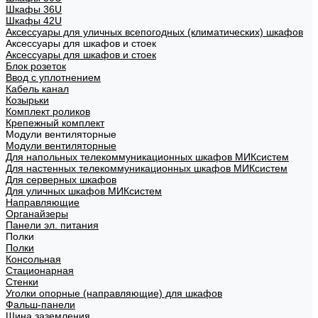
Шкафы 36U
Шкафы 42U
Аксессуары для уличных всепогодных (климатических) шкафов
Аксессуары для шкафов и стоек
Аксессуары для шкафов и стоек
Блок розеток
Ввод с уплотнением
Кабель канал
Козырьки
Комплект роликов
Крепежный комплект
Модули вентиляторные
Модули вентиляторные
Для напольных телекоммуникационных шкафов МИКсистем
Для настенных телекоммуникационных шкафов МИКсистем
Для серверных шкафов
Для уличных шкафов МИКсистем
Направляющие
Органайзеры
Панели эл. питания
Полки
Полки
Консольная
Стационарная
Стенки
Уголки опорные (направляющие) для шкафов
Фальш-панели
Шина заземления