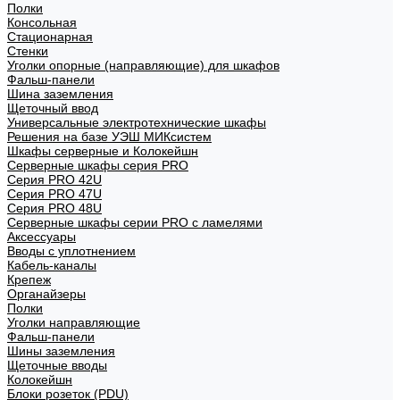
Полки
Консольная
Стационарная
Стенки
Уголки опорные (направляющие) для шкафов
Фальш-панели
Шина заземления
Щеточный ввод
Универсальные электротехнические шкафы
Решения на базе УЭШ МИКсистем
Шкафы серверные и Колокейшн
Серверные шкафы серия PRO
Серия PRO 42U
Серия PRO 47U
Серия PRO 48U
Серверные шкафы серии PRO с ламелями
Аксессуары
Вводы с уплотнением
Кабель-каналы
Крепеж
Органайзеры
Полки
Уголки направляющие
Фальш-панели
Шины заземления
Щеточные вводы
Колокейшн
Блоки розеток (PDU)