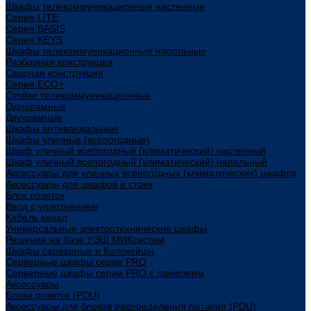
Шкафы телекоммуникационные настенные
Cерия LITE
Cерия BASIS
Cерия KEYS
Шкафы телекоммуникационные напольные
Разборная конструкция
Сварная конструкция
Серия ECO+
Стойки телекоммуникационные
Однорамные
Двухрамные
Шкафы антивандальные
Шкафы уличные (всепогодные)
Шкаф уличный всепогодный (климатический) настенный
Шкаф уличный всепогодный (климатический) напольный
Аксессуары для уличных всепогодных (климатических) шкафов
Аксессуары для шкафов и стоек
Блок розеток
Ввод с уплотнением
Кабель канал
Универсальные электротехнические шкафы
Решения на базе УЭШ МИКсистем
Шкафы серверные и Колокейшн
Серверные шкафы серия PRO
Серверные шкафы серии PRO с ламелями
Аксессуары
Блоки розеток (PDU)
Аксессуары для блоков распределения питания (PDU)