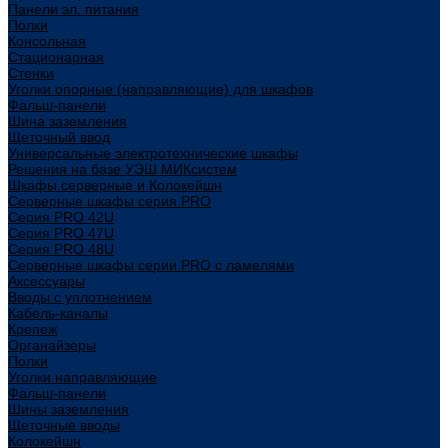
Панели эл. питания
Полки
Консольная
Стационарная
Стенки
Уголки опорные (направляющие) для шкафов
Фальш-панели
Шина заземления
Щеточный ввод
Универсальные электротехнические шкафы
Решения на базе УЭШ МИКсистем
Шкафы серверные и Колокейшн
Серверные шкафы серия PRO
Серия PRO 42U
Серия PRO 47U
Серия PRO 48U
Серверные шкафы серии PRO с ламелями
Аксессуары
Вводы с уплотнением
Кабель-каналы
Крепеж
Органайзеры
Полки
Уголки направляющие
Фальш-панели
Шины заземления
Щеточные вводы
Колокейшн