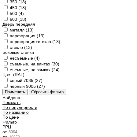
350 (
18
)
450 (
18
)
500 (
4
)
600 (
18
)
Дверь передняя
металл (
13
)
перфорация (
13
)
перфорация+стекло (
13
)
стекло (
13
)
Боковые стенки
несъёмные (
4
)
съемные, на винтах (
30
)
съемные, на замках (
24
)
Цвет (RAL)
серый 7035 (
27
)
черный 9005 (
27
)
Найдено:
Показать
По популярности
По названию
По цене
Фильтр
РРЦ
от