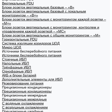
Вертикальные PDU
Блоки розеток вертикальные базовые – «В»
Блоки розеток вертикальные базовый с локальным
мониторингом – «В+»
Блоки розеток вертикальные с мониторингом каждой розетки –
«М+»
Блоки розеток вертикальные с мониторингом, контролем и
управлением каждой розеткой – «МС»
Блоки розеток вертикальные с общим мониторингом – «М»
Горизонтальные PDU
Система изоляции коридоров ЦОД
Микро ЦОД
Источники бесперебойного питания
Источники бесперебойного питания
Стоечные ИБП
Напольные ИБП
Трёхфазные ИБП
Однофазные ИБП
АКБ и блоки батарей
Дополнительные элементы для ИБП
Резервирование питания
Прецизионные кондиционеры
Прецизионные кондиционеры
Прецизионные межрядные
Прецизионные межрядные
С водяным охлаждением
С воздушным охлаждением
Прецизионные шкафные