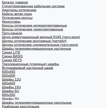
Каталог товаров
Структурированная кабельная система
Адаптеры оптические
Кабель витая пара
Оптические кроссы
Аксессуары
Кроссы оптические неукомплектованные
Кроссы оптические укомплектованные
Патч-панели
Шнур коммутационный медный RJ45 (патч-корд)
Шнуры оптические монтажные (пигтейл)
Шнуры оптические соединительные (патч-корд)
Шкафы телекоммуникационные настенные
Cерия LITE
Cерия BASIS
Cерия KEYS
Трехсекционные (откидные) шкафы
Встраиваемый настенный шкаф
600x450
600x600
Шкафы 12U
600x600
Шкафы 15U
Шкафы 6U
600x350
Шкафы 9U
Шкафы телекоммуникационные напольные
Разборная конструкция