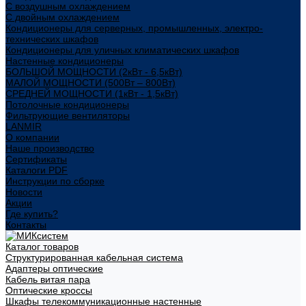
С воздушным охлаждением
С двойным охлаждением
Кондиционеры для серверных, промышленных, электро-
технических шкафов
Кондиционеры для уличных климатических шкафов
Настенные кондиционеры
БОЛЬШОЙ МОЩНОСТИ (2кВт - 6,5кВт)
МАЛОЙ МОЩНОСТИ (500Вт – 800Вт)
СРЕДНЕЙ МОЩНОСТИ (1кВт - 1,5кВт)
Потолочные кондиционеры
Фильтрующие вентиляторы
LANMIR
О компании
Наше производство
Сертификаты
Каталоги PDF
Инструкции по сборке
Новости
Акции
Где купить?
Контакты
Каталог товаров
Структурированная кабельная система
Адаптеры оптические
Кабель витая пара
Оптические кроссы
Шкафы телекоммуникационные настенные