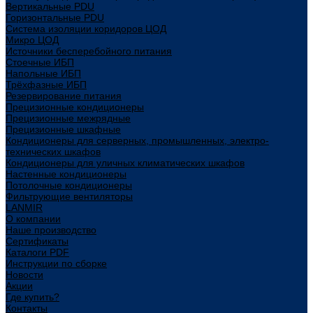
Вертикальные PDU
Горизонтальные PDU
Система изоляции коридоров ЦОД
Микро ЦОД
Источники бесперебойного питания
Стоечные ИБП
Напольные ИБП
Трёхфазные ИБП
Резервирование питания
Прецизионные кондиционеры
Прецизионные межрядные
Прецизионные шкафные
Кондиционеры для серверных, промышленных, электро-
технических шкафов
Кондиционеры для уличных климатических шкафов
Настенные кондиционеры
Потолочные кондиционеры
Фильтрующие вентиляторы
LANMIR
О компании
Наше производство
Сертификаты
Каталоги PDF
Инструкции по сборке
Новости
Акции
Где купить?
Контакты