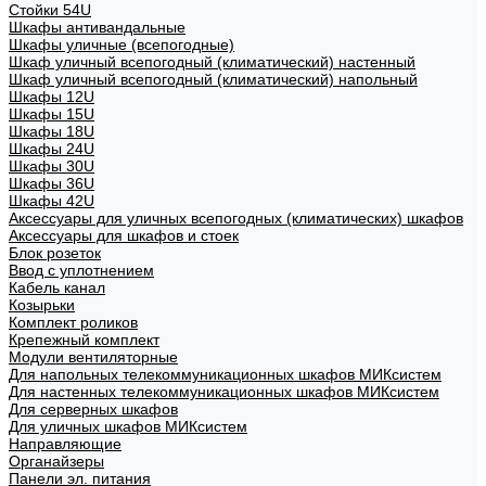
Стойки 54U
Шкафы антивандальные
Шкафы уличные (всепогодные)
Шкаф уличный всепогодный (климатический) настенный
Шкаф уличный всепогодный (климатический) напольный
Шкафы 12U
Шкафы 15U
Шкафы 18U
Шкафы 24U
Шкафы 30U
Шкафы 36U
Шкафы 42U
Аксессуары для уличных всепогодных (климатических) шкафов
Аксессуары для шкафов и стоек
Блок розеток
Ввод с уплотнением
Кабель канал
Козырьки
Комплект роликов
Крепежный комплект
Модули вентиляторные
Для напольных телекоммуникационных шкафов МИКсистем
Для настенных телекоммуникационных шкафов МИКсистем
Для серверных шкафов
Для уличных шкафов МИКсистем
Направляющие
Органайзеры
Панели эл. питания