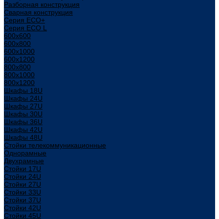
Разборная конструкция
Сварная конструкция
Серия ECO+
Серия ECO L
600x600
600x800
600х1000
600х1200
800x800
800х1000
800х1200
Шкафы 18U
Шкафы 24U
Шкафы 27U
Шкафы 30U
Шкафы 36U
Шкафы 42U
Шкафы 48U
Стойки телекоммуникационные
Однорамные
Двухрамные
Стойки 17U
Стойки 24U
Стойки 27U
Стойки 33U
Стойки 37U
Стойки 42U
Стойки 45U