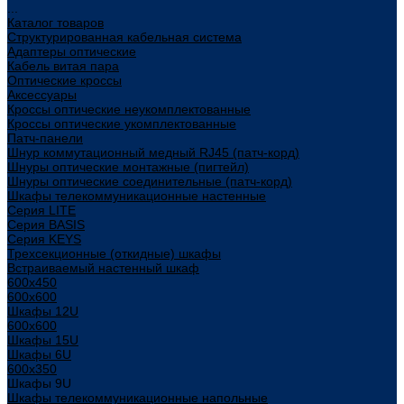
...
Каталог товаров
Структурированная кабельная система
Адаптеры оптические
Кабель витая пара
Оптические кроссы
Аксессуары
Кроссы оптические неукомплектованные
Кроссы оптические укомплектованные
Патч-панели
Шнур коммутационный медный RJ45 (патч-корд)
Шнуры оптические монтажные (пигтейл)
Шнуры оптические соединительные (патч-корд)
Шкафы телекоммуникационные настенные
Cерия LITE
Cерия BASIS
Cерия KEYS
Трехсекционные (откидные) шкафы
Встраиваемый настенный шкаф
600x450
600x600
Шкафы 12U
600x600
Шкафы 15U
Шкафы 6U
600x350
Шкафы 9U
Шкафы телекоммуникационные напольные