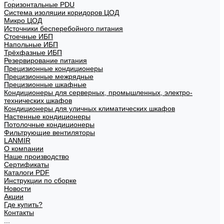
Горизонтальные PDU
Система изоляции коридоров ЦОД
Микро ЦОД
Источники бесперебойного питания
Стоечные ИБП
Напольные ИБП
Трёхфазные ИБП
Резервирование питания
Прецизионные кондиционеры
Прецизионные межрядные
Прецизионные шкафные
Кондиционеры для серверных, промышленных, электро-
технических шкафов
Кондиционеры для уличных климатических шкафов
Настенные кондиционеры
Потолочные кондиционеры
Фильтрующие вентиляторы
LANMIR
О компании
Наше производство
Сертификаты
Каталоги PDF
Инструкции по сборке
Новости
Акции
Где купить?
Контакты
...