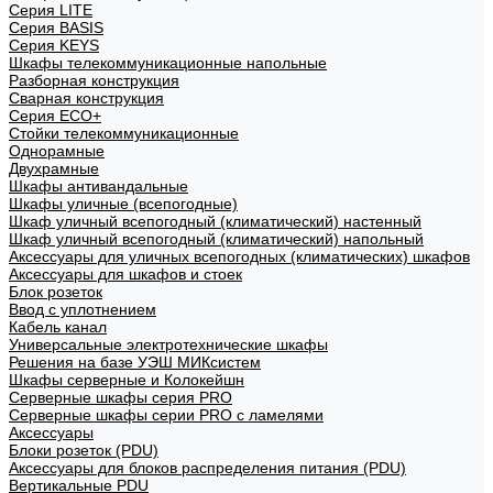
Cерия LITE
Cерия BASIS
Cерия KEYS
Шкафы телекоммуникационные напольные
Разборная конструкция
Сварная конструкция
Серия ECO+
Стойки телекоммуникационные
Однорамные
Двухрамные
Шкафы антивандальные
Шкафы уличные (всепогодные)
Шкаф уличный всепогодный (климатический) настенный
Шкаф уличный всепогодный (климатический) напольный
Аксессуары для уличных всепогодных (климатических) шкафов
Аксессуары для шкафов и стоек
Блок розеток
Ввод с уплотнением
Кабель канал
Универсальные электротехнические шкафы
Решения на базе УЭШ МИКсистем
Шкафы серверные и Колокейшн
Серверные шкафы серия PRO
Серверные шкафы серии PRO с ламелями
Аксессуары
Блоки розеток (PDU)
Аксессуары для блоков распределения питания (PDU)
Вертикальные PDU