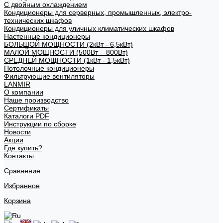
С двойным охлаждением
Кондиционеры для серверных, промышленных, электро-
технических шкафов
Кондиционеры для уличных климатических шкафов
Настенные кондиционеры
БОЛЬШОЙ МОЩНОСТИ (2кВт - 6,5кВт)
МАЛОЙ МОЩНОСТИ (500Вт – 800Вт)
СРЕДНЕЙ МОЩНОСТИ (1кВт - 1,5кВт)
Потолочные кондиционеры
Фильтрующие вентиляторы
LANMIR
О компании
Наше производство
Сертификаты
Каталоги PDF
Инструкции по сборке
Новости
Акции
Где купить?
Контакты
Сравнение
Избранное
Корзина