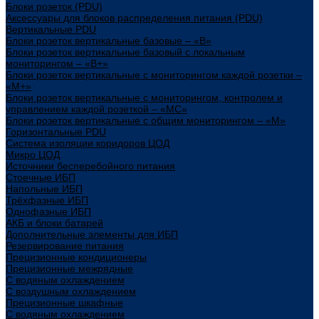
Блоки розеток (PDU)
Аксессуары для блоков распределения питания (PDU)
Вертикальные PDU
Блоки розеток вертикальные базовые – «В»
Блоки розеток вертикальные базовый с локальным
мониторингом – «В+»
Блоки розеток вертикальные с мониторингом каждой розетки –
«М+»
Блоки розеток вертикальные с мониторингом, контролем и
управлением каждой розеткой – «МС»
Блоки розеток вертикальные с общим мониторингом – «М»
Горизонтальные PDU
Система изоляции коридоров ЦОД
Микро ЦОД
Источники бесперебойного питания
Стоечные ИБП
Напольные ИБП
Трёхфазные ИБП
Однофазные ИБП
АКБ и блоки батарей
Дополнительные элементы для ИБП
Резервирование питания
Прецизионные кондиционеры
Прецизионные межрядные
С водяным охлаждением
С воздушным охлаждением
Прецизионные шкафные
С водяным охлаждением