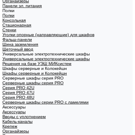
Органайзеры
Панели эл. питания
Полки
Полки
Консольная
Стационарная
Стенки
Уголки опорные (направляющие) для шкафов
Фальш-панели
Шина заземления
Щеточный ввод
Универсальные электротехнические шкафы
Универсальные электротехнические шкафы
Решения на базе УЭШ МИКсистем
Шкафы серверные и Колокейшн
Шкафы серверные и Колокейшн
Серверные шкафы серия PRO
Серверные шкафы серия PRO
Серия PRO 42U
Серия PRO 47U
Серия PRO 48U
Серверные шкафы серии PRO с ламелями
Аксессуары
Аксессуары
Вводы с уплотнением
Кабель-каналы
Крепеж
Органайзеры