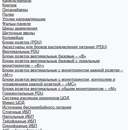
Кабель-каналы
Крепеж
Органайзеры
Полки
Уголки направляющие
Фальш-панели
Шины заземления
Щеточные вводы
Колокейшн
Блоки розеток (PDU)
Аксессуары для блоков распределения питания (PDU)
Вертикальные PDU
Блоки розеток вертикальные базовые – «В»
Блоки розеток вертикальные базовый с локальным
мониторингом – «В+»
Блоки розеток вертикальные с мониторингом каждой розетки –
«М+»
Блоки розеток вертикальные с мониторингом, контролем и
управлением каждой розеткой – «МС»
Блоки розеток вертикальные с общим мониторингом – «М»
Горизонтальные PDU
Система изоляции коридоров ЦОД
Микро ЦОД
Источники бесперебойного питания
Стоечные ИБП
Напольные ИБП
Трёхфазные ИБП
Однофазные ИБП