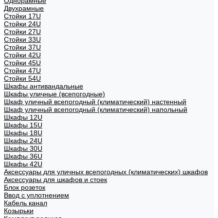
Однорамные
Двухрамные
Стойки 17U
Стойки 24U
Стойки 27U
Стойки 33U
Стойки 37U
Стойки 42U
Стойки 45U
Стойки 47U
Стойки 54U
Шкафы антивандальные
Шкафы уличные (всепогодные)
Шкаф уличный всепогодный (климатический) настенный
Шкаф уличный всепогодный (климатический) напольный
Шкафы 12U
Шкафы 15U
Шкафы 18U
Шкафы 24U
Шкафы 30U
Шкафы 36U
Шкафы 42U
Аксессуары для уличных всепогодных (климатических) шкафов
Аксессуары для шкафов и стоек
Блок розеток
Ввод с уплотнением
Кабель канал
Козырьки