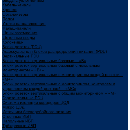
Вводы с уплотнением
Кабель-каналы
Крепеж
Органайзеры
Полки
Уголки направляющие
Фальш-панели
Шины заземления
Щеточные вводы
Колокейшн
Блоки розеток (PDU)
Аксессуары для блоков распределения питания (PDU)
Вертикальные PDU
Блоки розеток вертикальные базовые – «В»
Блоки розеток вертикальные базовый с локальным
мониторингом – «В+»
Блоки розеток вертикальные с мониторингом каждой розетки –
«М+»
Блоки розеток вертикальные с мониторингом, контролем и
управлением каждой розеткой – «МС»
Блоки розеток вертикальные с общим мониторингом – «М»
Горизонтальные PDU
Система изоляции коридоров ЦОД
Микро ЦОД
Источники бесперебойного питания
Стоечные ИБП
Напольные ИБП
Трёхфазные ИБП