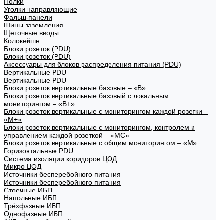
Полки
Уголки направляющие
Фальш-панели
Шины заземления
Щеточные вводы
Колокейшн
Блоки розеток (PDU)
Блоки розеток (PDU)
Аксессуары для блоков распределения питания (PDU)
Вертикальные PDU
Вертикальные PDU
Блоки розеток вертикальные базовые – «В»
Блоки розеток вертикальные базовый с локальным
мониторингом – «В+»
Блоки розеток вертикальные с мониторингом каждой розетки –
«М+»
Блоки розеток вертикальные с мониторингом, контролем и
управлением каждой розеткой – «МС»
Блоки розеток вертикальные с общим мониторингом – «М»
Горизонтальные PDU
Система изоляции коридоров ЦОД
Микро ЦОД
Источники бесперебойного питания
Источники бесперебойного питания
Стоечные ИБП
Напольные ИБП
Трёхфазные ИБП
Однофазные ИБП