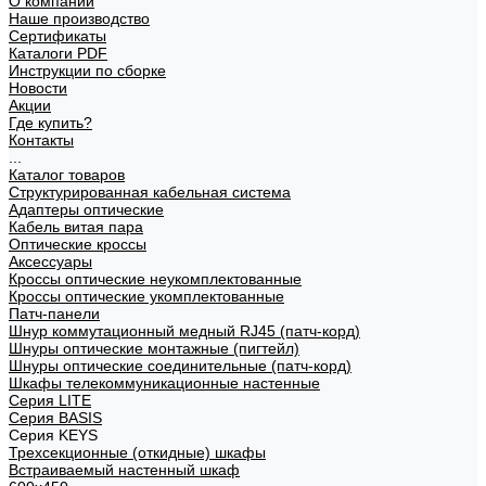
О компании
Наше производство
Сертификаты
Каталоги PDF
Инструкции по сборке
Новости
Акции
Где купить?
Контакты
...
Каталог товаров
Структурированная кабельная система
Адаптеры оптические
Кабель витая пара
Оптические кроссы
Аксессуары
Кроссы оптические неукомплектованные
Кроссы оптические укомплектованные
Патч-панели
Шнур коммутационный медный RJ45 (патч-корд)
Шнуры оптические монтажные (пигтейл)
Шнуры оптические соединительные (патч-корд)
Шкафы телекоммуникационные настенные
Cерия LITE
Cерия BASIS
Cерия KEYS
Трехсекционные (откидные) шкафы
Встраиваемый настенный шкаф