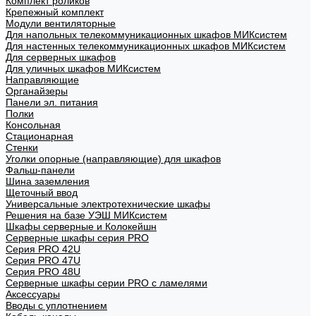
Комплект роликов
Крепежный комплект
Модули вентиляторные
Для напольных телекоммуникационных шкафов МИКсистем
Для настенных телекоммуникационных шкафов МИКсистем
Для серверных шкафов
Для уличных шкафов МИКсистем
Направляющие
Органайзеры
Панели эл. питания
Полки
Консольная
Стационарная
Стенки
Уголки опорные (направляющие) для шкафов
Фальш-панели
Шина заземления
Щеточный ввод
Универсальные электротехнические шкафы
Решения на базе УЭШ МИКсистем
Шкафы серверные и Колокейшн
Серверные шкафы серия PRO
Серия PRO 42U
Серия PRO 47U
Серия PRO 48U
Серверные шкафы серии PRO с ламелями
Аксессуары
Вводы с уплотнением