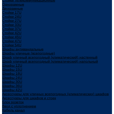
Стойки телекоммуникационные
Однорамные
Двухрамные
Стойки 17U
Стойки 24U
Стойки 27U
Стойки 33U
Стойки 37U
Стойки 42U
Стойки 45U
Стойки 47U
Стойки 54U
Шкафы антивандальные
Шкафы уличные (всепогодные)
Шкаф уличный всепогодный (климатический) настенный
Шкаф уличный всепогодный (климатический) напольный
Шкафы 12U
Шкафы 15U
Шкафы 18U
Шкафы 24U
Шкафы 30U
Шкафы 36U
Шкафы 42U
Аксессуары для уличных всепогодных (климатических) шкафов
Аксессуары для шкафов и стоек
Блок розеток
Ввод с уплотнением
Кабель канал