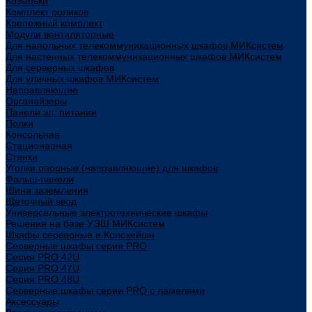
Козырьки
Комплект роликов
Крепежный комплект
Модули вентиляторные
Для напольных телекоммуникационных шкафов МИКсистем
Для настенных телекоммуникационных шкафов МИКсистем
Для серверных шкафов
Для уличных шкафов МИКсистем
Направляющие
Органайзеры
Панели эл. питания
Полки
Консольная
Стационарная
Стенки
Уголки опорные (направляющие) для шкафов
Фальш-панели
Шина заземления
Щеточный ввод
Универсальные электротехнические шкафы
Решения на базе УЭШ МИКсистем
Шкафы серверные и Колокейшн
Серверные шкафы серия PRO
Серия PRO 42U
Серия PRO 47U
Серия PRO 48U
Серверные шкафы серии PRO с ламелями
Аксессуары