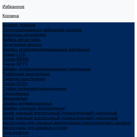
Избранное
Корзина
Каталог товаров
Структурированная кабельная система
Адаптеры оптические
Кабель витая пара
Оптические кроссы
Шкафы телекоммуникационные настенные
Cерия LITE
Cерия BASIS
Cерия KEYS
Шкафы телекоммуникационные напольные
Разборная конструкция
Сварная конструкция
Серия ECO+
Стойки телекоммуникационные
Однорамные
Двухрамные
Шкафы антивандальные
Шкафы уличные (всепогодные)
Шкаф уличный всепогодный (климатический) настенный
Шкаф уличный всепогодный (климатический) напольный
Аксессуары для уличных всепогодных (климатических) шкафов
Аксессуары для шкафов и стоек
Блок розеток