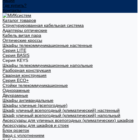
Акции
Где купить?
Контакты
Каталог товаров
Структурированная кабельная система
Адаптеры оптические
Кабель витая пара
Оптические кроссы
Шкафы телекоммуникационные настенные
Cерия LITE
Cерия BASIS
Cерия KEYS
Шкафы телекоммуникационные напольные
Разборная конструкция
Сварная конструкция
Серия ECO+
Стойки телекоммуникационные
Однорамные
Двухрамные
Шкафы антивандальные
Шкафы уличные (всепогодные)
Шкаф уличный всепогодный (климатический) настенный
Шкаф уличный всепогодный (климатический) напольный
Аксессуары для уличных всепогодных (климатических) шкафов
Аксессуары для шкафов и стоек
Блок розеток
Ввод с уплотнением