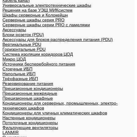
Кабель канал
Универсальные электротехнические шкафы
Решения на базе УЭШ МИКсистем
Шкафы серверные и Колокейшн
Серверные шкафы серия PRO
Серверные шкафы серии PRO с ламелями
Аксессуары
Блоки розеток (PDU)
Аксессуары для блоков распределения питания (PDU)
Вертикальные PDU
Горизонтальные PDU
Система изоляции коридоров ЦОД
Микро ЦОД
Источники бесперебойного питания
Стоечные ИБП
Напольные ИБП
Трёхфазные ИБП
Резервирование питания
Прецизионные кондиционеры
Прецизионные межрядные
Прецизионные шкафные
Кондиционеры для серверных, промышленных, электро-
технических шкафов
Кондиционеры для уличных климатических шкафов
Настенные кондиционеры
Потолочные кондиционеры
Фильтрующие вентиляторы
LANMIR