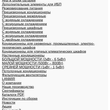
АКБ и блоки батарей
Дополнительные элементы для ИБП
Резервирование питания
Прецизионные кондиционеры
Прецизионные межрядные
С водяным охлаждением
С воздушным охлаждением
Прецизионные шкафные
С водяным охлаждением
С воздушным охлаждением
С двойным охлаждением
Кондиционеры для серверных, промышленных, электро-
технических шкафов
Кондиционеры для уличных климатических шкафов
Настенные кондиционеры
БОЛЬШОЙ МОЩНОСТИ (2кВт - 6,5кВт)
МАЛОЙ МОЩНОСТИ (500Вт – 800Вт)
СРЕДНЕЙ МОЩНОСТИ (1кВт - 1,5кВт)
Потолочные кондиционеры
Фильтрующие вентиляторы
LANMIR
О компании
Наше производство
Сертификаты
Каталоги PDF
Инструкции по сборке
Новости
Акции