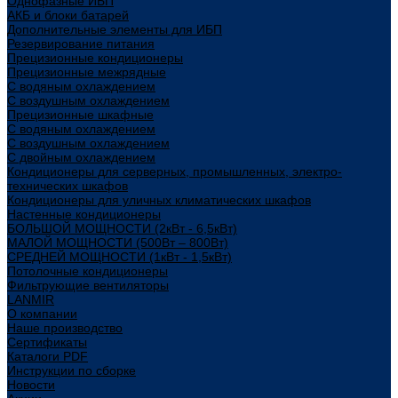
Однофазные ИБП
АКБ и блоки батарей
Дополнительные элементы для ИБП
Резервирование питания
Прецизионные кондиционеры
Прецизионные межрядные
С водяным охлаждением
С воздушным охлаждением
Прецизионные шкафные
С водяным охлаждением
С воздушным охлаждением
С двойным охлаждением
Кондиционеры для серверных, промышленных, электро-
технических шкафов
Кондиционеры для уличных климатических шкафов
Настенные кондиционеры
БОЛЬШОЙ МОЩНОСТИ (2кВт - 6,5кВт)
МАЛОЙ МОЩНОСТИ (500Вт – 800Вт)
СРЕДНЕЙ МОЩНОСТИ (1кВт - 1,5кВт)
Потолочные кондиционеры
Фильтрующие вентиляторы
LANMIR
О компании
Наше производство
Сертификаты
Каталоги PDF
Инструкции по сборке
Новости