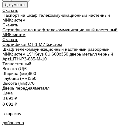
Документы
Скачать
Паспорт на шкаф телекоммуникационный настенный
МИКсистем
Скачать
Сертификат на шкаф телекоммуникационный настенный
МИКсистем
Скачать
Сертификат СТ-1 МИКсистем
Шкаф телекоммуникационный настенный разборный
МИКсистем 19" Keys 6U 600x350 дверь металл черный
Арт.
ШТН-РЗ-635-М-10
Тип
настенный
Высота (U)
6
Ширина (мм)
600
Глубина (мм)
350
Высота (мм)
370
Дверь передняя
металл
Цена
8 691 ₽
8 691 ₽
в корзину
добавлено