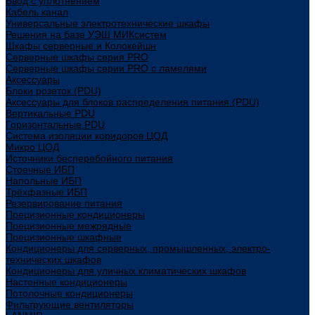
Ввод с уплотнением
Кабель канал
Универсальные электротехнические шкафы
Решения на базе УЭШ МИКсистем
Шкафы серверные и Колокейшн
Серверные шкафы серия PRO
Серверные шкафы серии PRO с ламелями
Аксессуары
Блоки розеток (PDU)
Аксессуары для блоков распределения питания (PDU)
Вертикальные PDU
Горизонтальные PDU
Система изоляции коридоров ЦОД
Микро ЦОД
Источники бесперебойного питания
Стоечные ИБП
Напольные ИБП
Трёхфазные ИБП
Резервирование питания
Прецизионные кондиционеры
Прецизионные межрядные
Прецизионные шкафные
Кондиционеры для серверных, промышленных, электро-
технических шкафов
Кондиционеры для уличных климатических шкафов
Настенные кондиционеры
Потолочные кондиционеры
Фильтрующие вентиляторы