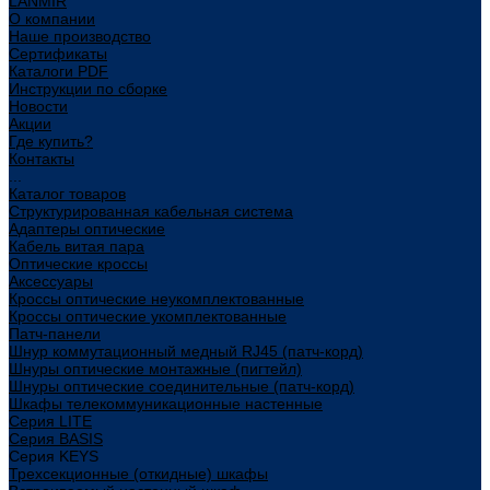
LANMIR
О компании
Наше производство
Сертификаты
Каталоги PDF
Инструкции по сборке
Новости
Акции
Где купить?
Контакты
...
Каталог товаров
Структурированная кабельная система
Адаптеры оптические
Кабель витая пара
Оптические кроссы
Аксессуары
Кроссы оптические неукомплектованные
Кроссы оптические укомплектованные
Патч-панели
Шнур коммутационный медный RJ45 (патч-корд)
Шнуры оптические монтажные (пигтейл)
Шнуры оптические соединительные (патч-корд)
Шкафы телекоммуникационные настенные
Cерия LITE
Cерия BASIS
Cерия KEYS
Трехсекционные (откидные) шкафы