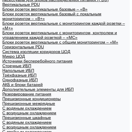
Вертикальные PDU
Блоки розеток вертикальные базовые – «В»
Блоки розеток вертикальные базовый с локальным
мониторингом – «В+»
Блоки розеток вертикальные с мониторингом каждой розетки –
«М+»
Блоки розеток вертикальные с мониторингом, контролем и
управлением каждой розеткой – «МС»
Блоки розеток вертикальные с общим мониторингом – «М»
Горизонтальные PDU
Система изоляции коридоров ЦОД
Микро ЦОД
Источники бесперебойного питания
Стоечные ИБП
Напольные ИБП
Трёхфазные ИБП
Однофазные ИБП
АКБ и блоки батарей
Дополнительные элементы для ИБП
Резервирование питания
Прецизионные кондиционеры
Прецизионные межрядные
С водяным охлаждением
С воздушным охлаждением
Прецизионные шкафные
С водяным охлаждением
С воздушным охлаждением
С двойным охлаждением