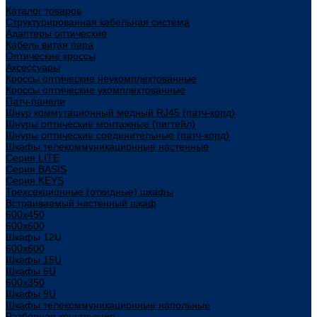
Каталог товаров
Структурированная кабельная система
Адаптеры оптические
Кабель витая пара
Оптические кроссы
Аксессуары
Кроссы оптические неукомплектованные
Кроссы оптические укомплектованные
Патч-панели
Шнур коммутационный медный RJ45 (патч-корд)
Шнуры оптические монтажные (пигтейл)
Шнуры оптические соединительные (патч-корд)
Шкафы телекоммуникационные настенные
Cерия LITE
Cерия BASIS
Cерия KEYS
Трехсекционные (откидные) шкафы
Встраиваемый настенный шкаф
600x450
600x600
Шкафы 12U
600x600
Шкафы 15U
Шкафы 6U
600x350
Шкафы 9U
Шкафы телекоммуникационные напольные
Разборная конструкция