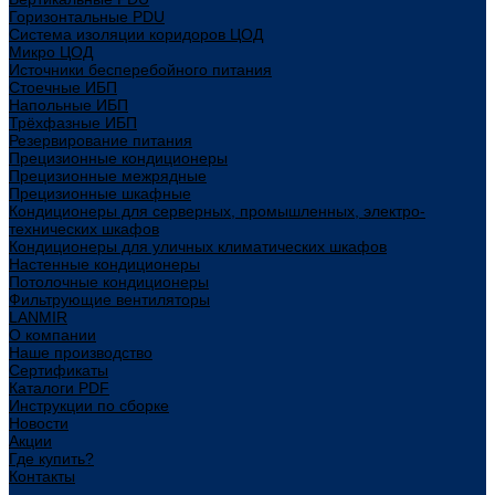
Горизонтальные PDU
Система изоляции коридоров ЦОД
Микро ЦОД
Источники бесперебойного питания
Стоечные ИБП
Напольные ИБП
Трёхфазные ИБП
Резервирование питания
Прецизионные кондиционеры
Прецизионные межрядные
Прецизионные шкафные
Кондиционеры для серверных, промышленных, электро-
технических шкафов
Кондиционеры для уличных климатических шкафов
Настенные кондиционеры
Потолочные кондиционеры
Фильтрующие вентиляторы
LANMIR
О компании
Наше производство
Сертификаты
Каталоги PDF
Инструкции по сборке
Новости
Акции
Где купить?
Контакты
...