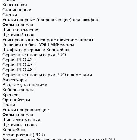
Консольная
Стационарная
Стенки
Уголки опорные (направляющие) для шкафов
Фальш-панели
Шина заземления
Щеточный ввод
Универсальные электротехнические шкафы
Решения на базе УЭШ МИКсистем
Шкафы серверные и Колокейшн
Серверные шкафы серия PRO
Серия PRO 42U
Серия PRO 47U
Серия PRO 48U
Серверные шкафы серии PRO с ламелями
Аксессуары
Вводы с уплотнением
Кабель-каналы
Крепеж
Органайзеры
Полки
Уголки направляющие
Фальш-панели
Шины заземления
Щеточные вводы
Колокейшн
Блоки розеток (PDU)
Аксессуары для блоков распределения питания (PDU)