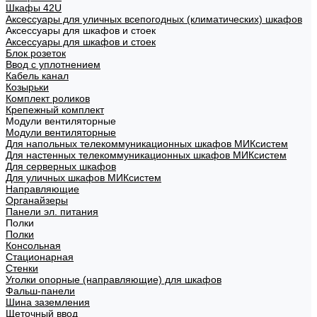
Шкафы 42U
Аксессуары для уличных всепогодных (климатических) шкафов
Аксессуары для шкафов и стоек
Аксессуары для шкафов и стоек
Блок розеток
Ввод с уплотнением
Кабель канал
Козырьки
Комплект роликов
Крепежный комплект
Модули вентиляторные
Модули вентиляторные
Для напольных телекоммуникационных шкафов МИКсистем
Для настенных телекоммуникационных шкафов МИКсистем
Для серверных шкафов
Для уличных шкафов МИКсистем
Направляющие
Органайзеры
Панели эл. питания
Полки
Полки
Консольная
Стационарная
Стенки
Уголки опорные (направляющие) для шкафов
Фальш-панели
Шина заземления
Щеточный ввод