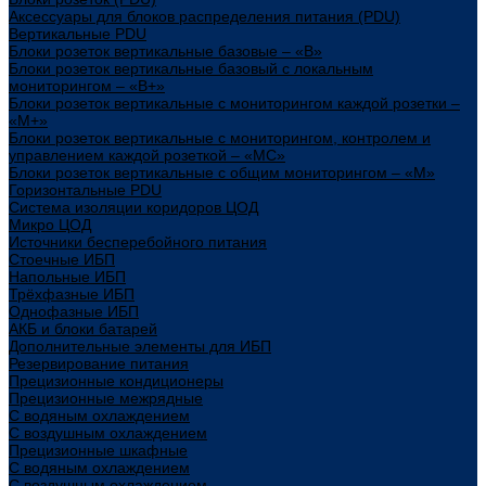
Аксессуары для блоков распределения питания (PDU)
Вертикальные PDU
Блоки розеток вертикальные базовые – «В»
Блоки розеток вертикальные базовый с локальным
мониторингом – «В+»
Блоки розеток вертикальные с мониторингом каждой розетки –
«М+»
Блоки розеток вертикальные с мониторингом, контролем и
управлением каждой розеткой – «МС»
Блоки розеток вертикальные с общим мониторингом – «М»
Горизонтальные PDU
Система изоляции коридоров ЦОД
Микро ЦОД
Источники бесперебойного питания
Стоечные ИБП
Напольные ИБП
Трёхфазные ИБП
Однофазные ИБП
АКБ и блоки батарей
Дополнительные элементы для ИБП
Резервирование питания
Прецизионные кондиционеры
Прецизионные межрядные
С водяным охлаждением
С воздушным охлаждением
Прецизионные шкафные
С водяным охлаждением
С воздушным охлаждением