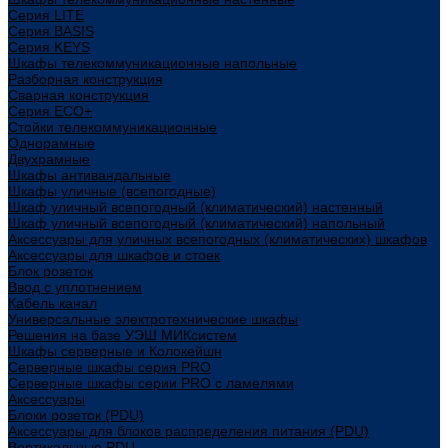
Cерия LITE
Cерия BASIS
Cерия KEYS
Шкафы телекоммуникационные напольные
Разборная конструкция
Сварная конструкция
Серия ECO+
Стойки телекоммуникационные
Однорамные
Двухрамные
Шкафы антивандальные
Шкафы уличные (всепогодные)
Шкаф уличный всепогодный (климатический) настенный
Шкаф уличный всепогодный (климатический) напольный
Аксессуары для уличных всепогодных (климатических) шкафов
Аксессуары для шкафов и стоек
Блок розеток
Ввод с уплотнением
Кабель канал
Универсальные электротехнические шкафы
Решения на базе УЭШ МИКсистем
Шкафы серверные и Колокейшн
Серверные шкафы серия PRO
Серверные шкафы серии PRO с ламелями
Аксессуары
Блоки розеток (PDU)
Аксессуары для блоков распределения питания (PDU)
Вертикальные PDU