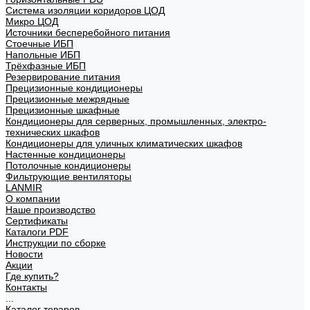
Система изоляции коридоров ЦОД
Микро ЦОД
Источники бесперебойного питания
Стоечные ИБП
Напольные ИБП
Трёхфазные ИБП
Резервирование питания
Прецизионные кондиционеры
Прецизионные межрядные
Прецизионные шкафные
Кондиционеры для серверных, промышленных, электро-
технических шкафов
Кондиционеры для уличных климатических шкафов
Настенные кондиционеры
Потолочные кондиционеры
Фильтрующие вентиляторы
LANMIR
О компании
Наше производство
Сертификаты
Каталоги PDF
Инструкции по сборке
Новости
Акции
Где купить?
Контакты
...
Каталог товаров