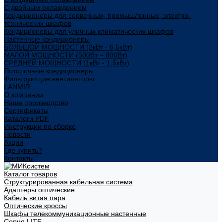
С двойным охлаждением
Кондиционеры для серверных, промышленных, электро-
технических шкафов
Кондиционеры для уличных климатических шкафов
Настенные кондиционеры
БОЛЬШОЙ МОЩНОСТИ (2кВт - 6,5кВт)
МАЛОЙ МОЩНОСТИ (500Вт – 800Вт)
СРЕДНЕЙ МОЩНОСТИ (1кВт - 1,5кВт)
Потолочные кондиционеры
Фильтрующие вентиляторы
LANMIR
О компании
Наше производство
Сертификаты
Каталоги PDF
Инструкции по сборке
Новости
Акции
Где купить?
Контакты
Каталог товаров
Структурированная кабельная система
Адаптеры оптические
Кабель витая пара
Оптические кроссы
Шкафы телекоммуникационные настенные
Cерия LITE