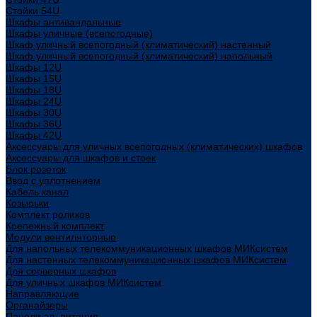
Стойки 54U
Шкафы антивандальные
Шкафы уличные (всепогодные)
Шкаф уличный всепогодный (климатический) настенный
Шкаф уличный всепогодный (климатический) напольный
Шкафы 12U
Шкафы 15U
Шкафы 18U
Шкафы 24U
Шкафы 30U
Шкафы 36U
Шкафы 42U
Аксессуары для уличных всепогодных (климатических) шкафов
Аксессуары для шкафов и стоек
Блок розеток
Ввод с уплотнением
Кабель канал
Козырьки
Комплект роликов
Крепежный комплект
Модули вентиляторные
Для напольных телекоммуникационных шкафов МИКсистем
Для настенных телекоммуникационных шкафов МИКсистем
Для серверных шкафов
Для уличных шкафов МИКсистем
Направляющие
Органайзеры
Панели эл. питания