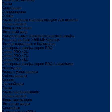
Полки
Консольная
Стационарная
Стенки
Уголки опорные (направляющие) для шкафов
Фальш-панели
Шина заземления
Щеточный ввод
Универсальные электротехнические шкафы
Решения на базе УЭШ МИКсистем
Шкафы серверные и Колокейшн
Серверные шкафы серия PRO
Серия PRO 42U
Серия PRO 47U
Серия PRO 48U
Серверные шкафы серии PRO с ламелями
Аксессуары
Вводы с уплотнением
Кабель-каналы
Крепеж
Органайзеры
Полки
Уголки направляющие
Фальш-панели
Шины заземления
Щеточные вводы
Колокейшн
Блоки розеток (PDU)