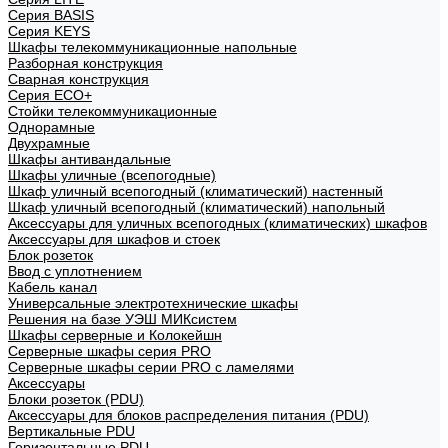
Cерия BASIS
Cерия KEYS
Шкафы телекоммуникационные напольные
Разборная конструкция
Сварная конструкция
Серия ECO+
Стойки телекоммуникационные
Однорамные
Двухрамные
Шкафы антивандальные
Шкафы уличные (всепогодные)
Шкаф уличный всепогодный (климатический) настенный
Шкаф уличный всепогодный (климатический) напольный
Аксессуары для уличных всепогодных (климатических) шкафов
Аксессуары для шкафов и стоек
Блок розеток
Ввод с уплотнением
Кабель канал
Универсальные электротехнические шкафы
Решения на базе УЭШ МИКсистем
Шкафы серверные и Колокейшн
Серверные шкафы серия PRO
Серверные шкафы серии PRO с ламелями
Аксессуары
Блоки розеток (PDU)
Аксессуары для блоков распределения питания (PDU)
Вертикальные PDU
Горизонтальные PDU