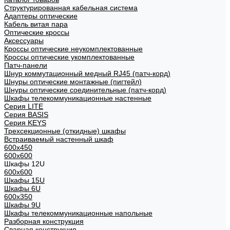
Структурированная кабельная система
Адаптеры оптические
Кабель витая пара
Оптические кроссы
Аксессуары
Кроссы оптические неукомплектованные
Кроссы оптические укомплектованные
Патч-панели
Шнур коммутационный медный RJ45 (патч-корд)
Шнуры оптические монтажные (пигтейл)
Шнуры оптические соединительные (патч-корд)
Шкафы телекоммуникационные настенные
Cерия LITE
Cерия BASIS
Cерия KEYS
Трехсекционные (откидные) шкафы
Встраиваемый настенный шкаф
600x450
600x600
Шкафы 12U
600x600
Шкафы 15U
Шкафы 6U
600x350
Шкафы 9U
Шкафы телекоммуникационные напольные
Разборная конструкция
Сварная конструкция