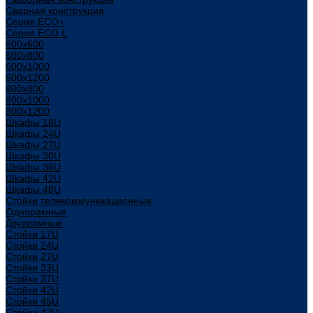
Сварная конструкция
Серия ECO+
Серия ECO L
600x600
600x800
600х1000
600х1200
800x800
800х1000
800х1200
Шкафы 18U
Шкафы 24U
Шкафы 27U
Шкафы 30U
Шкафы 36U
Шкафы 42U
Шкафы 48U
Стойки телекоммуникационные
Однорамные
Двухрамные
Стойки 17U
Стойки 24U
Стойки 27U
Стойки 33U
Стойки 37U
Стойки 42U
Стойки 45U
Стойки 47U