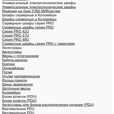
Универсальные электротехнические шкафы
Универсальные электротехнические шкафы
Решения на базе УЭШ МИКсистем
Шкафы серверные и Колокейшн
Шкафы серверные и Колокейшн
Серверные шкафы серия PRO
Серверные шкафы серия PRO
Серия PRO 42U
Серия PRO 47U
Серия PRO 48U
Серверные шкафы серии PRO с ламелями
Аксессуары
Аксессуары
Вводы с уплотнением
Кабель-каналы
Крепеж
Органайзеры
Полки
Уголки направляющие
Фальш-панели
Шины заземления
Щеточные вводы
Колокейшн
Блоки розеток (PDU)
Блоки розеток (PDU)
Аксессуары для блоков распределения питания (PDU)
Вертикальные PDU
Вертикальные PDU