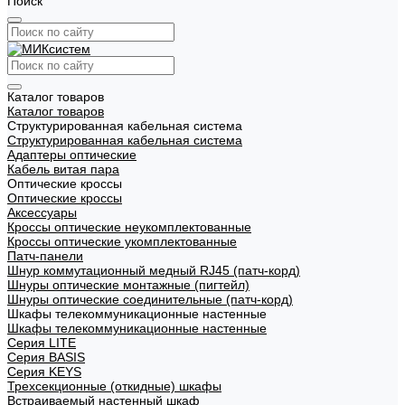
Поиск
Каталог товаров
Каталог товаров
Структурированная кабельная система
Структурированная кабельная система
Адаптеры оптические
Кабель витая пара
Оптические кроссы
Оптические кроссы
Аксессуары
Кроссы оптические неукомплектованные
Кроссы оптические укомплектованные
Патч-панели
Шнур коммутационный медный RJ45 (патч-корд)
Шнуры оптические монтажные (пигтейл)
Шнуры оптические соединительные (патч-корд)
Шкафы телекоммуникационные настенные
Шкафы телекоммуникационные настенные
Cерия LITE
Cерия BASIS
Cерия KEYS
Трехсекционные (откидные) шкафы
Встраиваемый настенный шкаф