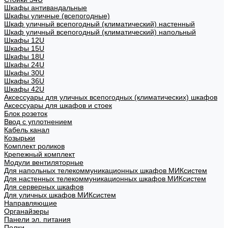
Шкафы антивандальные
Шкафы уличные (всепогодные)
Шкаф уличный всепогодный (климатический) настенный
Шкаф уличный всепогодный (климатический) напольный
Шкафы 12U
Шкафы 15U
Шкафы 18U
Шкафы 24U
Шкафы 30U
Шкафы 36U
Шкафы 42U
Аксессуары для уличных всепогодных (климатических) шкафов
Аксессуары для шкафов и стоек
Блок розеток
Ввод с уплотнением
Кабель канал
Козырьки
Комплект роликов
Крепежный комплект
Модули вентиляторные
Для напольных телекоммуникационных шкафов МИКсистем
Для настенных телекоммуникационных шкафов МИКсистем
Для серверных шкафов
Для уличных шкафов МИКсистем
Направляющие
Органайзеры
Панели эл. питания
Полки