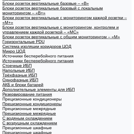
Блоки розеток вертикальные базовые – «В»
Блоки розеток вертикальные базовый с локальным
мониторингом – «В+»
Блоки розеток вертикальные с мониторингом каждой розетки –
«М+»
Блоки розеток вертикальные с мониторингом, контролем и
управлением каждой розеткой – «МС»
Блоки розеток вертикальные с общим мониторингом – «М»
Горизонтальные PDU
Система изоляции коридоров ЦОД
Микро ЦОД
Источники бесперебойного питания
Источники бесперебойного питания
Стоечные ИБП
Напольные ИБП
Трёхфазные ИБП
Однофазные ИБП
АКБ и блоки батарей
Дополнительные элементы для ИБП
Резервирование питания
Прецизионные кондиционеры
Прецизионные кондиционеры
Прецизионные межрядные
Прецизионные межрядные
С водяным охлаждением
С воздушным охлаждением
Прецизионные шкафные
Прецизионные шкафные