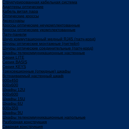
Структурированная кабельная система
Адаптеры оптические
Кабель витая пара
Оптические кроссы
Аксессуары
Кроссы оптические неукомплектованные
Кроссы оптические укомплектованные
Патч-панели
Шнур коммутационный медный RJ45 (патч-корд)
Шнуры оптические монтажные (пигтейл)
Шнуры оптические соединительные (патч-корд)
Шкафы телекоммуникационные настенные
Cерия LITE
Cерия BASIS
Cерия KEYS
Трехсекционные (откидные) шкафы
Встраиваемый настенный шкаф
600x450
600x600
Шкафы 12U
600x600
Шкафы 15U
Шкафы 6U
600x350
Шкафы 9U
Шкафы телекоммуникационные напольные
Разборная конструкция
Сварная конструкция