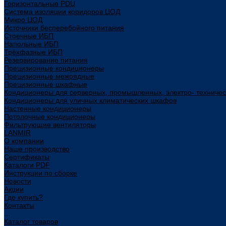
Горизонтальные PDU
Система изоляции коридоров ЦОД
Микро ЦОД
Источники бесперебойного питания
Стоечные ИБП
Напольные ИБП
Трёхфазные ИБП
Резервирование питания
Прецизионные кондиционеры
Прецизионные межрядные
Прецизионные шкафные
Кондиционеры для серверных, промышленных, электро- техниче
Кондиционеры для уличных климатических шкафов
Настенные кондиционеры
Потолочные кондиционеры
Фильтрующие вентиляторы
LANMIR
О компании
Наше производство
Сертификаты
Каталоги PDF
Инструкции по сборке
Новости
Акции
Где купить?
Контакты
...
Каталог товаров