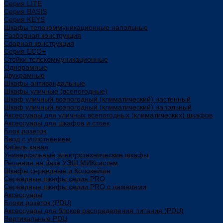
Cерия LITE
Cерия BASIS
Cерия KEYS
Шкафы телекоммуникационные напольные
Разборная конструкция
Сварная конструкция
Серия ECO+
Стойки телекоммуникационные
Однорамные
Двухрамные
Шкафы антивандальные
Шкафы уличные (всепогодные)
Шкаф уличный всепогодный (климатический) настенный
Шкаф уличный всепогодный (климатический) напольный
Аксессуары для уличных всепогодных (климатических) шкафов
Аксессуары для шкафов и стоек
Блок розеток
Ввод с уплотнением
Кабель канал
Универсальные электротехнические шкафы
Решения на базе УЭШ МИКсистем
Шкафы серверные и Колокейшн
Серверные шкафы серия PRO
Серверные шкафы серии PRO с ламелями
Аксессуары
Блоки розеток (PDU)
Аксессуары для блоков распределения питания (PDU)
Вертикальные PDU