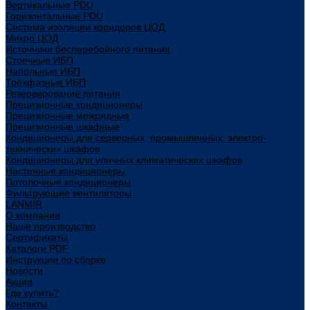
Вертикальные PDU
Горизонтальные PDU
Система изоляции коридоров ЦОД
Микро ЦОД
Источники бесперебойного питания
Стоечные ИБП
Напольные ИБП
Трёхфазные ИБП
Резервирование питания
Прецизионные кондиционеры
Прецизионные межрядные
Прецизионные шкафные
Кондиционеры для серверных, промышленных, электро-
технических шкафов
Кондиционеры для уличных климатических шкафов
Настенные кондиционеры
Потолочные кондиционеры
Фильтрующие вентиляторы
LANMIR
О компании
Наше производство
Сертификаты
Каталоги PDF
Инструкции по сборке
Новости
Акции
Где купить?
Контакты