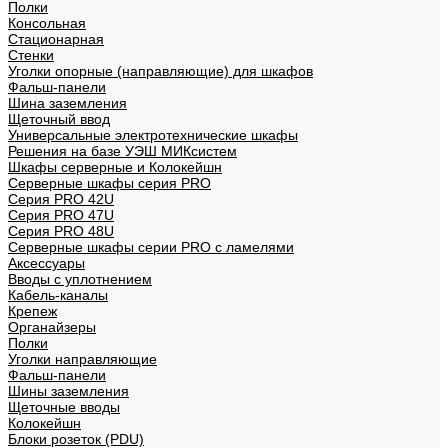
Полки
Консольная
Стационарная
Стенки
Уголки опорные (направляющие) для шкафов
Фальш-панели
Шина заземления
Щеточный ввод
Универсальные электротехнические шкафы
Решения на базе УЭШ МИКсистем
Шкафы серверные и Колокейшн
Серверные шкафы серия PRO
Серия PRO 42U
Серия PRO 47U
Серия PRO 48U
Серверные шкафы серии PRO с ламелями
Аксессуары
Вводы с уплотнением
Кабель-каналы
Крепеж
Органайзеры
Полки
Уголки направляющие
Фальш-панели
Шины заземления
Щеточные вводы
Колокейшн
Блоки розеток (PDU)