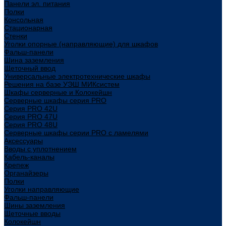
Панели эл. питания
Полки
Консольная
Стационарная
Стенки
Уголки опорные (направляющие) для шкафов
Фальш-панели
Шина заземления
Щеточный ввод
Универсальные электротехнические шкафы
Решения на базе УЭШ МИКсистем
Шкафы серверные и Колокейшн
Серверные шкафы серия PRO
Серия PRO 42U
Серия PRO 47U
Серия PRO 48U
Серверные шкафы серии PRO с ламелями
Аксессуары
Вводы с уплотнением
Кабель-каналы
Крепеж
Органайзеры
Полки
Уголки направляющие
Фальш-панели
Шины заземления
Щеточные вводы
Колокейшн