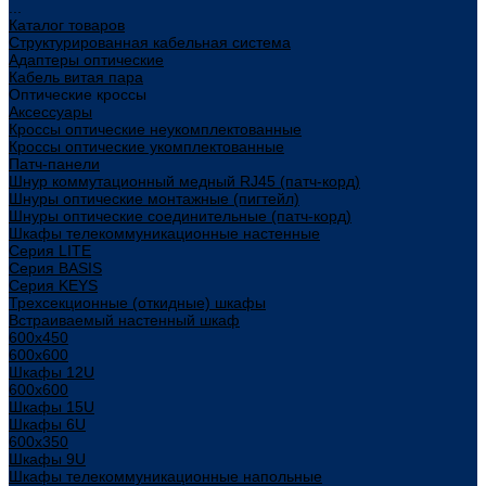
...
Каталог товаров
Структурированная кабельная система
Адаптеры оптические
Кабель витая пара
Оптические кроссы
Аксессуары
Кроссы оптические неукомплектованные
Кроссы оптические укомплектованные
Патч-панели
Шнур коммутационный медный RJ45 (патч-корд)
Шнуры оптические монтажные (пигтейл)
Шнуры оптические соединительные (патч-корд)
Шкафы телекоммуникационные настенные
Cерия LITE
Cерия BASIS
Cерия KEYS
Трехсекционные (откидные) шкафы
Встраиваемый настенный шкаф
600x450
600x600
Шкафы 12U
600x600
Шкафы 15U
Шкафы 6U
600x350
Шкафы 9U
Шкафы телекоммуникационные напольные