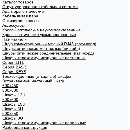
Каталог товаров
Структурированная кабельная система
Адаптеры оптические
Кабель витая пара
Оптические кроссы
Аксессуары
Кроссы оптические неукомплектованные
Кроссы оптические укомплектованные
Патч-панели
Шнур коммутационный медный RJ45 (патч-корд)
Шнуры оптические монтажные (пигтейл)
Шнуры оптические соединительные (патч-корд)
Шкафы телекоммуникационные настенные
Cерия LITE
Cерия BASIS
Cерия KEYS
Трехсекционные (откидные) шкафы
Встраиваемый настенный шкаф
600x450
600x600
Шкафы 12U
600x600
Шкафы 15U
Шкафы 6U
600x350
Шкафы 9U
Шкафы телекоммуникационные напольные
Разборная конструкция