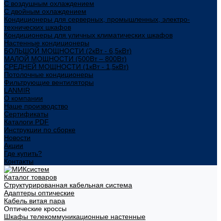
С воздушным охлаждением
С двойным охлаждением
Кондиционеры для серверных, промышленных, электро-
технических шкафов
Кондиционеры для уличных климатических шкафов
Настенные кондиционеры
БОЛЬШОЙ МОЩНОСТИ (2кВт - 6,5кВт)
МАЛОЙ МОЩНОСТИ (500Вт – 800Вт)
СРЕДНЕЙ МОЩНОСТИ (1кВт - 1,5кВт)
Потолочные кондиционеры
Фильтрующие вентиляторы
LANMIR
О компании
Наше производство
Сертификаты
Каталоги PDF
Инструкции по сборке
Новости
Акции
Где купить?
Контакты
Каталог товаров
Структурированная кабельная система
Адаптеры оптические
Кабель витая пара
Оптические кроссы
Шкафы телекоммуникационные настенные