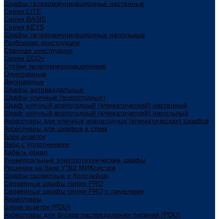
Шкафы телекоммуникационные настенные
Cерия LITE
Cерия BASIS
Cерия KEYS
Шкафы телекоммуникационные напольные
Разборная конструкция
Сварная конструкция
Серия ECO+
Стойки телекоммуникационные
Однорамные
Двухрамные
Шкафы антивандальные
Шкафы уличные (всепогодные)
Шкаф уличный всепогодный (климатический) настенный
Шкаф уличный всепогодный (климатический) напольный
Аксессуары для уличных всепогодных (климатических) шкафов
Аксессуары для шкафов и стоек
Блок розеток
Ввод с уплотнением
Кабель канал
Универсальные электротехнические шкафы
Решения на базе УЭШ МИКсистем
Шкафы серверные и Колокейшн
Серверные шкафы серия PRO
Серверные шкафы серии PRO с ламелями
Аксессуары
Блоки розеток (PDU)
Аксессуары для блоков распределения питания (PDU)