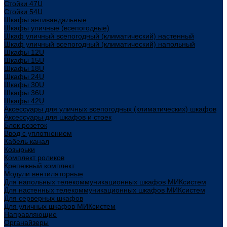
Стойки 47U
Стойки 54U
Шкафы антивандальные
Шкафы уличные (всепогодные)
Шкаф уличный всепогодный (климатический) настенный
Шкаф уличный всепогодный (климатический) напольный
Шкафы 12U
Шкафы 15U
Шкафы 18U
Шкафы 24U
Шкафы 30U
Шкафы 36U
Шкафы 42U
Аксессуары для уличных всепогодных (климатических) шкафов
Аксессуары для шкафов и стоек
Блок розеток
Ввод с уплотнением
Кабель канал
Козырьки
Комплект роликов
Крепежный комплект
Модули вентиляторные
Для напольных телекоммуникационных шкафов МИКсистем
Для настенных телекоммуникационных шкафов МИКсистем
Для серверных шкафов
Для уличных шкафов МИКсистем
Направляющие
Органайзеры