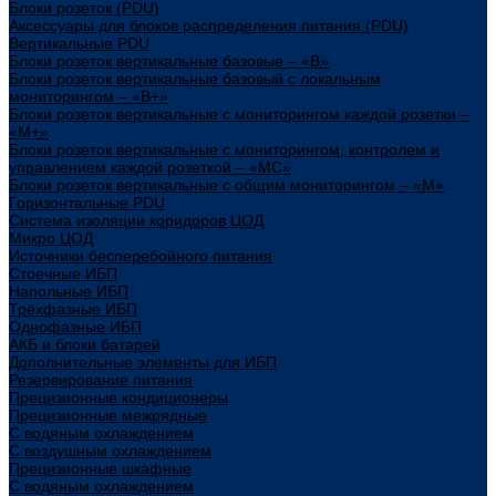
Блоки розеток (PDU)
Аксессуары для блоков распределения питания (PDU)
Вертикальные PDU
Блоки розеток вертикальные базовые – «В»
Блоки розеток вертикальные базовый с локальным
мониторингом – «В+»
Блоки розеток вертикальные с мониторингом каждой розетки –
«М+»
Блоки розеток вертикальные с мониторингом, контролем и
управлением каждой розеткой – «МС»
Блоки розеток вертикальные с общим мониторингом – «М»
Горизонтальные PDU
Система изоляции коридоров ЦОД
Микро ЦОД
Источники бесперебойного питания
Стоечные ИБП
Напольные ИБП
Трёхфазные ИБП
Однофазные ИБП
АКБ и блоки батарей
Дополнительные элементы для ИБП
Резервирование питания
Прецизионные кондиционеры
Прецизионные межрядные
С водяным охлаждением
С воздушным охлаждением
Прецизионные шкафные
С водяным охлаждением