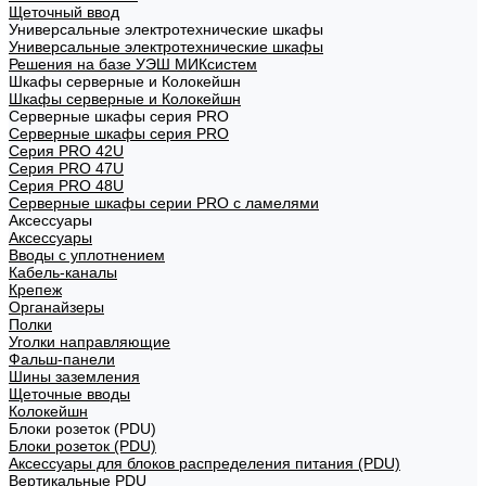
Щеточный ввод
Универсальные электротехнические шкафы
Универсальные электротехнические шкафы
Решения на базе УЭШ МИКсистем
Шкафы серверные и Колокейшн
Шкафы серверные и Колокейшн
Серверные шкафы серия PRO
Серверные шкафы серия PRO
Серия PRO 42U
Серия PRO 47U
Серия PRO 48U
Серверные шкафы серии PRO с ламелями
Аксессуары
Аксессуары
Вводы с уплотнением
Кабель-каналы
Крепеж
Органайзеры
Полки
Уголки направляющие
Фальш-панели
Шины заземления
Щеточные вводы
Колокейшн
Блоки розеток (PDU)
Блоки розеток (PDU)
Аксессуары для блоков распределения питания (PDU)
Вертикальные PDU