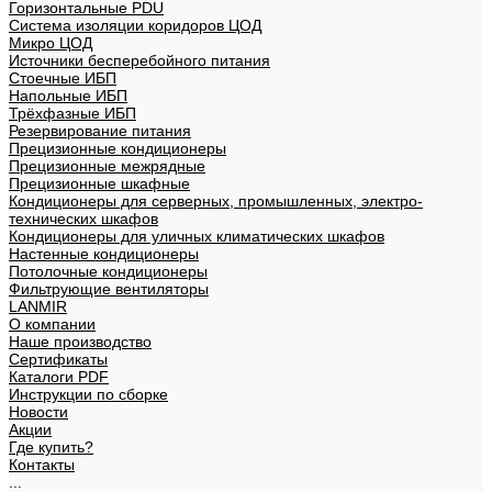
Горизонтальные PDU
Система изоляции коридоров ЦОД
Микро ЦОД
Источники бесперебойного питания
Стоечные ИБП
Напольные ИБП
Трёхфазные ИБП
Резервирование питания
Прецизионные кондиционеры
Прецизионные межрядные
Прецизионные шкафные
Кондиционеры для серверных, промышленных, электро-
технических шкафов
Кондиционеры для уличных климатических шкафов
Настенные кондиционеры
Потолочные кондиционеры
Фильтрующие вентиляторы
LANMIR
О компании
Наше производство
Сертификаты
Каталоги PDF
Инструкции по сборке
Новости
Акции
Где купить?
Контакты
...