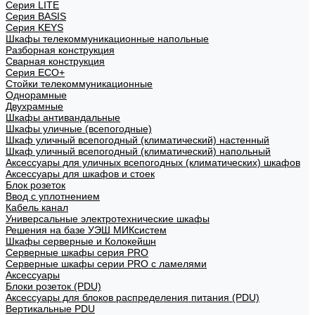
Cерия LITE
Cерия BASIS
Cерия KEYS
Шкафы телекоммуникационные напольные
Разборная конструкция
Сварная конструкция
Серия ECO+
Стойки телекоммуникационные
Однорамные
Двухрамные
Шкафы антивандальные
Шкафы уличные (всепогодные)
Шкаф уличный всепогодный (климатический) настенный
Шкаф уличный всепогодный (климатический) напольный
Аксессуары для уличных всепогодных (климатических) шкафов
Аксессуары для шкафов и стоек
Блок розеток
Ввод с уплотнением
Кабель канал
Универсальные электротехнические шкафы
Решения на базе УЭШ МИКсистем
Шкафы серверные и Колокейшн
Серверные шкафы серия PRO
Серверные шкафы серии PRO с ламелями
Аксессуары
Блоки розеток (PDU)
Аксессуары для блоков распределения питания (PDU)
Вертикальные PDU