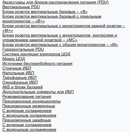
Аксессуары для блоков распределения питания (PDU)
Вертикальные PDU
Блоки розеток вертикальные базовые – «В»
Блоки розеток вертикальные базовый с локальным
мониторингом – «В+»
Блоки розеток вертикальные с мониторингом каждой розетки –
«М+»
Блоки розеток вертикальные с мониторингом, контролем и
управлением каждой розеткой – «МС»
Блоки розеток вертикальные с общим мониторингом – «М»
Горизонтальные PDU
Система изоляции коридоров ЦОД
Микро ЦОД
Источники бесперебойного питания
Стоечные ИБП
Напольные ИБП
Трёхфазные ИБП
Однофазные ИБП
АКБ и блоки батарей
Дополнительные элементы для ИБП
Резервирование питания
Прецизионные кондиционеры
Прецизионные межрядные
С водяным охлаждением
С воздушным охлаждением
Прецизионные шкафные
С водяным охлаждением
С воздушным охлаждением