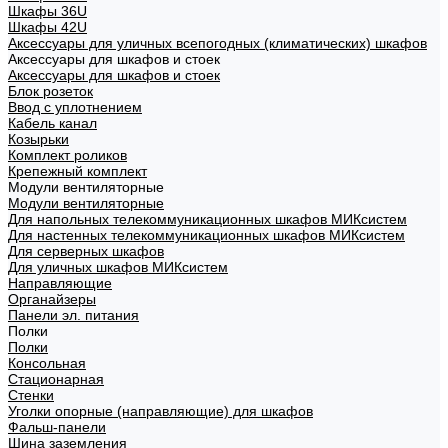
Шкафы 36U
Шкафы 42U
Аксессуары для уличных всепогодных (климатических) шкафов
Аксессуары для шкафов и стоек
Аксессуары для шкафов и стоек
Блок розеток
Ввод с уплотнением
Кабель канал
Козырьки
Комплект роликов
Крепежный комплект
Модули вентиляторные
Модули вентиляторные
Для напольных телекоммуникационных шкафов МИКсистем
Для настенных телекоммуникационных шкафов МИКсистем
Для серверных шкафов
Для уличных шкафов МИКсистем
Направляющие
Органайзеры
Панели эл. питания
Полки
Полки
Консольная
Стационарная
Стенки
Уголки опорные (направляющие) для шкафов
Фальш-панели
Шина заземления