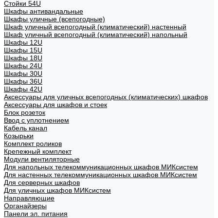
Стойки 54U
Шкафы антивандальные
Шкафы уличные (всепогодные)
Шкаф уличный всепогодный (климатический) настенный
Шкаф уличный всепогодный (климатический) напольный
Шкафы 12U
Шкафы 15U
Шкафы 18U
Шкафы 24U
Шкафы 30U
Шкафы 36U
Шкафы 42U
Аксессуары для уличных всепогодных (климатических) шкафов
Аксессуары для шкафов и стоек
Блок розеток
Ввод с уплотнением
Кабель канал
Козырьки
Комплект роликов
Крепежный комплект
Модули вентиляторные
Для напольных телекоммуникационных шкафов МИКсистем
Для настенных телекоммуникационных шкафов МИКсистем
Для серверных шкафов
Для уличных шкафов МИКсистем
Направляющие
Органайзеры
Панели эл. питания