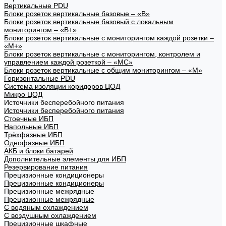
Вертикальные PDU
Блоки розеток вертикальные базовые – «В»
Блоки розеток вертикальные базовый с локальным
мониторингом – «В+»
Блоки розеток вертикальные с мониторингом каждой розетки –
«М+»
Блоки розеток вертикальные с мониторингом, контролем и
управлением каждой розеткой – «МС»
Блоки розеток вертикальные с общим мониторингом – «М»
Горизонтальные PDU
Система изоляции коридоров ЦОД
Микро ЦОД
Источники бесперебойного питания
Источники бесперебойного питания
Стоечные ИБП
Напольные ИБП
Трёхфазные ИБП
Однофазные ИБП
АКБ и блоки батарей
Дополнительные элементы для ИБП
Резервирование питания
Прецизионные кондиционеры
Прецизионные кондиционеры
Прецизионные межрядные
Прецизионные межрядные
С водяным охлаждением
С воздушным охлаждением
Прецизионные шкафные