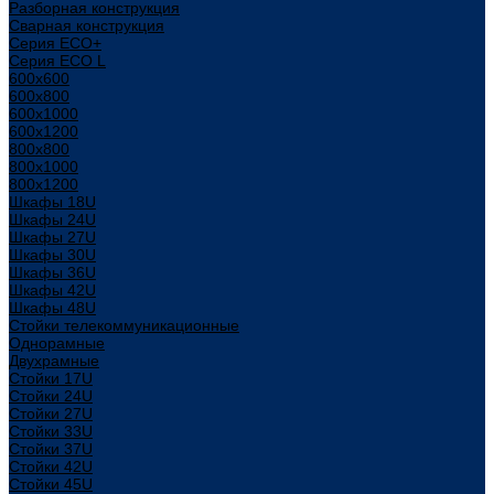
Разборная конструкция
Сварная конструкция
Серия ECO+
Серия ECO L
600x600
600x800
600х1000
600х1200
800x800
800х1000
800х1200
Шкафы 18U
Шкафы 24U
Шкафы 27U
Шкафы 30U
Шкафы 36U
Шкафы 42U
Шкафы 48U
Стойки телекоммуникационные
Однорамные
Двухрамные
Стойки 17U
Стойки 24U
Стойки 27U
Стойки 33U
Стойки 37U
Стойки 42U
Стойки 45U