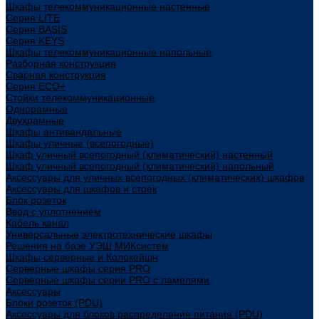
Шкафы телекоммуникационные настенные
Cерия LITE
Cерия BASIS
Cерия KEYS
Шкафы телекоммуникационные напольные
Разборная конструкция
Сварная конструкция
Серия ECO+
Стойки телекоммуникационные
Однорамные
Двухрамные
Шкафы антивандальные
Шкафы уличные (всепогодные)
Шкаф уличный всепогодный (климатический) настенный
Шкаф уличный всепогодный (климатический) напольный
Аксессуары для уличных всепогодных (климатических) шкафов
Аксессуары для шкафов и стоек
Блок розеток
Ввод с уплотнением
Кабель канал
Универсальные электротехнические шкафы
Решения на базе УЭШ МИКсистем
Шкафы серверные и Колокейшн
Серверные шкафы серия PRO
Серверные шкафы серии PRO с ламелями
Аксессуары
Блоки розеток (PDU)
Аксессуары для блоков распределения питания (PDU)