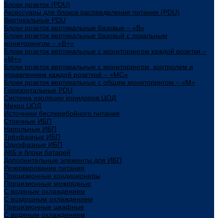
Блоки розеток (PDU)
Аксессуары для блоков распределения питания (PDU)
Вертикальные PDU
Блоки розеток вертикальные базовые – «В»
Блоки розеток вертикальные базовый с локальным
мониторингом – «В+»
Блоки розеток вертикальные с мониторингом каждой розетки –
«М+»
Блоки розеток вертикальные с мониторингом, контролем и
управлением каждой розеткой – «МС»
Блоки розеток вертикальные с общим мониторингом – «М»
Горизонтальные PDU
Система изоляции коридоров ЦОД
Микро ЦОД
Источники бесперебойного питания
Стоечные ИБП
Напольные ИБП
Трёхфазные ИБП
Однофазные ИБП
АКБ и блоки батарей
Дополнительные элементы для ИБП
Резервирование питания
Прецизионные кондиционеры
Прецизионные межрядные
С водяным охлаждением
С воздушным охлаждением
Прецизионные шкафные
С водяным охлаждением