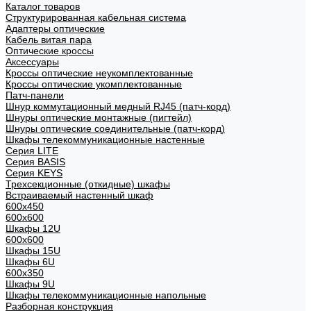
Каталог товаров
Структурированная кабельная система
Адаптеры оптические
Кабель витая пара
Оптические кроссы
Аксессуары
Кроссы оптические неукомплектованные
Кроссы оптические укомплектованные
Патч-панели
Шнур коммутационный медный RJ45 (патч-корд)
Шнуры оптические монтажные (пигтейл)
Шнуры оптические соединительные (патч-корд)
Шкафы телекоммуникационные настенные
Cерия LITE
Cерия BASIS
Cерия KEYS
Трехсекционные (откидные) шкафы
Встраиваемый настенный шкаф
600x450
600x600
Шкафы 12U
600x600
Шкафы 15U
Шкафы 6U
600x350
Шкафы 9U
Шкафы телекоммуникационные напольные
Разборная конструкция