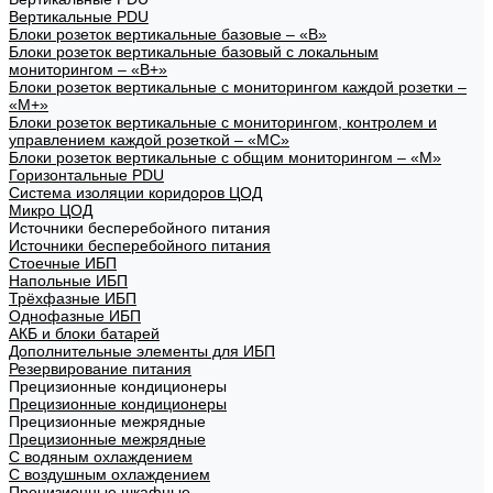
Вертикальные PDU
Блоки розеток вертикальные базовые – «В»
Блоки розеток вертикальные базовый с локальным
мониторингом – «В+»
Блоки розеток вертикальные с мониторингом каждой розетки –
«М+»
Блоки розеток вертикальные с мониторингом, контролем и
управлением каждой розеткой – «МС»
Блоки розеток вертикальные с общим мониторингом – «М»
Горизонтальные PDU
Система изоляции коридоров ЦОД
Микро ЦОД
Источники бесперебойного питания
Источники бесперебойного питания
Стоечные ИБП
Напольные ИБП
Трёхфазные ИБП
Однофазные ИБП
АКБ и блоки батарей
Дополнительные элементы для ИБП
Резервирование питания
Прецизионные кондиционеры
Прецизионные кондиционеры
Прецизионные межрядные
Прецизионные межрядные
С водяным охлаждением
С воздушным охлаждением
Прецизионные шкафные