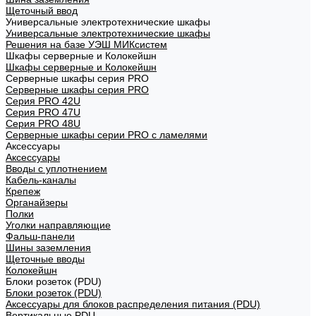
Щеточный ввод
Универсальные электротехнические шкафы
Универсальные электротехнические шкафы
Решения на базе УЭШ МИКсистем
Шкафы серверные и Колокейшн
Шкафы серверные и Колокейшн
Серверные шкафы серия PRO
Серверные шкафы серия PRO
Серия PRO 42U
Серия PRO 47U
Серия PRO 48U
Серверные шкафы серии PRO с ламелями
Аксессуары
Аксессуары
Вводы с уплотнением
Кабель-каналы
Крепеж
Органайзеры
Полки
Уголки направляющие
Фальш-панели
Шины заземления
Щеточные вводы
Колокейшн
Блоки розеток (PDU)
Блоки розеток (PDU)
Аксессуары для блоков распределения питания (PDU)
Вертикальные PDU