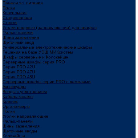
Панели эл. питания
Полки
Консольная
Стационарная
Стенки
Уголки опорные (направляющие) для шкафов
Фальш-панели
Шина заземления
Щеточный ввод
Универсальные электротехнические шкафы
Решения на базе УЭШ МИКсистем
Шкафы серверные и Колокейшн
Серверные шкафы серия PRO
Серия PRO 42U
Серия PRO 47U
Серия PRO 48U
Серверные шкафы серии PRO с ламелями
Аксессуары
Вводы с уплотнением
Кабель-каналы
Крепеж
Органайзеры
Полки
Уголки направляющие
Фальш-панели
Шины заземления
Щеточные вводы
Колокейшн