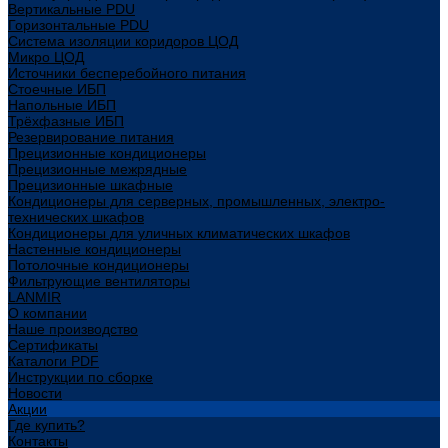
Вертикальные PDU
Горизонтальные PDU
Система изоляции коридоров ЦОД
Микро ЦОД
Источники бесперебойного питания
Стоечные ИБП
Напольные ИБП
Трёхфазные ИБП
Резервирование питания
Прецизионные кондиционеры
Прецизионные межрядные
Прецизионные шкафные
Кондиционеры для серверных, промышленных, электро-
технических шкафов
Кондиционеры для уличных климатических шкафов
Настенные кондиционеры
Потолочные кондиционеры
Фильтрующие вентиляторы
LANMIR
О компании
Наше производство
Сертификаты
Каталоги PDF
Инструкции по сборке
Новости
Акции
Где купить?
Контакты