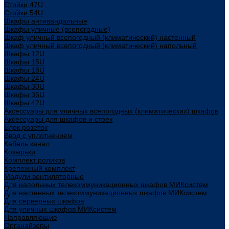
Стойки 47U
Стойки 54U
Шкафы антивандальные
Шкафы уличные (всепогодные)
Шкаф уличный всепогодный (климатический) настенный
Шкаф уличный всепогодный (климатический) напольный
Шкафы 12U
Шкафы 15U
Шкафы 18U
Шкафы 24U
Шкафы 30U
Шкафы 36U
Шкафы 42U
Аксессуары для уличных всепогодных (климатических) шкафов
Аксессуары для шкафов и стоек
Блок розеток
Ввод с уплотнением
Кабель канал
Козырьки
Комплект роликов
Крепежный комплект
Модули вентиляторные
Для напольных телекоммуникационных шкафов МИКсистем
Для настенных телекоммуникационных шкафов МИКсистем
Для серверных шкафов
Для уличных шкафов МИКсистем
Направляющие
Органайзеры