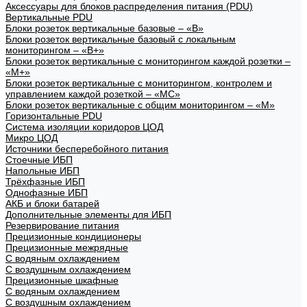
Аксессуары для блоков распределения питания (PDU)
Вертикальные PDU
Блоки розеток вертикальные базовые – «В»
Блоки розеток вертикальные базовый с локальным
мониторингом – «В+»
Блоки розеток вертикальные с мониторингом каждой розетки –
«М+»
Блоки розеток вертикальные с мониторингом, контролем и
управлением каждой розеткой – «МС»
Блоки розеток вертикальные с общим мониторингом – «М»
Горизонтальные PDU
Система изоляции коридоров ЦОД
Микро ЦОД
Источники бесперебойного питания
Стоечные ИБП
Напольные ИБП
Трёхфазные ИБП
Однофазные ИБП
АКБ и блоки батарей
Дополнительные элементы для ИБП
Резервирование питания
Прецизионные кондиционеры
Прецизионные межрядные
С водяным охлаждением
С воздушным охлаждением
Прецизионные шкафные
С водяным охлаждением
С воздушным охлаждением