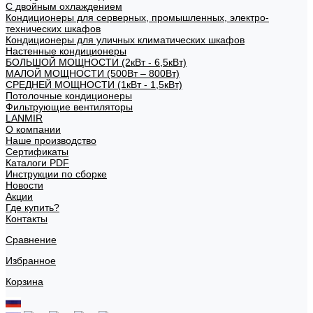
С двойным охлаждением
Кондиционеры для серверных, промышленных, электро-
технических шкафов
Кондиционеры для уличных климатических шкафов
Настенные кондиционеры
БОЛЬШОЙ МОЩНОСТИ (2кВт - 6,5кВт)
МАЛОЙ МОЩНОСТИ (500Вт – 800Вт)
СРЕДНЕЙ МОЩНОСТИ (1кВт - 1,5кВт)
Потолочные кондиционеры
Фильтрующие вентиляторы
LANMIR
О компании
Наше производство
Сертификаты
Каталоги PDF
Инструкции по сборке
Новости
Акции
Где купить?
Контакты
Сравнение
Избранное
Корзина