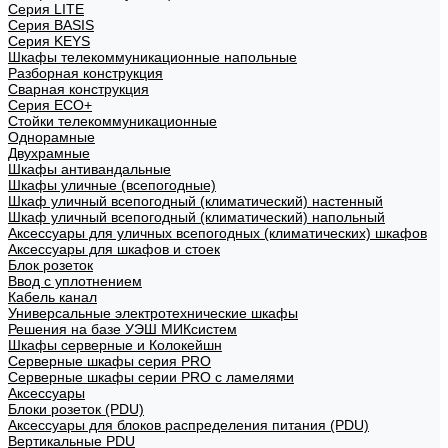
Cерия LITE
Cерия BASIS
Cерия KEYS
Шкафы телекоммуникационные напольные
Разборная конструкция
Сварная конструкция
Серия ECO+
Стойки телекоммуникационные
Однорамные
Двухрамные
Шкафы антивандальные
Шкафы уличные (всепогодные)
Шкаф уличный всепогодный (климатический) настенный
Шкаф уличный всепогодный (климатический) напольный
Аксессуары для уличных всепогодных (климатических) шкафов
Аксессуары для шкафов и стоек
Блок розеток
Ввод с уплотнением
Кабель канал
Универсальные электротехнические шкафы
Решения на базе УЭШ МИКсистем
Шкафы серверные и Колокейшн
Серверные шкафы серия PRO
Серверные шкафы серии PRO с ламелями
Аксессуары
Блоки розеток (PDU)
Аксессуары для блоков распределения питания (PDU)
Вертикальные PDU