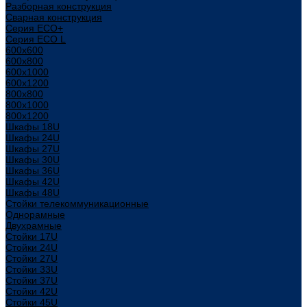
Разборная конструкция
Сварная конструкция
Серия ECO+
Серия ECO L
600x600
600x800
600х1000
600х1200
800x800
800х1000
800х1200
Шкафы 18U
Шкафы 24U
Шкафы 27U
Шкафы 30U
Шкафы 36U
Шкафы 42U
Шкафы 48U
Стойки телекоммуникационные
Однорамные
Двухрамные
Стойки 17U
Стойки 24U
Стойки 27U
Стойки 33U
Стойки 37U
Стойки 42U
Стойки 45U