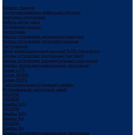
...
Каталог товаров
Структурированная кабельная система
Адаптеры оптические
Кабель витая пара
Оптические кроссы
Аксессуары
Кроссы оптические неукомплектованные
Кроссы оптические укомплектованные
Патч-панели
Шнур коммутационный медный RJ45 (патч-корд)
Шнуры оптические монтажные (пигтейл)
Шнуры оптические соединительные (патч-корд)
Шкафы телекоммуникационные настенные
Cерия LITE
Cерия BASIS
Cерия KEYS
Трехсекционные (откидные) шкафы
Встраиваемый настенный шкаф
600x450
600x600
Шкафы 12U
600x600
Шкафы 15U
Шкафы 6U
600x350
Шкафы 9U
Шкафы телекоммуникационные напольные