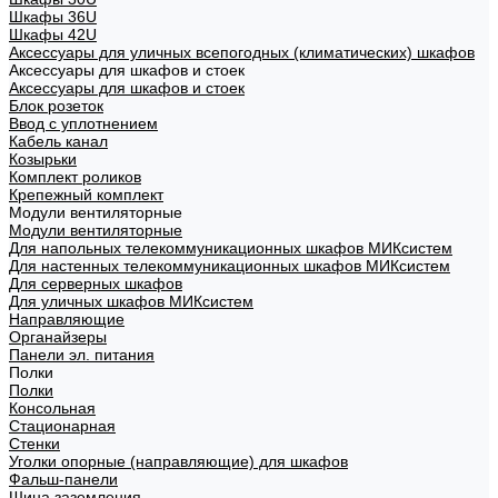
Шкафы 36U
Шкафы 42U
Аксессуары для уличных всепогодных (климатических) шкафов
Аксессуары для шкафов и стоек
Аксессуары для шкафов и стоек
Блок розеток
Ввод с уплотнением
Кабель канал
Козырьки
Комплект роликов
Крепежный комплект
Модули вентиляторные
Модули вентиляторные
Для напольных телекоммуникационных шкафов МИКсистем
Для настенных телекоммуникационных шкафов МИКсистем
Для серверных шкафов
Для уличных шкафов МИКсистем
Направляющие
Органайзеры
Панели эл. питания
Полки
Полки
Консольная
Стационарная
Стенки
Уголки опорные (направляющие) для шкафов
Фальш-панели
Шина заземления