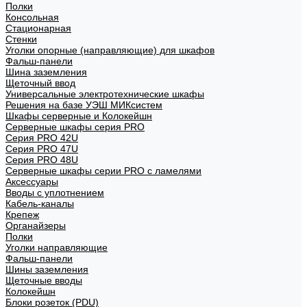
Полки
Консольная
Стационарная
Стенки
Уголки опорные (направляющие) для шкафов
Фальш-панели
Шина заземления
Щеточный ввод
Универсальные электротехнические шкафы
Решения на базе УЭШ МИКсистем
Шкафы серверные и Колокейшн
Серверные шкафы серия PRO
Серия PRO 42U
Серия PRO 47U
Серия PRO 48U
Серверные шкафы серии PRO с ламелями
Аксессуары
Вводы с уплотнением
Кабель-каналы
Крепеж
Органайзеры
Полки
Уголки направляющие
Фальш-панели
Шины заземления
Щеточные вводы
Колокейшн
Блоки розеток (PDU)