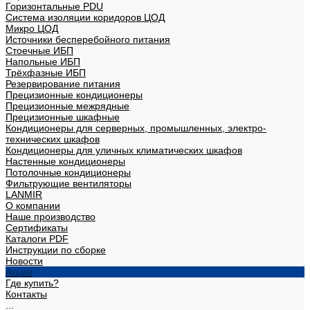
Горизонтальные PDU
Система изоляции коридоров ЦОД
Микро ЦОД
Источники бесперебойного питания
Стоечные ИБП
Напольные ИБП
Трёхфазные ИБП
Резервирование питания
Прецизионные кондиционеры
Прецизионные межрядные
Прецизионные шкафные
Кондиционеры для серверных, промышленных, электро-
технических шкафов
Кондиционеры для уличных климатических шкафов
Настенные кондиционеры
Потолочные кондиционеры
Фильтрующие вентиляторы
LANMIR
О компании
Наше производство
Сертификаты
Каталоги PDF
Инструкции по сборке
Новости
Акции
Где купить?
Контакты
...