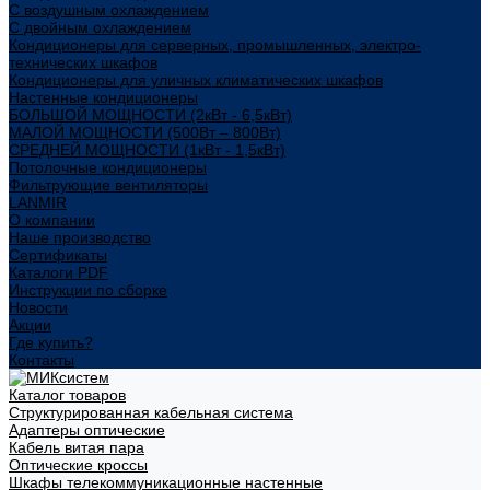
С воздушным охлаждением
С двойным охлаждением
Кондиционеры для серверных, промышленных, электро-
технических шкафов
Кондиционеры для уличных климатических шкафов
Настенные кондиционеры
БОЛЬШОЙ МОЩНОСТИ (2кВт - 6,5кВт)
МАЛОЙ МОЩНОСТИ (500Вт – 800Вт)
СРЕДНЕЙ МОЩНОСТИ (1кВт - 1,5кВт)
Потолочные кондиционеры
Фильтрующие вентиляторы
LANMIR
О компании
Наше производство
Сертификаты
Каталоги PDF
Инструкции по сборке
Новости
Акции
Где купить?
Контакты
Каталог товаров
Структурированная кабельная система
Адаптеры оптические
Кабель витая пара
Оптические кроссы
Шкафы телекоммуникационные настенные