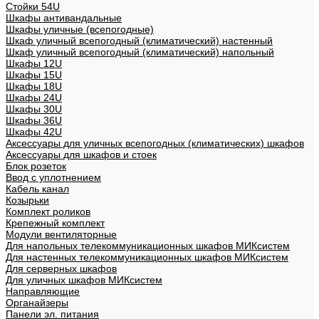
Стойки 54U
Шкафы антивандальные
Шкафы уличные (всепогодные)
Шкаф уличный всепогодный (климатический) настенный
Шкаф уличный всепогодный (климатический) напольный
Шкафы 12U
Шкафы 15U
Шкафы 18U
Шкафы 24U
Шкафы 30U
Шкафы 36U
Шкафы 42U
Аксессуары для уличных всепогодных (климатических) шкафов
Аксессуары для шкафов и стоек
Блок розеток
Ввод с уплотнением
Кабель канал
Козырьки
Комплект роликов
Крепежный комплект
Модули вентиляторные
Для напольных телекоммуникационных шкафов МИКсистем
Для настенных телекоммуникационных шкафов МИКсистем
Для серверных шкафов
Для уличных шкафов МИКсистем
Направляющие
Органайзеры
Панели эл. питания