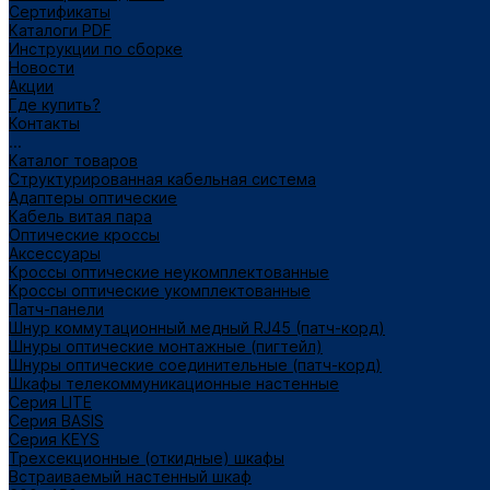
Сертификаты
Каталоги PDF
Инструкции по сборке
Новости
Акции
Где купить?
Контакты
...
Каталог товаров
Структурированная кабельная система
Адаптеры оптические
Кабель витая пара
Оптические кроссы
Аксессуары
Кроссы оптические неукомплектованные
Кроссы оптические укомплектованные
Патч-панели
Шнур коммутационный медный RJ45 (патч-корд)
Шнуры оптические монтажные (пигтейл)
Шнуры оптические соединительные (патч-корд)
Шкафы телекоммуникационные настенные
Cерия LITE
Cерия BASIS
Cерия KEYS
Трехсекционные (откидные) шкафы
Встраиваемый настенный шкаф