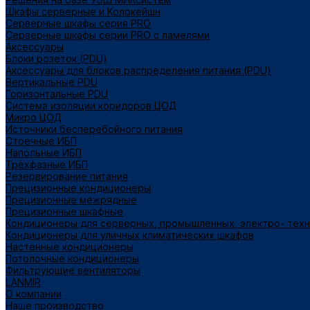
Шкафы серверные и Колокейшн
Серверные шкафы серия PRO
Серверные шкафы серии PRO с ламелями
Аксессуары
Блоки розеток (PDU)
Аксессуары для блоков распределения питания (PDU)
Вертикальные PDU
Горизонтальные PDU
Система изоляции коридоров ЦОД
Микро ЦОД
Источники бесперебойного питания
Стоечные ИБП
Напольные ИБП
Трёхфазные ИБП
Резервирование питания
Прецизионные кондиционеры
Прецизионные межрядные
Прецизионные шкафные
Кондиционеры для серверных, промышленных, электро- тех
Кондиционеры для уличных климатических шкафов
Настенные кондиционеры
Потолочные кондиционеры
Фильтрующие вентиляторы
LANMIR
О компании
Наше производство