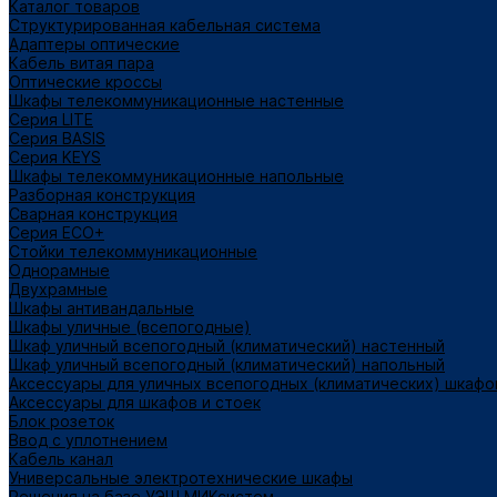
Каталог товаров
Структурированная кабельная система
Адаптеры оптические
Кабель витая пара
Оптические кроссы
Шкафы телекоммуникационные настенные
Cерия LITE
Cерия BASIS
Cерия KEYS
Шкафы телекоммуникационные напольные
Разборная конструкция
Сварная конструкция
Серия ECO+
Стойки телекоммуникационные
Однорамные
Двухрамные
Шкафы антивандальные
Шкафы уличные (всепогодные)
Шкаф уличный всепогодный (климатический) настенный
Шкаф уличный всепогодный (климатический) напольный
Аксессуары для уличных всепогодных (климатических) шкафо
Аксессуары для шкафов и стоек
Блок розеток
Ввод с уплотнением
Кабель канал
Универсальные электротехнические шкафы
Решения на базе УЭШ МИКсистем