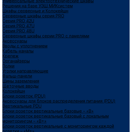
Универсальные электротехнические шкафы
Решения на базе УЭШ МИКсистем
Шкафы серверные и Колокейшн
Серверные шкафы серия PRO
Серия PRO 42U
Серия PRO 47U
Серия PRO 48U
Серверные шкафы серии PRO с ламелями
Аксессуары
Вводы с уплотнением
Кабель-каналы
Крепеж
Органайзеры
Полки
Уголки направляющие
Фальш-панели
Шины заземления
Щеточные вводы
Колокейшн
Блоки розеток (PDU)
Аксессуары для блоков распределения питания (PDU)
Вертикальные PDU
Блоки розеток вертикальные базовые – «В»
Блоки розеток вертикальные базовый с локальным
мониторингом – «В+»
Блоки розеток вертикальные с мониторингом каждой
розетки – «М+»