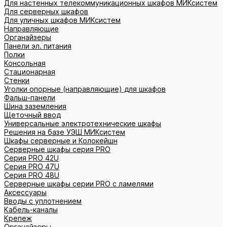
Для настенных телекоммуникационных шкафов МИКсистем
Для серверных шкафов
Для уличных шкафов МИКсистем
Направляющие
Органайзеры
Панели эл. питания
Полки
Консольная
Стационарная
Стенки
Уголки опорные (направляющие) для шкафов
Фальш-панели
Шина заземления
Щеточный ввод
Универсальные электротехнические шкафы
Решения на базе УЭШ МИКсистем
Шкафы серверные и Колокейшн
Серверные шкафы серия PRO
Серия PRO 42U
Серия PRO 47U
Серия PRO 48U
Серверные шкафы серии PRO с ламелями
Аксессуары
Вводы с уплотнением
Кабель-каналы
Крепеж
Органайзеры