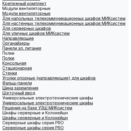
Крепежный комплект
Модули вентиляторные
Модули вентиляторные
Для напольных телекоммуникационных шкафов МИКсистем
Для настенных телекоммуникационных шкафов МИКсистем
Для серверных шкафов
Для уличных шкафов МИКсистем
Направляющие
Органайзеры
Панели эл. питания
Полки
Полки
Консольная
Стационарная
Стенки
Уголки опорные (направляющие) для шкафов
Фальш-панели
Шина заземления
Щеточный ввод
Универсальные электротехнические шкафы
Универсальные электротехнические шкафы
Решения на базе УЭШ МИКсистем
Шкафы серверные и Колокейшн
Шкафы серверные и Колокейшн
Серверные шкафы серия PRO
Серверные шкафы серия PRO