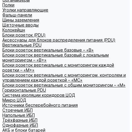
Полки
Уголки направляющие
Фальш-панели
Шины заземления
Щеточные вводы
Колокейшн
Блоки розеток (PDU)
Аксессуары для блоков распределения питания (PDU)
Вертикальные PDU
Блоки розеток вертикальные базовые – «В»
Блоки розеток вертикальные базовый с локальным
мониторингом – «В+»
Блоки розеток вертикальные с мониторингом каждой
розетки – «М+»
Блоки розеток вертикальные с мониторингом, контролем и
управлением каждой розеткой – «МС»
Блоки розеток вертикальные с общим мониторингом – «М»
Горизонтальные PDU
Система изоляции коридоров ЦОД
Микро ЦОД
Источники бесперебойного питания
Стоечные ИБП
Напольные ИБП
Трёхфазные ИБП
Однофазные ИБП
АКБ и блоки батарей