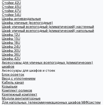
Стойки 42U
Стойки 45U
Стойки 47U
Стойки 54U
Шкафы антивандальные
Шкафы уличные (всепогодные)
Шкаф уличный всепогодный (климатический) настенный
Шкаф уличный всепогодный (климатический) напольный
Шкафы 12U
Шкафы 15U
Шкафы 18U
Шкафы 24U
Шкафы 30U
Шкафы 36U
Шкафы 42U
Аксессуары для уличных всепогодных (климатических)
шкафов
Аксессуары для шкафов и стоек
Блок розеток
Ввод с уплотнением
Кабель канал
Козырьки
Комплект роликов
Крепежный комплект
Модули вентиляторные
Для напольных телекоммуникационных шкафов МИКсистем