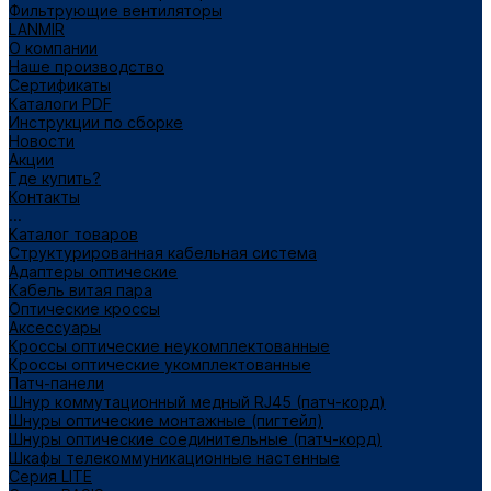
Фильтрующие вентиляторы
LANMIR
О компании
Наше производство
Сертификаты
Каталоги PDF
Инструкции по сборке
Новости
Акции
Где купить?
Контакты
...
Каталог товаров
Структурированная кабельная система
Адаптеры оптические
Кабель витая пара
Оптические кроссы
Аксессуары
Кроссы оптические неукомплектованные
Кроссы оптические укомплектованные
Патч-панели
Шнур коммутационный медный RJ45 (патч-корд)
Шнуры оптические монтажные (пигтейл)
Шнуры оптические соединительные (патч-корд)
Шкафы телекоммуникационные настенные
Cерия LITE