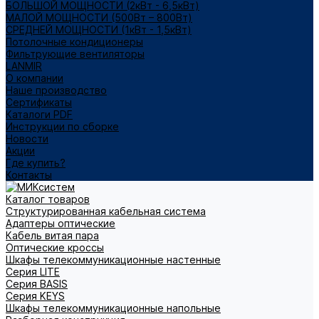
БОЛЬШОЙ МОЩНОСТИ (2кВт - 6,5кВт)
МАЛОЙ МОЩНОСТИ (500Вт – 800Вт)
СРЕДНЕЙ МОЩНОСТИ (1кВт - 1,5кВт)
Потолочные кондиционеры
Фильтрующие вентиляторы
LANMIR
О компании
Наше производство
Сертификаты
Каталоги PDF
Инструкции по сборке
Новости
Акции
Где купить?
Контакты
Каталог товаров
Структурированная кабельная система
Адаптеры оптические
Кабель витая пара
Оптические кроссы
Шкафы телекоммуникационные настенные
Cерия LITE
Cерия BASIS
Cерия KEYS
Шкафы телекоммуникационные напольные