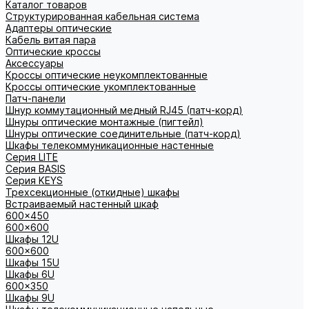
Каталог товаров
Структурированная кабельная система
Адаптеры оптические
Кабель витая пара
Оптические кроссы
Аксессуары
Кроссы оптические неукомплектованные
Кроссы оптические укомплектованные
Патч-панели
Шнур коммутационный медный RJ45 (патч-корд)
Шнуры оптические монтажные (пигтейл)
Шнуры оптические соединительные (патч-корд)
Шкафы телекоммуникационные настенные
Cерия LITE
Cерия BASIS
Cерия KEYS
Трехсекционные (откидные) шкафы
Встраиваемый настенный шкаф
600x450
600x600
Шкафы 12U
600x600
Шкафы 15U
Шкафы 6U
600x350
Шкафы 9U