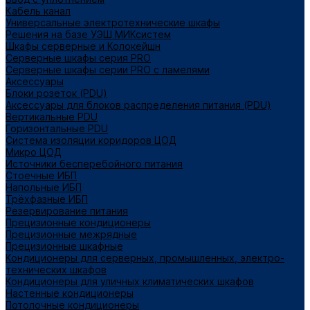
Кабель канал
Универсальные электротехнические шкафы
Решения на базе УЭШ МИКсистем
Шкафы серверные и Колокейшн
Серверные шкафы серия PRO
Серверные шкафы серии PRO с ламелями
Аксессуары
Блоки розеток (PDU)
Аксессуары для блоков распределения питания (PDU)
Вертикальные PDU
Горизонтальные PDU
Система изоляции коридоров ЦОД
Микро ЦОД
Источники бесперебойного питания
Стоечные ИБП
Напольные ИБП
Трёхфазные ИБП
Резервирование питания
Прецизионные кондиционеры
Прецизионные межрядные
Прецизионные шкафные
Кондиционеры для серверных, промышленных, электро-
технических шкафов
Кондиционеры для уличных климатических шкафов
Настенные кондиционеры
Потолочные кондиционеры