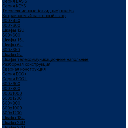
Cерия BASIS
Cерия KEYS
Трехсекционные (откидные) шкафы
Встраиваемый настенный шкаф
600x450
600x600
Шкафы 12U
600x600
Шкафы 15U
Шкафы 6U
600x350
Шкафы 9U
Шкафы телекоммуникационные напольные
Разборная конструкция
Сварная конструкция
Серия ECO+
Серия ECO L
600x600
600x800
600х1000
600х1200
800x800
800х1000
800х1200
Шкафы 18U
Шкафы 24U
Шкафы 27U