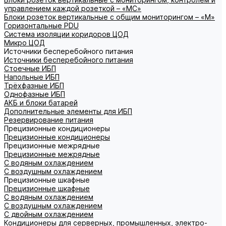
управлением каждой розеткой – «МС»
Блоки розеток вертикальные с общим мониторингом – «М»
Горизонтальные PDU
Система изоляции коридоров ЦОД
Микро ЦОД
Источники бесперебойного питания
Источники бесперебойного питания
Стоечные ИБП
Напольные ИБП
Трёхфазные ИБП
Однофазные ИБП
АКБ и блоки батарей
Дополнительные элементы для ИБП
Резервирование питания
Прецизионные кондиционеры
Прецизионные кондиционеры
Прецизионные межрядные
Прецизионные межрядные
С водяным охлаждением
С воздушным охлаждением
Прецизионные шкафные
Прецизионные шкафные
С водяным охлаждением
С воздушным охлаждением
С двойным охлаждением
Кондиционеры для серверных, промышленных, электро-