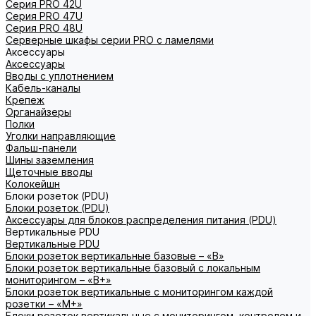
Серия PRO 42U
Серия PRO 47U
Серия PRO 48U
Серверные шкафы серии PRO с ламелями
Аксессуары
Аксессуары
Вводы с уплотнением
Кабель-каналы
Крепеж
Органайзеры
Полки
Уголки направляющие
Фальш-панели
Шины заземления
Щеточные вводы
Колокейшн
Блоки розеток (PDU)
Блоки розеток (PDU)
Аксессуары для блоков распределения питания (PDU)
Вертикальные PDU
Вертикальные PDU
Блоки розеток вертикальные базовые – «В»
Блоки розеток вертикальные базовый с локальным
мониторингом – «В+»
Блоки розеток вертикальные с мониторингом каждой
розетки – «М+»
Блоки розеток вертикальные с мониторингом, контролем и