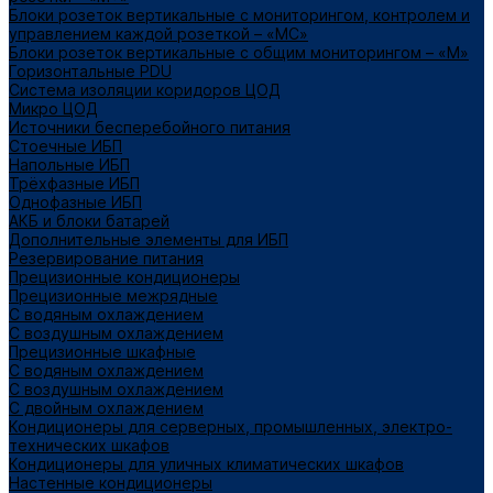
Блоки розеток вертикальные с мониторингом, контролем и
управлением каждой розеткой – «МС»
Блоки розеток вертикальные с общим мониторингом – «М»
Горизонтальные PDU
Система изоляции коридоров ЦОД
Микро ЦОД
Источники бесперебойного питания
Стоечные ИБП
Напольные ИБП
Трёхфазные ИБП
Однофазные ИБП
АКБ и блоки батарей
Дополнительные элементы для ИБП
Резервирование питания
Прецизионные кондиционеры
Прецизионные межрядные
С водяным охлаждением
С воздушным охлаждением
Прецизионные шкафные
С водяным охлаждением
С воздушным охлаждением
С двойным охлаждением
Кондиционеры для серверных, промышленных, электро-
технических шкафов
Кондиционеры для уличных климатических шкафов
Настенные кондиционеры