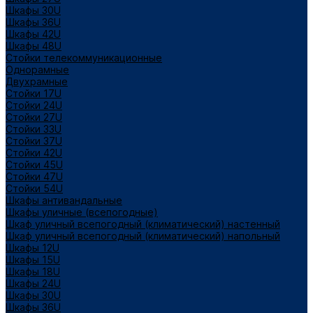
Шкафы 30U
Шкафы 36U
Шкафы 42U
Шкафы 48U
Стойки телекоммуникационные
Однорамные
Двухрамные
Стойки 17U
Стойки 24U
Стойки 27U
Стойки 33U
Стойки 37U
Стойки 42U
Стойки 45U
Стойки 47U
Стойки 54U
Шкафы антивандальные
Шкафы уличные (всепогодные)
Шкаф уличный всепогодный (климатический) настенный
Шкаф уличный всепогодный (климатический) напольный
Шкафы 12U
Шкафы 15U
Шкафы 18U
Шкафы 24U
Шкафы 30U
Шкафы 36U