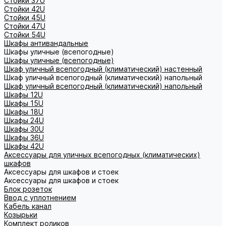
Стойки 37U
Стойки 42U
Стойки 45U
Стойки 47U
Стойки 54U
Шкафы антивандальные
Шкафы уличные (всепогодные)
Шкафы уличные (всепогодные)
Шкаф уличный всепогодный (климатический) настенный
Шкаф уличный всепогодный (климатический) напольный
Шкаф уличный всепогодный (климатический) напольный
Шкафы 12U
Шкафы 15U
Шкафы 18U
Шкафы 24U
Шкафы 30U
Шкафы 36U
Шкафы 42U
Аксессуары для уличных всепогодных (климатических)
шкафов
Аксессуары для шкафов и стоек
Аксессуары для шкафов и стоек
Блок розеток
Ввод с уплотнением
Кабель канал
Козырьки
Комплект роликов