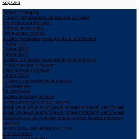
Корзина
Каталог товаров
Структурированная кабельная система
Адаптеры оптические
Кабель витая пара
Оптические кроссы
Шкафы телекоммуникационные настенные
Cерия LITE
Cерия BASIS
Cерия KEYS
Шкафы телекоммуникационные напольные
Разборная конструкция
Сварная конструкция
Серия ECO+
Стойки телекоммуникационные
Однорамные
Двухрамные
Шкафы антивандальные
Шкафы уличные (всепогодные)
Шкаф уличный всепогодный (климатический) настенный
Шкаф уличный всепогодный (климатический) напольный
Аксессуары для уличных всепогодных (климатических)
шкафов
Аксессуары для шкафов и стоек
Блок розеток
Ввод с уплотнением