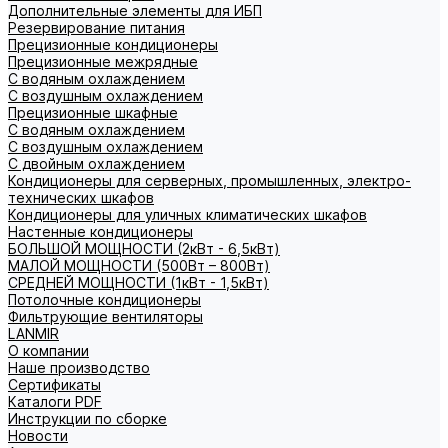
Дополнительные элементы для ИБП
Резервирование питания
Прецизионные кондиционеры
Прецизионные межрядные
С водяным охлаждением
С воздушным охлаждением
Прецизионные шкафные
С водяным охлаждением
С воздушным охлаждением
С двойным охлаждением
Кондиционеры для серверных, промышленных, электро-
технических шкафов
Кондиционеры для уличных климатических шкафов
Настенные кондиционеры
БОЛЬШОЙ МОЩНОСТИ (2кВт - 6,5кВт)
МАЛОЙ МОЩНОСТИ (500Вт – 800Вт)
СРЕДНЕЙ МОЩНОСТИ (1кВт - 1,5кВт)
Потолочные кондиционеры
Фильтрующие вентиляторы
LANMIR
О компании
Наше производство
Сертификаты
Каталоги PDF
Инструкции по сборке
Новости