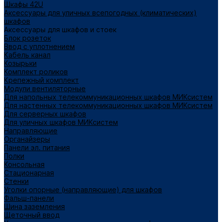
Шкафы 42U
Аксессуары для уличных всепогодных (климатических)
шкафов
Аксессуары для шкафов и стоек
Блок розеток
Ввод с уплотнением
Кабель канал
Козырьки
Комплект роликов
Крепежный комплект
Модули вентиляторные
Для напольных телекоммуникационных шкафов МИКсистем
Для настенных телекоммуникационных шкафов МИКсистем
Для серверных шкафов
Для уличных шкафов МИКсистем
Направляющие
Органайзеры
Панели эл. питания
Полки
Консольная
Стационарная
Стенки
Уголки опорные (направляющие) для шкафов
Фальш-панели
Шина заземления
Щеточный ввод