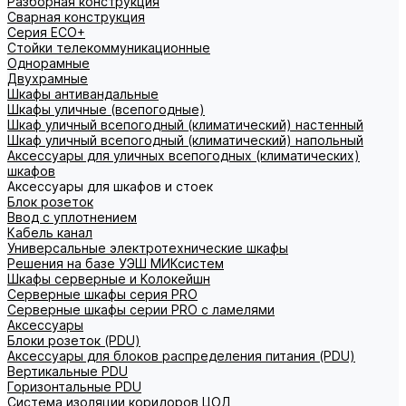
Разборная конструкция
Сварная конструкция
Серия ECO+
Стойки телекоммуникационные
Однорамные
Двухрамные
Шкафы антивандальные
Шкафы уличные (всепогодные)
Шкаф уличный всепогодный (климатический) настенный
Шкаф уличный всепогодный (климатический) напольный
Аксессуары для уличных всепогодных (климатических)
шкафов
Аксессуары для шкафов и стоек
Блок розеток
Ввод с уплотнением
Кабель канал
Универсальные электротехнические шкафы
Решения на базе УЭШ МИКсистем
Шкафы серверные и Колокейшн
Серверные шкафы серия PRO
Серверные шкафы серии PRO с ламелями
Аксессуары
Блоки розеток (PDU)
Аксессуары для блоков распределения питания (PDU)
Вертикальные PDU
Горизонтальные PDU
Система изоляции коридоров ЦОД