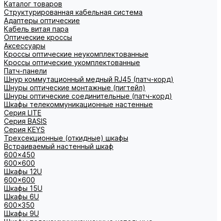
Каталог товаров
Структурированная кабельная система
Адаптеры оптические
Кабель витая пара
Оптические кроссы
Аксессуары
Кроссы оптические неукомплектованные
Кроссы оптические укомплектованные
Патч-панели
Шнур коммутационный медный RJ45 (патч-корд)
Шнуры оптические монтажные (пигтейл)
Шнуры оптические соединительные (патч-корд)
Шкафы телекоммуникационные настенные
Cерия LITE
Cерия BASIS
Cерия KEYS
Трехсекционные (откидные) шкафы
Встраиваемый настенный шкаф
600x450
600x600
Шкафы 12U
600x600
Шкафы 15U
Шкафы 6U
600x350
Шкафы 9U