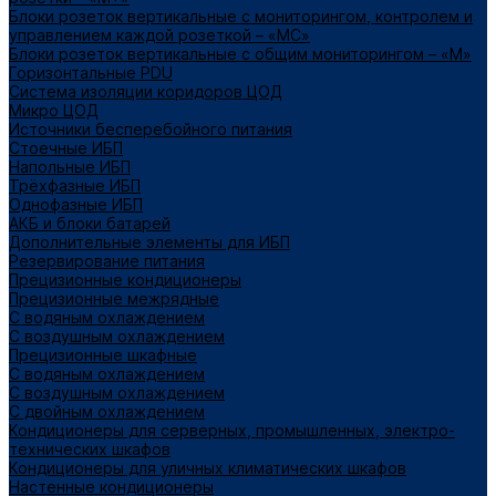
Блоки розеток вертикальные с мониторингом, контролем и
управлением каждой розеткой – «МС»
Блоки розеток вертикальные с общим мониторингом – «М»
Горизонтальные PDU
Система изоляции коридоров ЦОД
Микро ЦОД
Источники бесперебойного питания
Стоечные ИБП
Напольные ИБП
Трёхфазные ИБП
Однофазные ИБП
АКБ и блоки батарей
Дополнительные элементы для ИБП
Резервирование питания
Прецизионные кондиционеры
Прецизионные межрядные
С водяным охлаждением
С воздушным охлаждением
Прецизионные шкафные
С водяным охлаждением
С воздушным охлаждением
С двойным охлаждением
Кондиционеры для серверных, промышленных, электро-
технических шкафов
Кондиционеры для уличных климатических шкафов
Настенные кондиционеры