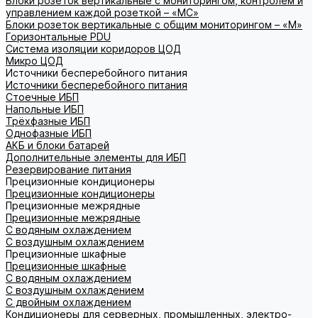
Блоки розеток вертикальные с мониторингом, контролем и
управлением каждой розеткой – «МС»
Блоки розеток вертикальные с общим мониторингом – «М»
Горизонтальные PDU
Система изоляции коридоров ЦОД
Микро ЦОД
Источники бесперебойного питания
Источники бесперебойного питания
Стоечные ИБП
Напольные ИБП
Трёхфазные ИБП
Однофазные ИБП
АКБ и блоки батарей
Дополнительные элементы для ИБП
Резервирование питания
Прецизионные кондиционеры
Прецизионные кондиционеры
Прецизионные межрядные
Прецизионные межрядные
С водяным охлаждением
С воздушным охлаждением
Прецизионные шкафные
Прецизионные шкафные
С водяным охлаждением
С воздушным охлаждением
С двойным охлаждением
Кондиционеры для серверных, промышленных, электро-