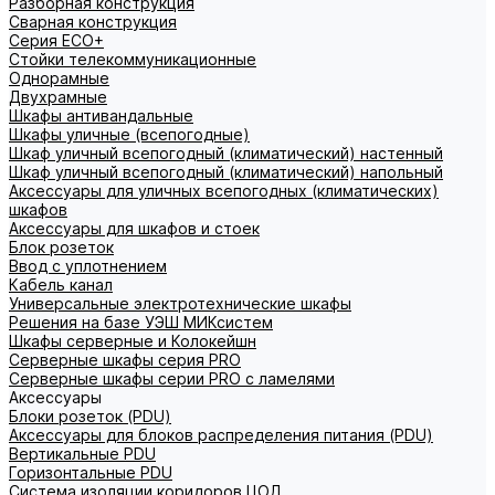
Разборная конструкция
Сварная конструкция
Серия ECO+
Стойки телекоммуникационные
Однорамные
Двухрамные
Шкафы антивандальные
Шкафы уличные (всепогодные)
Шкаф уличный всепогодный (климатический) настенный
Шкаф уличный всепогодный (климатический) напольный
Аксессуары для уличных всепогодных (климатических)
шкафов
Аксессуары для шкафов и стоек
Блок розеток
Ввод с уплотнением
Кабель канал
Универсальные электротехнические шкафы
Решения на базе УЭШ МИКсистем
Шкафы серверные и Колокейшн
Серверные шкафы серия PRO
Серверные шкафы серии PRO с ламелями
Аксессуары
Блоки розеток (PDU)
Аксессуары для блоков распределения питания (PDU)
Вертикальные PDU
Горизонтальные PDU
Система изоляции коридоров ЦОД