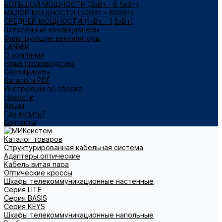
БОЛЬШОЙ МОЩНОСТИ (2кВт - 6,5кВт)
МАЛОЙ МОЩНОСТИ (500Вт – 800Вт)
СРЕДНЕЙ МОЩНОСТИ (1кВт - 1,5кВт)
Потолочные кондиционеры
Фильтрующие вентиляторы
LANMIR
О компании
Наше производство
Сертификаты
Каталоги PDF
Инструкции по сборке
Новости
Акции
Где купить?
Контакты
Каталог товаров
Структурированная кабельная система
Адаптеры оптические
Кабель витая пара
Оптические кроссы
Шкафы телекоммуникационные настенные
Cерия LITE
Cерия BASIS
Cерия KEYS
Шкафы телекоммуникационные напольные