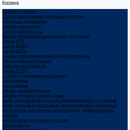
Корзина
Каталог товаров
Структурированная кабельная система
Адаптеры оптические
Кабель витая пара
Оптические кроссы
Шкафы телекоммуникационные настенные
Cерия LITE
Cерия BASIS
Cерия KEYS
Шкафы телекоммуникационные напольные
Разборная конструкция
Сварная конструкция
Серия ECO+
Стойки телекоммуникационные
Однорамные
Двухрамные
Шкафы антивандальные
Шкафы уличные (всепогодные)
Шкаф уличный всепогодный (климатический) настенный
Шкаф уличный всепогодный (климатический) напольный
Аксессуары для уличных всепогодных (климатических)
шкафов
Аксессуары для шкафов и стоек
Блок розеток
Ввод с уплотнением