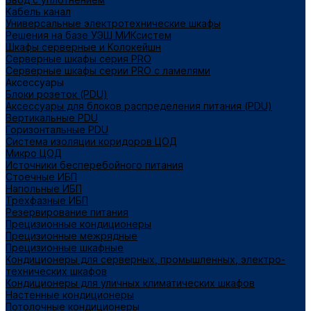
Кабель канал
Универсальные электротехнические шкафы
Решения на базе УЭШ МИКсистем
Шкафы серверные и Колокейшн
Серверные шкафы серия PRO
Серверные шкафы серии PRO с ламелями
Аксессуары
Блоки розеток (PDU)
Аксессуары для блоков распределения питания (PDU)
Вертикальные PDU
Горизонтальные PDU
Система изоляции коридоров ЦОД
Микро ЦОД
Источники бесперебойного питания
Стоечные ИБП
Напольные ИБП
Трёхфазные ИБП
Резервирование питания
Прецизионные кондиционеры
Прецизионные межрядные
Прецизионные шкафные
Кондиционеры для серверных, промышленных, электро-
технических шкафов
Кондиционеры для уличных климатических шкафов
Настенные кондиционеры
Потолочные кондиционеры