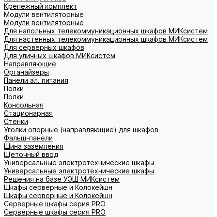
Крепежный комплект
Модули вентиляторные
Модули вентиляторные
Для напольных телекоммуникационных шкафов МИКсистем
Для настенных телекоммуникационных шкафов МИКсистем
Для серверных шкафов
Для уличных шкафов МИКсистем
Направляющие
Органайзеры
Панели эл. питания
Полки
Полки
Консольная
Стационарная
Стенки
Уголки опорные (направляющие) для шкафов
Фальш-панели
Шина заземления
Щеточный ввод
Универсальные электротехнические шкафы
Универсальные электротехнические шкафы
Решения на базе УЭШ МИКсистем
Шкафы серверные и Колокейшн
Шкафы серверные и Колокейшн
Серверные шкафы серия PRO
Серверные шкафы серия PRO