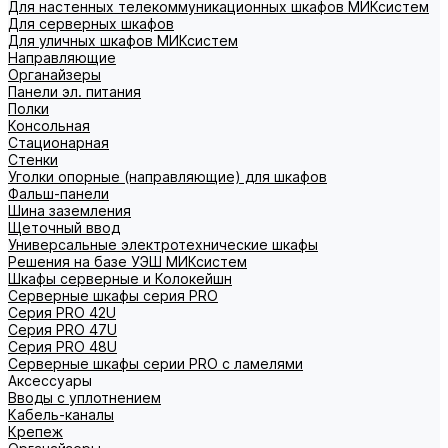
Для настенных телекоммуникационных шкафов МИКсистем
Для серверных шкафов
Для уличных шкафов МИКсистем
Направляющие
Органайзеры
Панели эл. питания
Полки
Консольная
Стационарная
Стенки
Уголки опорные (направляющие) для шкафов
Фальш-панели
Шина заземления
Щеточный ввод
Универсальные электротехнические шкафы
Решения на базе УЭШ МИКсистем
Шкафы серверные и Колокейшн
Серверные шкафы серия PRO
Серия PRO 42U
Серия PRO 47U
Серия PRO 48U
Серверные шкафы серии PRO с ламелями
Аксессуары
Вводы с уплотнением
Кабель-каналы
Крепеж