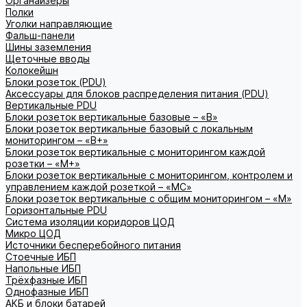
Органайзеры
Полки
Уголки направляющие
Фальш-панели
Шины заземления
Щеточные вводы
Колокейшн
Блоки розеток (PDU)
Аксессуары для блоков распределения питания (PDU)
Вертикальные PDU
Блоки розеток вертикальные базовые – «В»
Блоки розеток вертикальные базовый с локальным
мониторингом – «В+»
Блоки розеток вертикальные с мониторингом каждой
розетки – «М+»
Блоки розеток вертикальные с мониторингом, контролем и
управлением каждой розеткой – «МС»
Блоки розеток вертикальные с общим мониторингом – «М»
Горизонтальные PDU
Система изоляции коридоров ЦОД
Микро ЦОД
Источники бесперебойного питания
Стоечные ИБП
Напольные ИБП
Трёхфазные ИБП
Однофазные ИБП
АКБ и блоки батарей