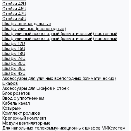
Стойки 42U
Стойки 45U
Стойки 47U
Стойки 54U
Шкафы антивандальные
Шкафы уличные (всепогодные)
Шкаф уличный всепогодный (климатический) настенный
Шкаф уличный всепогодный (климатический) напольный
Шкафы 12U
Шкафы 15U
Шкафы 18U
Шкафы 24U
Шкафы 30U
Шкафы 36U
Шкафы 42U
Аксессуары для уличных всепогодных (климатических)
шкафов
Аксессуары для шкафов и стоек
Блок розеток
Ввод с уплотнением
Кабель канал
Козырьки
Комплект роликов
Крепежный комплект
Модули вентиляторные
Для напольных телекоммуникационных шкафов МИКсистем