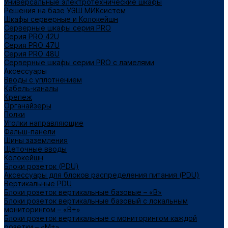
Универсальные электротехнические шкафы
Решения на базе УЭШ МИКсистем
Шкафы серверные и Колокейшн
Серверные шкафы серия PRO
Серия PRO 42U
Серия PRO 47U
Серия PRO 48U
Серверные шкафы серии PRO с ламелями
Аксессуары
Вводы с уплотнением
Кабель-каналы
Крепеж
Органайзеры
Полки
Уголки направляющие
Фальш-панели
Шины заземления
Щеточные вводы
Колокейшн
Блоки розеток (PDU)
Аксессуары для блоков распределения питания (PDU)
Вертикальные PDU
Блоки розеток вертикальные базовые – «В»
Блоки розеток вертикальные базовый с локальным
мониторингом – «В+»
Блоки розеток вертикальные с мониторингом каждой
розетки – «М+»