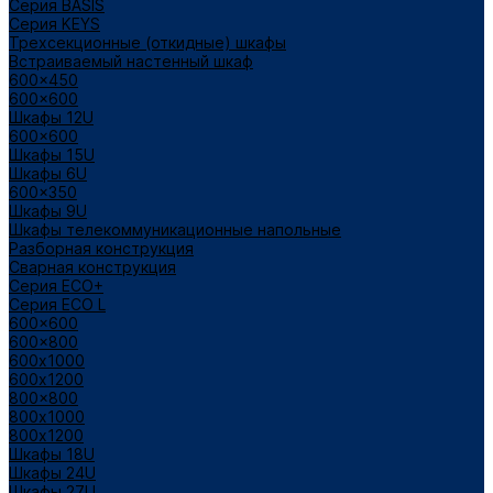
Cерия BASIS
Cерия KEYS
Трехсекционные (откидные) шкафы
Встраиваемый настенный шкаф
600x450
600x600
Шкафы 12U
600x600
Шкафы 15U
Шкафы 6U
600x350
Шкафы 9U
Шкафы телекоммуникационные напольные
Разборная конструкция
Сварная конструкция
Серия ECO+
Серия ECO L
600x600
600x800
600х1000
600х1200
800x800
800х1000
800х1200
Шкафы 18U
Шкафы 24U
Шкафы 27U