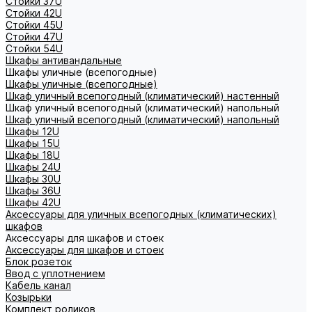
Стойки 37U
Стойки 42U
Стойки 45U
Стойки 47U
Стойки 54U
Шкафы антивандальные
Шкафы уличные (всепогодные)
Шкафы уличные (всепогодные)
Шкаф уличный всепогодный (климатический) настенный
Шкаф уличный всепогодный (климатический) напольный
Шкаф уличный всепогодный (климатический) напольный
Шкафы 12U
Шкафы 15U
Шкафы 18U
Шкафы 24U
Шкафы 30U
Шкафы 36U
Шкафы 42U
Аксессуары для уличных всепогодных (климатических)
шкафов
Аксессуары для шкафов и стоек
Аксессуары для шкафов и стоек
Блок розеток
Ввод с уплотнением
Кабель канал
Козырьки
Комплект роликов