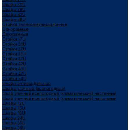
Шкафы 30U
Шкафы 36U
Шкафы 42U
Шкафы 48U
Стойки телекоммуникационные
Однорамные
Двухрамные
Стойки 17U
Стойки 24U
Стойки 27U
Стойки 33U
Стойки 37U
Стойки 42U
Стойки 45U
Стойки 47U
Стойки 54U
Шкафы антивандальные
Шкафы уличные (всепогодные)
Шкаф уличный всепогодный (климатический) настенный
Шкаф уличный всепогодный (климатический) напольный
Шкафы 12U
Шкафы 15U
Шкафы 18U
Шкафы 24U
Шкафы 30U
Шкафы 36U