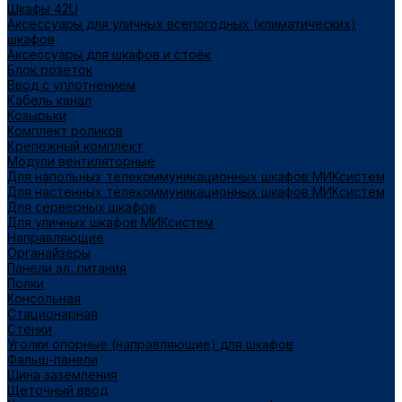
Шкафы 42U
Аксессуары для уличных всепогодных (климатических)
шкафов
Аксессуары для шкафов и стоек
Блок розеток
Ввод с уплотнением
Кабель канал
Козырьки
Комплект роликов
Крепежный комплект
Модули вентиляторные
Для напольных телекоммуникационных шкафов МИКсистем
Для настенных телекоммуникационных шкафов МИКсистем
Для серверных шкафов
Для уличных шкафов МИКсистем
Направляющие
Органайзеры
Панели эл. питания
Полки
Консольная
Стационарная
Стенки
Уголки опорные (направляющие) для шкафов
Фальш-панели
Шина заземления
Щеточный ввод