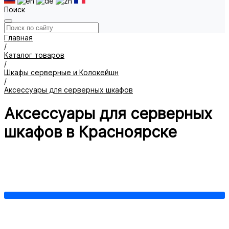
Поиск
Главная
/
Каталог товаров
/
Шкафы серверные и Колокейшн
/
Аксессуары для серверных шкафов
Аксессуары для серверных
шкафов в Красноярске
Вводы с уплотнением
Кабель-каналы
Крепеж
Органайзеры
Полки
Уголки направляющие
Фальш-панели
Шины
заземления
Щеточные вводы
Показать все