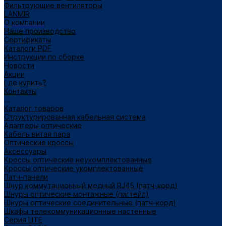
Фильтрующие вентиляторы
LANMIR
О компании
Наше производство
Сертификаты
Каталоги PDF
Инструкции по сборке
Новости
Акции
Где купить?
Контакты
...
Каталог товаров
Структурированная кабельная система
Адаптеры оптические
Кабель витая пара
Оптические кроссы
Аксессуары
Кроссы оптические неукомплектованные
Кроссы оптические укомплектованные
Патч-панели
Шнур коммутационный медный RJ45 (патч-корд)
Шнуры оптические монтажные (пигтейл)
Шнуры оптические соединительные (патч-корд)
Шкафы телекоммуникационные настенные
Cерия LITE