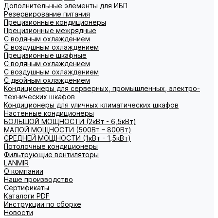
Дополнительные элементы для ИБП
Резервирование питания
Прецизионные кондиционеры
Прецизионные межрядные
С водяным охлаждением
С воздушным охлаждением
Прецизионные шкафные
С водяным охлаждением
С воздушным охлаждением
С двойным охлаждением
Кондиционеры для серверных, промышленных, электро-
технических шкафов
Кондиционеры для уличных климатических шкафов
Настенные кондиционеры
БОЛЬШОЙ МОЩНОСТИ (2кВт - 6,5кВт)
МАЛОЙ МОЩНОСТИ (500Вт – 800Вт)
СРЕДНЕЙ МОЩНОСТИ (1кВт - 1,5кВт)
Потолочные кондиционеры
Фильтрующие вентиляторы
LANMIR
О компании
Наше производство
Сертификаты
Каталоги PDF
Инструкции по сборке
Новости