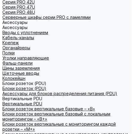
Серия PRO 42U
Серия PRO 47U
Серия PRO 48U
Серверные шкафы серии PRO с ламелями
Аксессуары
Аксессуары
Вводы с уплотнением
Кабель-каналы
Крепеж
Органайзеры
Полки
Уголки направляющие
Фальш-панели
Шины заземления
Щеточные вводы
Колокейшн
Блоки розеток (PDU)
Блоки розеток (PDU)
Аксессуары для блоков распределения питания (PDU)
Вертикальные PDU
Вертикальные PDU
Блоки розеток вертикальные базовые – «В»
Блоки розеток вертикальные базовый с локальным
мониторингом – «В+»
Блоки розеток вертикальные с мониторингом каждой
розетки – «М+»