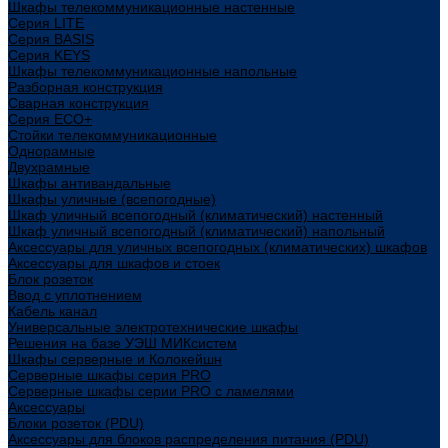
Шкафы телекоммуникационные настенные
Cерия LITE
Cерия BASIS
Cерия KEYS
Шкафы телекоммуникационные напольные
Разборная конструкция
Сварная конструкция
Серия ECO+
Стойки телекоммуникационные
Однорамные
Двухрамные
Шкафы антивандальные
Шкафы уличные (всепогодные)
Шкаф уличный всепогодный (климатический) настенный
Шкаф уличный всепогодный (климатический) напольный
Аксессуары для уличных всепогодных (климатических) шкафов
Аксессуары для шкафов и стоек
Блок розеток
Ввод с уплотнением
Кабель канал
Универсальные электротехнические шкафы
Решения на базе УЭШ МИКсистем
Шкафы серверные и Колокейшн
Серверные шкафы серия PRO
Серверные шкафы серии PRO с ламелями
Аксессуары
Блоки розеток (PDU)
Аксессуары для блоков распределения питания (PDU)