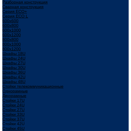
Разборная конструкция
Сварная конструкция
Серия ECO+
Серия ECO L
600x600
600x800
600х1000
600х1200
800x800
800х1000
800х1200
Шкафы 18U
Шкафы 24U
Шкафы 27U
Шкафы 30U
Шкафы 36U
Шкафы 42U
Шкафы 48U
Стойки телекоммуникационные
Однорамные
Двухрамные
Стойки 17U
Стойки 24U
Стойки 27U
Стойки 33U
Стойки 37U
Стойки 42U
Стойки 45U