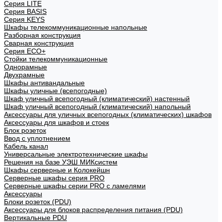
Cерия LITE
Cерия BASIS
Cерия KEYS
Шкафы телекоммуникационные напольные
Разборная конструкция
Сварная конструкция
Серия ECO+
Стойки телекоммуникационные
Однорамные
Двухрамные
Шкафы антивандальные
Шкафы уличные (всепогодные)
Шкаф уличный всепогодный (климатический) настенный
Шкаф уличный всепогодный (климатический) напольный
Аксессуары для уличных всепогодных (климатических) шкафов
Аксессуары для шкафов и стоек
Блок розеток
Ввод с уплотнением
Кабель канал
Универсальные электротехнические шкафы
Решения на базе УЭШ МИКсистем
Шкафы серверные и Колокейшн
Серверные шкафы серия PRO
Серверные шкафы серии PRO с ламелями
Аксессуары
Блоки розеток (PDU)
Аксессуары для блоков распределения питания (PDU)
Вертикальные PDU