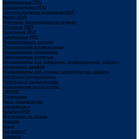
Вертикальные PDU
Горизонтальные PDU
Система изоляции коридоров ЦОД
Микро ЦОД
Источники бесперебойного питания
Стоечные ИБП
Напольные ИБП
Трёхфазные ИБП
Резервирование питания
Прецизионные кондиционеры
Прецизионные межрядные
Прецизионные шкафные
Кондиционеры для серверных, промышленных, электро-
технических шкафов
Кондиционеры для уличных климатических шкафов
Настенные кондиционеры
Потолочные кондиционеры
Фильтрующие вентиляторы
LANMIR
О компании
Наше производство
Сертификаты
Каталоги PDF
Инструкции по сборке
Новости
Акции
Где купить?
Контакты