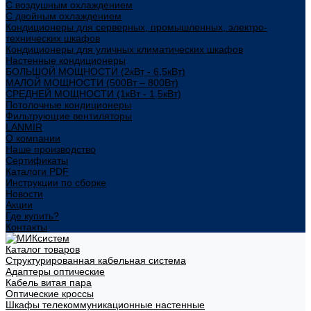
С воздушным охлаждением
С двойным охлаждением
Кондиционеры для серверных, промышленных, электро-
технических шкафов
Кондиционеры для уличных климатических шкафов
Настенные кондиционеры
БОЛЬШОЙ МОЩНОСТИ (2кВт - 6,5кВт)
МАЛОЙ МОЩНОСТИ (500Вт – 800Вт)
СРЕДНЕЙ МОЩНОСТИ (1кВт - 1,5кВт)
Потолочные кондиционеры
Фильтрующие вентиляторы
LANMIR
О компании
Наше производство
Сертификаты
Каталоги PDF
Инструкции по сборке
Новости
Акции
Где купить?
Контакты
Каталог товаров
Структурированная кабельная система
Адаптеры оптические
Кабель витая пара
Оптические кроссы
Шкафы телекоммуникационные настенные