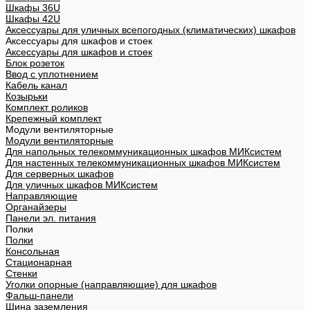
Шкафы 36U
Шкафы 42U
Аксессуары для уличных всепогодных (климатических) шкафов
Аксессуары для шкафов и стоек
Аксессуары для шкафов и стоек
Блок розеток
Ввод с уплотнением
Кабель канал
Козырьки
Комплект роликов
Крепежный комплект
Модули вентиляторные
Модули вентиляторные
Для напольных телекоммуникационных шкафов МИКсистем
Для настенных телекоммуникационных шкафов МИКсистем
Для серверных шкафов
Для уличных шкафов МИКсистем
Направляющие
Органайзеры
Панели эл. питания
Полки
Полки
Консольная
Стационарная
Стенки
Уголки опорные (направляющие) для шкафов
Фальш-панели
Шина заземления