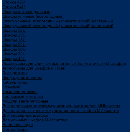
Стойки 47U
Стойки 54U
Шкафы антивандальные
Шкафы уличные (всепогодные)
Шкаф уличный всепогодный (климатический) настенный
Шкаф уличный всепогодный (климатический) напольный
Шкафы 12U
Шкафы 15U
Шкафы 18U
Шкафы 24U
Шкафы 30U
Шкафы 36U
Шкафы 42U
Аксессуары для уличных всепогодных (климатических) шкафов
Аксессуары для шкафов и стоек
Блок розеток
Ввод с уплотнением
Кабель канал
Козырьки
Комплект роликов
Крепежный комплект
Модули вентиляторные
Для напольных телекоммуникационных шкафов МИКсистем
Для настенных телекоммуникационных шкафов МИКсистем
Для серверных шкафов
Для уличных шкафов МИКсистем
Направляющие
Органайзеры