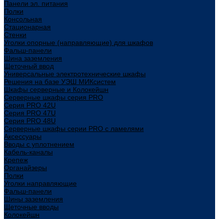
Панели эл. питания
Полки
Консольная
Стационарная
Стенки
Уголки опорные (направляющие) для шкафов
Фальш-панели
Шина заземления
Щеточный ввод
Универсальные электротехнические шкафы
Решения на базе УЭШ МИКсистем
Шкафы серверные и Колокейшн
Серверные шкафы серия PRO
Серия PRO 42U
Серия PRO 47U
Серия PRO 48U
Серверные шкафы серии PRO с ламелями
Аксессуары
Вводы с уплотнением
Кабель-каналы
Крепеж
Органайзеры
Полки
Уголки направляющие
Фальш-панели
Шины заземления
Щеточные вводы
Колокейшн