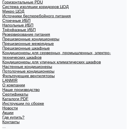
Горизонтальные PDU
Система изоляции коридоров ЦОД
Микро ЦОД
Источники бесперебойного питания
Стоечные ИБП
Напольные ИБП
Трёхфазные ИБП
Резервирование питания
Прецизионные кондиционеры
Прецизионные межрядные
Прецизионные шкафные
Кондиционеры для серверных, промышленных, электро-
технических шкафов
Кондиционеры для уличных климатических шкафов
Настенные кондиционеры
Потолочные кондиционеры
Фильтрующие вентиляторы
LANMIR
О компании
Наше производство
Сертификаты
Каталоги PDF
Инструкции по сборке
Новости
Акции
Где купить?
Контакты
...