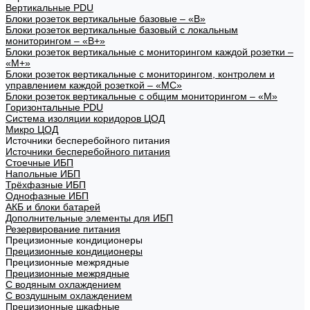
Вертикальные PDU
Блоки розеток вертикальные базовые – «В»
Блоки розеток вертикальные базовый с локальным
мониторингом – «В+»
Блоки розеток вертикальные с мониторингом каждой розетки –
«М+»
Блоки розеток вертикальные с мониторингом, контролем и
управлением каждой розеткой – «МС»
Блоки розеток вертикальные с общим мониторингом – «М»
Горизонтальные PDU
Система изоляции коридоров ЦОД
Микро ЦОД
Источники бесперебойного питания
Источники бесперебойного питания
Стоечные ИБП
Напольные ИБП
Трёхфазные ИБП
Однофазные ИБП
АКБ и блоки батарей
Дополнительные элементы для ИБП
Резервирование питания
Прецизионные кондиционеры
Прецизионные кондиционеры
Прецизионные межрядные
Прецизионные межрядные
С водяным охлаждением
С воздушным охлаждением
Прецизионные шкафные