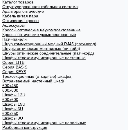
Каталог товаров
Структурированная кабельная система
Адаптеры оптические
Кабель витая пара
Оптические кроссы
Аксессуары
Кроссы оптические неукомплектованные
Кроссы оптические укомплектованные
Патч-панели
Шнур коммутационный медный RJ45 (патч-корд)
Шнуры оптические монтажные (пигтейл)
Шнуры оптические соединительные (патч-корд)
Шкафы телекоммуникационные настенные
Cерия LITE
Cерия BASIS
Cерия KEYS
Трехсекционные (откидные) шкафы
Встраиваемый настенный шкаф
600x450
600x600
Шкафы 12U
600x600
Шкафы 15U
Шкафы 6U
600x350
Шкафы 9U
Шкафы телекоммуникационные напольные
Разборная конструкция