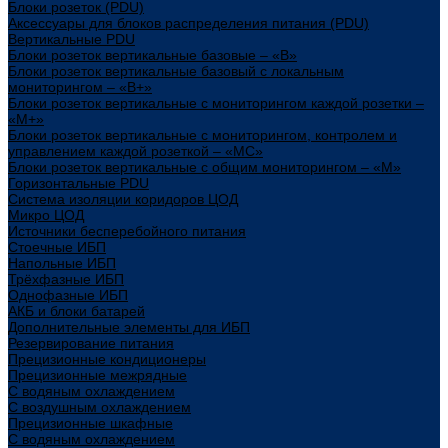
Блоки розеток (PDU)
Аксессуары для блоков распределения питания (PDU)
Вертикальные PDU
Блоки розеток вертикальные базовые – «В»
Блоки розеток вертикальные базовый с локальным
мониторингом – «В+»
Блоки розеток вертикальные с мониторингом каждой розетки –
«М+»
Блоки розеток вертикальные с мониторингом, контролем и
управлением каждой розеткой – «МС»
Блоки розеток вертикальные с общим мониторингом – «М»
Горизонтальные PDU
Система изоляции коридоров ЦОД
Микро ЦОД
Источники бесперебойного питания
Стоечные ИБП
Напольные ИБП
Трёхфазные ИБП
Однофазные ИБП
АКБ и блоки батарей
Дополнительные элементы для ИБП
Резервирование питания
Прецизионные кондиционеры
Прецизионные межрядные
С водяным охлаждением
С воздушным охлаждением
Прецизионные шкафные
С водяным охлаждением