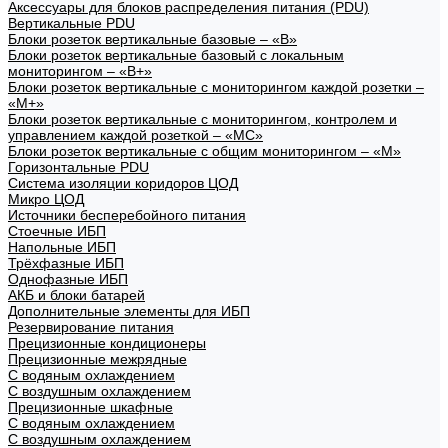
Аксессуары для блоков распределения питания (PDU)
Вертикальные PDU
Блоки розеток вертикальные базовые – «В»
Блоки розеток вертикальные базовый с локальным
мониторингом – «В+»
Блоки розеток вертикальные с мониторингом каждой розетки –
«М+»
Блоки розеток вертикальные с мониторингом, контролем и
управлением каждой розеткой – «МС»
Блоки розеток вертикальные с общим мониторингом – «М»
Горизонтальные PDU
Система изоляции коридоров ЦОД
Микро ЦОД
Источники бесперебойного питания
Стоечные ИБП
Напольные ИБП
Трёхфазные ИБП
Однофазные ИБП
АКБ и блоки батарей
Дополнительные элементы для ИБП
Резервирование питания
Прецизионные кондиционеры
Прецизионные межрядные
С водяным охлаждением
С воздушным охлаждением
Прецизионные шкафные
С водяным охлаждением
С воздушным охлаждением