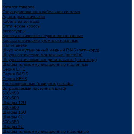
...
Каталог товаров
Структурированная кабельная система
Адаптеры оптические
Кабель витая пара
Оптические кроссы
Аксессуары
Кроссы оптические неукомплектованные
Кроссы оптические укомплектованные
Патч-панели
Шнур коммутационный медный RJ45 (патч-корд)
Шнуры оптические монтажные (пигтейл)
Шнуры оптические соединительные (патч-корд)
Шкафы телекоммуникационные настенные
Cерия LITE
Cерия BASIS
Cерия KEYS
Трехсекционные (откидные) шкафы
Встраиваемый настенный шкаф
600x450
600x600
Шкафы 12U
600x600
Шкафы 15U
Шкафы 6U
600x350
Шкафы 9U
Шкафы телекоммуникационные напольные