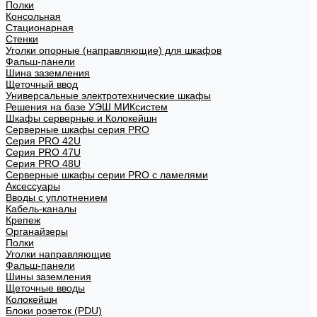
Полки
Консольная
Стационарная
Стенки
Уголки опорные (направляющие) для шкафов
Фальш-панели
Шина заземления
Щеточный ввод
Универсальные электротехнические шкафы
Решения на базе УЭШ МИКсистем
Шкафы серверные и Колокейшн
Серверные шкафы серия PRO
Серия PRO 42U
Серия PRO 47U
Серия PRO 48U
Серверные шкафы серии PRO с ламелями
Аксессуары
Вводы с уплотнением
Кабель-каналы
Крепеж
Органайзеры
Полки
Уголки направляющие
Фальш-панели
Шины заземления
Щеточные вводы
Колокейшн
Блоки розеток (PDU)