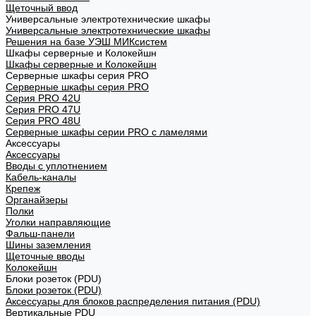
Щеточный ввод
Универсальные электротехнические шкафы
Универсальные электротехнические шкафы
Решения на базе УЭШ МИКсистем
Шкафы серверные и Колокейшн
Шкафы серверные и Колокейшн
Серверные шкафы серия PRO
Серверные шкафы серия PRO
Серия PRO 42U
Серия PRO 47U
Серия PRO 48U
Серверные шкафы серии PRO с ламелями
Аксессуары
Аксессуары
Вводы с уплотнением
Кабель-каналы
Крепеж
Органайзеры
Полки
Уголки направляющие
Фальш-панели
Шины заземления
Щеточные вводы
Колокейшн
Блоки розеток (PDU)
Блоки розеток (PDU)
Аксессуары для блоков распределения питания (PDU)
Вертикальные PDU