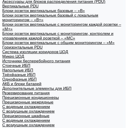
Аксессуары для блоков распределения питания (PDU)
Вертикальные PDU
Блоки розеток вертикальные базовые – «В»
Блоки розеток вертикальные базовый с локальным
мониторингом – «В+»
Блоки розеток вертикальные с мониторингом каждой розетки –
«М+»
Блоки розеток вертикальные с мониторингом, контролем и
управлением каждой розеткой – «МС»
Блоки розеток вертикальные с общим мониторингом – «М»
Горизонтальные PDU
Система изоляции коридоров ЦОД
Микро ЦОД
Источники бесперебойного питания
Стоечные ИБП
Напольные ИБП
Трёхфазные ИБП
Однофазные ИБП
АКБ и блоки батарей
Дополнительные элементы для ИБП
Резервирование питания
Прецизионные кондиционеры
Прецизионные межрядные
С водяным охлаждением
С воздушным охлаждением
Прецизионные шкафные
С водяным охлаждением
С воздушным охлаждением