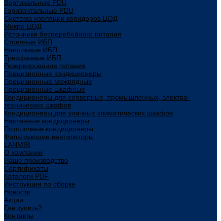
Вертикальные PDU
Горизонтальные PDU
Система изоляции коридоров ЦОД
Микро ЦОД
Источники бесперебойного питания
Стоечные ИБП
Напольные ИБП
Трёхфазные ИБП
Резервирование питания
Прецизионные кондиционеры
Прецизионные межрядные
Прецизионные шкафные
Кондиционеры для серверных, промышленных, электро-
технических шкафов
Кондиционеры для уличных климатических шкафов
Настенные кондиционеры
Потолочные кондиционеры
Фильтрующие вентиляторы
LANMIR
О компании
Наше производство
Сертификаты
Каталоги PDF
Инструкции по сборке
Новости
Акции
Где купить?
Контакты