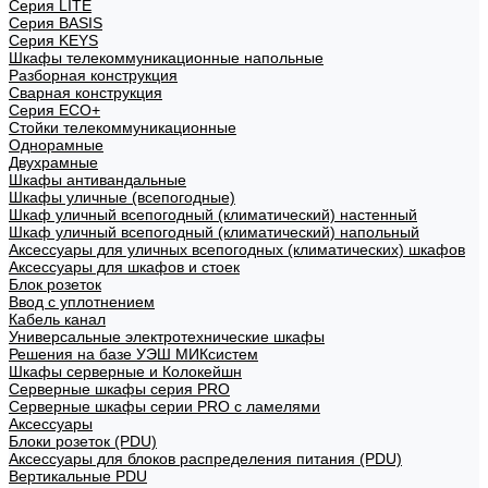
Cерия LITE
Cерия BASIS
Cерия KEYS
Шкафы телекоммуникационные напольные
Разборная конструкция
Сварная конструкция
Серия ECO+
Стойки телекоммуникационные
Однорамные
Двухрамные
Шкафы антивандальные
Шкафы уличные (всепогодные)
Шкаф уличный всепогодный (климатический) настенный
Шкаф уличный всепогодный (климатический) напольный
Аксессуары для уличных всепогодных (климатических) шкафов
Аксессуары для шкафов и стоек
Блок розеток
Ввод с уплотнением
Кабель канал
Универсальные электротехнические шкафы
Решения на базе УЭШ МИКсистем
Шкафы серверные и Колокейшн
Серверные шкафы серия PRO
Серверные шкафы серии PRO с ламелями
Аксессуары
Блоки розеток (PDU)
Аксессуары для блоков распределения питания (PDU)
Вертикальные PDU