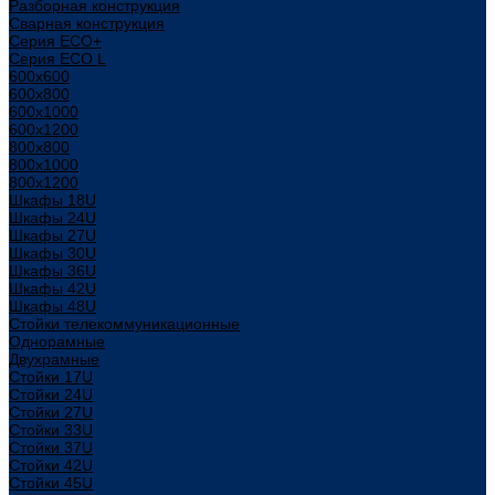
Разборная конструкция
Сварная конструкция
Серия ECO+
Серия ECO L
600x600
600x800
600х1000
600х1200
800x800
800х1000
800х1200
Шкафы 18U
Шкафы 24U
Шкафы 27U
Шкафы 30U
Шкафы 36U
Шкафы 42U
Шкафы 48U
Стойки телекоммуникационные
Однорамные
Двухрамные
Стойки 17U
Стойки 24U
Стойки 27U
Стойки 33U
Стойки 37U
Стойки 42U
Стойки 45U