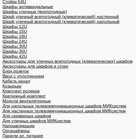
Стойки 54U
Шкафы антивандальные
Шкафы уличные (всепогодные)
Шкаф уличный всепогодный (климатический) настенный
Шкаф уличный всепогодный (климатический) напольный
Шкафы 12U
Шкафы 15U
Шкафы 18U
Шкафы 24U
Шкафы 30U
Шкафы 36U
Шкафы 42U
Аксессуары для уличных всепогодных (климатических) шкафов
Аксессуары для шкафов и стоек
Блок розеток
Ввод с уплотнением
Кабель канал
Козырьки
Комплект роликов
Крепежный комплект
Модули вентиляторные
Для напольных телекоммуникационных шкафов МИКсистем
Для настенных телекоммуникационных шкафов МИКсистем
Для серверных шкафов
Для уличных шкафов МИКсистем
Направляющие
Органайзеры
Панели эл. питания