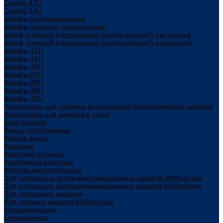
Стойки 47U
Стойки 54U
Шкафы антивандальные
Шкафы уличные (всепогодные)
Шкаф уличный всепогодный (климатический) настенный
Шкаф уличный всепогодный (климатический) напольный
Шкафы 12U
Шкафы 15U
Шкафы 18U
Шкафы 24U
Шкафы 30U
Шкафы 36U
Шкафы 42U
Аксессуары для уличных всепогодных (климатических) шкафов
Аксессуары для шкафов и стоек
Блок розеток
Ввод с уплотнением
Кабель канал
Козырьки
Комплект роликов
Крепежный комплект
Модули вентиляторные
Для напольных телекоммуникационных шкафов МИКсистем
Для настенных телекоммуникационных шкафов МИКсистем
Для серверных шкафов
Для уличных шкафов МИКсистем
Направляющие
Органайзеры