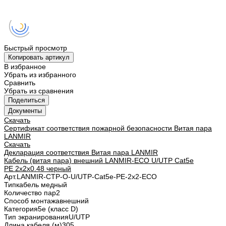
Быстрый просмотр
Копировать артикул
В избранное
Убрать из избранного
Сравнить
Убрать из сравнения
Поделиться
Документы
Скачать
Сертификат соответствия пожарной безопасности Витая пара
LANMIR
Скачать
Декларация соответствия Витая пара LANMIR
Кабель (витая пара) внешний LANMIR-ECO U/UTP Cat5e
PE 2х2х0.48 черный
Арт.
LANMIR-CTP-O-U/UTP-Cat5e-PE-2x2-ECO
Тип
кабель медный
Количество пар
2
Способ монтажа
внешний
Категория
5e (класс D)
Тип экранирования
U/UTP
Длина кабеля (м)
305