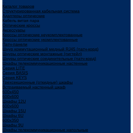
...
Каталог товаров
Структурированная кабельная система
Адаптеры оптические
Кабель витая пара
Оптические кроссы
Аксессуары
Кроссы оптические неукомплектованные
Кроссы оптические укомплектованные
Патч-панели
Шнур коммутационный медный RJ45 (патч-корд)
Шнуры оптические монтажные (пигтейл)
Шнуры оптические соединительные (патч-корд)
Шкафы телекоммуникационные настенные
Cерия LITE
Cерия BASIS
Cерия KEYS
Трехсекционные (откидные) шкафы
Встраиваемый настенный шкаф
600x450
600x600
Шкафы 12U
600x600
Шкафы 15U
Шкафы 6U
600x350
Шкафы 9U
Шкафы телекоммуникационные напольные