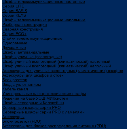
Шкафы телекоммуникационные настенные
Cерия LITE
Cерия BASIS
Cерия KEYS
Шкафы телекоммуникационные напольные
Разборная конструкция
Сварная конструкция
Серия ECO+
Стойки телекоммуникационные
Однорамные
Двухрамные
Шкафы антивандальные
Шкафы уличные (всепогодные)
Шкаф уличный всепогодный (климатический) настенный
Шкаф уличный всепогодный (климатический) напольный
Аксессуары для уличных всепогодных (климатических) шкафов
Аксессуары для шкафов и стоек
Блок розеток
Ввод с уплотнением
Кабель канал
Универсальные электротехнические шкафы
Решения на базе УЭШ МИКсистем
Шкафы серверные и Колокейшн
Серверные шкафы серия PRO
Серверные шкафы серии PRO с ламелями
Аксессуары
Блоки розеток (PDU)
Аксессуары для блоков распределения питания (PDU)