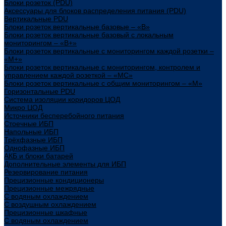
Блоки розеток (PDU)
Аксессуары для блоков распределения питания (PDU)
Вертикальные PDU
Блоки розеток вертикальные базовые – «В»
Блоки розеток вертикальные базовый с локальным
мониторингом – «В+»
Блоки розеток вертикальные с мониторингом каждой розетки –
«М+»
Блоки розеток вертикальные с мониторингом, контролем и
управлением каждой розеткой – «МС»
Блоки розеток вертикальные с общим мониторингом – «М»
Горизонтальные PDU
Система изоляции коридоров ЦОД
Микро ЦОД
Источники бесперебойного питания
Стоечные ИБП
Напольные ИБП
Трёхфазные ИБП
Однофазные ИБП
АКБ и блоки батарей
Дополнительные элементы для ИБП
Резервирование питания
Прецизионные кондиционеры
Прецизионные межрядные
С водяным охлаждением
С воздушным охлаждением
Прецизионные шкафные
С водяным охлаждением