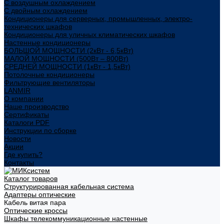
С воздушным охлаждением
С двойным охлаждением
Кондиционеры для серверных, промышленных, электро-
технических шкафов
Кондиционеры для уличных климатических шкафов
Настенные кондиционеры
БОЛЬШОЙ МОЩНОСТИ (2кВт - 6,5кВт)
МАЛОЙ МОЩНОСТИ (500Вт – 800Вт)
СРЕДНЕЙ МОЩНОСТИ (1кВт - 1,5кВт)
Потолочные кондиционеры
Фильтрующие вентиляторы
LANMIR
О компании
Наше производство
Сертификаты
Каталоги PDF
Инструкции по сборке
Новости
Акции
Где купить?
Контакты
Каталог товаров
Структурированная кабельная система
Адаптеры оптические
Кабель витая пара
Оптические кроссы
Шкафы телекоммуникационные настенные