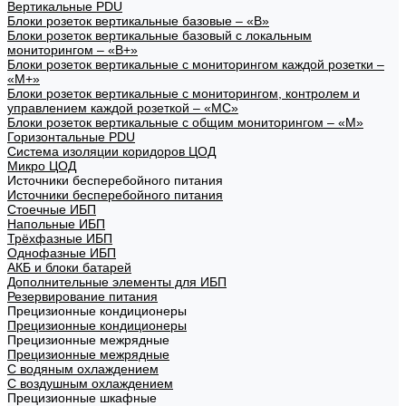
Вертикальные PDU
Блоки розеток вертикальные базовые – «В»
Блоки розеток вертикальные базовый с локальным
мониторингом – «В+»
Блоки розеток вертикальные с мониторингом каждой розетки –
«М+»
Блоки розеток вертикальные с мониторингом, контролем и
управлением каждой розеткой – «МС»
Блоки розеток вертикальные с общим мониторингом – «М»
Горизонтальные PDU
Система изоляции коридоров ЦОД
Микро ЦОД
Источники бесперебойного питания
Источники бесперебойного питания
Стоечные ИБП
Напольные ИБП
Трёхфазные ИБП
Однофазные ИБП
АКБ и блоки батарей
Дополнительные элементы для ИБП
Резервирование питания
Прецизионные кондиционеры
Прецизионные кондиционеры
Прецизионные межрядные
Прецизионные межрядные
С водяным охлаждением
С воздушным охлаждением
Прецизионные шкафные