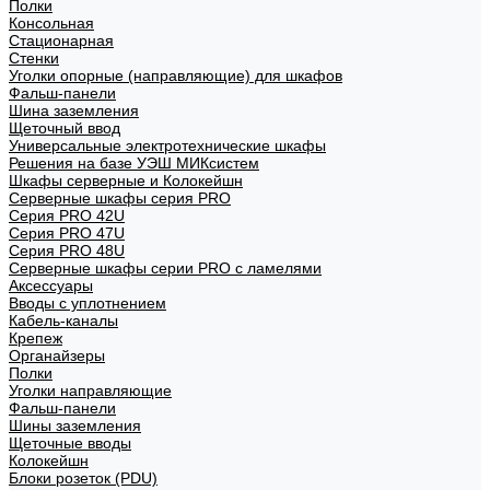
Полки
Консольная
Стационарная
Стенки
Уголки опорные (направляющие) для шкафов
Фальш-панели
Шина заземления
Щеточный ввод
Универсальные электротехнические шкафы
Решения на базе УЭШ МИКсистем
Шкафы серверные и Колокейшн
Серверные шкафы серия PRO
Серия PRO 42U
Серия PRO 47U
Серия PRO 48U
Серверные шкафы серии PRO с ламелями
Аксессуары
Вводы с уплотнением
Кабель-каналы
Крепеж
Органайзеры
Полки
Уголки направляющие
Фальш-панели
Шины заземления
Щеточные вводы
Колокейшн
Блоки розеток (PDU)