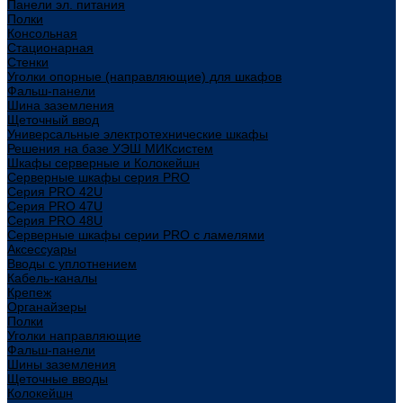
Панели эл. питания
Полки
Консольная
Стационарная
Стенки
Уголки опорные (направляющие) для шкафов
Фальш-панели
Шина заземления
Щеточный ввод
Универсальные электротехнические шкафы
Решения на базе УЭШ МИКсистем
Шкафы серверные и Колокейшн
Серверные шкафы серия PRO
Серия PRO 42U
Серия PRO 47U
Серия PRO 48U
Серверные шкафы серии PRO с ламелями
Аксессуары
Вводы с уплотнением
Кабель-каналы
Крепеж
Органайзеры
Полки
Уголки направляющие
Фальш-панели
Шины заземления
Щеточные вводы
Колокейшн