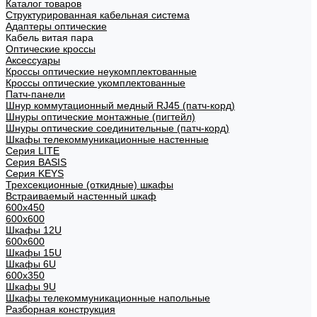
Каталог товаров
Структурированная кабельная система
Адаптеры оптические
Кабель витая пара
Оптические кроссы
Аксессуары
Кроссы оптические неукомплектованные
Кроссы оптические укомплектованные
Патч-панели
Шнур коммутационный медный RJ45 (патч-корд)
Шнуры оптические монтажные (пигтейл)
Шнуры оптические соединительные (патч-корд)
Шкафы телекоммуникационные настенные
Cерия LITE
Cерия BASIS
Cерия KEYS
Трехсекционные (откидные) шкафы
Встраиваемый настенный шкаф
600x450
600x600
Шкафы 12U
600x600
Шкафы 15U
Шкафы 6U
600x350
Шкафы 9U
Шкафы телекоммуникационные напольные
Разборная конструкция