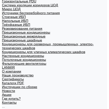
Горизонтальные PDU
Система изоляции коридоров ЦОД
Микро ЦОД
Источники бесперебойного питания
Стоечные ИБП
Напольные ИБП
Трёхфазные ИБП
Резервирование питания
Прецизионные кондиционеры
Прецизионные межрядные
Прецизионные шкафные
Кондиционеры для серверных, промышленных, электро-
технических шкафов
Кондиционеры для уличных климатических шкафов
Настенные кондиционеры
Потолочные кондиционеры
Фильтрующие вентиляторы
LANMIR
О компании
Наше производство
Сертификаты
Каталоги PDF
Инструкции по сборке
Новости
Акции
Где купить?
Контакты
...