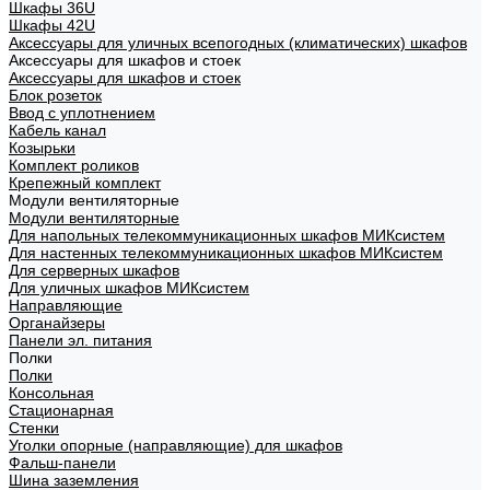
Шкафы 36U
Шкафы 42U
Аксессуары для уличных всепогодных (климатических) шкафов
Аксессуары для шкафов и стоек
Аксессуары для шкафов и стоек
Блок розеток
Ввод с уплотнением
Кабель канал
Козырьки
Комплект роликов
Крепежный комплект
Модули вентиляторные
Модули вентиляторные
Для напольных телекоммуникационных шкафов МИКсистем
Для настенных телекоммуникационных шкафов МИКсистем
Для серверных шкафов
Для уличных шкафов МИКсистем
Направляющие
Органайзеры
Панели эл. питания
Полки
Полки
Консольная
Стационарная
Стенки
Уголки опорные (направляющие) для шкафов
Фальш-панели
Шина заземления