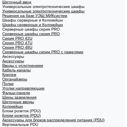
Щеточный ввод
Универсальные электротехнические шкафы
Универсальные электротехнические шкафы
Решения на базе УЭШ МИКсистем
Шкафы серверные и Колокейшн
Шкафы серверные и Колокейшн
Серверные шкафы серия PRO
Серверные шкафы серия PRO
Серия PRO 42U
Серия PRO 47U
Серия PRO 48U
Серверные шкафы серии PRO с ламелями
Аксессуары
Аксессуары
Вводы с уплотнением
Кабель-каналы
Крепеж
Органайзеры
Полки
Уголки направляющие
Фальш-панели
Шины заземления
Щеточные вводы
Колокейшн
Блоки розеток (PDU)
Блоки розеток (PDU)
Аксессуары для блоков распределения питания (PDU)
Вертикальные PDU