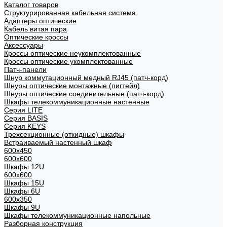
Каталог товаров
Структурированная кабельная система
Адаптеры оптические
Кабель витая пара
Оптические кроссы
Аксессуары
Кроссы оптические неукомплектованные
Кроссы оптические укомплектованные
Патч-панели
Шнур коммутационный медный RJ45 (патч-корд)
Шнуры оптические монтажные (пигтейл)
Шнуры оптические соединительные (патч-корд)
Шкафы телекоммуникационные настенные
Cерия LITE
Cерия BASIS
Cерия KEYS
Трехсекционные (откидные) шкафы
Встраиваемый настенный шкаф
600x450
600x600
Шкафы 12U
600x600
Шкафы 15U
Шкафы 6U
600x350
Шкафы 9U
Шкафы телекоммуникационные напольные
Разборная конструкция