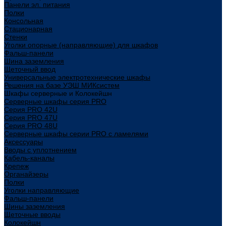
Панели эл. питания
Полки
Консольная
Стационарная
Стенки
Уголки опорные (направляющие) для шкафов
Фальш-панели
Шина заземления
Щеточный ввод
Универсальные электротехнические шкафы
Решения на базе УЭШ МИКсистем
Шкафы серверные и Колокейшн
Серверные шкафы серия PRO
Серия PRO 42U
Серия PRO 47U
Серия PRO 48U
Серверные шкафы серии PRO с ламелями
Аксессуары
Вводы с уплотнением
Кабель-каналы
Крепеж
Органайзеры
Полки
Уголки направляющие
Фальш-панели
Шины заземления
Щеточные вводы
Колокейшн