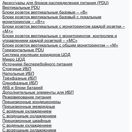
Аксессуары для блоков распределения питания (PDU)
Вертикальные PDU
Блоки розеток вертикальные базовые – «В»
Блоки розеток вертикальные базовый с локальным
мониторингом – «В+»
Блоки розеток вертикальные с мониторингом каждой розетки –
«М+»
Блоки розеток вертикальные с мониторингом, контролем и
управлением каждой розеткой – «МС»
Блоки розеток вертикальные с общим мониторингом – «М»
Горизонтальные PDU
Система изоляции коридоров ЦОД
Микро ЦОД
Источники бесперебойного питания
Стоечные ИБП
Напольные ИБП
Трёхфазные ИБП
Однофазные ИБП
АКБ и блоки батарей
Дополнительные элементы для ИБП
Резервирование питания
Прецизионные кондиционеры
Прецизионные межрядные
С водяным охлаждением
С воздушным охлаждением
Прецизионные шкафные
С водяным охлаждением
С воздушным охлаждением