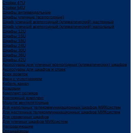
Стойки 47U
Стойки 54U
Шкафы антивандальные
Шкафы уличные (всепогодные)
Шкаф уличный всепогодный (климатический) настенный
Шкаф уличный всепогодный (климатический) напольный
Шкафы 12U
Шкафы 15U
Шкафы 18U
Шкафы 24U
Шкафы 30U
Шкафы 36U
Шкафы 42U
Аксессуары для уличных всепогодных (климатических) шкафов
Аксессуары для шкафов и стоек
Блок розеток
Ввод с уплотнением
Кабель канал
Козырьки
Комплект роликов
Крепежный комплект
Модули вентиляторные
Для напольных телекоммуникационных шкафов МИКсистем
Для настенных телекоммуникационных шкафов МИКсистем
Для серверных шкафов
Для уличных шкафов МИКсистем
Направляющие
Органайзеры