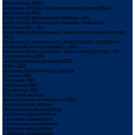
Блоки розеток (PDU)
Аксессуары для блоков распределения питания (PDU)
Вертикальные PDU
Блоки розеток вертикальные базовые – «В»
Блоки розеток вертикальные базовый с локальным
мониторингом – «В+»
Блоки розеток вертикальные с мониторингом каждой розетки –
«М+»
Блоки розеток вертикальные с мониторингом, контролем и
управлением каждой розеткой – «МС»
Блоки розеток вертикальные с общим мониторингом – «М»
Горизонтальные PDU
Система изоляции коридоров ЦОД
Микро ЦОД
Источники бесперебойного питания
Стоечные ИБП
Напольные ИБП
Трёхфазные ИБП
Однофазные ИБП
АКБ и блоки батарей
Дополнительные элементы для ИБП
Резервирование питания
Прецизионные кондиционеры
Прецизионные межрядные
С водяным охлаждением
С воздушным охлаждением
Прецизионные шкафные
С водяным охлаждением