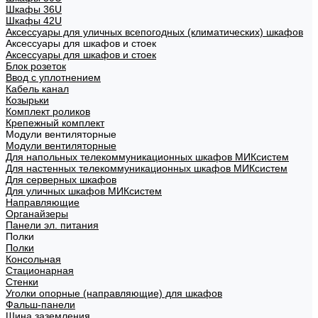
Шкафы 36U
Шкафы 42U
Аксессуары для уличных всепогодных (климатических) шкафов
Аксессуары для шкафов и стоек
Аксессуары для шкафов и стоек
Блок розеток
Ввод с уплотнением
Кабель канал
Козырьки
Комплект роликов
Крепежный комплект
Модули вентиляторные
Модули вентиляторные
Для напольных телекоммуникационных шкафов МИКсистем
Для настенных телекоммуникационных шкафов МИКсистем
Для серверных шкафов
Для уличных шкафов МИКсистем
Направляющие
Органайзеры
Панели эл. питания
Полки
Полки
Консольная
Стационарная
Стенки
Уголки опорные (направляющие) для шкафов
Фальш-панели
Шина заземления