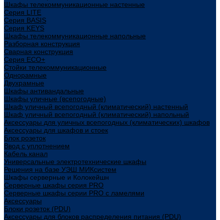
Шкафы телекоммуникационные настенные
Cерия LITE
Cерия BASIS
Cерия KEYS
Шкафы телекоммуникационные напольные
Разборная конструкция
Сварная конструкция
Серия ECO+
Стойки телекоммуникационные
Однорамные
Двухрамные
Шкафы антивандальные
Шкафы уличные (всепогодные)
Шкаф уличный всепогодный (климатический) настенный
Шкаф уличный всепогодный (климатический) напольный
Аксессуары для уличных всепогодных (климатических) шкафов
Аксессуары для шкафов и стоек
Блок розеток
Ввод с уплотнением
Кабель канал
Универсальные электротехнические шкафы
Решения на базе УЭШ МИКсистем
Шкафы серверные и Колокейшн
Серверные шкафы серия PRO
Серверные шкафы серии PRO с ламелями
Аксессуары
Блоки розеток (PDU)
Аксессуары для блоков распределения питания (PDU)