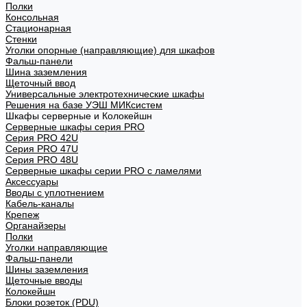
Полки
Консольная
Стационарная
Стенки
Уголки опорные (направляющие) для шкафов
Фальш-панели
Шина заземления
Щеточный ввод
Универсальные электротехнические шкафы
Решения на базе УЭШ МИКсистем
Шкафы серверные и Колокейшн
Серверные шкафы серия PRO
Серия PRO 42U
Серия PRO 47U
Серия PRO 48U
Серверные шкафы серии PRO с ламелями
Аксессуары
Вводы с уплотнением
Кабель-каналы
Крепеж
Органайзеры
Полки
Уголки направляющие
Фальш-панели
Шины заземления
Щеточные вводы
Колокейшн
Блоки розеток (PDU)