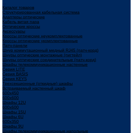
...
Каталог товаров
Структурированная кабельная система
Адаптеры оптические
Кабель витая пара
Оптические кроссы
Аксессуары
Кроссы оптические неукомплектованные
Кроссы оптические укомплектованные
Патч-панели
Шнур коммутационный медный RJ45 (патч-корд)
Шнуры оптические монтажные (пигтейл)
Шнуры оптические соединительные (патч-корд)
Шкафы телекоммуникационные настенные
Cерия LITE
Cерия BASIS
Cерия KEYS
Трехсекционные (откидные) шкафы
Встраиваемый настенный шкаф
600x450
600x600
Шкафы 12U
600x600
Шкафы 15U
Шкафы 6U
600x350
Шкафы 9U
Шкафы телекоммуникационные напольные