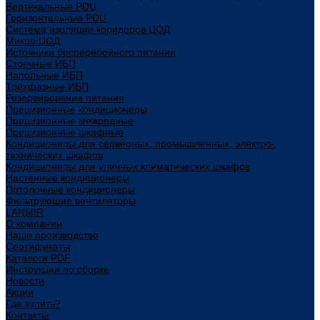
Вертикальные PDU
Горизонтальные PDU
Система изоляции коридоров ЦОД
Микро ЦОД
Источники бесперебойного питания
Стоечные ИБП
Напольные ИБП
Трёхфазные ИБП
Резервирование питания
Прецизионные кондиционеры
Прецизионные межрядные
Прецизионные шкафные
Кондиционеры для серверных, промышленных, электро-
технических шкафов
Кондиционеры для уличных климатических шкафов
Настенные кондиционеры
Потолочные кондиционеры
Фильтрующие вентиляторы
LANMIR
О компании
Наше производство
Сертификаты
Каталоги PDF
Инструкции по сборке
Новости
Акции
Где купить?
Контакты