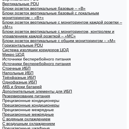
Вертикальные PDU
Блоки розеток вертикальные базовые – «В»
Блоки розеток вертикальные базовый с локальным
мониторингом – «В+»
Блоки розеток вертикальные с мониторингом каждой розетки –
«М+»
Блоки розеток вертикальные с мониторингом, контролем и
управлением каждой розеткой – «МС»
Блоки розеток вертикальные с общим мониторингом – «М»
Горизонтальные PDU
Система изоляции коридоров ЦОД
Микро ЦОД
Источники бесперебойного питания
Источники бесперебойного питания
Стоечные ИБП
Напольные ИБП
Трёхфазные ИБП
Однофазные ИБП
АКБ и блоки батарей
Дополнительные элементы для ИБП
Резервирование питания
Прецизионные кондиционеры
Прецизионные кондиционеры
Прецизионные межрядные
Прецизионные межрядные
С водяным охлаждением
С воздушным охлаждением
Прецизионные шкафные