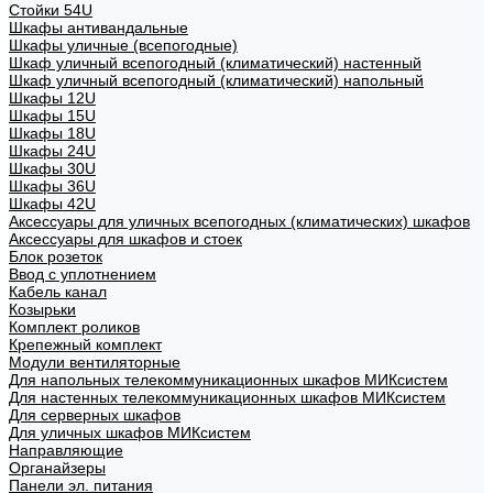
Стойки 54U
Шкафы антивандальные
Шкафы уличные (всепогодные)
Шкаф уличный всепогодный (климатический) настенный
Шкаф уличный всепогодный (климатический) напольный
Шкафы 12U
Шкафы 15U
Шкафы 18U
Шкафы 24U
Шкафы 30U
Шкафы 36U
Шкафы 42U
Аксессуары для уличных всепогодных (климатических) шкафов
Аксессуары для шкафов и стоек
Блок розеток
Ввод с уплотнением
Кабель канал
Козырьки
Комплект роликов
Крепежный комплект
Модули вентиляторные
Для напольных телекоммуникационных шкафов МИКсистем
Для настенных телекоммуникационных шкафов МИКсистем
Для серверных шкафов
Для уличных шкафов МИКсистем
Направляющие
Органайзеры
Панели эл. питания