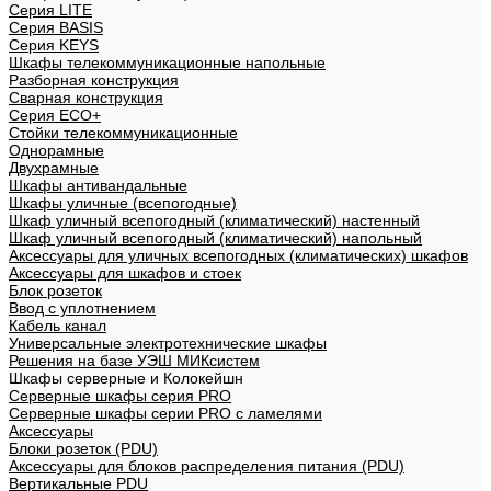
Cерия LITE
Cерия BASIS
Cерия KEYS
Шкафы телекоммуникационные напольные
Разборная конструкция
Сварная конструкция
Серия ECO+
Стойки телекоммуникационные
Однорамные
Двухрамные
Шкафы антивандальные
Шкафы уличные (всепогодные)
Шкаф уличный всепогодный (климатический) настенный
Шкаф уличный всепогодный (климатический) напольный
Аксессуары для уличных всепогодных (климатических) шкафов
Аксессуары для шкафов и стоек
Блок розеток
Ввод с уплотнением
Кабель канал
Универсальные электротехнические шкафы
Решения на базе УЭШ МИКсистем
Шкафы серверные и Колокейшн
Серверные шкафы серия PRO
Серверные шкафы серии PRO с ламелями
Аксессуары
Блоки розеток (PDU)
Аксессуары для блоков распределения питания (PDU)
Вертикальные PDU