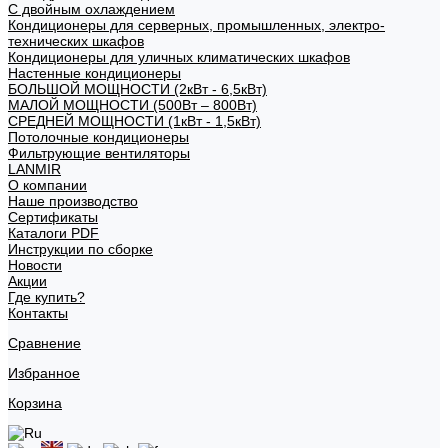
С двойным охлаждением
Кондиционеры для серверных, промышленных, электро-
технических шкафов
Кондиционеры для уличных климатических шкафов
Настенные кондиционеры
БОЛЬШОЙ МОЩНОСТИ (2кВт - 6,5кВт)
МАЛОЙ МОЩНОСТИ (500Вт – 800Вт)
СРЕДНЕЙ МОЩНОСТИ (1кВт - 1,5кВт)
Потолочные кондиционеры
Фильтрующие вентиляторы
LANMIR
О компании
Наше производство
Сертификаты
Каталоги PDF
Инструкции по сборке
Новости
Акции
Где купить?
Контакты
Сравнение
Избранное
Корзина