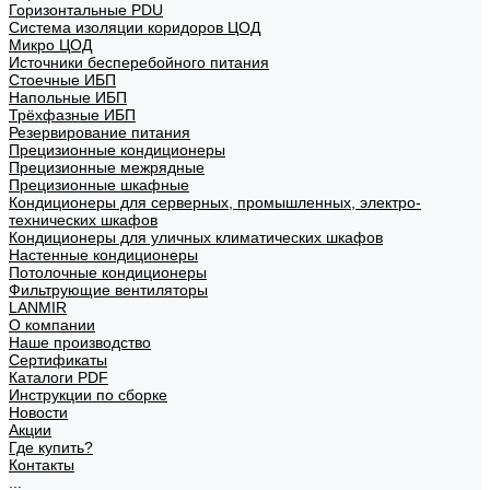
Горизонтальные PDU
Система изоляции коридоров ЦОД
Микро ЦОД
Источники бесперебойного питания
Стоечные ИБП
Напольные ИБП
Трёхфазные ИБП
Резервирование питания
Прецизионные кондиционеры
Прецизионные межрядные
Прецизионные шкафные
Кондиционеры для серверных, промышленных, электро-
технических шкафов
Кондиционеры для уличных климатических шкафов
Настенные кондиционеры
Потолочные кондиционеры
Фильтрующие вентиляторы
LANMIR
О компании
Наше производство
Сертификаты
Каталоги PDF
Инструкции по сборке
Новости
Акции
Где купить?
Контакты
...