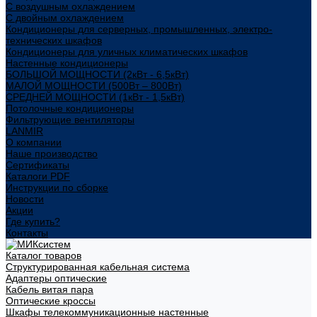
С воздушным охлаждением
С двойным охлаждением
Кондиционеры для серверных, промышленных, электро-
технических шкафов
Кондиционеры для уличных климатических шкафов
Настенные кондиционеры
БОЛЬШОЙ МОЩНОСТИ (2кВт - 6,5кВт)
МАЛОЙ МОЩНОСТИ (500Вт – 800Вт)
СРЕДНЕЙ МОЩНОСТИ (1кВт - 1,5кВт)
Потолочные кондиционеры
Фильтрующие вентиляторы
LANMIR
О компании
Наше производство
Сертификаты
Каталоги PDF
Инструкции по сборке
Новости
Акции
Где купить?
Контакты
Каталог товаров
Структурированная кабельная система
Адаптеры оптические
Кабель витая пара
Оптические кроссы
Шкафы телекоммуникационные настенные