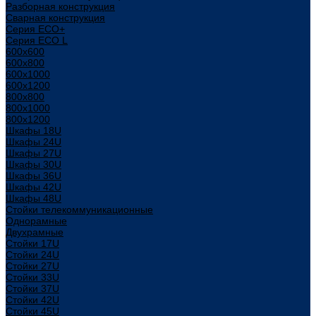
Разборная конструкция
Сварная конструкция
Серия ECO+
Серия ECO L
600x600
600x800
600х1000
600х1200
800x800
800х1000
800х1200
Шкафы 18U
Шкафы 24U
Шкафы 27U
Шкафы 30U
Шкафы 36U
Шкафы 42U
Шкафы 48U
Стойки телекоммуникационные
Однорамные
Двухрамные
Стойки 17U
Стойки 24U
Стойки 27U
Стойки 33U
Стойки 37U
Стойки 42U
Стойки 45U