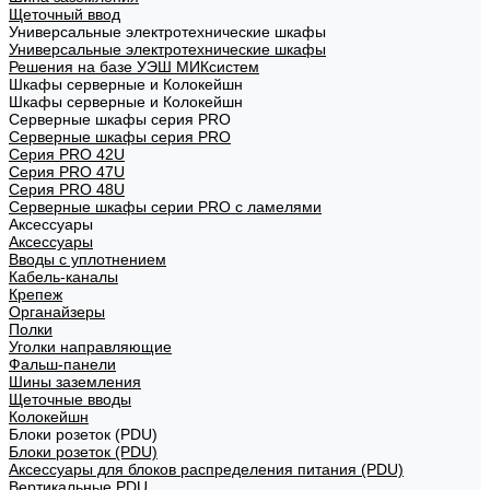
Щеточный ввод
Универсальные электротехнические шкафы
Универсальные электротехнические шкафы
Решения на базе УЭШ МИКсистем
Шкафы серверные и Колокейшн
Шкафы серверные и Колокейшн
Серверные шкафы серия PRO
Серверные шкафы серия PRO
Серия PRO 42U
Серия PRO 47U
Серия PRO 48U
Серверные шкафы серии PRO с ламелями
Аксессуары
Аксессуары
Вводы с уплотнением
Кабель-каналы
Крепеж
Органайзеры
Полки
Уголки направляющие
Фальш-панели
Шины заземления
Щеточные вводы
Колокейшн
Блоки розеток (PDU)
Блоки розеток (PDU)
Аксессуары для блоков распределения питания (PDU)
Вертикальные PDU