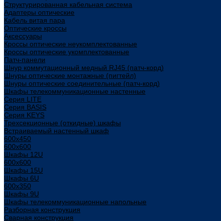
Структурированная кабельная система
Адаптеры оптические
Кабель витая пара
Оптические кроссы
Аксессуары
Кроссы оптические неукомплектованные
Кроссы оптические укомплектованные
Патч-панели
Шнур коммутационный медный RJ45 (патч-корд)
Шнуры оптические монтажные (пигтейл)
Шнуры оптические соединительные (патч-корд)
Шкафы телекоммуникационные настенные
Cерия LITE
Cерия BASIS
Cерия KEYS
Трехсекционные (откидные) шкафы
Встраиваемый настенный шкаф
600x450
600x600
Шкафы 12U
600x600
Шкафы 15U
Шкафы 6U
600x350
Шкафы 9U
Шкафы телекоммуникационные напольные
Разборная конструкция
Сварная конструкция