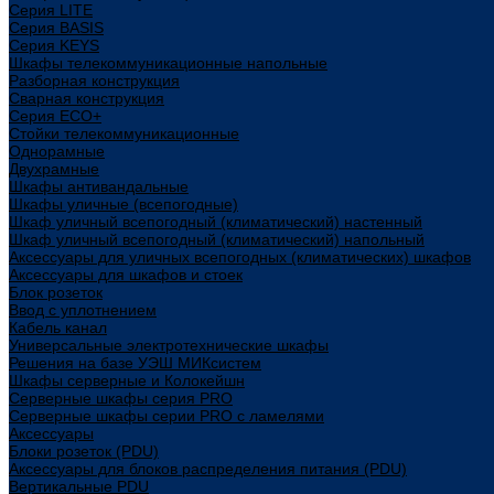
Cерия LITE
Cерия BASIS
Cерия KEYS
Шкафы телекоммуникационные напольные
Разборная конструкция
Сварная конструкция
Серия ECO+
Стойки телекоммуникационные
Однорамные
Двухрамные
Шкафы антивандальные
Шкафы уличные (всепогодные)
Шкаф уличный всепогодный (климатический) настенный
Шкаф уличный всепогодный (климатический) напольный
Аксессуары для уличных всепогодных (климатических) шкафов
Аксессуары для шкафов и стоек
Блок розеток
Ввод с уплотнением
Кабель канал
Универсальные электротехнические шкафы
Решения на базе УЭШ МИКсистем
Шкафы серверные и Колокейшн
Серверные шкафы серия PRO
Серверные шкафы серии PRO с ламелями
Аксессуары
Блоки розеток (PDU)
Аксессуары для блоков распределения питания (PDU)
Вертикальные PDU