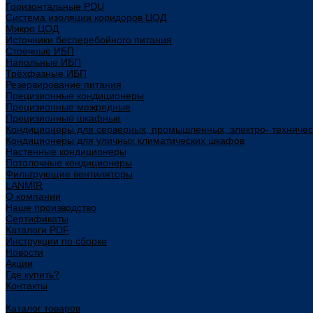
Горизонтальные PDU
Система изоляции коридоров ЦОД
Микро ЦОД
Источники бесперебойного питания
Стоечные ИБП
Напольные ИБП
Трёхфазные ИБП
Резервирование питания
Прецизионные кондиционеры
Прецизионные межрядные
Прецизионные шкафные
Кондиционеры для серверных, промышленных, электро- техниче
Кондиционеры для уличных климатических шкафов
Настенные кондиционеры
Потолочные кондиционеры
Фильтрующие вентиляторы
LANMIR
О компании
Наше производство
Сертификаты
Каталоги PDF
Инструкции по сборке
Новости
Акции
Где купить?
Контакты
...
Каталог товаров