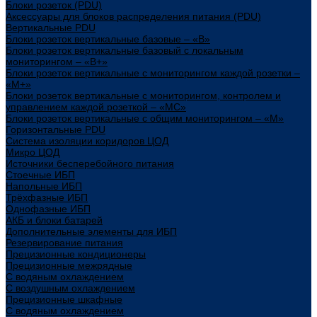
Блоки розеток (PDU)
Аксессуары для блоков распределения питания (PDU)
Вертикальные PDU
Блоки розеток вертикальные базовые – «В»
Блоки розеток вертикальные базовый с локальным
мониторингом – «В+»
Блоки розеток вертикальные с мониторингом каждой розетки –
«М+»
Блоки розеток вертикальные с мониторингом, контролем и
управлением каждой розеткой – «МС»
Блоки розеток вертикальные с общим мониторингом – «М»
Горизонтальные PDU
Система изоляции коридоров ЦОД
Микро ЦОД
Источники бесперебойного питания
Стоечные ИБП
Напольные ИБП
Трёхфазные ИБП
Однофазные ИБП
АКБ и блоки батарей
Дополнительные элементы для ИБП
Резервирование питания
Прецизионные кондиционеры
Прецизионные межрядные
С водяным охлаждением
С воздушным охлаждением
Прецизионные шкафные
С водяным охлаждением