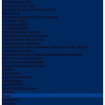
Вертикальные PDU
Горизонтальные PDU
Система изоляции коридоров ЦОД
Микро ЦОД
Источники бесперебойного питания
Стоечные ИБП
Напольные ИБП
Трёхфазные ИБП
Резервирование питания
Прецизионные кондиционеры
Прецизионные межрядные
Прецизионные шкафные
Кондиционеры для серверных, промышленных, электро-
технических шкафов
Кондиционеры для уличных климатических шкафов
Настенные кондиционеры
Потолочные кондиционеры
Фильтрующие вентиляторы
LANMIR
О компании
Наше производство
Сертификаты
Каталоги PDF
Инструкции по сборке
Новости
Акции
Где купить?
Контакты