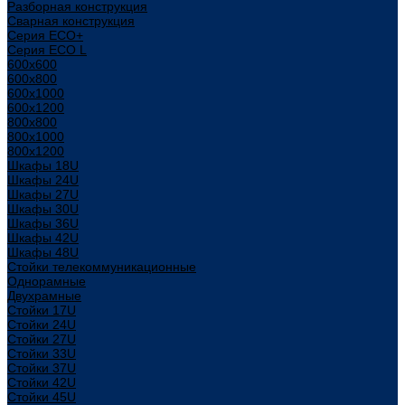
Разборная конструкция
Сварная конструкция
Серия ECO+
Серия ECO L
600x600
600x800
600х1000
600х1200
800x800
800х1000
800х1200
Шкафы 18U
Шкафы 24U
Шкафы 27U
Шкафы 30U
Шкафы 36U
Шкафы 42U
Шкафы 48U
Стойки телекоммуникационные
Однорамные
Двухрамные
Стойки 17U
Стойки 24U
Стойки 27U
Стойки 33U
Стойки 37U
Стойки 42U
Стойки 45U