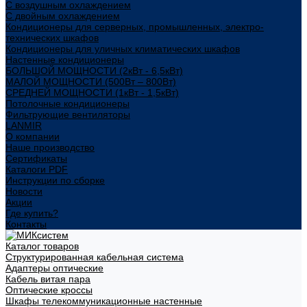
С воздушным охлаждением
С двойным охлаждением
Кондиционеры для серверных, промышленных, электро-
технических шкафов
Кондиционеры для уличных климатических шкафов
Настенные кондиционеры
БОЛЬШОЙ МОЩНОСТИ (2кВт - 6,5кВт)
МАЛОЙ МОЩНОСТИ (500Вт – 800Вт)
СРЕДНЕЙ МОЩНОСТИ (1кВт - 1,5кВт)
Потолочные кондиционеры
Фильтрующие вентиляторы
LANMIR
О компании
Наше производство
Сертификаты
Каталоги PDF
Инструкции по сборке
Новости
Акции
Где купить?
Контакты
Каталог товаров
Структурированная кабельная система
Адаптеры оптические
Кабель витая пара
Оптические кроссы
Шкафы телекоммуникационные настенные