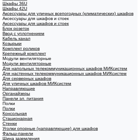
Шкафы 36U
Шкафы 42U
Аксессуары для уличных всепогодных (климатических) шкафов
Аксессуары для шкафов и стоек
Аксессуары для шкафов и стоек
Блок розеток
Ввод с уплотнением
Кабель канал
Козырьки
Комплект роликов
Крепежный комплект
Модули вентиляторные
Модули вентиляторные
Для напольных телекоммуникационных шкафов МИКсистем
Для настенных телекоммуникационных шкафов МИКсистем
Для серверных шкафов
Для уличных шкафов МИКсистем
Направляющие
Органайзеры
Панели эл. питания
Полки
Полки
Консольная
Стационарная
Стенки
Уголки опорные (направляющие) для шкафов
Фальш-панели
Шина заземления