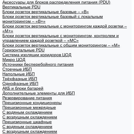
Аксессуары для блоков распределения питания (PDU)
Вертикальные PDU
Блоки розеток вертикальные базовые – «В»
Блоки розеток вертикальные базовый с локальным
мониторингом – «В+»
Блоки розеток вертикальные с мониторингом каждой розетки –
«М+»
Блоки розеток вертикальные с мониторингом, контролем и
управлением каждой розеткой – «МС»
Блоки розеток вертикальные с общим мониторингом – «М»
Горизонтальные PDU
Система изоляции коридоров ЦОД
Микро ЦОД
Источники бесперебойного питания
Стоечные ИБП
Напольные ИБП
Трёхфазные ИБП
Однофазные ИБП
АКБ и блоки батарей
Дополнительные элементы для ИБП
Резервирование питания
Прецизионные кондиционеры
Прецизионные межрядные
С водяным охлаждением
С воздушным охлаждением
Прецизионные шкафные
С водяным охлаждением
С воздушным охлаждением