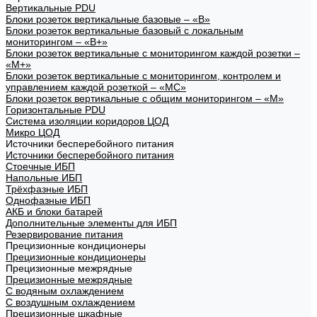
Вертикальные PDU
Блоки розеток вертикальные базовые – «В»
Блоки розеток вертикальные базовый с локальным
мониторингом – «В+»
Блоки розеток вертикальные с мониторингом каждой розетки –
«М+»
Блоки розеток вертикальные с мониторингом, контролем и
управлением каждой розеткой – «МС»
Блоки розеток вертикальные с общим мониторингом – «М»
Горизонтальные PDU
Система изоляции коридоров ЦОД
Микро ЦОД
Источники бесперебойного питания
Источники бесперебойного питания
Стоечные ИБП
Напольные ИБП
Трёхфазные ИБП
Однофазные ИБП
АКБ и блоки батарей
Дополнительные элементы для ИБП
Резервирование питания
Прецизионные кондиционеры
Прецизионные кондиционеры
Прецизионные межрядные
Прецизионные межрядные
С водяным охлаждением
С воздушным охлаждением
Прецизионные шкафные