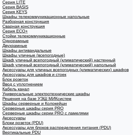
Cерия LITE
Cерия BASIS
Cерия KEYS
Шкафы телекоммуникационные напольные
Разборная конструкция
Сварная конструкция
Серия ECO+
Стойки телекоммуникационные
Однорамные
Двухрамные
Шкафы антивандальные
Шкафы уличные (всепогодные)
Шкаф уличный всепогодный (климатический) настенный
Шкаф уличный всепогодный (климатический) напольный
Аксессуары для уличных всепогодных (климатических) шкафов
Аксессуары для шкафов и стоек
Блок розеток
Ввод с уплотнением
Кабель канал
Универсальные электротехнические шкафы
Решения на базе УЭШ МИКсистем
Шкафы серверные и Колокейшн
Серверные шкафы серия PRO
Серверные шкафы серии PRO с ламелями
Аксессуары
Блоки розеток (PDU)
Аксессуары для блоков распределения питания (PDU)
Вертикальные PDU