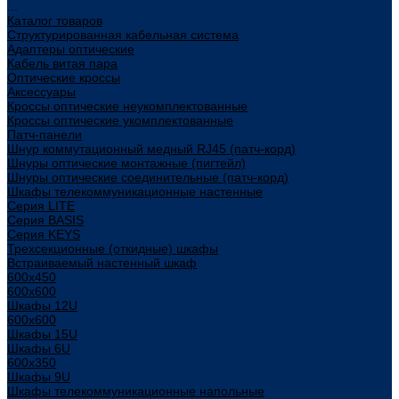
...
Каталог товаров
Структурированная кабельная система
Адаптеры оптические
Кабель витая пара
Оптические кроссы
Аксессуары
Кроссы оптические неукомплектованные
Кроссы оптические укомплектованные
Патч-панели
Шнур коммутационный медный RJ45 (патч-корд)
Шнуры оптические монтажные (пигтейл)
Шнуры оптические соединительные (патч-корд)
Шкафы телекоммуникационные настенные
Cерия LITE
Cерия BASIS
Cерия KEYS
Трехсекционные (откидные) шкафы
Встраиваемый настенный шкаф
600x450
600x600
Шкафы 12U
600x600
Шкафы 15U
Шкафы 6U
600x350
Шкафы 9U
Шкафы телекоммуникационные напольные