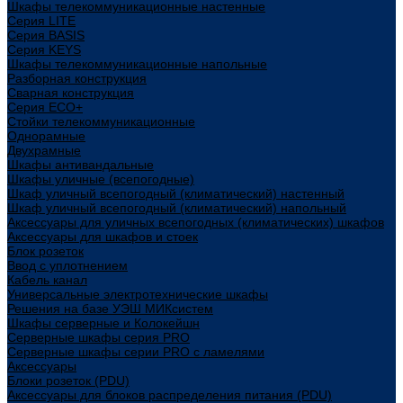
Шкафы телекоммуникационные настенные
Cерия LITE
Cерия BASIS
Cерия KEYS
Шкафы телекоммуникационные напольные
Разборная конструкция
Сварная конструкция
Серия ECO+
Стойки телекоммуникационные
Однорамные
Двухрамные
Шкафы антивандальные
Шкафы уличные (всепогодные)
Шкаф уличный всепогодный (климатический) настенный
Шкаф уличный всепогодный (климатический) напольный
Аксессуары для уличных всепогодных (климатических) шкафов
Аксессуары для шкафов и стоек
Блок розеток
Ввод с уплотнением
Кабель канал
Универсальные электротехнические шкафы
Решения на базе УЭШ МИКсистем
Шкафы серверные и Колокейшн
Серверные шкафы серия PRO
Серверные шкафы серии PRO с ламелями
Аксессуары
Блоки розеток (PDU)
Аксессуары для блоков распределения питания (PDU)