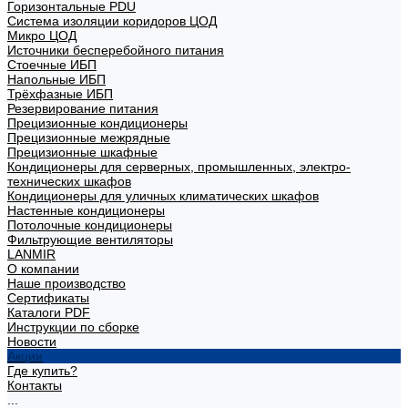
Горизонтальные PDU
Система изоляции коридоров ЦОД
Микро ЦОД
Источники бесперебойного питания
Стоечные ИБП
Напольные ИБП
Трёхфазные ИБП
Резервирование питания
Прецизионные кондиционеры
Прецизионные межрядные
Прецизионные шкафные
Кондиционеры для серверных, промышленных, электро-
технических шкафов
Кондиционеры для уличных климатических шкафов
Настенные кондиционеры
Потолочные кондиционеры
Фильтрующие вентиляторы
LANMIR
О компании
Наше производство
Сертификаты
Каталоги PDF
Инструкции по сборке
Новости
Акции
Где купить?
Контакты
...