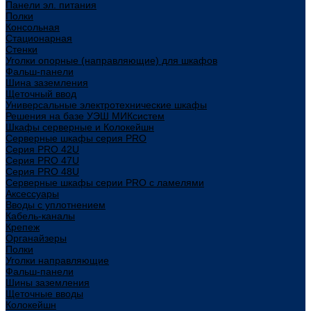
Панели эл. питания
Полки
Консольная
Стационарная
Стенки
Уголки опорные (направляющие) для шкафов
Фальш-панели
Шина заземления
Щеточный ввод
Универсальные электротехнические шкафы
Решения на базе УЭШ МИКсистем
Шкафы серверные и Колокейшн
Серверные шкафы серия PRO
Серия PRO 42U
Серия PRO 47U
Серия PRO 48U
Серверные шкафы серии PRO с ламелями
Аксессуары
Вводы с уплотнением
Кабель-каналы
Крепеж
Органайзеры
Полки
Уголки направляющие
Фальш-панели
Шины заземления
Щеточные вводы
Колокейшн