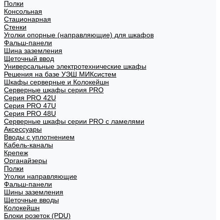
Полки
Консольная
Стационарная
Стенки
Уголки опорные (направляющие) для шкафов
Фальш-панели
Шина заземления
Щеточный ввод
Универсальные электротехнические шкафы
Решения на базе УЭШ МИКсистем
Шкафы серверные и Колокейшн
Серверные шкафы серия PRO
Серия PRO 42U
Серия PRO 47U
Серия PRO 48U
Серверные шкафы серии PRO с ламелями
Аксессуары
Вводы с уплотнением
Кабель-каналы
Крепеж
Органайзеры
Полки
Уголки направляющие
Фальш-панели
Шины заземления
Щеточные вводы
Колокейшн
Блоки розеток (PDU)