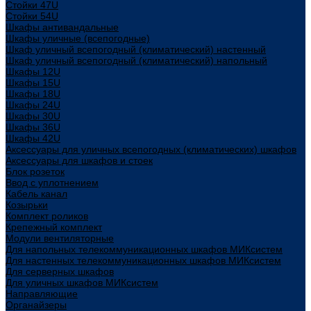
Стойки 47U
Стойки 54U
Шкафы антивандальные
Шкафы уличные (всепогодные)
Шкаф уличный всепогодный (климатический) настенный
Шкаф уличный всепогодный (климатический) напольный
Шкафы 12U
Шкафы 15U
Шкафы 18U
Шкафы 24U
Шкафы 30U
Шкафы 36U
Шкафы 42U
Аксессуары для уличных всепогодных (климатических) шкафов
Аксессуары для шкафов и стоек
Блок розеток
Ввод с уплотнением
Кабель канал
Козырьки
Комплект роликов
Крепежный комплект
Модули вентиляторные
Для напольных телекоммуникационных шкафов МИКсистем
Для настенных телекоммуникационных шкафов МИКсистем
Для серверных шкафов
Для уличных шкафов МИКсистем
Направляющие
Органайзеры