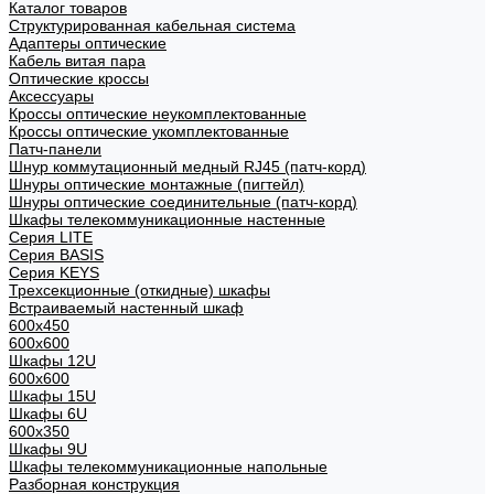
Каталог товаров
Структурированная кабельная система
Адаптеры оптические
Кабель витая пара
Оптические кроссы
Аксессуары
Кроссы оптические неукомплектованные
Кроссы оптические укомплектованные
Патч-панели
Шнур коммутационный медный RJ45 (патч-корд)
Шнуры оптические монтажные (пигтейл)
Шнуры оптические соединительные (патч-корд)
Шкафы телекоммуникационные настенные
Cерия LITE
Cерия BASIS
Cерия KEYS
Трехсекционные (откидные) шкафы
Встраиваемый настенный шкаф
600x450
600x600
Шкафы 12U
600x600
Шкафы 15U
Шкафы 6U
600x350
Шкафы 9U
Шкафы телекоммуникационные напольные
Разборная конструкция