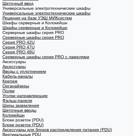
Щеточный ввод
Универсальные электротехнические шкафы
Универсальные электротехнические шкафы
Решения на базе УЭШ МИКсистем
Шкафы серверные и Колокейшн
Шкафы серверные и Колокейшн
Серверные шкафы серия PRO
Серверные шкафы серия PRO
Серия PRO 42U
Серия PRO 47U
Серия PRO 48U
Серверные шкафы серии PRO с ламелями
Аксессуары
Аксессуары
Вводы с уплотнением
Кабель-каналы
Крепеж
Органайзеры
Полки
Уголки направляющие
Фальш-панели
Шины заземления
Щеточные вводы
Колокейшн
Блоки розеток (PDU)
Блоки розеток (PDU)
Аксессуары для блоков распределения питания (PDU)
Вертикальные PDU