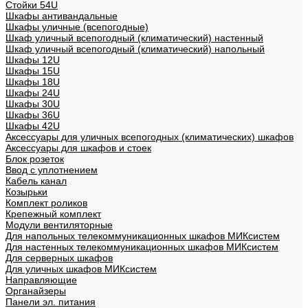
Стойки 54U
Шкафы антивандальные
Шкафы уличные (всепогодные)
Шкаф уличный всепогодный (климатический) настенный
Шкаф уличный всепогодный (климатический) напольный
Шкафы 12U
Шкафы 15U
Шкафы 18U
Шкафы 24U
Шкафы 30U
Шкафы 36U
Шкафы 42U
Аксессуары для уличных всепогодных (климатических) шкафов
Аксессуары для шкафов и стоек
Блок розеток
Ввод с уплотнением
Кабель канал
Козырьки
Комплект роликов
Крепежный комплект
Модули вентиляторные
Для напольных телекоммуникационных шкафов МИКсистем
Для настенных телекоммуникационных шкафов МИКсистем
Для серверных шкафов
Для уличных шкафов МИКсистем
Направляющие
Органайзеры
Панели эл. питания