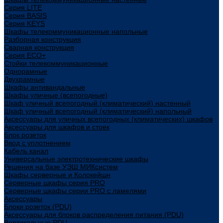
Cерия LITE
Cерия BASIS
Cерия KEYS
Шкафы телекоммуникационные напольные
Разборная конструкция
Сварная конструкция
Серия ECO+
Стойки телекоммуникационные
Однорамные
Двухрамные
Шкафы антивандальные
Шкафы уличные (всепогодные)
Шкаф уличный всепогодный (климатический) настенный
Шкаф уличный всепогодный (климатический) напольный
Аксессуары для уличных всепогодных (климатических) шкафов
Аксессуары для шкафов и стоек
Блок розеток
Ввод с уплотнением
Кабель канал
Универсальные электротехнические шкафы
Решения на базе УЭШ МИКсистем
Шкафы серверные и Колокейшн
Серверные шкафы серия PRO
Серверные шкафы серии PRO с ламелями
Аксессуары
Блоки розеток (PDU)
Аксессуары для блоков распределения питания (PDU)
Вертикальные PDU