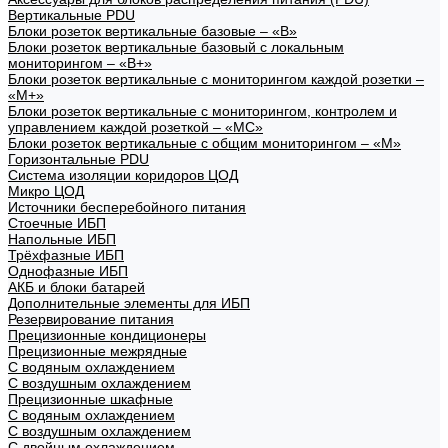
Вертикальные PDU
Блоки розеток вертикальные базовые – «В»
Блоки розеток вертикальные базовый с локальным
мониторингом – «В+»
Блоки розеток вертикальные с мониторингом каждой розетки –
«М+»
Блоки розеток вертикальные с мониторингом, контролем и
управлением каждой розеткой – «МС»
Блоки розеток вертикальные с общим мониторингом – «М»
Горизонтальные PDU
Система изоляции коридоров ЦОД
Микро ЦОД
Источники бесперебойного питания
Стоечные ИБП
Напольные ИБП
Трёхфазные ИБП
Однофазные ИБП
АКБ и блоки батарей
Дополнительные элементы для ИБП
Резервирование питания
Прецизионные кондиционеры
Прецизионные межрядные
С водяным охлаждением
С воздушным охлаждением
Прецизионные шкафные
С водяным охлаждением
С воздушным охлаждением
С двойным охлаждением