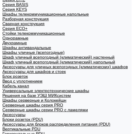
Cерия BASIS
Cерия KEYS
Шкафы телекоммуникационные напольные
Разборная конструкция
Сварная конструкция
Серия ECO+
Стойки телекоммуникационные
Однорамные
Двухрамные
Шкафы антивандальные
Шкафы уличные (всепогодные)
Шкаф уличный всепогодный (климатический) настенный
Шкаф уличный всепогодный (климатический) напольный
Аксессуары для уличных всепогодных (климатических) шкафов
Аксессуары для шкафов и стоек
Блок розеток
Ввод с уплотнением
Кабель канал
Универсальные электротехнические шкафы
Решения на базе УЭШ МИКсистем
Шкафы серверные и Колокейшн
Серверные шкафы серия PRO
Серверные шкафы серии PRO с ламелями
Аксессуары
Блоки розеток (PDU)
Аксессуары для блоков распределения питания (PDU)
Вертикальные PDU
Горизонтальные PDU