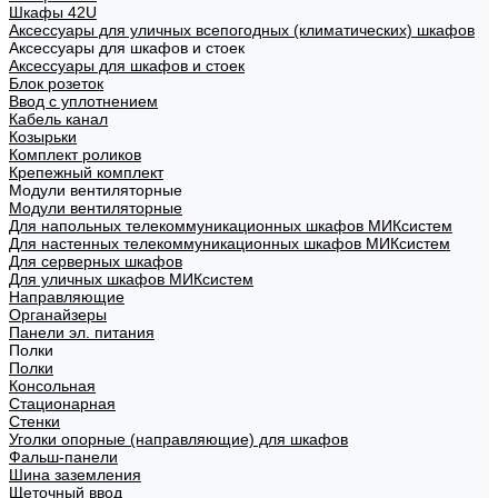
Шкафы 42U
Аксессуары для уличных всепогодных (климатических) шкафов
Аксессуары для шкафов и стоек
Аксессуары для шкафов и стоек
Блок розеток
Ввод с уплотнением
Кабель канал
Козырьки
Комплект роликов
Крепежный комплект
Модули вентиляторные
Модули вентиляторные
Для напольных телекоммуникационных шкафов МИКсистем
Для настенных телекоммуникационных шкафов МИКсистем
Для серверных шкафов
Для уличных шкафов МИКсистем
Направляющие
Органайзеры
Панели эл. питания
Полки
Полки
Консольная
Стационарная
Стенки
Уголки опорные (направляющие) для шкафов
Фальш-панели
Шина заземления
Щеточный ввод