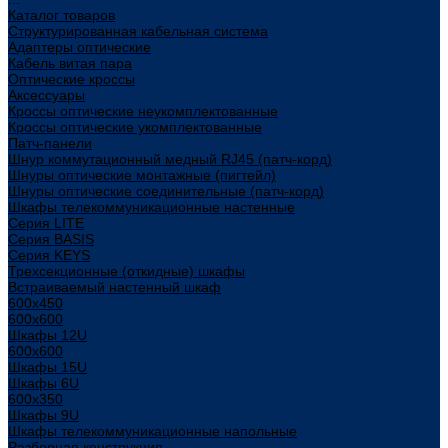
Каталог товаров
Структурированная кабельная система
Адаптеры оптические
Кабель витая пара
Оптические кроссы
Аксессуары
Кроссы оптические неукомплектованные
Кроссы оптические укомплектованные
Патч-панели
Шнур коммутационный медный RJ45 (патч-корд)
Шнуры оптические монтажные (пигтейл)
Шнуры оптические соединительные (патч-корд)
Шкафы телекоммуникационные настенные
Cерия LITE
Cерия BASIS
Cерия KEYS
Трехсекционные (откидные) шкафы
Встраиваемый настенный шкаф
600x450
600x600
Шкафы 12U
600x600
Шкафы 15U
Шкафы 6U
600x350
Шкафы 9U
Шкафы телекоммуникационные напольные
Разборная конструкция