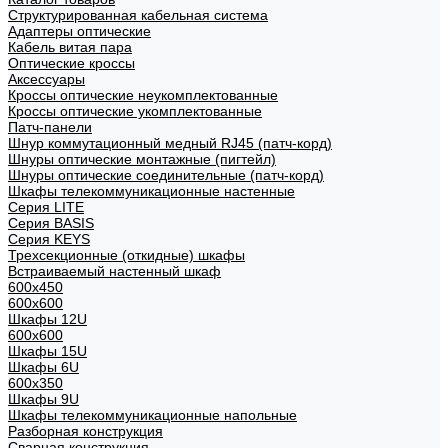
Структурированная кабельная система
Адаптеры оптические
Кабель витая пара
Оптические кроссы
Аксессуары
Кроссы оптические неукомплектованные
Кроссы оптические укомплектованные
Патч-панели
Шнур коммутационный медный RJ45 (патч-корд)
Шнуры оптические монтажные (пигтейл)
Шнуры оптические соединительные (патч-корд)
Шкафы телекоммуникационные настенные
Cерия LITE
Cерия BASIS
Cерия KEYS
Трехсекционные (откидные) шкафы
Встраиваемый настенный шкаф
600x450
600x600
Шкафы 12U
600x600
Шкафы 15U
Шкафы 6U
600x350
Шкафы 9U
Шкафы телекоммуникационные напольные
Разборная конструкция
Сварная конструкция