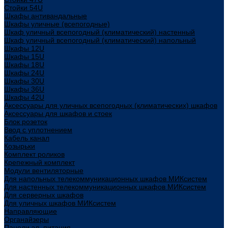
Стойки 54U
Шкафы антивандальные
Шкафы уличные (всепогодные)
Шкаф уличный всепогодный (климатический) настенный
Шкаф уличный всепогодный (климатический) напольный
Шкафы 12U
Шкафы 15U
Шкафы 18U
Шкафы 24U
Шкафы 30U
Шкафы 36U
Шкафы 42U
Аксессуары для уличных всепогодных (климатических) шкафов
Аксессуары для шкафов и стоек
Блок розеток
Ввод с уплотнением
Кабель канал
Козырьки
Комплект роликов
Крепежный комплект
Модули вентиляторные
Для напольных телекоммуникационных шкафов МИКсистем
Для настенных телекоммуникационных шкафов МИКсистем
Для серверных шкафов
Для уличных шкафов МИКсистем
Направляющие
Органайзеры
Панели эл. питания