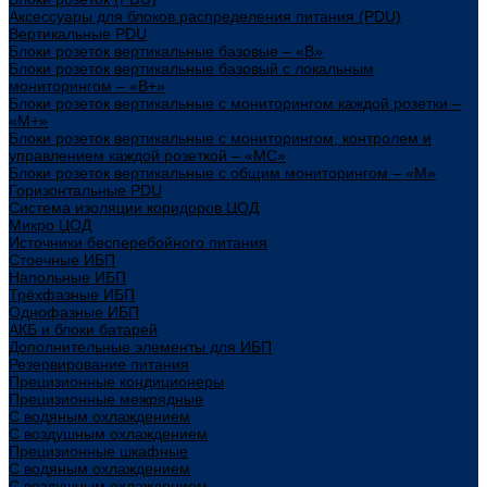
Аксессуары для блоков распределения питания (PDU)
Вертикальные PDU
Блоки розеток вертикальные базовые – «В»
Блоки розеток вертикальные базовый с локальным
мониторингом – «В+»
Блоки розеток вертикальные с мониторингом каждой розетки –
«М+»
Блоки розеток вертикальные с мониторингом, контролем и
управлением каждой розеткой – «МС»
Блоки розеток вертикальные с общим мониторингом – «М»
Горизонтальные PDU
Система изоляции коридоров ЦОД
Микро ЦОД
Источники бесперебойного питания
Стоечные ИБП
Напольные ИБП
Трёхфазные ИБП
Однофазные ИБП
АКБ и блоки батарей
Дополнительные элементы для ИБП
Резервирование питания
Прецизионные кондиционеры
Прецизионные межрядные
С водяным охлаждением
С воздушным охлаждением
Прецизионные шкафные
С водяным охлаждением
С воздушным охлаждением