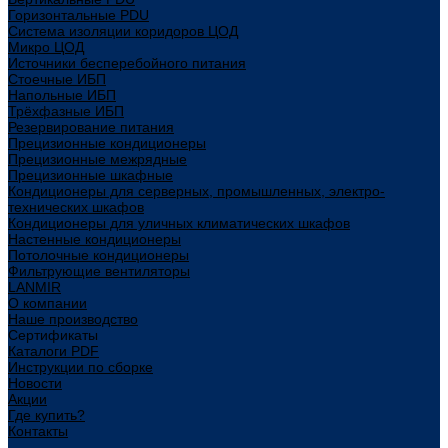
Горизонтальные PDU
Система изоляции коридоров ЦОД
Микро ЦОД
Источники бесперебойного питания
Стоечные ИБП
Напольные ИБП
Трёхфазные ИБП
Резервирование питания
Прецизионные кондиционеры
Прецизионные межрядные
Прецизионные шкафные
Кондиционеры для серверных, промышленных, электро-
технических шкафов
Кондиционеры для уличных климатических шкафов
Настенные кондиционеры
Потолочные кондиционеры
Фильтрующие вентиляторы
LANMIR
О компании
Наше производство
Сертификаты
Каталоги PDF
Инструкции по сборке
Новости
Акции
Где купить?
Контакты
...