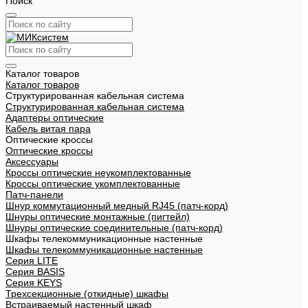
Поиск
Каталог товаров
Каталог товаров
Структурированная кабельная система
Структурированная кабельная система
Адаптеры оптические
Кабель витая пара
Оптические кроссы
Оптические кроссы
Аксессуары
Кроссы оптические неукомплектованные
Кроссы оптические укомплектованные
Патч-панели
Шнур коммутационный медный RJ45 (патч-корд)
Шнуры оптические монтажные (пигтейл)
Шнуры оптические соединительные (патч-корд)
Шкафы телекоммуникационные настенные
Шкафы телекоммуникационные настенные
Cерия LITE
Cерия BASIS
Cерия KEYS
Трехсекционные (откидные) шкафы
Встраиваемый настенный шкаф