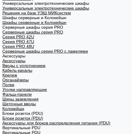
Универсальные электротехнические шкафы
Универсальные электротехнические шкафы
Решения на базе УЭШ МИКсистем
Шкафы серверные и Колокейшн
Шкафы серверные и Колокейшн
Серверные шкафы серия PRO
Серверные шкафы серия PRO
Серия PRO 42U
Серия PRO 47U
Серия PRO 48U
Серверные шкафы серии PRO с ламелями
Аксессуары
Аксессуары
Вводы с уплотнением
Кабель-каналы
Крепеж
Органайзеры
Полки
Уголки направляющие
Фальш-панели
Шины заземления
Щеточные вводы
Колокейшн
Блоки розеток (PDU)
Блоки розеток (PDU)
Аксессуары для блоков распределения питания (PDU)
Вертикальные PDU
Вертикальные PDU