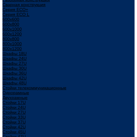
Сварная конструкция
Серия ECO+
Серия ECO L
600x600
600x800
600х1000
600х1200
800x800
800х1000
800х1200
Шкафы 18U
Шкафы 24U
Шкафы 27U
Шкафы 30U
Шкафы 36U
Шкафы 42U
Шкафы 48U
Стойки телекоммуникационные
Однорамные
Двухрамные
Стойки 17U
Стойки 24U
Стойки 27U
Стойки 33U
Стойки 37U
Стойки 42U
Стойки 45U
Стойки 47U