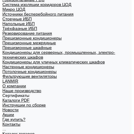
Система изоляции коридоров ЦОД
Микро ЦОД
Источники бесперебойного питания
Стоечные ИБП
Напольные ИБП
Трёхфазные ИБП
Резервирование питания
Прецизионные кондиционеры
Прецизионные межрядные
Прецизионные шкафные
Кондиционеры для серверных, промышленных, электро-
технических шкафов
Кондиционеры для уличных климатических шкафов
Настенные кондиционеры
Потолочные кондиционеры
Фильтрующие вентиляторы
LANMIR
О компании
Наше производство
Сертификаты
Каталоги PDF
Инструкции по сборке
Новости
Акции
Где купить?
Контакты
...
Каталог товаров