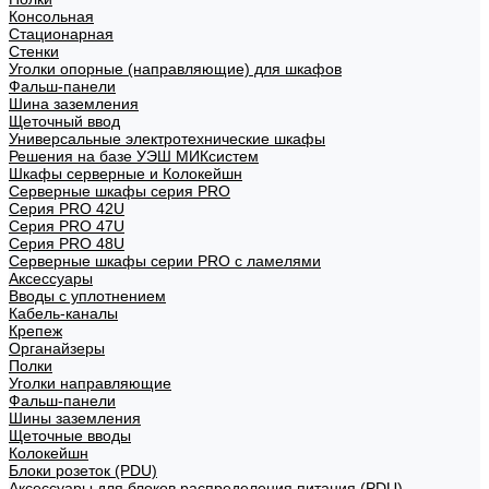
Консольная
Стационарная
Стенки
Уголки опорные (направляющие) для шкафов
Фальш-панели
Шина заземления
Щеточный ввод
Универсальные электротехнические шкафы
Решения на базе УЭШ МИКсистем
Шкафы серверные и Колокейшн
Серверные шкафы серия PRO
Серия PRO 42U
Серия PRO 47U
Серия PRO 48U
Серверные шкафы серии PRO с ламелями
Аксессуары
Вводы с уплотнением
Кабель-каналы
Крепеж
Органайзеры
Полки
Уголки направляющие
Фальш-панели
Шины заземления
Щеточные вводы
Колокейшн
Блоки розеток (PDU)
Аксессуары для блоков распределения питания (PDU)