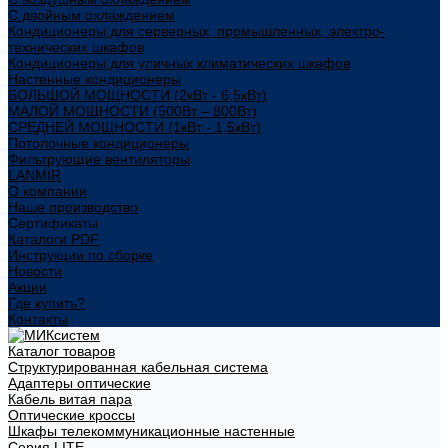
С двойным охлаждением
Кондиционеры для серверных, промышленных, электро-
технических шкафов
Кондиционеры для уличных климатических шкафов
Настенные кондиционеры
БОЛЬШОЙ МОЩНОСТИ (2кВт - 6,5кВт)
МАЛОЙ МОЩНОСТИ (500Вт – 800Вт)
СРЕДНЕЙ МОЩНОСТИ (1кВт - 1,5кВт)
Потолочные кондиционеры
Фильтрующие вентиляторы
LANMIR
О компании
Наше производство
Сертификаты
Каталоги PDF
Инструкции по сборке
Новости
Акции
Где купить?
Контакты
Каталог товаров
Структурированная кабельная система
Адаптеры оптические
Кабель витая пара
Оптические кроссы
Шкафы телекоммуникационные настенные
Cерия LITE