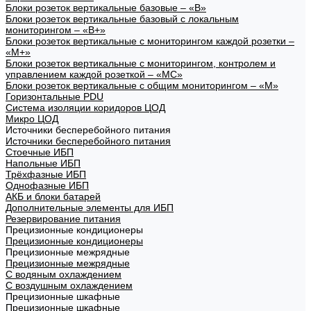
Блоки розеток вертикальные базовые – «В»
Блоки розеток вертикальные базовый с локальным
мониторингом – «В+»
Блоки розеток вертикальные с мониторингом каждой розетки –
«М+»
Блоки розеток вертикальные с мониторингом, контролем и
управлением каждой розеткой – «МС»
Блоки розеток вертикальные с общим мониторингом – «М»
Горизонтальные PDU
Система изоляции коридоров ЦОД
Микро ЦОД
Источники бесперебойного питания
Источники бесперебойного питания
Стоечные ИБП
Напольные ИБП
Трёхфазные ИБП
Однофазные ИБП
АКБ и блоки батарей
Дополнительные элементы для ИБП
Резервирование питания
Прецизионные кондиционеры
Прецизионные кондиционеры
Прецизионные межрядные
Прецизионные межрядные
С водяным охлаждением
С воздушным охлаждением
Прецизионные шкафные
Прецизионные шкафные