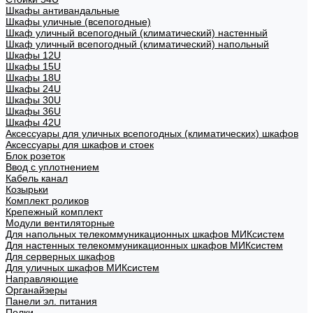
Шкафы антивандальные
Шкафы уличные (всепогодные)
Шкаф уличный всепогодный (климатический) настенный
Шкаф уличный всепогодный (климатический) напольный
Шкафы 12U
Шкафы 15U
Шкафы 18U
Шкафы 24U
Шкафы 30U
Шкафы 36U
Шкафы 42U
Аксессуары для уличных всепогодных (климатических) шкафов
Аксессуары для шкафов и стоек
Блок розеток
Ввод с уплотнением
Кабель канал
Козырьки
Комплект роликов
Крепежный комплект
Модули вентиляторные
Для напольных телекоммуникационных шкафов МИКсистем
Для настенных телекоммуникационных шкафов МИКсистем
Для серверных шкафов
Для уличных шкафов МИКсистем
Направляющие
Органайзеры
Панели эл. питания
Полки