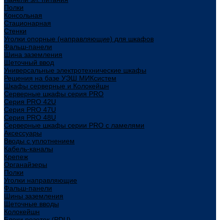
Полки
Консольная
Стационарная
Стенки
Уголки опорные (направляющие) для шкафов
Фальш-панели
Шина заземления
Щеточный ввод
Универсальные электротехнические шкафы
Решения на базе УЭШ МИКсистем
Шкафы серверные и Колокейшн
Серверные шкафы серия PRO
Серия PRO 42U
Серия PRO 47U
Серия PRO 48U
Серверные шкафы серии PRO с ламелями
Аксессуары
Вводы с уплотнением
Кабель-каналы
Крепеж
Органайзеры
Полки
Уголки направляющие
Фальш-панели
Шины заземления
Щеточные вводы
Колокейшн
Блоки розеток (PDU)