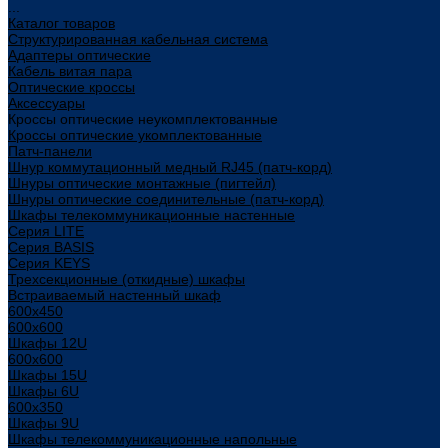
...
Каталог товаров
Структурированная кабельная система
Адаптеры оптические
Кабель витая пара
Оптические кроссы
Аксессуары
Кроссы оптические неукомплектованные
Кроссы оптические укомплектованные
Патч-панели
Шнур коммутационный медный RJ45 (патч-корд)
Шнуры оптические монтажные (пигтейл)
Шнуры оптические соединительные (патч-корд)
Шкафы телекоммуникационные настенные
Cерия LITE
Cерия BASIS
Cерия KEYS
Трехсекционные (откидные) шкафы
Встраиваемый настенный шкаф
600x450
600x600
Шкафы 12U
600x600
Шкафы 15U
Шкафы 6U
600x350
Шкафы 9U
Шкафы телекоммуникационные напольные