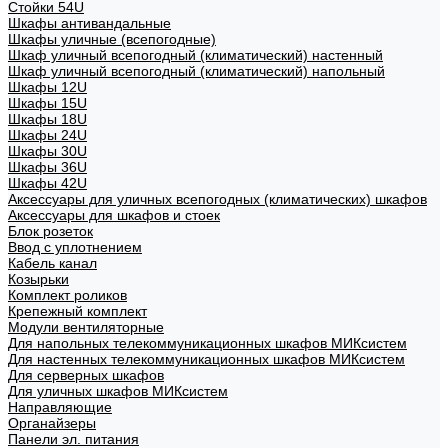
Стойки 54U
Шкафы антивандальные
Шкафы уличные (всепогодные)
Шкаф уличный всепогодный (климатический) настенный
Шкаф уличный всепогодный (климатический) напольный
Шкафы 12U
Шкафы 15U
Шкафы 18U
Шкафы 24U
Шкафы 30U
Шкафы 36U
Шкафы 42U
Аксессуары для уличных всепогодных (климатических) шкафов
Аксессуары для шкафов и стоек
Блок розеток
Ввод с уплотнением
Кабель канал
Козырьки
Комплект роликов
Крепежный комплект
Модули вентиляторные
Для напольных телекоммуникационных шкафов МИКсистем
Для настенных телекоммуникационных шкафов МИКсистем
Для серверных шкафов
Для уличных шкафов МИКсистем
Направляющие
Органайзеры
Панели эл. питания