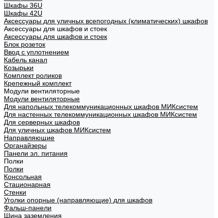
Шкафы 36U
Шкафы 42U
Аксессуары для уличных всепогодных (климатических) шкафов
Аксессуары для шкафов и стоек
Аксессуары для шкафов и стоек
Блок розеток
Ввод с уплотнением
Кабель канал
Козырьки
Комплект роликов
Крепежный комплект
Модули вентиляторные
Модули вентиляторные
Для напольных телекоммуникационных шкафов МИКсистем
Для настенных телекоммуникационных шкафов МИКсистем
Для серверных шкафов
Для уличных шкафов МИКсистем
Направляющие
Органайзеры
Панели эл. питания
Полки
Полки
Консольная
Стационарная
Стенки
Уголки опорные (направляющие) для шкафов
Фальш-панели
Шина заземления