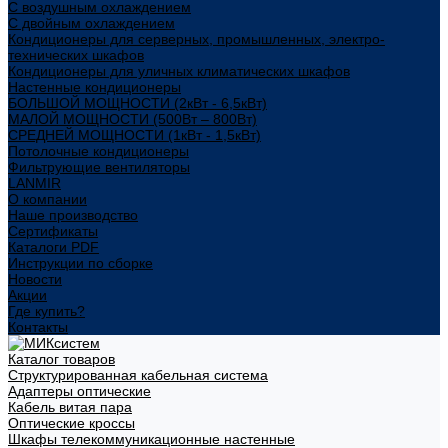
С воздушным охлаждением
С двойным охлаждением
Кондиционеры для серверных, промышленных, электро-
технических шкафов
Кондиционеры для уличных климатических шкафов
Настенные кондиционеры
БОЛЬШОЙ МОЩНОСТИ (2кВт - 6,5кВт)
МАЛОЙ МОЩНОСТИ (500Вт – 800Вт)
СРЕДНЕЙ МОЩНОСТИ (1кВт - 1,5кВт)
Потолочные кондиционеры
Фильтрующие вентиляторы
LANMIR
О компании
Наше производство
Сертификаты
Каталоги PDF
Инструкции по сборке
Новости
Акции
Где купить?
Контакты
Каталог товаров
Структурированная кабельная система
Адаптеры оптические
Кабель витая пара
Оптические кроссы
Шкафы телекоммуникационные настенные