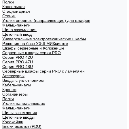
Полки
Консольная
Стационарная
Стенки
Уголки опорные (направляющие) для шкафов
Фальш-панели
Шина заземления
Щеточный ввод
Универсальные электротехнические шкафы
Решения на базе УЭШ МИКсистем
Шкафы серверные и Колокейшн
Серверные шкафы серия PRO
Серия PRO 42U
Серия PRO 47U
Серия PRO 48U
Серверные шкафы серии PRO с ламелями
Аксессуары
Вводы с уплотнением
Кабель-каналы
Крепеж
Органайзеры
Полки
Уголки направляющие
Фальш-панели
Шины заземления
Щеточные вводы
Колокейшн
Блоки розеток (PDU)