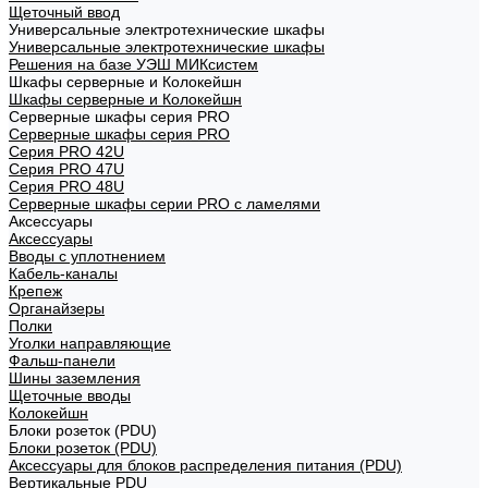
Щеточный ввод
Универсальные электротехнические шкафы
Универсальные электротехнические шкафы
Решения на базе УЭШ МИКсистем
Шкафы серверные и Колокейшн
Шкафы серверные и Колокейшн
Серверные шкафы серия PRO
Серверные шкафы серия PRO
Серия PRO 42U
Серия PRO 47U
Серия PRO 48U
Серверные шкафы серии PRO с ламелями
Аксессуары
Аксессуары
Вводы с уплотнением
Кабель-каналы
Крепеж
Органайзеры
Полки
Уголки направляющие
Фальш-панели
Шины заземления
Щеточные вводы
Колокейшн
Блоки розеток (PDU)
Блоки розеток (PDU)
Аксессуары для блоков распределения питания (PDU)
Вертикальные PDU