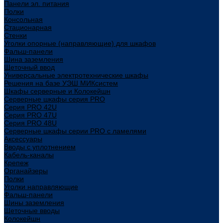
Панели эл. питания
Полки
Консольная
Стационарная
Стенки
Уголки опорные (направляющие) для шкафов
Фальш-панели
Шина заземления
Щеточный ввод
Универсальные электротехнические шкафы
Решения на базе УЭШ МИКсистем
Шкафы серверные и Колокейшн
Серверные шкафы серия PRO
Серия PRO 42U
Серия PRO 47U
Серия PRO 48U
Серверные шкафы серии PRO с ламелями
Аксессуары
Вводы с уплотнением
Кабель-каналы
Крепеж
Органайзеры
Полки
Уголки направляющие
Фальш-панели
Шины заземления
Щеточные вводы
Колокейшн