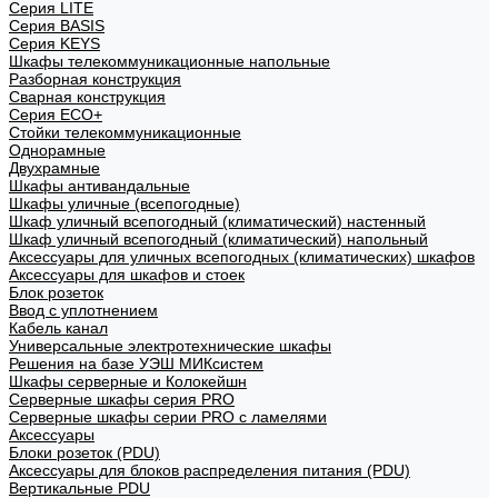
Cерия LITE
Cерия BASIS
Cерия KEYS
Шкафы телекоммуникационные напольные
Разборная конструкция
Сварная конструкция
Серия ECO+
Стойки телекоммуникационные
Однорамные
Двухрамные
Шкафы антивандальные
Шкафы уличные (всепогодные)
Шкаф уличный всепогодный (климатический) настенный
Шкаф уличный всепогодный (климатический) напольный
Аксессуары для уличных всепогодных (климатических) шкафов
Аксессуары для шкафов и стоек
Блок розеток
Ввод с уплотнением
Кабель канал
Универсальные электротехнические шкафы
Решения на базе УЭШ МИКсистем
Шкафы серверные и Колокейшн
Серверные шкафы серия PRO
Серверные шкафы серии PRO с ламелями
Аксессуары
Блоки розеток (PDU)
Аксессуары для блоков распределения питания (PDU)
Вертикальные PDU