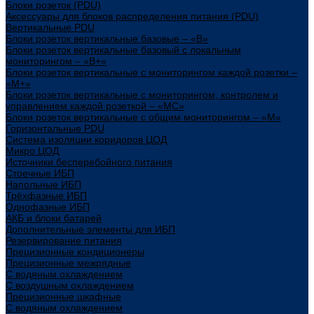
Блоки розеток (PDU)
Аксессуары для блоков распределения питания (PDU)
Вертикальные PDU
Блоки розеток вертикальные базовые – «В»
Блоки розеток вертикальные базовый с локальным
мониторингом – «В+»
Блоки розеток вертикальные с мониторингом каждой розетки –
«М+»
Блоки розеток вертикальные с мониторингом, контролем и
управлением каждой розеткой – «МС»
Блоки розеток вертикальные с общим мониторингом – «М»
Горизонтальные PDU
Система изоляции коридоров ЦОД
Микро ЦОД
Источники бесперебойного питания
Стоечные ИБП
Напольные ИБП
Трёхфазные ИБП
Однофазные ИБП
АКБ и блоки батарей
Дополнительные элементы для ИБП
Резервирование питания
Прецизионные кондиционеры
Прецизионные межрядные
С водяным охлаждением
С воздушным охлаждением
Прецизионные шкафные
С водяным охлаждением