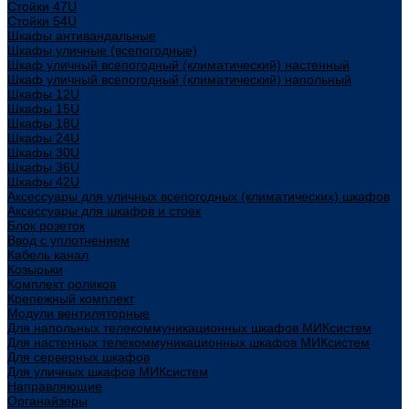
Стойки 47U
Стойки 54U
Шкафы антивандальные
Шкафы уличные (всепогодные)
Шкаф уличный всепогодный (климатический) настенный
Шкаф уличный всепогодный (климатический) напольный
Шкафы 12U
Шкафы 15U
Шкафы 18U
Шкафы 24U
Шкафы 30U
Шкафы 36U
Шкафы 42U
Аксессуары для уличных всепогодных (климатических) шкафов
Аксессуары для шкафов и стоек
Блок розеток
Ввод с уплотнением
Кабель канал
Козырьки
Комплект роликов
Крепежный комплект
Модули вентиляторные
Для напольных телекоммуникационных шкафов МИКсистем
Для настенных телекоммуникационных шкафов МИКсистем
Для серверных шкафов
Для уличных шкафов МИКсистем
Направляющие
Органайзеры