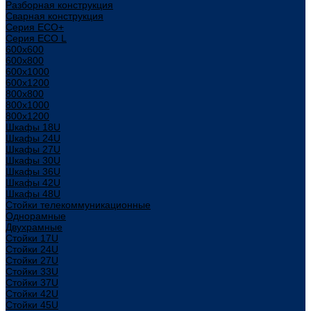
Разборная конструкция
Сварная конструкция
Серия ECO+
Серия ECO L
600x600
600x800
600х1000
600х1200
800x800
800х1000
800х1200
Шкафы 18U
Шкафы 24U
Шкафы 27U
Шкафы 30U
Шкафы 36U
Шкафы 42U
Шкафы 48U
Стойки телекоммуникационные
Однорамные
Двухрамные
Стойки 17U
Стойки 24U
Стойки 27U
Стойки 33U
Стойки 37U
Стойки 42U
Стойки 45U