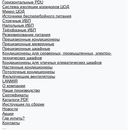
Горизонтальные PDU
Система изоляции коридоров ЦОД
Микро ЦОД
Источники бесперебойного питания
Стоечные ИБП
Напольные ИБП
Трёхфазные ИБП
Резервирование питания
Прецизионные кондиционеры
Прецизионные межрядные
Прецизионные шкафные
Кондиционеры для серверных, промышленных, электро-
технических шкафов
Кондиционеры для уличных климатических шкафов
Настенные кондиционеры
Потолочные кондиционеры
Фильтрующие вентиляторы
LANMIR
О компании
Наше производство
Сертификаты
Каталоги PDF
Инструкции по сборке
Новости
Акции
Где купить?
Контакты
...