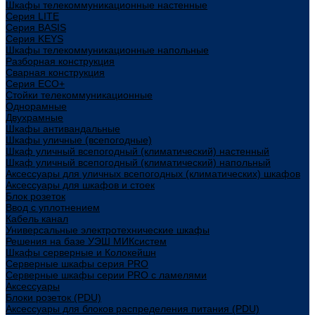
Шкафы телекоммуникационные настенные
Cерия LITE
Cерия BASIS
Cерия KEYS
Шкафы телекоммуникационные напольные
Разборная конструкция
Сварная конструкция
Серия ECO+
Стойки телекоммуникационные
Однорамные
Двухрамные
Шкафы антивандальные
Шкафы уличные (всепогодные)
Шкаф уличный всепогодный (климатический) настенный
Шкаф уличный всепогодный (климатический) напольный
Аксессуары для уличных всепогодных (климатических) шкафов
Аксессуары для шкафов и стоек
Блок розеток
Ввод с уплотнением
Кабель канал
Универсальные электротехнические шкафы
Решения на базе УЭШ МИКсистем
Шкафы серверные и Колокейшн
Серверные шкафы серия PRO
Серверные шкафы серии PRO с ламелями
Аксессуары
Блоки розеток (PDU)
Аксессуары для блоков распределения питания (PDU)