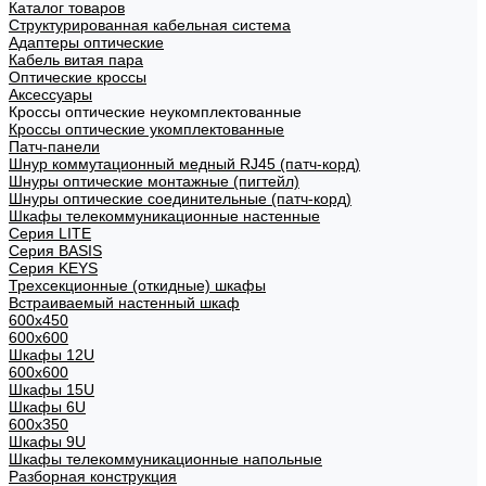
Каталог товаров
Структурированная кабельная система
Адаптеры оптические
Кабель витая пара
Оптические кроссы
Аксессуары
Кроссы оптические неукомплектованные
Кроссы оптические укомплектованные
Патч-панели
Шнур коммутационный медный RJ45 (патч-корд)
Шнуры оптические монтажные (пигтейл)
Шнуры оптические соединительные (патч-корд)
Шкафы телекоммуникационные настенные
Cерия LITE
Cерия BASIS
Cерия KEYS
Трехсекционные (откидные) шкафы
Встраиваемый настенный шкаф
600x450
600x600
Шкафы 12U
600x600
Шкафы 15U
Шкафы 6U
600x350
Шкафы 9U
Шкафы телекоммуникационные напольные
Разборная конструкция