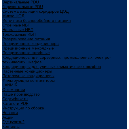
Вертикальные PDU
Горизонтальные PDU
Система изоляции коридоров ЦОД
Микро ЦОД
Источники бесперебойного питания
Стоечные ИБП
Напольные ИБП
Трёхфазные ИБП
Резервирование питания
Прецизионные кондиционеры
Прецизионные межрядные
Прецизионные шкафные
Кондиционеры для серверных, промышленных, электро-
технических шкафов
Кондиционеры для уличных климатических шкафов
Настенные кондиционеры
Потолочные кондиционеры
Фильтрующие вентиляторы
LANMIR
О компании
Наше производство
Сертификаты
Каталоги PDF
Инструкции по сборке
Новости
Акции
Где купить?
Контакты