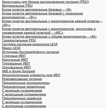
Аксессуары для блоков распределения питания (PDU)
Вертикальные PDU
Блоки розеток вертикальные базовые – «В»
Блоки розеток вертикальные базовый с локальным
мониторингом – «В+»
Блоки розеток вертикальные с мониторингом каждой розетки –
«М+»
Блоки розеток вертикальные с мониторингом, контролем и
управлением каждой розеткой – «МС»
Блоки розеток вертикальные с общим мониторингом – «М»
Горизонтальные PDU
Система изоляции коридоров ЦОД
Микро ЦОД
Источники бесперебойного питания
Стоечные ИБП
Напольные ИБП
Трёхфазные ИБП
Однофазные ИБП
АКБ и блоки батарей
Дополнительные элементы для ИБП
Резервирование питания
Прецизионные кондиционеры
Прецизионные межрядные
С водяным охлаждением
С воздушным охлаждением
Прецизионные шкафные
С водяным охлаждением
С воздушным охлаждением