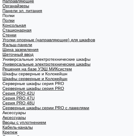
Направляющие
Органайзеры
Панели эл. питания
Полки
Полки
Консольная
Стационарная
Стенки
Уголки опорные (направляющие) для шкафов
Фальш-панели
Шина заземления
Щеточный ввод
Универсальные электротехнические шкафы
Универсальные электротехнические шкафы
Решения на базе УЭШ МИКсистем
Шкафы серверные и Колокейшн
Шкафы серверные и Колокейшн
Серверные шкафы серия PRO
Серверные шкафы серия PRO
Серия PRO 42U
Серия PRO 47U
Серия PRO 48U
Серверные шкафы серии PRO с ламелями
Аксессуары
Аксессуары
Вводы с уплотнением
Кабель-каналы
Крепеж