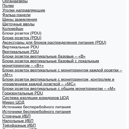
Органайзеры
Полки
Уголки направляющие
Фальш-панели
Шины заземления
Щеточные вводы
Колокейшн
Блоки розеток (PDU)
Блоки розеток (PDU)
Аксессуары для блоков распределения питания (PDU)
Вертикальные PDU
Вертикальные PDU
Блоки розеток вертикальные базовые – «В»
Блоки розеток вертикальные базовый с локальным
мониторингом – «В+»
Блоки розеток вертикальные с мониторингом каждой розетки –
«М+»
Блоки розеток вертикальные с мониторингом, контролем и
управлением каждой розеткой – «МС»
Блоки розеток вертикальные с общим мониторингом – «М»
Горизонтальные PDU
Система изоляции коридоров ЦОД
Микро ЦОД
Источники бесперебойного питания
Источники бесперебойного питания
Стоечные ИБП
Напольные ИБП
Трёхфазные ИБП