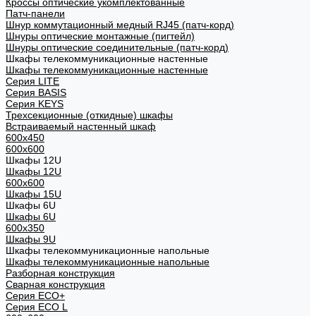
Кроссы оптические укомплектованные
Патч-панели
Шнур коммутационный медный RJ45 (патч-корд)
Шнуры оптические монтажные (пигтейл)
Шнуры оптические соединительные (патч-корд)
Шкафы телекоммуникационные настенные
Шкафы телекоммуникационные настенные
Cерия LITE
Cерия BASIS
Cерия KEYS
Трехсекционные (откидные) шкафы
Встраиваемый настенный шкаф
600x450
600x600
Шкафы 12U
Шкафы 12U
600x600
Шкафы 15U
Шкафы 6U
Шкафы 6U
600x350
Шкафы 9U
Шкафы телекоммуникационные напольные
Шкафы телекоммуникационные напольные
Разборная конструкция
Сварная конструкция
Серия ECO+
Серия ECO L