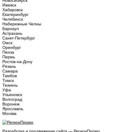
Новосибирск
Ижевск
Хабаровск
Екатеринбург
Челябинск
Набережные Челны
Барнаул
Астрахань
Санкт-Петербург
Омск
Оренбург
Пенза
Пермь
Ростов-на-Дону
Рязань
Самара
Тамбов
Томск
Тюмень
Уфа
Ульяновск
Волгоград
Воронеж
Ярославль
Москва
Разработка и продвижение сайта — РегионПромо