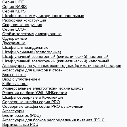
Cерия LITE
Cерия BASIS
Cерия KEYS
Шкафы телекоммуникационные напольные
Разборная конструкция
Сварная конструкция
Серия ECO+
Стойки телекоммуникационные
Однорамные
Двухрамные
Шкафы антивандальные
Шкафы уличные (всепогодные)
Шкаф уличный всепогодный (климатический) настенный
Шкаф уличный всепогодный (климатический) напольный
Аксессуары для уличных всепогодных (климатических) шкафов
Аксессуары для шкафов и стоек
Блок розеток
Ввод с уплотнением
Кабель канал
Универсальные электротехнические шкафы
Решения на базе УЭШ МИКсистем
Шкафы серверные и Колокейшн
Серверные шкафы серия PRO
Серверные шкафы серии PRO с ламелями
Аксессуары
Блоки розеток (PDU)
Аксессуары для блоков распределения питания (PDU)
Вертикальные PDU