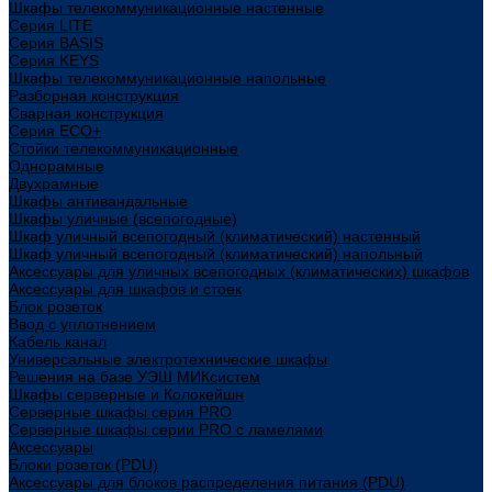
Шкафы телекоммуникационные настенные
Cерия LITE
Cерия BASIS
Cерия KEYS
Шкафы телекоммуникационные напольные
Разборная конструкция
Сварная конструкция
Серия ECO+
Стойки телекоммуникационные
Однорамные
Двухрамные
Шкафы антивандальные
Шкафы уличные (всепогодные)
Шкаф уличный всепогодный (климатический) настенный
Шкаф уличный всепогодный (климатический) напольный
Аксессуары для уличных всепогодных (климатических) шкафов
Аксессуары для шкафов и стоек
Блок розеток
Ввод с уплотнением
Кабель канал
Универсальные электротехнические шкафы
Решения на базе УЭШ МИКсистем
Шкафы серверные и Колокейшн
Серверные шкафы серия PRO
Серверные шкафы серии PRO с ламелями
Аксессуары
Блоки розеток (PDU)
Аксессуары для блоков распределения питания (PDU)