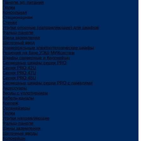
Панели эл. питания
Полки
Консольная
Стационарная
Стенки
Уголки опорные (направляющие) для шкафов
Фальш-панели
Шина заземления
Щеточный ввод
Универсальные электротехнические шкафы
Решения на базе УЭШ МИКсистем
Шкафы серверные и Колокейшн
Серверные шкафы серия PRO
Серия PRO 42U
Серия PRO 47U
Серия PRO 48U
Серверные шкафы серии PRO с ламелями
Аксессуары
Вводы с уплотнением
Кабель-каналы
Крепеж
Органайзеры
Полки
Уголки направляющие
Фальш-панели
Шины заземления
Щеточные вводы
Колокейшн