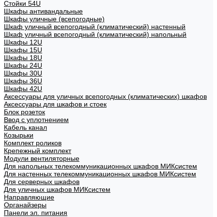
Стойки 54U
Шкафы антивандальные
Шкафы уличные (всепогодные)
Шкаф уличный всепогодный (климатический) настенный
Шкаф уличный всепогодный (климатический) напольный
Шкафы 12U
Шкафы 15U
Шкафы 18U
Шкафы 24U
Шкафы 30U
Шкафы 36U
Шкафы 42U
Аксессуары для уличных всепогодных (климатических) шкафов
Аксессуары для шкафов и стоек
Блок розеток
Ввод с уплотнением
Кабель канал
Козырьки
Комплект роликов
Крепежный комплект
Модули вентиляторные
Для напольных телекоммуникационных шкафов МИКсистем
Для настенных телекоммуникационных шкафов МИКсистем
Для серверных шкафов
Для уличных шкафов МИКсистем
Направляющие
Органайзеры
Панели эл. питания