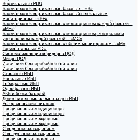
Вертикальные PDU
Блоки розеток вертикальные базовые – «В»
Блоки розеток вертикальные базовый с локальным
мониторингом – «В+»
Блоки розеток вертикальные с мониторингом каждой розетки –
«М+»
Блоки розеток вертикальные с мониторингом, контролем и
управлением каждой розеткой – «МС»
Блоки розеток вертикальные с общим мониторингом – «М»
Горизонтальные PDU
Система изоляции коридоров ЦОД
Микро ЦОД
Источники бесперебойного питания
Источники бесперебойного питания
Стоечные ИБП
Напольные ИБП
Трёхфазные ИБП
Однофазные ИБП
АКБ и блоки батарей
Дополнительные элементы для ИБП
Резервирование питания
Прецизионные кондиционеры
Прецизионные кондиционеры
Прецизионные межрядные
Прецизионные межрядные
С водяным охлаждением
С воздушным охлаждением
Прецизионные шкафные