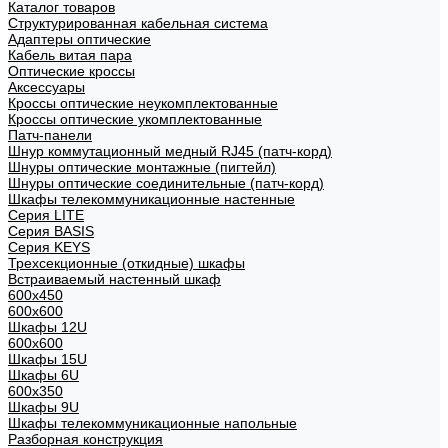
Каталог товаров
Структурированная кабельная система
Адаптеры оптические
Кабель витая пара
Оптические кроссы
Аксессуары
Кроссы оптические неукомплектованные
Кроссы оптические укомплектованные
Патч-панели
Шнур коммутационный медный RJ45 (патч-корд)
Шнуры оптические монтажные (пигтейл)
Шнуры оптические соединительные (патч-корд)
Шкафы телекоммуникационные настенные
Cерия LITE
Cерия BASIS
Cерия KEYS
Трехсекционные (откидные) шкафы
Встраиваемый настенный шкаф
600x450
600x600
Шкафы 12U
600x600
Шкафы 15U
Шкафы 6U
600x350
Шкафы 9U
Шкафы телекоммуникационные напольные
Разборная конструкция