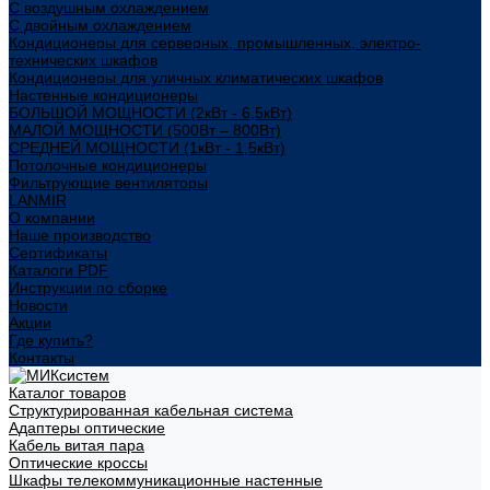
С воздушным охлаждением
С двойным охлаждением
Кондиционеры для серверных, промышленных, электро-
технических шкафов
Кондиционеры для уличных климатических шкафов
Настенные кондиционеры
БОЛЬШОЙ МОЩНОСТИ (2кВт - 6,5кВт)
МАЛОЙ МОЩНОСТИ (500Вт – 800Вт)
СРЕДНЕЙ МОЩНОСТИ (1кВт - 1,5кВт)
Потолочные кондиционеры
Фильтрующие вентиляторы
LANMIR
О компании
Наше производство
Сертификаты
Каталоги PDF
Инструкции по сборке
Новости
Акции
Где купить?
Контакты
Каталог товаров
Структурированная кабельная система
Адаптеры оптические
Кабель витая пара
Оптические кроссы
Шкафы телекоммуникационные настенные