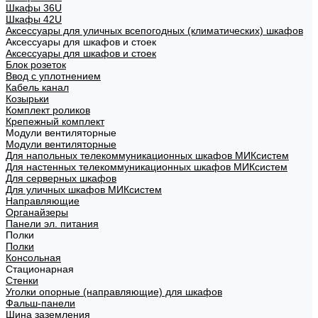
Шкафы 36U
Шкафы 42U
Аксессуары для уличных всепогодных (климатических) шкафов
Аксессуары для шкафов и стоек
Аксессуары для шкафов и стоек
Блок розеток
Ввод с уплотнением
Кабель канал
Козырьки
Комплект роликов
Крепежный комплект
Модули вентиляторные
Модули вентиляторные
Для напольных телекоммуникационных шкафов МИКсистем
Для настенных телекоммуникационных шкафов МИКсистем
Для серверных шкафов
Для уличных шкафов МИКсистем
Направляющие
Органайзеры
Панели эл. питания
Полки
Полки
Консольная
Стационарная
Стенки
Уголки опорные (направляющие) для шкафов
Фальш-панели
Шина заземления