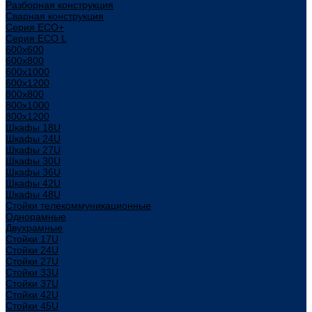
Разборная конструкция
Сварная конструкция
Серия ECO+
Серия ECO L
600x600
600x800
600х1000
600х1200
800x800
800х1000
800х1200
Шкафы 18U
Шкафы 24U
Шкафы 27U
Шкафы 30U
Шкафы 36U
Шкафы 42U
Шкафы 48U
Стойки телекоммуникационные
Однорамные
Двухрамные
Стойки 17U
Стойки 24U
Стойки 27U
Стойки 33U
Стойки 37U
Стойки 42U
Стойки 45U