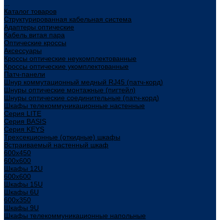
...
Каталог товаров
Структурированная кабельная система
Адаптеры оптические
Кабель витая пара
Оптические кроссы
Аксессуары
Кроссы оптические неукомплектованные
Кроссы оптические укомплектованные
Патч-панели
Шнур коммутационный медный RJ45 (патч-корд)
Шнуры оптические монтажные (пигтейл)
Шнуры оптические соединительные (патч-корд)
Шкафы телекоммуникационные настенные
Cерия LITE
Cерия BASIS
Cерия KEYS
Трехсекционные (откидные) шкафы
Встраиваемый настенный шкаф
600x450
600x600
Шкафы 12U
600x600
Шкафы 15U
Шкафы 6U
600x350
Шкафы 9U
Шкафы телекоммуникационные напольные