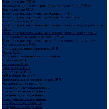
Блоки розеток (PDU)
Аксессуары для блоков распределения питания (PDU)
Вертикальные PDU
Блоки розеток вертикальные базовые – «В»
Блоки розеток вертикальные базовый с локальным
мониторингом – «В+»
Блоки розеток вертикальные с мониторингом каждой розетки –
«М+»
Блоки розеток вертикальные с мониторингом, контролем и
управлением каждой розеткой – «МС»
Блоки розеток вертикальные с общим мониторингом – «М»
Горизонтальные PDU
Система изоляции коридоров ЦОД
Микро ЦОД
Источники бесперебойного питания
Стоечные ИБП
Напольные ИБП
Трёхфазные ИБП
Однофазные ИБП
АКБ и блоки батарей
Дополнительные элементы для ИБП
Резервирование питания
Прецизионные кондиционеры
Прецизионные межрядные
С водяным охлаждением
С воздушным охлаждением
Прецизионные шкафные
С водяным охлаждением