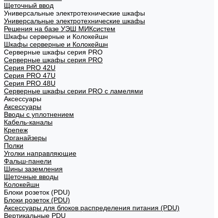
Щеточный ввод
Универсальные электротехнические шкафы
Универсальные электротехнические шкафы
Решения на базе УЭШ МИКсистем
Шкафы серверные и Колокейшн
Шкафы серверные и Колокейшн
Серверные шкафы серия PRO
Серверные шкафы серия PRO
Серия PRO 42U
Серия PRO 47U
Серия PRO 48U
Серверные шкафы серии PRO с ламелями
Аксессуары
Аксессуары
Вводы с уплотнением
Кабель-каналы
Крепеж
Органайзеры
Полки
Уголки направляющие
Фальш-панели
Шины заземления
Щеточные вводы
Колокейшн
Блоки розеток (PDU)
Блоки розеток (PDU)
Аксессуары для блоков распределения питания (PDU)
Вертикальные PDU