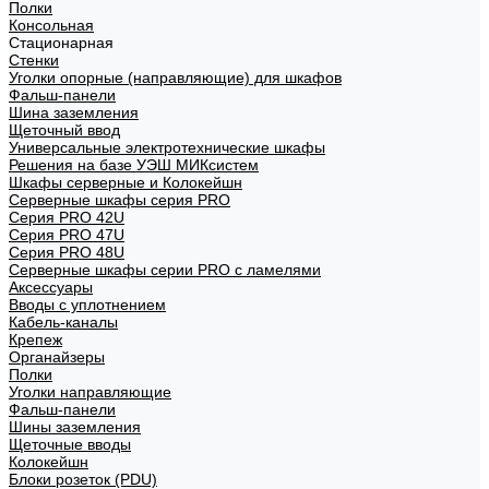
Полки
Консольная
Стационарная
Стенки
Уголки опорные (направляющие) для шкафов
Фальш-панели
Шина заземления
Щеточный ввод
Универсальные электротехнические шкафы
Решения на базе УЭШ МИКсистем
Шкафы серверные и Колокейшн
Серверные шкафы серия PRO
Серия PRO 42U
Серия PRO 47U
Серия PRO 48U
Серверные шкафы серии PRO с ламелями
Аксессуары
Вводы с уплотнением
Кабель-каналы
Крепеж
Органайзеры
Полки
Уголки направляющие
Фальш-панели
Шины заземления
Щеточные вводы
Колокейшн
Блоки розеток (PDU)