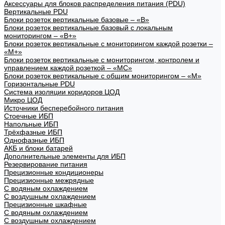
Аксессуары для блоков распределения питания (PDU)
Вертикальные PDU
Блоки розеток вертикальные базовые – «В»
Блоки розеток вертикальные базовый с локальным
мониторингом – «В+»
Блоки розеток вертикальные с мониторингом каждой розетки –
«М+»
Блоки розеток вертикальные с мониторингом, контролем и
управлением каждой розеткой – «МС»
Блоки розеток вертикальные с общим мониторингом – «М»
Горизонтальные PDU
Система изоляции коридоров ЦОД
Микро ЦОД
Источники бесперебойного питания
Стоечные ИБП
Напольные ИБП
Трёхфазные ИБП
Однофазные ИБП
АКБ и блоки батарей
Дополнительные элементы для ИБП
Резервирование питания
Прецизионные кондиционеры
Прецизионные межрядные
С водяным охлаждением
С воздушным охлаждением
Прецизионные шкафные
С водяным охлаждением
С воздушным охлаждением