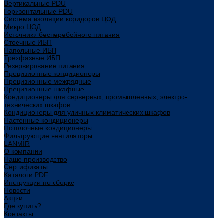
Вертикальные PDU
Горизонтальные PDU
Система изоляции коридоров ЦОД
Микро ЦОД
Источники бесперебойного питания
Стоечные ИБП
Напольные ИБП
Трёхфазные ИБП
Резервирование питания
Прецизионные кондиционеры
Прецизионные межрядные
Прецизионные шкафные
Кондиционеры для серверных, промышленных, электро-
технических шкафов
Кондиционеры для уличных климатических шкафов
Настенные кондиционеры
Потолочные кондиционеры
Фильтрующие вентиляторы
LANMIR
О компании
Наше производство
Сертификаты
Каталоги PDF
Инструкции по сборке
Новости
Акции
Где купить?
Контакты