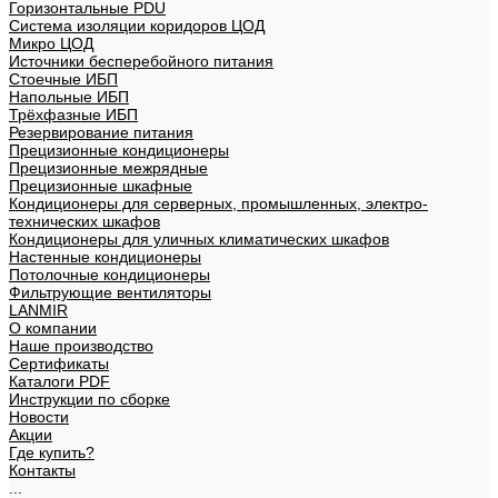
Горизонтальные PDU
Система изоляции коридоров ЦОД
Микро ЦОД
Источники бесперебойного питания
Стоечные ИБП
Напольные ИБП
Трёхфазные ИБП
Резервирование питания
Прецизионные кондиционеры
Прецизионные межрядные
Прецизионные шкафные
Кондиционеры для серверных, промышленных, электро-
технических шкафов
Кондиционеры для уличных климатических шкафов
Настенные кондиционеры
Потолочные кондиционеры
Фильтрующие вентиляторы
LANMIR
О компании
Наше производство
Сертификаты
Каталоги PDF
Инструкции по сборке
Новости
Акции
Где купить?
Контакты
...