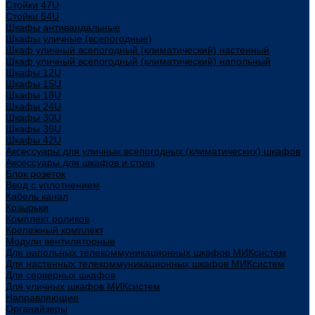
Стойки 47U
Стойки 54U
Шкафы антивандальные
Шкафы уличные (всепогодные)
Шкаф уличный всепогодный (климатический) настенный
Шкаф уличный всепогодный (климатический) напольный
Шкафы 12U
Шкафы 15U
Шкафы 18U
Шкафы 24U
Шкафы 30U
Шкафы 36U
Шкафы 42U
Аксессуары для уличных всепогодных (климатических) шкафов
Аксессуары для шкафов и стоек
Блок розеток
Ввод с уплотнением
Кабель канал
Козырьки
Комплект роликов
Крепежный комплект
Модули вентиляторные
Для напольных телекоммуникационных шкафов МИКсистем
Для настенных телекоммуникационных шкафов МИКсистем
Для серверных шкафов
Для уличных шкафов МИКсистем
Направляющие
Органайзеры