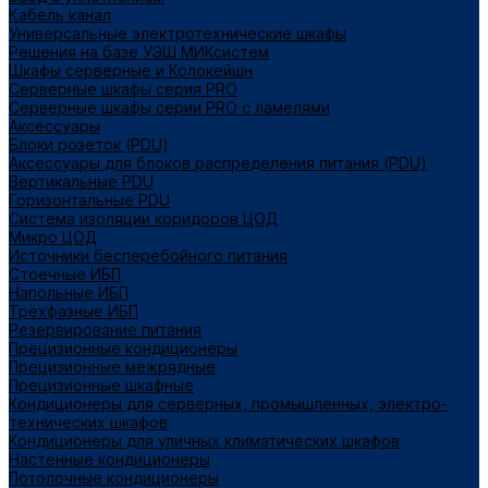
Кабель канал
Универсальные электротехнические шкафы
Решения на базе УЭШ МИКсистем
Шкафы серверные и Колокейшн
Серверные шкафы серия PRO
Серверные шкафы серии PRO с ламелями
Аксессуары
Блоки розеток (PDU)
Аксессуары для блоков распределения питания (PDU)
Вертикальные PDU
Горизонтальные PDU
Система изоляции коридоров ЦОД
Микро ЦОД
Источники бесперебойного питания
Стоечные ИБП
Напольные ИБП
Трёхфазные ИБП
Резервирование питания
Прецизионные кондиционеры
Прецизионные межрядные
Прецизионные шкафные
Кондиционеры для серверных, промышленных, электро-
технических шкафов
Кондиционеры для уличных климатических шкафов
Настенные кондиционеры
Потолочные кондиционеры