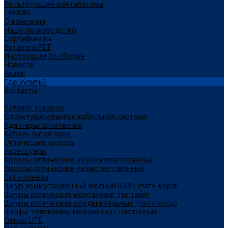
Фильтрующие вентиляторы
LANMIR
О компании
Наше производство
Сертификаты
Каталоги PDF
Инструкции по сборке
Новости
Акции
Где купить?
Контакты
...
Каталог товаров
Структурированная кабельная система
Адаптеры оптические
Кабель витая пара
Оптические кроссы
Аксессуары
Кроссы оптические неукомплектованные
Кроссы оптические укомплектованные
Патч-панели
Шнур коммутационный медный RJ45 (патч-корд)
Шнуры оптические монтажные (пигтейл)
Шнуры оптические соединительные (патч-корд)
Шкафы телекоммуникационные настенные
Cерия LITE