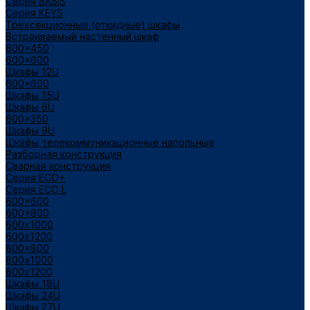
Cерия BASIS
Cерия KEYS
Трехсекционные (откидные) шкафы
Встраиваемый настенный шкаф
600x450
600x600
Шкафы 12U
600x600
Шкафы 15U
Шкафы 6U
600x350
Шкафы 9U
Шкафы телекоммуникационные напольные
Разборная конструкция
Сварная конструкция
Серия ECO+
Серия ECO L
600x600
600x800
600х1000
600х1200
800x800
800х1000
800х1200
Шкафы 18U
Шкафы 24U
Шкафы 27U