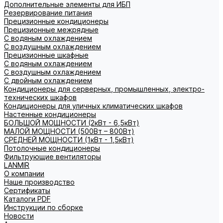
Дополнительные элементы для ИБП
Резервирование питания
Прецизионные кондиционеры
Прецизионные межрядные
С водяным охлаждением
С воздушным охлаждением
Прецизионные шкафные
С водяным охлаждением
С воздушным охлаждением
С двойным охлаждением
Кондиционеры для серверных, промышленных, электро-
технических шкафов
Кондиционеры для уличных климатических шкафов
Настенные кондиционеры
БОЛЬШОЙ МОЩНОСТИ (2кВт - 6,5кВт)
МАЛОЙ МОЩНОСТИ (500Вт – 800Вт)
СРЕДНЕЙ МОЩНОСТИ (1кВт - 1,5кВт)
Потолочные кондиционеры
Фильтрующие вентиляторы
LANMIR
О компании
Наше производство
Сертификаты
Каталоги PDF
Инструкции по сборке
Новости