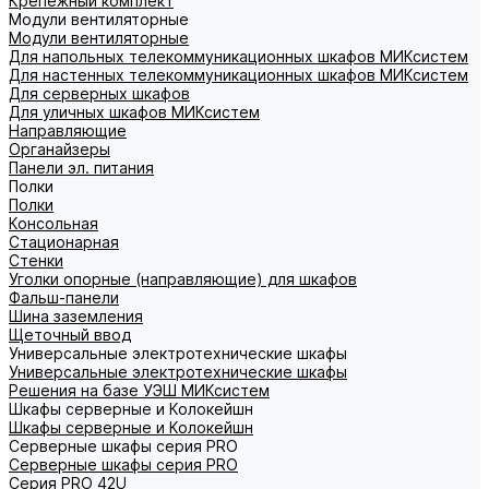
Крепежный комплект
Модули вентиляторные
Модули вентиляторные
Для напольных телекоммуникационных шкафов МИКсистем
Для настенных телекоммуникационных шкафов МИКсистем
Для серверных шкафов
Для уличных шкафов МИКсистем
Направляющие
Органайзеры
Панели эл. питания
Полки
Полки
Консольная
Стационарная
Стенки
Уголки опорные (направляющие) для шкафов
Фальш-панели
Шина заземления
Щеточный ввод
Универсальные электротехнические шкафы
Универсальные электротехнические шкафы
Решения на базе УЭШ МИКсистем
Шкафы серверные и Колокейшн
Шкафы серверные и Колокейшн
Серверные шкафы серия PRO
Серверные шкафы серия PRO
Серия PRO 42U