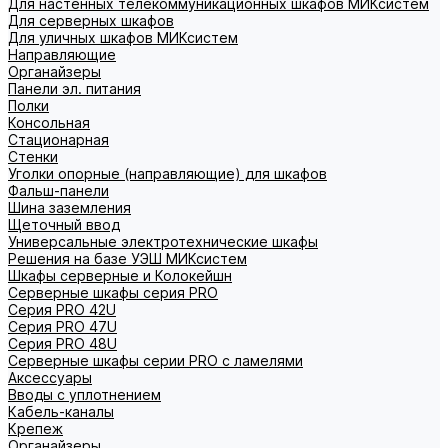
Для настенных телекоммуникационных шкафов МИКсистем
Для серверных шкафов
Для уличных шкафов МИКсистем
Направляющие
Органайзеры
Панели эл. питания
Полки
Консольная
Стационарная
Стенки
Уголки опорные (направляющие) для шкафов
Фальш-панели
Шина заземления
Щеточный ввод
Универсальные электротехнические шкафы
Решения на базе УЭШ МИКсистем
Шкафы серверные и Колокейшн
Серверные шкафы серия PRO
Серия PRO 42U
Серия PRO 47U
Серия PRO 48U
Серверные шкафы серии PRO с ламелями
Аксессуары
Вводы с уплотнением
Кабель-каналы
Крепеж
Органайзеры