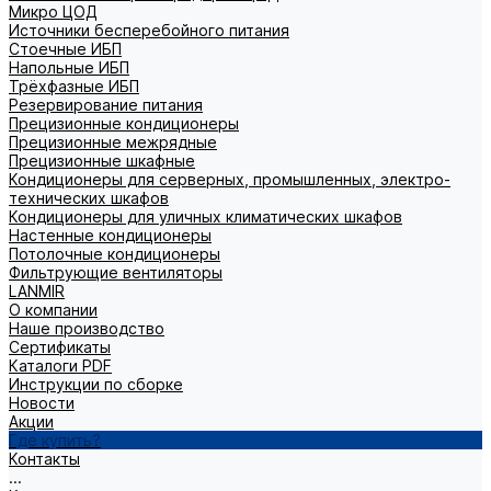
Микро ЦОД
Источники бесперебойного питания
Стоечные ИБП
Напольные ИБП
Трёхфазные ИБП
Резервирование питания
Прецизионные кондиционеры
Прецизионные межрядные
Прецизионные шкафные
Кондиционеры для серверных, промышленных, электро-
технических шкафов
Кондиционеры для уличных климатических шкафов
Настенные кондиционеры
Потолочные кондиционеры
Фильтрующие вентиляторы
LANMIR
О компании
Наше производство
Сертификаты
Каталоги PDF
Инструкции по сборке
Новости
Акции
Где купить?
Контакты
...