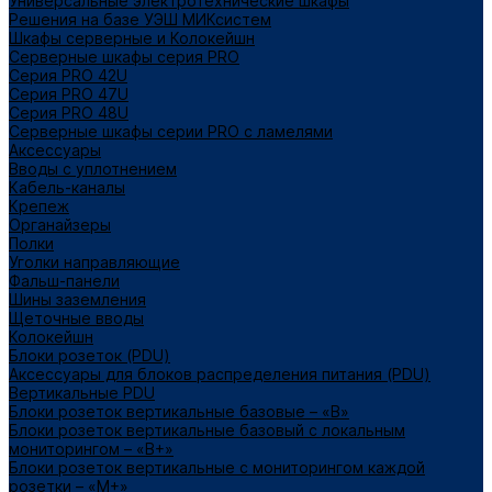
Универсальные электротехнические шкафы
Решения на базе УЭШ МИКсистем
Шкафы серверные и Колокейшн
Серверные шкафы серия PRO
Серия PRO 42U
Серия PRO 47U
Серия PRO 48U
Серверные шкафы серии PRO с ламелями
Аксессуары
Вводы с уплотнением
Кабель-каналы
Крепеж
Органайзеры
Полки
Уголки направляющие
Фальш-панели
Шины заземления
Щеточные вводы
Колокейшн
Блоки розеток (PDU)
Аксессуары для блоков распределения питания (PDU)
Вертикальные PDU
Блоки розеток вертикальные базовые – «В»
Блоки розеток вертикальные базовый с локальным
мониторингом – «В+»
Блоки розеток вертикальные с мониторингом каждой
розетки – «М+»