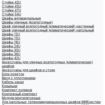
Стойки 42U
Стойки 45U
Стойки 47U
Стойки 54U
Шкафы антивандальные
Шкафы уличные (всепогодные)
Шкаф уличный всепогодный (климатический) настенный
Шкаф уличный всепогодный (климатический) напольный
Шкафы 12U
Шкафы 15U
Шкафы 18U
Шкафы 24U
Шкафы 30U
Шкафы 36U
Шкафы 42U
Аксессуары для уличных всепогодных (климатических)
шкафов
Аксессуары для шкафов и стоек
Блок розеток
Ввод с уплотнением
Кабель канал
Козырьки
Комплект роликов
Крепежный комплект
Модули вентиляторные
Для напольных телекоммуникационных шкафов МИКсистем