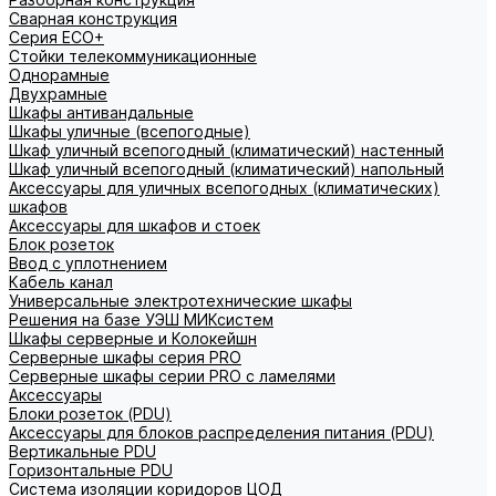
Сварная конструкция
Серия ECO+
Стойки телекоммуникационные
Однорамные
Двухрамные
Шкафы антивандальные
Шкафы уличные (всепогодные)
Шкаф уличный всепогодный (климатический) настенный
Шкаф уличный всепогодный (климатический) напольный
Аксессуары для уличных всепогодных (климатических)
шкафов
Аксессуары для шкафов и стоек
Блок розеток
Ввод с уплотнением
Кабель канал
Универсальные электротехнические шкафы
Решения на базе УЭШ МИКсистем
Шкафы серверные и Колокейшн
Серверные шкафы серия PRO
Серверные шкафы серии PRO с ламелями
Аксессуары
Блоки розеток (PDU)
Аксессуары для блоков распределения питания (PDU)
Вертикальные PDU
Горизонтальные PDU
Система изоляции коридоров ЦОД