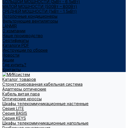
БОЛЬШОЙ МОЩНОСТИ (2кВт - 6,5кВт)
МАЛОЙ МОЩНОСТИ (500Вт – 800Вт)
СРЕДНЕЙ МОЩНОСТИ (1кВт - 1,5кВт)
Потолочные кондиционеры
Фильтрующие вентиляторы
LANMIR
О компании
Наше производство
Сертификаты
Каталоги PDF
Инструкции по сборке
Новости
Акции
Где купить?
Контакты
Каталог товаров
Структурированная кабельная система
Адаптеры оптические
Кабель витая пара
Оптические кроссы
Шкафы телекоммуникационные настенные
Cерия LITE
Cерия BASIS
Cерия KEYS
Шкафы телекоммуникационные напольные
Разборная конструкция