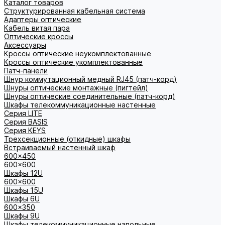
Каталог товаров
Структурированная кабельная система
Адаптеры оптические
Кабель витая пара
Оптические кроссы
Аксессуары
Кроссы оптические неукомплектованные
Кроссы оптические укомплектованные
Патч-панели
Шнур коммутационный медный RJ45 (патч-корд)
Шнуры оптические монтажные (пигтейл)
Шнуры оптические соединительные (патч-корд)
Шкафы телекоммуникационные настенные
Cерия LITE
Cерия BASIS
Cерия KEYS
Трехсекционные (откидные) шкафы
Встраиваемый настенный шкаф
600x450
600x600
Шкафы 12U
600x600
Шкафы 15U
Шкафы 6U
600x350
Шкафы 9U
Шкафы телекоммуникационные напольные