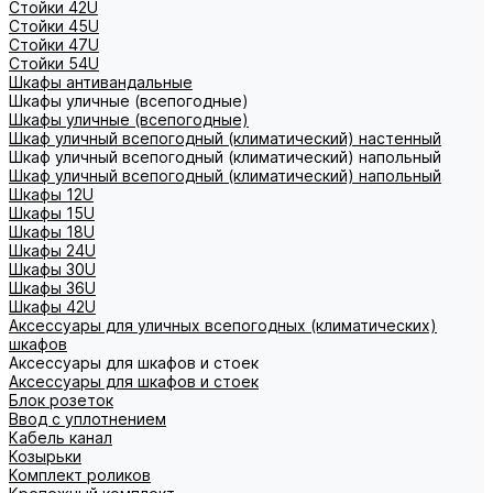
Стойки 42U
Стойки 45U
Стойки 47U
Стойки 54U
Шкафы антивандальные
Шкафы уличные (всепогодные)
Шкафы уличные (всепогодные)
Шкаф уличный всепогодный (климатический) настенный
Шкаф уличный всепогодный (климатический) напольный
Шкаф уличный всепогодный (климатический) напольный
Шкафы 12U
Шкафы 15U
Шкафы 18U
Шкафы 24U
Шкафы 30U
Шкафы 36U
Шкафы 42U
Аксессуары для уличных всепогодных (климатических)
шкафов
Аксессуары для шкафов и стоек
Аксессуары для шкафов и стоек
Блок розеток
Ввод с уплотнением
Кабель канал
Козырьки
Комплект роликов