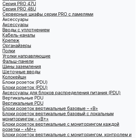
Серия PRO 47U
Серия PRO 48U
Серверные шкафы серии PRO с ламелями
Аксессуары
Аксессуары
Вводы с уплотнением
Кабель-каналы
Крепеж
Органайзеры
Полки
Уголки направляющие
Фальш-панели
Шины заземления
Щеточные вводы
Колокейшн
Блоки розеток (PDU)
Блоки розеток (PDU)
Аксессуары для блоков распределения питания (PDU)
Вертикальные PDU
Вертикальные PDU
Блоки розеток вертикальные базовые – «В»
Блоки розеток вертикальные базовый с локальным
мониторингом – «В+»
Блоки розеток вертикальные с мониторингом каждой
розетки – «М+»
Блоки розеток вертикальные с мониторингом, контролем и