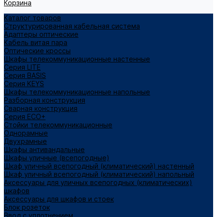
Корзина
Каталог товаров
Структурированная кабельная система
Адаптеры оптические
Кабель витая пара
Оптические кроссы
Шкафы телекоммуникационные настенные
Cерия LITE
Cерия BASIS
Cерия KEYS
Шкафы телекоммуникационные напольные
Разборная конструкция
Сварная конструкция
Серия ECO+
Стойки телекоммуникационные
Однорамные
Двухрамные
Шкафы антивандальные
Шкафы уличные (всепогодные)
Шкаф уличный всепогодный (климатический) настенный
Шкаф уличный всепогодный (климатический) напольный
Аксессуары для уличных всепогодных (климатических)
шкафов
Аксессуары для шкафов и стоек
Блок розеток
Ввод с уплотнением