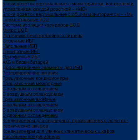
Блоки розеток вертикальные с мониторингом, контролем и
управлением каждой розеткой – «МС»
Блоки розеток вертикальные с общим мониторингом – «М»
Горизонтальные PDU
Система изоляции коридоров ЦОД
Микро ЦОД
Источники бесперебойного питания
Стоечные ИБП
Напольные ИБП
Трёхфазные ИБП
Однофазные ИБП
АКБ и блоки батарей
Дополнительные элементы для ИБП
Резервирование питания
Прецизионные кондиционеры
Прецизионные межрядные
С водяным охлаждением
С воздушным охлаждением
Прецизионные шкафные
С водяным охлаждением
С воздушным охлаждением
С двойным охлаждением
Кондиционеры для серверных, промышленных, электро-
технических шкафов
Кондиционеры для уличных климатических шкафов
Настенные кондиционеры