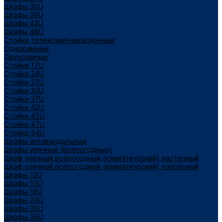
Шкафы 30U
Шкафы 36U
Шкафы 42U
Шкафы 48U
Стойки телекоммуникационные
Однорамные
Двухрамные
Стойки 17U
Стойки 24U
Стойки 27U
Стойки 33U
Стойки 37U
Стойки 42U
Стойки 45U
Стойки 47U
Стойки 54U
Шкафы антивандальные
Шкафы уличные (всепогодные)
Шкаф уличный всепогодный (климатический) настенный
Шкаф уличный всепогодный (климатический) напольный
Шкафы 12U
Шкафы 15U
Шкафы 18U
Шкафы 24U
Шкафы 30U
Шкафы 36U