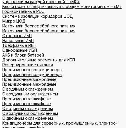
управлением каждой розеткой – «МС»
Блоки розеток вертикальные с общим мониторингом – «М»
Горизонтальные PDU
Система изоляции коридоров ЦОД
Микро ЦОД
Источники бесперебойного питания
Источники бесперебойного питания
Стоечные ИБП
Напольные ИБП
Трёхфазные ИБП
Однофазные ИБП
АКБ и блоки батарей
Дополнительные элементы для ИБП
Резервирование питания
Прецизионные кондиционеры
Прецизионные кондиционеры
Прецизионные межрядные
Прецизионные межрядные
С водяным охлаждением
С воздушным охлаждением
Прецизионные шкафные
Прецизионные шкафные
С водяным охлаждением
С воздушным охлаждением
С двойным охлаждением
Кондиционеры для серверных, промышленных, электро-
технических шкафов