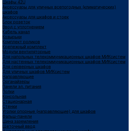
Шкафы 42U
Аксессуары для уличных всепогодных (климатических)
шкафов
Аксессуары для шкафов и стоек
Блок розеток
Ввод с уплотнением
Кабель канал
Козырьки
Комплект роликов
Крепежный комплект
Модули вентиляторные
Для напольных телекоммуникационных шкафов МИКсистем
Для настенных телекоммуникационных шкафов МИКсистем
Для серверных шкафов
Для уличных шкафов МИКсистем
Направляющие
Органайзеры
Панели эл. питания
Полки
Консольная
Стационарная
Стенки
Уголки опорные (направляющие) для шкафов
Фальш-панели
Шина заземления
Щеточный ввод