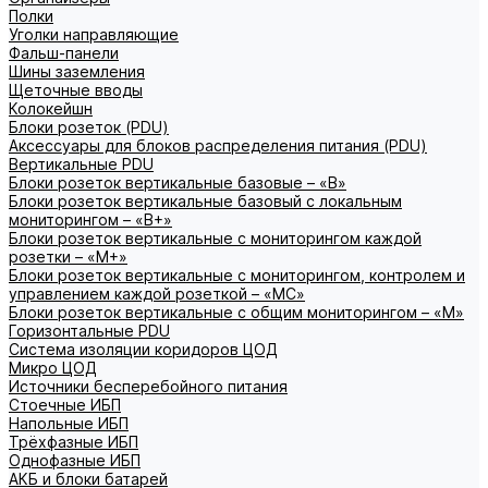
Полки
Уголки направляющие
Фальш-панели
Шины заземления
Щеточные вводы
Колокейшн
Блоки розеток (PDU)
Аксессуары для блоков распределения питания (PDU)
Вертикальные PDU
Блоки розеток вертикальные базовые – «В»
Блоки розеток вертикальные базовый с локальным
мониторингом – «В+»
Блоки розеток вертикальные с мониторингом каждой
розетки – «М+»
Блоки розеток вертикальные с мониторингом, контролем и
управлением каждой розеткой – «МС»
Блоки розеток вертикальные с общим мониторингом – «М»
Горизонтальные PDU
Система изоляции коридоров ЦОД
Микро ЦОД
Источники бесперебойного питания
Стоечные ИБП
Напольные ИБП
Трёхфазные ИБП
Однофазные ИБП
АКБ и блоки батарей