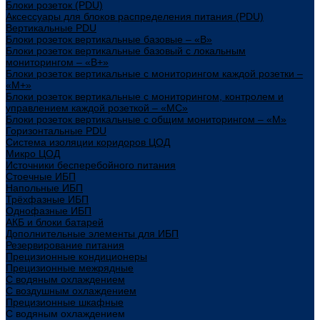
Блоки розеток (PDU)
Аксессуары для блоков распределения питания (PDU)
Вертикальные PDU
Блоки розеток вертикальные базовые – «В»
Блоки розеток вертикальные базовый с локальным
мониторингом – «В+»
Блоки розеток вертикальные с мониторингом каждой розетки –
«М+»
Блоки розеток вертикальные с мониторингом, контролем и
управлением каждой розеткой – «МС»
Блоки розеток вертикальные с общим мониторингом – «М»
Горизонтальные PDU
Система изоляции коридоров ЦОД
Микро ЦОД
Источники бесперебойного питания
Стоечные ИБП
Напольные ИБП
Трёхфазные ИБП
Однофазные ИБП
АКБ и блоки батарей
Дополнительные элементы для ИБП
Резервирование питания
Прецизионные кондиционеры
Прецизионные межрядные
С водяным охлаждением
С воздушным охлаждением
Прецизионные шкафные
С водяным охлаждением