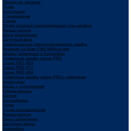
Панели эл. питания
Полки
Консольная
Стационарная
Стенки
Уголки опорные (направляющие) для шкафов
Фальш-панели
Шина заземления
Щеточный ввод
Универсальные электротехнические шкафы
Решения на базе УЭШ МИКсистем
Шкафы серверные и Колокейшн
Серверные шкафы серия PRO
Серия PRO 42U
Серия PRO 47U
Серия PRO 48U
Серверные шкафы серии PRO с ламелями
Аксессуары
Вводы с уплотнением
Кабель-каналы
Крепеж
Органайзеры
Полки
Уголки направляющие
Фальш-панели
Шины заземления
Щеточные вводы
Колокейшн