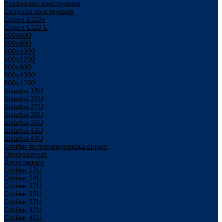
Разборная конструкция
Сварная конструкция
Серия ECO+
Серия ECO L
600x600
600x800
600х1000
600х1200
800x800
800х1000
800х1200
Шкафы 18U
Шкафы 24U
Шкафы 27U
Шкафы 30U
Шкафы 36U
Шкафы 42U
Шкафы 48U
Стойки телекоммуникационные
Однорамные
Двухрамные
Стойки 17U
Стойки 24U
Стойки 27U
Стойки 33U
Стойки 37U
Стойки 42U
Стойки 45U