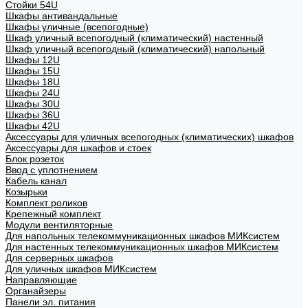
Стойки 54U
Шкафы антивандальные
Шкафы уличные (всепогодные)
Шкаф уличный всепогодный (климатический) настенный
Шкаф уличный всепогодный (климатический) напольный
Шкафы 12U
Шкафы 15U
Шкафы 18U
Шкафы 24U
Шкафы 30U
Шкафы 36U
Шкафы 42U
Аксессуары для уличных всепогодных (климатических) шкафов
Аксессуары для шкафов и стоек
Блок розеток
Ввод с уплотнением
Кабель канал
Козырьки
Комплект роликов
Крепежный комплект
Модули вентиляторные
Для напольных телекоммуникационных шкафов МИКсистем
Для настенных телекоммуникационных шкафов МИКсистем
Для серверных шкафов
Для уличных шкафов МИКсистем
Направляющие
Органайзеры
Панели эл. питания