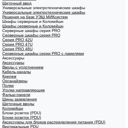
Щеточный ввод
Универсальные электротехнические шкафы
Универсальные электротехнические шкафы
Решения на базе УЭШ МИКсистем
Шкафы серверные и Колокейшн
Шкафы серверные и Колокейшн
Серверные шкафы серия PRO
Серверные шкафы серия PRO
Серия PRO 42U
Серия PRO 47U
Серия PRO 48U
Серверные шкафы серии PRO с ламелями
Аксессуары
Аксессуары
Вводы с уплотнением
Кабель-каналы
Крепеж
Органайзеры
Полки
Уголки направляющие
Фальш-панели
Шины заземления
Щеточные вводы
Колокейшн
Блоки розеток (PDU)
Блоки розеток (PDU)
Аксессуары для блоков распределения питания (PDU)
Вертикальные PDU