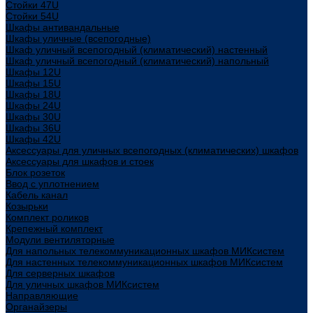
Стойки 47U
Стойки 54U
Шкафы антивандальные
Шкафы уличные (всепогодные)
Шкаф уличный всепогодный (климатический) настенный
Шкаф уличный всепогодный (климатический) напольный
Шкафы 12U
Шкафы 15U
Шкафы 18U
Шкафы 24U
Шкафы 30U
Шкафы 36U
Шкафы 42U
Аксессуары для уличных всепогодных (климатических) шкафов
Аксессуары для шкафов и стоек
Блок розеток
Ввод с уплотнением
Кабель канал
Козырьки
Комплект роликов
Крепежный комплект
Модули вентиляторные
Для напольных телекоммуникационных шкафов МИКсистем
Для настенных телекоммуникационных шкафов МИКсистем
Для серверных шкафов
Для уличных шкафов МИКсистем
Направляющие
Органайзеры