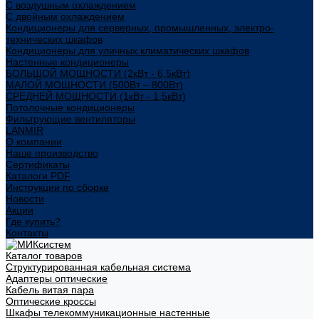
С воздушным охлаждением
С двойным охлаждением
Кондиционеры для серверных, промышленных, электро-
технических шкафов
Кондиционеры для уличных климатических шкафов
Настенные кондиционеры
БОЛЬШОЙ МОЩНОСТИ (2кВт - 6,5кВт)
МАЛОЙ МОЩНОСТИ (500Вт – 800Вт)
СРЕДНЕЙ МОЩНОСТИ (1кВт - 1,5кВт)
Потолочные кондиционеры
Фильтрующие вентиляторы
LANMIR
О компании
Наше производство
Сертификаты
Каталоги PDF
Инструкции по сборке
Новости
Акции
Где купить?
Контакты
Каталог товаров
Структурированная кабельная система
Адаптеры оптические
Кабель витая пара
Оптические кроссы
Шкафы телекоммуникационные настенные