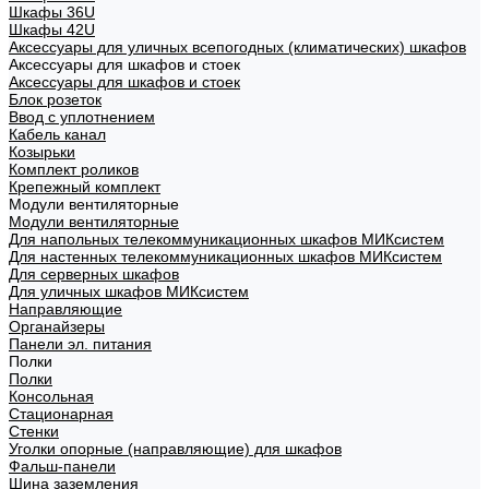
Шкафы 36U
Шкафы 42U
Аксессуары для уличных всепогодных (климатических) шкафов
Аксессуары для шкафов и стоек
Аксессуары для шкафов и стоек
Блок розеток
Ввод с уплотнением
Кабель канал
Козырьки
Комплект роликов
Крепежный комплект
Модули вентиляторные
Модули вентиляторные
Для напольных телекоммуникационных шкафов МИКсистем
Для настенных телекоммуникационных шкафов МИКсистем
Для серверных шкафов
Для уличных шкафов МИКсистем
Направляющие
Органайзеры
Панели эл. питания
Полки
Полки
Консольная
Стационарная
Стенки
Уголки опорные (направляющие) для шкафов
Фальш-панели
Шина заземления