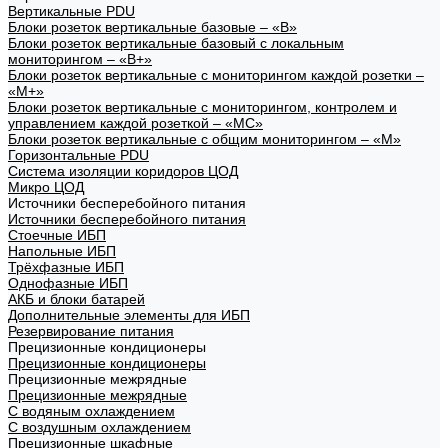
Вертикальные PDU
Блоки розеток вертикальные базовые – «В»
Блоки розеток вертикальные базовый с локальным
мониторингом – «В+»
Блоки розеток вертикальные с мониторингом каждой розетки –
«М+»
Блоки розеток вертикальные с мониторингом, контролем и
управлением каждой розеткой – «МС»
Блоки розеток вертикальные с общим мониторингом – «М»
Горизонтальные PDU
Система изоляции коридоров ЦОД
Микро ЦОД
Источники бесперебойного питания
Источники бесперебойного питания
Стоечные ИБП
Напольные ИБП
Трёхфазные ИБП
Однофазные ИБП
АКБ и блоки батарей
Дополнительные элементы для ИБП
Резервирование питания
Прецизионные кондиционеры
Прецизионные кондиционеры
Прецизионные межрядные
Прецизионные межрядные
С водяным охлаждением
С воздушным охлаждением
Прецизионные шкафные