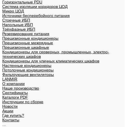
Горизонтальные PDU
Система изоляции коридоров ЦОД
Микро ЦОД
Источники бесперебойного питания
Стоечные ИБП
Напольные ИБП
Трёхфазные ИБП
Резервирование питания
Прецизионные кондиционеры
Прецизионные межрядные
Прецизионные шкафные
Кондиционеры для серверных, промышленных, электро-
технических шкафов
Кондиционеры для уличных климатических шкафов
Настенные кондиционеры
Потолочные кондиционеры
Фильтрующие вентиляторы
LANMIR
О компании
Наше производство
Сертификаты
Каталоги PDF
Инструкции по сборке
Новости
Акции
Где купить?
Контакты
...