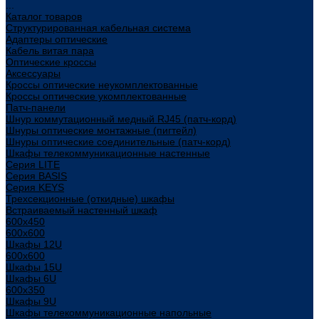
...
Каталог товаров
Структурированная кабельная система
Адаптеры оптические
Кабель витая пара
Оптические кроссы
Аксессуары
Кроссы оптические неукомплектованные
Кроссы оптические укомплектованные
Патч-панели
Шнур коммутационный медный RJ45 (патч-корд)
Шнуры оптические монтажные (пигтейл)
Шнуры оптические соединительные (патч-корд)
Шкафы телекоммуникационные настенные
Cерия LITE
Cерия BASIS
Cерия KEYS
Трехсекционные (откидные) шкафы
Встраиваемый настенный шкаф
600x450
600x600
Шкафы 12U
600x600
Шкафы 15U
Шкафы 6U
600x350
Шкафы 9U
Шкафы телекоммуникационные напольные