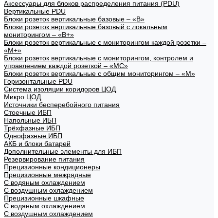
Аксессуары для блоков распределения питания (PDU)
Вертикальные PDU
Блоки розеток вертикальные базовые – «В»
Блоки розеток вертикальные базовый с локальным
мониторингом – «В+»
Блоки розеток вертикальные с мониторингом каждой розетки –
«М+»
Блоки розеток вертикальные с мониторингом, контролем и
управлением каждой розеткой – «МС»
Блоки розеток вертикальные с общим мониторингом – «М»
Горизонтальные PDU
Система изоляции коридоров ЦОД
Микро ЦОД
Источники бесперебойного питания
Стоечные ИБП
Напольные ИБП
Трёхфазные ИБП
Однофазные ИБП
АКБ и блоки батарей
Дополнительные элементы для ИБП
Резервирование питания
Прецизионные кондиционеры
Прецизионные межрядные
С водяным охлаждением
С воздушным охлаждением
Прецизионные шкафные
С водяным охлаждением
С воздушным охлаждением