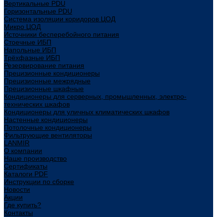
Вертикальные PDU
Горизонтальные PDU
Система изоляции коридоров ЦОД
Микро ЦОД
Источники бесперебойного питания
Стоечные ИБП
Напольные ИБП
Трёхфазные ИБП
Резервирование питания
Прецизионные кондиционеры
Прецизионные межрядные
Прецизионные шкафные
Кондиционеры для серверных, промышленных, электро-
технических шкафов
Кондиционеры для уличных климатических шкафов
Настенные кондиционеры
Потолочные кондиционеры
Фильтрующие вентиляторы
LANMIR
О компании
Наше производство
Сертификаты
Каталоги PDF
Инструкции по сборке
Новости
Акции
Где купить?
Контакты