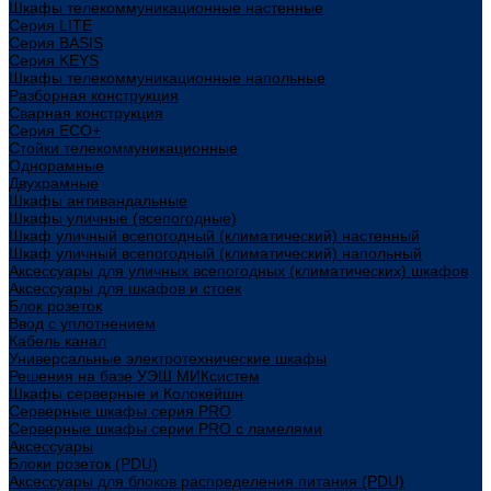
Шкафы телекоммуникационные настенные
Cерия LITE
Cерия BASIS
Cерия KEYS
Шкафы телекоммуникационные напольные
Разборная конструкция
Сварная конструкция
Серия ECO+
Стойки телекоммуникационные
Однорамные
Двухрамные
Шкафы антивандальные
Шкафы уличные (всепогодные)
Шкаф уличный всепогодный (климатический) настенный
Шкаф уличный всепогодный (климатический) напольный
Аксессуары для уличных всепогодных (климатических) шкафов
Аксессуары для шкафов и стоек
Блок розеток
Ввод с уплотнением
Кабель канал
Универсальные электротехнические шкафы
Решения на базе УЭШ МИКсистем
Шкафы серверные и Колокейшн
Серверные шкафы серия PRO
Серверные шкафы серии PRO с ламелями
Аксессуары
Блоки розеток (PDU)
Аксессуары для блоков распределения питания (PDU)