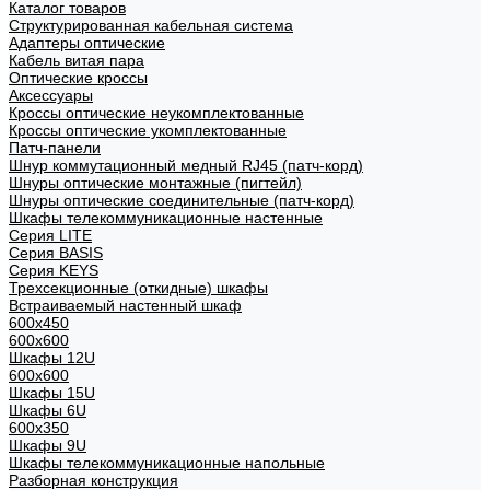
Каталог товаров
Структурированная кабельная система
Адаптеры оптические
Кабель витая пара
Оптические кроссы
Аксессуары
Кроссы оптические неукомплектованные
Кроссы оптические укомплектованные
Патч-панели
Шнур коммутационный медный RJ45 (патч-корд)
Шнуры оптические монтажные (пигтейл)
Шнуры оптические соединительные (патч-корд)
Шкафы телекоммуникационные настенные
Cерия LITE
Cерия BASIS
Cерия KEYS
Трехсекционные (откидные) шкафы
Встраиваемый настенный шкаф
600x450
600x600
Шкафы 12U
600x600
Шкафы 15U
Шкафы 6U
600x350
Шкафы 9U
Шкафы телекоммуникационные напольные
Разборная конструкция