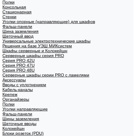
Полки
Консольная
Стационарная
Стенки
Уголки опорные (направляющие) для шкафов
Фальш-панели
Шина заземления
Щеточный ввод
Универсальные электротехнические шкафы
Решения на базе УЭШ МИКсистем
Шкафы серверные и Колокейшн
Серверные шкафы серия PRO
Серия PRO 42U
Серия PRO 47U
Серия PRO 48U
Серверные шкафы серии PRO с ламелями
Аксессуары
Вводы с уплотнением
Кабель-каналы
Крепеж
Органайзеры
Полки
Уголки направляющие
Фальш-панели
Шины заземления
Щеточные вводы
Колокейшн
Блоки розеток (PDU)