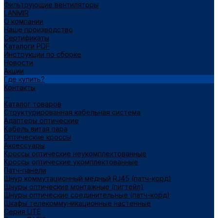
Фильтрующие вентиляторы
LANMIR
О компании
Наше производство
Сертификаты
Каталоги PDF
Инструкции по сборке
Новости
Акции
Где купить?
Контакты
...
Каталог товаров
Структурированная кабельная система
Адаптеры оптические
Кабель витая пара
Оптические кроссы
Аксессуары
Кроссы оптические неукомплектованные
Кроссы оптические укомплектованные
Патч-панели
Шнур коммутационный медный RJ45 (патч-корд)
Шнуры оптические монтажные (пигтейл)
Шнуры оптические соединительные (патч-корд)
Шкафы телекоммуникационные настенные
Cерия LITE