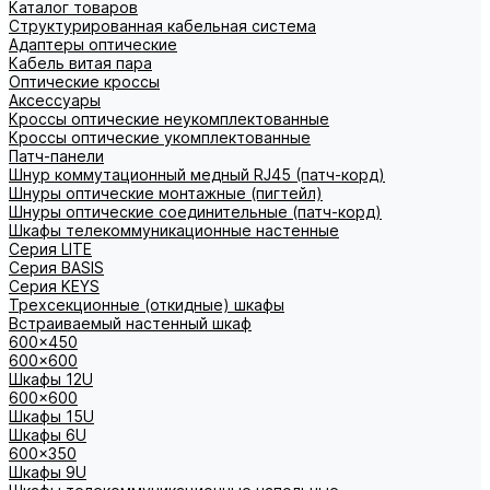
Каталог товаров
Структурированная кабельная система
Адаптеры оптические
Кабель витая пара
Оптические кроссы
Аксессуары
Кроссы оптические неукомплектованные
Кроссы оптические укомплектованные
Патч-панели
Шнур коммутационный медный RJ45 (патч-корд)
Шнуры оптические монтажные (пигтейл)
Шнуры оптические соединительные (патч-корд)
Шкафы телекоммуникационные настенные
Cерия LITE
Cерия BASIS
Cерия KEYS
Трехсекционные (откидные) шкафы
Встраиваемый настенный шкаф
600x450
600x600
Шкафы 12U
600x600
Шкафы 15U
Шкафы 6U
600x350
Шкафы 9U