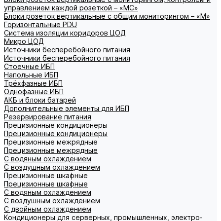
управлением каждой розеткой – «МС»
Блоки розеток вертикальные с общим мониторингом – «М»
Горизонтальные PDU
Система изоляции коридоров ЦОД
Микро ЦОД
Источники бесперебойного питания
Источники бесперебойного питания
Стоечные ИБП
Напольные ИБП
Трёхфазные ИБП
Однофазные ИБП
АКБ и блоки батарей
Дополнительные элементы для ИБП
Резервирование питания
Прецизионные кондиционеры
Прецизионные кондиционеры
Прецизионные межрядные
Прецизионные межрядные
С водяным охлаждением
С воздушным охлаждением
Прецизионные шкафные
Прецизионные шкафные
С водяным охлаждением
С воздушным охлаждением
С двойным охлаждением
Кондиционеры для серверных, промышленных, электро-