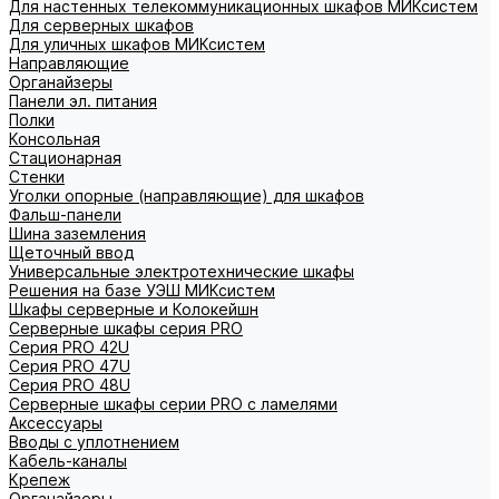
Для настенных телекоммуникационных шкафов МИКсистем
Для серверных шкафов
Для уличных шкафов МИКсистем
Направляющие
Органайзеры
Панели эл. питания
Полки
Консольная
Стационарная
Стенки
Уголки опорные (направляющие) для шкафов
Фальш-панели
Шина заземления
Щеточный ввод
Универсальные электротехнические шкафы
Решения на базе УЭШ МИКсистем
Шкафы серверные и Колокейшн
Серверные шкафы серия PRO
Серия PRO 42U
Серия PRO 47U
Серия PRO 48U
Серверные шкафы серии PRO с ламелями
Аксессуары
Вводы с уплотнением
Кабель-каналы
Крепеж
Органайзеры