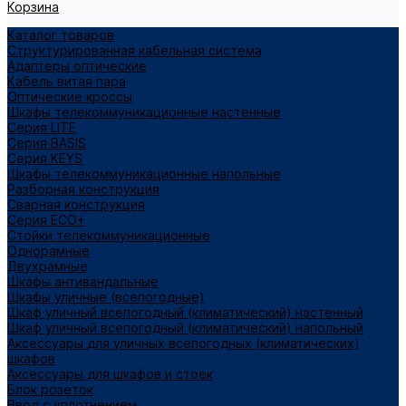
Корзина
Каталог товаров
Структурированная кабельная система
Адаптеры оптические
Кабель витая пара
Оптические кроссы
Шкафы телекоммуникационные настенные
Cерия LITE
Cерия BASIS
Cерия KEYS
Шкафы телекоммуникационные напольные
Разборная конструкция
Сварная конструкция
Серия ECO+
Стойки телекоммуникационные
Однорамные
Двухрамные
Шкафы антивандальные
Шкафы уличные (всепогодные)
Шкаф уличный всепогодный (климатический) настенный
Шкаф уличный всепогодный (климатический) напольный
Аксессуары для уличных всепогодных (климатических)
шкафов
Аксессуары для шкафов и стоек
Блок розеток
Ввод с уплотнением