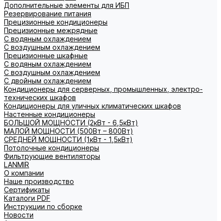
Дополнительные элементы для ИБП
Резервирование питания
Прецизионные кондиционеры
Прецизионные межрядные
С водяным охлаждением
С воздушным охлаждением
Прецизионные шкафные
С водяным охлаждением
С воздушным охлаждением
С двойным охлаждением
Кондиционеры для серверных, промышленных, электро-
технических шкафов
Кондиционеры для уличных климатических шкафов
Настенные кондиционеры
БОЛЬШОЙ МОЩНОСТИ (2кВт - 6,5кВт)
МАЛОЙ МОЩНОСТИ (500Вт – 800Вт)
СРЕДНЕЙ МОЩНОСТИ (1кВт - 1,5кВт)
Потолочные кондиционеры
Фильтрующие вентиляторы
LANMIR
О компании
Наше производство
Сертификаты
Каталоги PDF
Инструкции по сборке
Новости