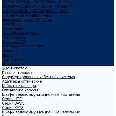
БОЛЬШОЙ МОЩНОСТИ (2кВт - 6,5кВт)
МАЛОЙ МОЩНОСТИ (500Вт – 800Вт)
СРЕДНЕЙ МОЩНОСТИ (1кВт - 1,5кВт)
Потолочные кондиционеры
Фильтрующие вентиляторы
LANMIR
О компании
Наше производство
Сертификаты
Каталоги PDF
Инструкции по сборке
Новости
Акции
Где купить?
Контакты
Каталог товаров
Структурированная кабельная система
Адаптеры оптические
Кабель витая пара
Оптические кроссы
Шкафы телекоммуникационные настенные
Cерия LITE
Cерия BASIS
Cерия KEYS
Шкафы телекоммуникационные напольные