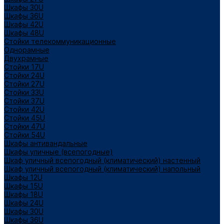
Шкафы 30U
Шкафы 36U
Шкафы 42U
Шкафы 48U
Стойки телекоммуникационные
Однорамные
Двухрамные
Стойки 17U
Стойки 24U
Стойки 27U
Стойки 33U
Стойки 37U
Стойки 42U
Стойки 45U
Стойки 47U
Стойки 54U
Шкафы антивандальные
Шкафы уличные (всепогодные)
Шкаф уличный всепогодный (климатический) настенный
Шкаф уличный всепогодный (климатический) напольный
Шкафы 12U
Шкафы 15U
Шкафы 18U
Шкафы 24U
Шкафы 30U
Шкафы 36U