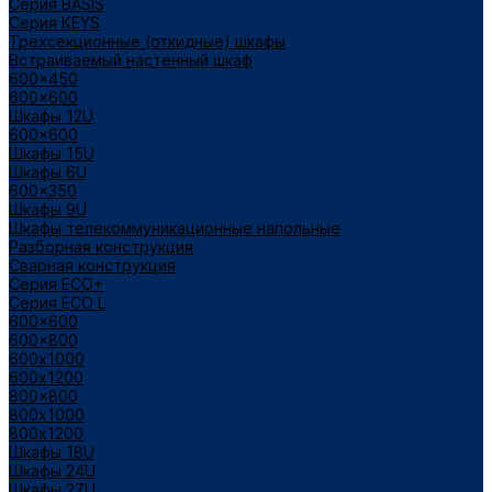
Cерия BASIS
Cерия KEYS
Трехсекционные (откидные) шкафы
Встраиваемый настенный шкаф
600x450
600x600
Шкафы 12U
600x600
Шкафы 15U
Шкафы 6U
600x350
Шкафы 9U
Шкафы телекоммуникационные напольные
Разборная конструкция
Сварная конструкция
Серия ECO+
Серия ECO L
600x600
600x800
600х1000
600х1200
800x800
800х1000
800х1200
Шкафы 18U
Шкафы 24U
Шкафы 27U