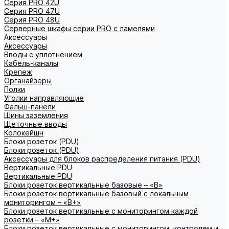
Серия PRO 42U
Серия PRO 47U
Серия PRO 48U
Серверные шкафы серии PRO с ламелями
Аксессуары
Аксессуары
Вводы с уплотнением
Кабель-каналы
Крепеж
Органайзеры
Полки
Уголки направляющие
Фальш-панели
Шины заземления
Щеточные вводы
Колокейшн
Блоки розеток (PDU)
Блоки розеток (PDU)
Аксессуары для блоков распределения питания (PDU)
Вертикальные PDU
Вертикальные PDU
Блоки розеток вертикальные базовые – «В»
Блоки розеток вертикальные базовый с локальным
мониторингом – «В+»
Блоки розеток вертикальные с мониторингом каждой
розетки – «М+»
Блоки розеток вертикальные с мониторингом, контролем и