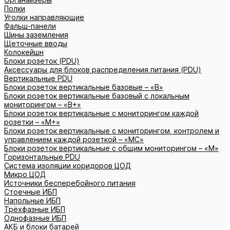
Полки
Уголки направляющие
Фальш-панели
Шины заземления
Щеточные вводы
Колокейшн
Блоки розеток (PDU)
Аксессуары для блоков распределения питания (PDU)
Вертикальные PDU
Блоки розеток вертикальные базовые – «В»
Блоки розеток вертикальные базовый с локальным
мониторингом – «В+»
Блоки розеток вертикальные с мониторингом каждой
розетки – «М+»
Блоки розеток вертикальные с мониторингом, контролем и
управлением каждой розеткой – «МС»
Блоки розеток вертикальные с общим мониторингом – «М»
Горизонтальные PDU
Система изоляции коридоров ЦОД
Микро ЦОД
Источники бесперебойного питания
Стоечные ИБП
Напольные ИБП
Трёхфазные ИБП
Однофазные ИБП
АКБ и блоки батарей