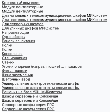
Крепежный комплект
Модули вентиляторные
Модули вентиляторные
Для напольных телекоммуникационных шкафов МИКсистем
Для настенных телекоммуникационных шкафов МИКсистем
Для серверных шкафов
Для уличных шкафов МИКсистем
Направляющие
Органайзеры
Панели эл. питания
Полки
Полки
Консольная
Стационарная
Стенки
Уголки опорные (направляющие) для шкафов
Фальш-панели
Шина заземления
Щеточный ввод
Универсальные электротехнические шкафы
Универсальные электротехнические шкафы
Решения на базе УЭШ МИКсистем
Шкафы серверные и Колокейшн
Шкафы серверные и Колокейшн
Серверные шкафы серия PRO
Серверные шкафы серия PRO