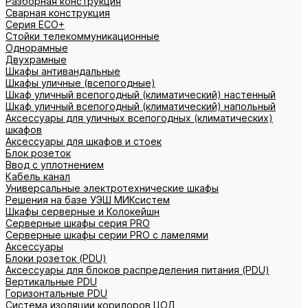
Разборная конструкция
Сварная конструкция
Серия ECO+
Стойки телекоммуникационные
Однорамные
Двухрамные
Шкафы антивандальные
Шкафы уличные (всепогодные)
Шкаф уличный всепогодный (климатический) настенный
Шкаф уличный всепогодный (климатический) напольный
Аксессуары для уличных всепогодных (климатических)
шкафов
Аксессуары для шкафов и стоек
Блок розеток
Ввод с уплотнением
Кабель канал
Универсальные электротехнические шкафы
Решения на базе УЭШ МИКсистем
Шкафы серверные и Колокейшн
Серверные шкафы серия PRO
Серверные шкафы серии PRO с ламелями
Аксессуары
Блоки розеток (PDU)
Аксессуары для блоков распределения питания (PDU)
Вертикальные PDU
Горизонтальные PDU
Система изоляции коридоров ЦОД