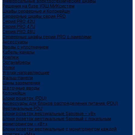
Универсальные электротехнические шкафы
Решения на базе УЭШ МИКсистем
Шкафы серверные и Колокейшн
Серверные шкафы серия PRO
Серия PRO 42U
Серия PRO 47U
Серия PRO 48U
Серверные шкафы серии PRO с ламелями
Аксессуары
Вводы с уплотнением
Кабель-каналы
Крепеж
Органайзеры
Полки
Уголки направляющие
Фальш-панели
Шины заземления
Щеточные вводы
Колокейшн
Блоки розеток (PDU)
Аксессуары для блоков распределения питания (PDU)
Вертикальные PDU
Блоки розеток вертикальные базовые – «В»
Блоки розеток вертикальные базовый с локальным
мониторингом – «В+»
Блоки розеток вертикальные с мониторингом каждой
розетки – «М+»