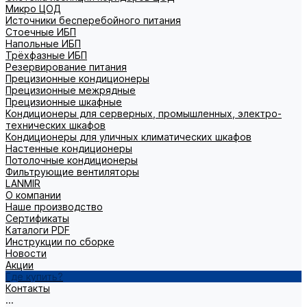
Микро ЦОД
Источники бесперебойного питания
Стоечные ИБП
Напольные ИБП
Трёхфазные ИБП
Резервирование питания
Прецизионные кондиционеры
Прецизионные межрядные
Прецизионные шкафные
Кондиционеры для серверных, промышленных, электро-
технических шкафов
Кондиционеры для уличных климатических шкафов
Настенные кондиционеры
Потолочные кондиционеры
Фильтрующие вентиляторы
LANMIR
О компании
Наше производство
Сертификаты
Каталоги PDF
Инструкции по сборке
Новости
Акции
Где купить?
Контакты
...