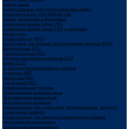
Кабель канал
Универсальные электротехнические шкафы
Решения на базе УЭШ МИКсистем
Шкафы серверные и Колокейшн
Серверные шкафы серия PRO
Серверные шкафы серии PRO с ламелями
Аксессуары
Блоки розеток (PDU)
Аксессуары для блоков распределения питания (PDU)
Вертикальные PDU
Горизонтальные PDU
Система изоляции коридоров ЦОД
Микро ЦОД
Источники бесперебойного питания
Стоечные ИБП
Напольные ИБП
Трёхфазные ИБП
Резервирование питания
Прецизионные кондиционеры
Прецизионные межрядные
Прецизионные шкафные
Кондиционеры для серверных, промышленных, электро-
технических шкафов
Кондиционеры для уличных климатических шкафов
Настенные кондиционеры
Потолочные кондиционеры