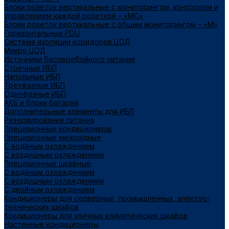
Блоки розеток вертикальные с мониторингом, контролем и
управлением каждой розеткой – «МС»
Блоки розеток вертикальные с общим мониторингом – «М»
Горизонтальные PDU
Система изоляции коридоров ЦОД
Микро ЦОД
Источники бесперебойного питания
Стоечные ИБП
Напольные ИБП
Трёхфазные ИБП
Однофазные ИБП
АКБ и блоки батарей
Дополнительные элементы для ИБП
Резервирование питания
Прецизионные кондиционеры
Прецизионные межрядные
С водяным охлаждением
С воздушным охлаждением
Прецизионные шкафные
С водяным охлаждением
С воздушным охлаждением
С двойным охлаждением
Кондиционеры для серверных, промышленных, электро-
технических шкафов
Кондиционеры для уличных климатических шкафов
Настенные кондиционеры