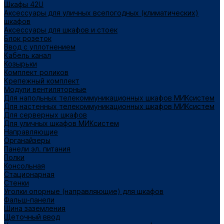
Шкафы 42U
Аксессуары для уличных всепогодных (климатических)
шкафов
Аксессуары для шкафов и стоек
Блок розеток
Ввод с уплотнением
Кабель канал
Козырьки
Комплект роликов
Крепежный комплект
Модули вентиляторные
Для напольных телекоммуникационных шкафов МИКсистем
Для настенных телекоммуникационных шкафов МИКсистем
Для серверных шкафов
Для уличных шкафов МИКсистем
Направляющие
Органайзеры
Панели эл. питания
Полки
Консольная
Стационарная
Стенки
Уголки опорные (направляющие) для шкафов
Фальш-панели
Шина заземления
Щеточный ввод