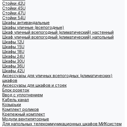
Стойки 42U
Стойки 45U
Стойки 47U
Стойки 54U
Шкафы антивандальные
Шкафы уличные (всепогодные)
Шкаф уличный всепогодный (климатический) настенный
Шкаф уличный всепогодный (климатический) напольный
Шкафы 12U
Шкафы 15U
Шкафы 18U
Шкафы 24U
Шкафы 30U
Шкафы 36U
Шкафы 42U
Аксессуары для уличных всепогодных (климатических)
шкафов
Аксессуары для шкафов и стоек
Блок розеток
Ввод с уплотнением
Кабель канал
Козырьки
Комплект роликов
Крепежный комплект
Модули вентиляторные
Для напольных телекоммуникационных шкафов МИКсистем