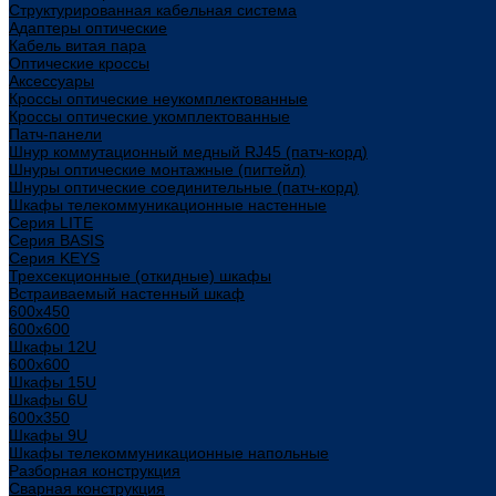
Структурированная кабельная система
Адаптеры оптические
Кабель витая пара
Оптические кроссы
Аксессуары
Кроссы оптические неукомплектованные
Кроссы оптические укомплектованные
Патч-панели
Шнур коммутационный медный RJ45 (патч-корд)
Шнуры оптические монтажные (пигтейл)
Шнуры оптические соединительные (патч-корд)
Шкафы телекоммуникационные настенные
Cерия LITE
Cерия BASIS
Cерия KEYS
Трехсекционные (откидные) шкафы
Встраиваемый настенный шкаф
600x450
600x600
Шкафы 12U
600x600
Шкафы 15U
Шкафы 6U
600x350
Шкафы 9U
Шкафы телекоммуникационные напольные
Разборная конструкция
Сварная конструкция