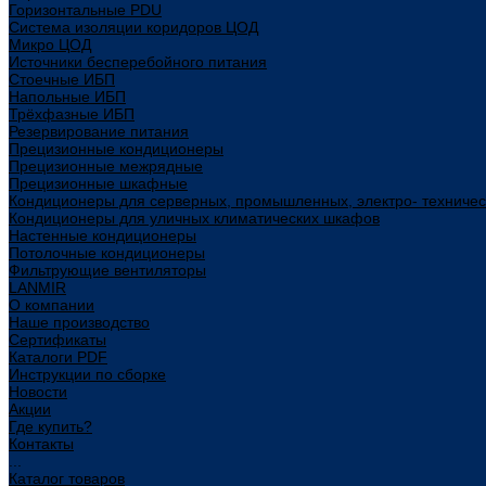
Горизонтальные PDU
Система изоляции коридоров ЦОД
Микро ЦОД
Источники бесперебойного питания
Стоечные ИБП
Напольные ИБП
Трёхфазные ИБП
Резервирование питания
Прецизионные кондиционеры
Прецизионные межрядные
Прецизионные шкафные
Кондиционеры для серверных, промышленных, электро- техниче
Кондиционеры для уличных климатических шкафов
Настенные кондиционеры
Потолочные кондиционеры
Фильтрующие вентиляторы
LANMIR
О компании
Наше производство
Сертификаты
Каталоги PDF
Инструкции по сборке
Новости
Акции
Где купить?
Контакты
...
Каталог товаров