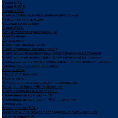
Cерия LITE
Cерия BASIS
Cерия KEYS
Шкафы телекоммуникационные напольные
Разборная конструкция
Сварная конструкция
Серия ECO+
Стойки телекоммуникационные
Однорамные
Двухрамные
Шкафы антивандальные
Шкафы уличные (всепогодные)
Шкаф уличный всепогодный (климатический) настенный
Шкаф уличный всепогодный (климатический) напольный
Аксессуары для уличных всепогодных (климатических) шкафов
Аксессуары для шкафов и стоек
Блок розеток
Ввод с уплотнением
Кабель канал
Универсальные электротехнические шкафы
Решения на базе УЭШ МИКсистем
Шкафы серверные и Колокейшн
Серверные шкафы серия PRO
Серверные шкафы серии PRO с ламелями
Аксессуары
Блоки розеток (PDU)
Аксессуары для блоков распределения питания (PDU)
Вертикальные PDU