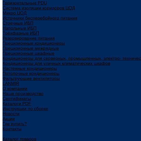
Горизонтальные PDU
Система изоляции коридоров ЦОД
Микро ЦОД
Источники бесперебойного питания
Стоечные ИБП
Напольные ИБП
Трёхфазные ИБП
Резервирование питания
Прецизионные кондиционеры
Прецизионные межрядные
Прецизионные шкафные
Кондиционеры для серверных, промышленных, электро- техниче
Кондиционеры для уличных климатических шкафов
Настенные кондиционеры
Потолочные кондиционеры
Фильтрующие вентиляторы
LANMIR
О компании
Наше производство
Сертификаты
Каталоги PDF
Инструкции по сборке
Новости
Акции
Где купить?
Контакты
...
Каталог товаров