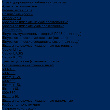
Структурированная кабельная система
Адаптеры оптические
Кабель витая пара
Оптические кроссы
Аксессуары
Кроссы оптические неукомплектованные
Кроссы оптические укомплектованные
Патч-панели
Шнур коммутационный медный RJ45 (патч-корд)
Шнуры оптические монтажные (пигтейл)
Шнуры оптические соединительные (патч-корд)
Шкафы телекоммуникационные настенные
Cерия LITE
Cерия BASIS
Cерия KEYS
Трехсекционные (откидные) шкафы
Встраиваемый настенный шкаф
600x450
600x600
Шкафы 12U
600x600
Шкафы 15U
Шкафы 6U
600x350
Шкафы 9U
Шкафы телекоммуникационные напольные
Разборная конструкция
Сварная конструкция