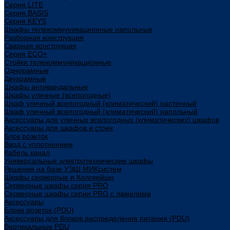
Cерия LITE
Cерия BASIS
Cерия KEYS
Шкафы телекоммуникационные напольные
Разборная конструкция
Сварная конструкция
Серия ECO+
Стойки телекоммуникационные
Однорамные
Двухрамные
Шкафы антивандальные
Шкафы уличные (всепогодные)
Шкаф уличный всепогодный (климатический) настенный
Шкаф уличный всепогодный (климатический) напольный
Аксессуары для уличных всепогодных (климатических) шкафов
Аксессуары для шкафов и стоек
Блок розеток
Ввод с уплотнением
Кабель канал
Универсальные электротехнические шкафы
Решения на базе УЭШ МИКсистем
Шкафы серверные и Колокейшн
Серверные шкафы серия PRO
Серверные шкафы серии PRO с ламелями
Аксессуары
Блоки розеток (PDU)
Аксессуары для блоков распределения питания (PDU)
Вертикальные PDU