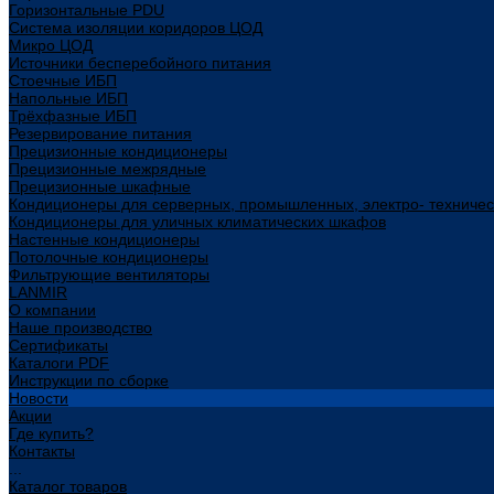
Горизонтальные PDU
Система изоляции коридоров ЦОД
Микро ЦОД
Источники бесперебойного питания
Стоечные ИБП
Напольные ИБП
Трёхфазные ИБП
Резервирование питания
Прецизионные кондиционеры
Прецизионные межрядные
Прецизионные шкафные
Кондиционеры для серверных, промышленных, электро- техниче
Кондиционеры для уличных климатических шкафов
Настенные кондиционеры
Потолочные кондиционеры
Фильтрующие вентиляторы
LANMIR
О компании
Наше производство
Сертификаты
Каталоги PDF
Инструкции по сборке
Новости
Акции
Где купить?
Контакты
...
Каталог товаров