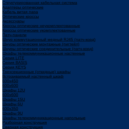
Структурированная кабельная система
Адаптеры оптические
Кабель витая пара
Оптические кроссы
Аксессуары
Кроссы оптические неукомплектованные
Кроссы оптические укомплектованные
Патч-панели
Шнур коммутационный медный RJ45 (патч-корд)
Шнуры оптические монтажные (пигтейл)
Шнуры оптические соединительные (патч-корд)
Шкафы телекоммуникационные настенные
Cерия LITE
Cерия BASIS
Cерия KEYS
Трехсекционные (откидные) шкафы
Встраиваемый настенный шкаф
600x450
600x600
Шкафы 12U
600x600
Шкафы 15U
Шкафы 6U
600x350
Шкафы 9U
Шкафы телекоммуникационные напольные
Разборная конструкция
Сварная конструкция