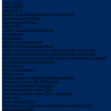
Cерия LITE
Cерия BASIS
Cерия KEYS
Шкафы телекоммуникационные напольные
Разборная конструкция
Сварная конструкция
Серия ECO+
Стойки телекоммуникационные
Однорамные
Двухрамные
Шкафы антивандальные
Шкафы уличные (всепогодные)
Шкаф уличный всепогодный (климатический) настенный
Шкаф уличный всепогодный (климатический) напольный
Аксессуары для уличных всепогодных (климатических) шкафов
Аксессуары для шкафов и стоек
Блок розеток
Ввод с уплотнением
Кабель канал
Универсальные электротехнические шкафы
Решения на базе УЭШ МИКсистем
Шкафы серверные и Колокейшн
Серверные шкафы серия PRO
Серверные шкафы серии PRO с ламелями
Аксессуары
Блоки розеток (PDU)
Аксессуары для блоков распределения питания (PDU)
Вертикальные PDU