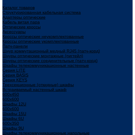
...
Каталог товаров
Структурированная кабельная система
Адаптеры оптические
Кабель витая пара
Оптические кроссы
Аксессуары
Кроссы оптические неукомплектованные
Кроссы оптические укомплектованные
Патч-панели
Шнур коммутационный медный RJ45 (патч-корд)
Шнуры оптические монтажные (пигтейл)
Шнуры оптические соединительные (патч-корд)
Шкафы телекоммуникационные настенные
Cерия LITE
Cерия BASIS
Cерия KEYS
Трехсекционные (откидные) шкафы
Встраиваемый настенный шкаф
600x450
600x600
Шкафы 12U
600x600
Шкафы 15U
Шкафы 6U
600x350
Шкафы 9U
Шкафы телекоммуникационные напольные