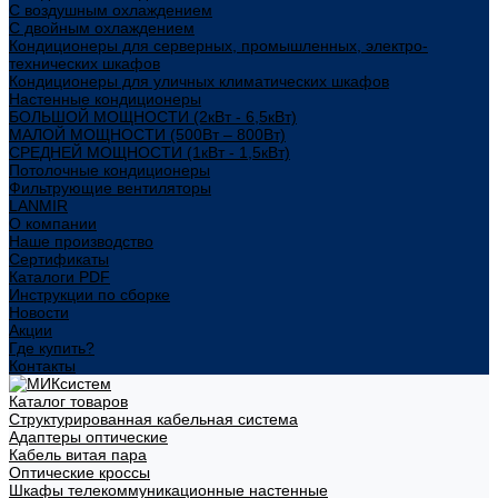
С воздушным охлаждением
С двойным охлаждением
Кондиционеры для серверных, промышленных, электро-
технических шкафов
Кондиционеры для уличных климатических шкафов
Настенные кондиционеры
БОЛЬШОЙ МОЩНОСТИ (2кВт - 6,5кВт)
МАЛОЙ МОЩНОСТИ (500Вт – 800Вт)
СРЕДНЕЙ МОЩНОСТИ (1кВт - 1,5кВт)
Потолочные кондиционеры
Фильтрующие вентиляторы
LANMIR
О компании
Наше производство
Сертификаты
Каталоги PDF
Инструкции по сборке
Новости
Акции
Где купить?
Контакты
Каталог товаров
Структурированная кабельная система
Адаптеры оптические
Кабель витая пара
Оптические кроссы
Шкафы телекоммуникационные настенные