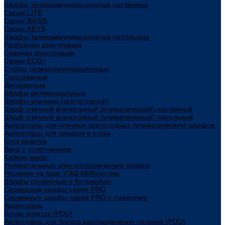
Шкафы телекоммуникационные настенные
Cерия LITE
Cерия BASIS
Cерия KEYS
Шкафы телекоммуникационные напольные
Разборная конструкция
Сварная конструкция
Серия ECO+
Стойки телекоммуникационные
Однорамные
Двухрамные
Шкафы антивандальные
Шкафы уличные (всепогодные)
Шкаф уличный всепогодный (климатический) настенный
Шкаф уличный всепогодный (климатический) напольный
Аксессуары для уличных всепогодных (климатических) шкафов
Аксессуары для шкафов и стоек
Блок розеток
Ввод с уплотнением
Кабель канал
Универсальные электротехнические шкафы
Решения на базе УЭШ МИКсистем
Шкафы серверные и Колокейшн
Серверные шкафы серия PRO
Серверные шкафы серии PRO с ламелями
Аксессуары
Блоки розеток (PDU)
Аксессуары для блоков распределения питания (PDU)