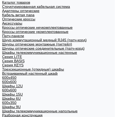
Каталог товаров
Структурированная кабельная система
Адаптеры оптические
Кабель витая пара
Оптические кроссы
Аксессуары
Кроссы оптические неукомплектованные
Кроссы оптические укомплектованные
Патч-панели
Шнур коммутационный медный RJ45 (патч-корд)
Шнуры оптические монтажные (пигтейл)
Шнуры оптические соединительные (патч-корд)
Шкафы телекоммуникационные настенные
Cерия LITE
Cерия BASIS
Cерия KEYS
Трехсекционные (откидные) шкафы
Встраиваемый настенный шкаф
600x450
600x600
Шкафы 12U
600x600
Шкафы 15U
Шкафы 6U
600x350
Шкафы 9U
Шкафы телекоммуникационные напольные
Разборная конструкция