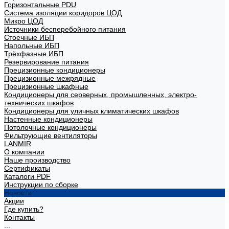
Горизонтальные PDU
Система изоляции коридоров ЦОД
Микро ЦОД
Источники бесперебойного питания
Стоечные ИБП
Напольные ИБП
Трёхфазные ИБП
Резервирование питания
Прецизионные кондиционеры
Прецизионные межрядные
Прецизионные шкафные
Кондиционеры для серверных, промышленных, электро-
технических шкафов
Кондиционеры для уличных климатических шкафов
Настенные кондиционеры
Потолочные кондиционеры
Фильтрующие вентиляторы
LANMIR
О компании
Наше производство
Сертификаты
Каталоги PDF
Инструкции по сборке
Новости
Акции
Где купить?
Контакты
...