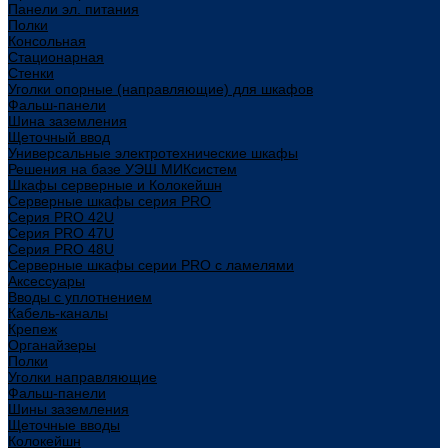
Панели эл. питания
Полки
Консольная
Стационарная
Стенки
Уголки опорные (направляющие) для шкафов
Фальш-панели
Шина заземления
Щеточный ввод
Универсальные электротехнические шкафы
Решения на базе УЭШ МИКсистем
Шкафы серверные и Колокейшн
Серверные шкафы серия PRO
Серия PRO 42U
Серия PRO 47U
Серия PRO 48U
Серверные шкафы серии PRO с ламелями
Аксессуары
Вводы с уплотнением
Кабель-каналы
Крепеж
Органайзеры
Полки
Уголки направляющие
Фальш-панели
Шины заземления
Щеточные вводы
Колокейшн