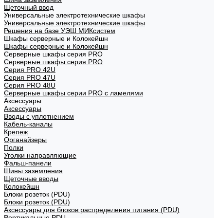
Щеточный ввод
Универсальные электротехнические шкафы
Универсальные электротехнические шкафы
Решения на базе УЭШ МИКсистем
Шкафы серверные и Колокейшн
Шкафы серверные и Колокейшн
Серверные шкафы серия PRO
Серверные шкафы серия PRO
Серия PRO 42U
Серия PRO 47U
Серия PRO 48U
Серверные шкафы серии PRO с ламелями
Аксессуары
Аксессуары
Вводы с уплотнением
Кабель-каналы
Крепеж
Органайзеры
Полки
Уголки направляющие
Фальш-панели
Шины заземления
Щеточные вводы
Колокейшн
Блоки розеток (PDU)
Блоки розеток (PDU)
Аксессуары для блоков распределения питания (PDU)
Вертикальные PDU