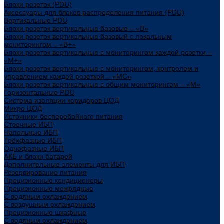
Блоки розеток (PDU)
Аксессуары для блоков распределения питания (PDU)
Вертикальные PDU
Блоки розеток вертикальные базовые – «В»
Блоки розеток вертикальные базовый с локальным
мониторингом – «В+»
Блоки розеток вертикальные с мониторингом каждой розетки –
«М+»
Блоки розеток вертикальные с мониторингом, контролем и
управлением каждой розеткой – «МС»
Блоки розеток вертикальные с общим мониторингом – «М»
Горизонтальные PDU
Система изоляции коридоров ЦОД
Микро ЦОД
Источники бесперебойного питания
Стоечные ИБП
Напольные ИБП
Трёхфазные ИБП
Однофазные ИБП
АКБ и блоки батарей
Дополнительные элементы для ИБП
Резервирование питания
Прецизионные кондиционеры
Прецизионные межрядные
С водяным охлаждением
С воздушным охлаждением
Прецизионные шкафные
С водяным охлаждением