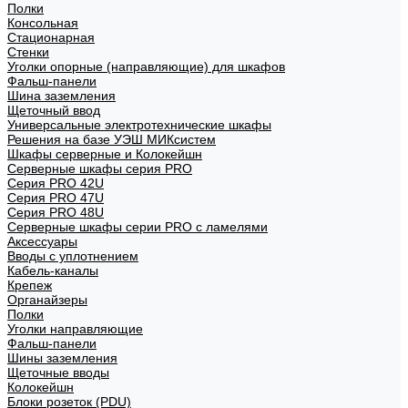
Полки
Консольная
Стационарная
Стенки
Уголки опорные (направляющие) для шкафов
Фальш-панели
Шина заземления
Щеточный ввод
Универсальные электротехнические шкафы
Решения на базе УЭШ МИКсистем
Шкафы серверные и Колокейшн
Серверные шкафы серия PRO
Серия PRO 42U
Серия PRO 47U
Серия PRO 48U
Серверные шкафы серии PRO с ламелями
Аксессуары
Вводы с уплотнением
Кабель-каналы
Крепеж
Органайзеры
Полки
Уголки направляющие
Фальш-панели
Шины заземления
Щеточные вводы
Колокейшн
Блоки розеток (PDU)