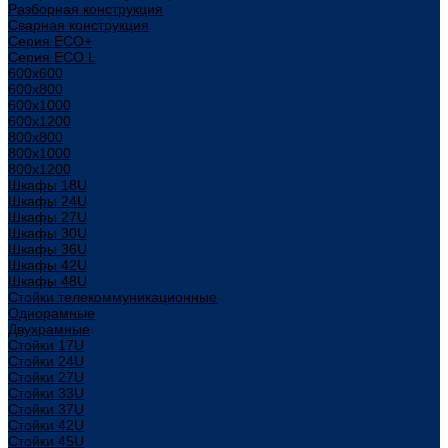
Разборная конструкция
Сварная конструкция
Серия ECO+
Серия ECO L
600x600
600x800
600х1000
600х1200
800x800
800х1000
800х1200
Шкафы 18U
Шкафы 24U
Шкафы 27U
Шкафы 30U
Шкафы 36U
Шкафы 42U
Шкафы 48U
Стойки телекоммуникационные
Однорамные
Двухрамные
Стойки 17U
Стойки 24U
Стойки 27U
Стойки 33U
Стойки 37U
Стойки 42U
Стойки 45U