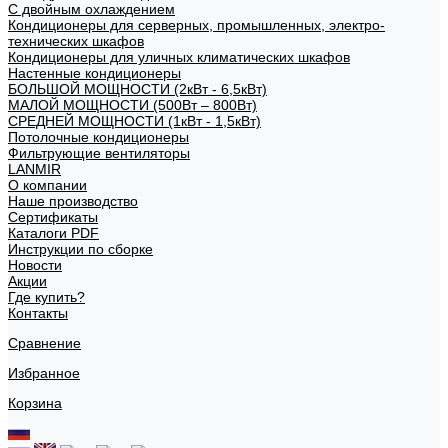
С двойным охлаждением
Кондиционеры для серверных, промышленных, электро-
технических шкафов
Кондиционеры для уличных климатических шкафов
Настенные кондиционеры
БОЛЬШОЙ МОЩНОСТИ (2кВт - 6,5кВт)
МАЛОЙ МОЩНОСТИ (500Вт – 800Вт)
СРЕДНЕЙ МОЩНОСТИ (1кВт - 1,5кВт)
Потолочные кондиционеры
Фильтрующие вентиляторы
LANMIR
О компании
Наше производство
Сертификаты
Каталоги PDF
Инструкции по сборке
Новости
Акции
Где купить?
Контакты
Сравнение
Избранное
Корзина