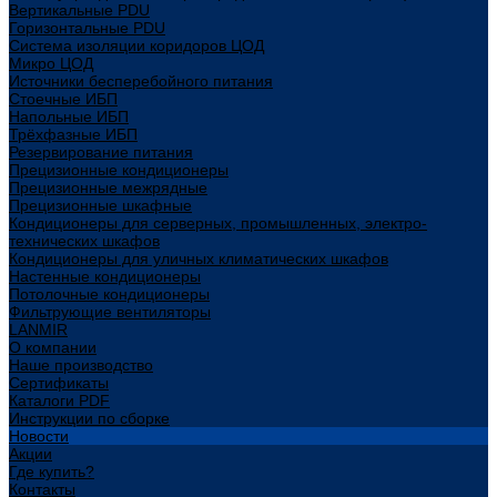
Вертикальные PDU
Горизонтальные PDU
Система изоляции коридоров ЦОД
Микро ЦОД
Источники бесперебойного питания
Стоечные ИБП
Напольные ИБП
Трёхфазные ИБП
Резервирование питания
Прецизионные кондиционеры
Прецизионные межрядные
Прецизионные шкафные
Кондиционеры для серверных, промышленных, электро-
технических шкафов
Кондиционеры для уличных климатических шкафов
Настенные кондиционеры
Потолочные кондиционеры
Фильтрующие вентиляторы
LANMIR
О компании
Наше производство
Сертификаты
Каталоги PDF
Инструкции по сборке
Новости
Акции
Где купить?
Контакты