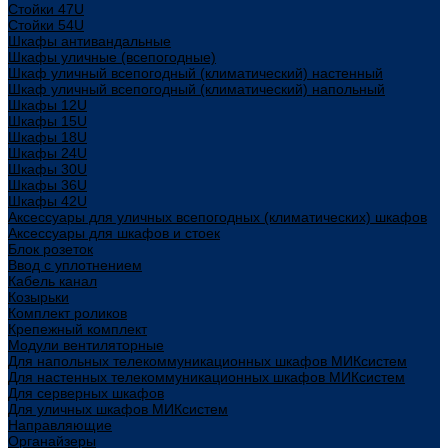
Стойки 47U
Стойки 54U
Шкафы антивандальные
Шкафы уличные (всепогодные)
Шкаф уличный всепогодный (климатический) настенный
Шкаф уличный всепогодный (климатический) напольный
Шкафы 12U
Шкафы 15U
Шкафы 18U
Шкафы 24U
Шкафы 30U
Шкафы 36U
Шкафы 42U
Аксессуары для уличных всепогодных (климатических) шкафов
Аксессуары для шкафов и стоек
Блок розеток
Ввод с уплотнением
Кабель канал
Козырьки
Комплект роликов
Крепежный комплект
Модули вентиляторные
Для напольных телекоммуникационных шкафов МИКсистем
Для настенных телекоммуникационных шкафов МИКсистем
Для серверных шкафов
Для уличных шкафов МИКсистем
Направляющие
Органайзеры