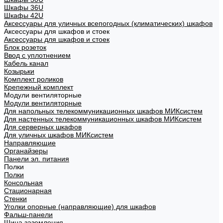
Шкафы 36U
Шкафы 42U
Аксессуары для уличных всепогодных (климатических) шкафов
Аксессуары для шкафов и стоек
Аксессуары для шкафов и стоек
Блок розеток
Ввод с уплотнением
Кабель канал
Козырьки
Комплект роликов
Крепежный комплект
Модули вентиляторные
Модули вентиляторные
Для напольных телекоммуникационных шкафов МИКсистем
Для настенных телекоммуникационных шкафов МИКсистем
Для серверных шкафов
Для уличных шкафов МИКсистем
Направляющие
Органайзеры
Панели эл. питания
Полки
Полки
Консольная
Стационарная
Стенки
Уголки опорные (направляющие) для шкафов
Фальш-панели
Шина заземления