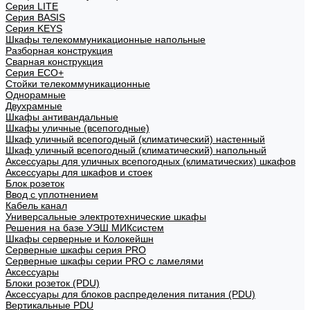
Cерия LITE
Cерия BASIS
Cерия KEYS
Шкафы телекоммуникационные напольные
Разборная конструкция
Сварная конструкция
Серия ECO+
Стойки телекоммуникационные
Однорамные
Двухрамные
Шкафы антивандальные
Шкафы уличные (всепогодные)
Шкаф уличный всепогодный (климатический) настенный
Шкаф уличный всепогодный (климатический) напольный
Аксессуары для уличных всепогодных (климатических) шкафов
Аксессуары для шкафов и стоек
Блок розеток
Ввод с уплотнением
Кабель канал
Универсальные электротехнические шкафы
Решения на базе УЭШ МИКсистем
Шкафы серверные и Колокейшн
Серверные шкафы серия PRO
Серверные шкафы серии PRO с ламелями
Аксессуары
Блоки розеток (PDU)
Аксессуары для блоков распределения питания (PDU)
Вертикальные PDU