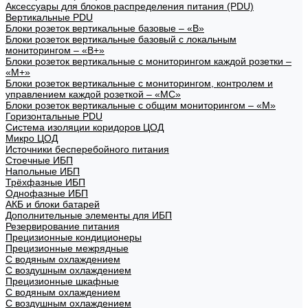
Аксессуары для блоков распределения питания (PDU)
Вертикальные PDU
Блоки розеток вертикальные базовые – «В»
Блоки розеток вертикальные базовый с локальным
мониторингом – «В+»
Блоки розеток вертикальные с мониторингом каждой розетки –
«М+»
Блоки розеток вертикальные с мониторингом, контролем и
управлением каждой розеткой – «МС»
Блоки розеток вертикальные с общим мониторингом – «М»
Горизонтальные PDU
Система изоляции коридоров ЦОД
Микро ЦОД
Источники бесперебойного питания
Стоечные ИБП
Напольные ИБП
Трёхфазные ИБП
Однофазные ИБП
АКБ и блоки батарей
Дополнительные элементы для ИБП
Резервирование питания
Прецизионные кондиционеры
Прецизионные межрядные
С водяным охлаждением
С воздушным охлаждением
Прецизионные шкафные
С водяным охлаждением
С воздушным охлаждением