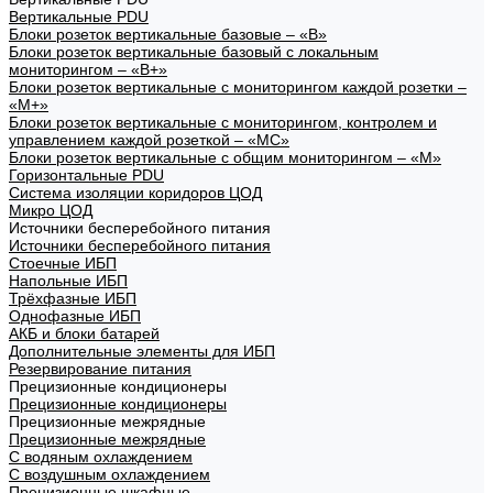
Вертикальные PDU
Блоки розеток вертикальные базовые – «В»
Блоки розеток вертикальные базовый с локальным
мониторингом – «В+»
Блоки розеток вертикальные с мониторингом каждой розетки –
«М+»
Блоки розеток вертикальные с мониторингом, контролем и
управлением каждой розеткой – «МС»
Блоки розеток вертикальные с общим мониторингом – «М»
Горизонтальные PDU
Система изоляции коридоров ЦОД
Микро ЦОД
Источники бесперебойного питания
Источники бесперебойного питания
Стоечные ИБП
Напольные ИБП
Трёхфазные ИБП
Однофазные ИБП
АКБ и блоки батарей
Дополнительные элементы для ИБП
Резервирование питания
Прецизионные кондиционеры
Прецизионные кондиционеры
Прецизионные межрядные
Прецизионные межрядные
С водяным охлаждением
С воздушным охлаждением
Прецизионные шкафные