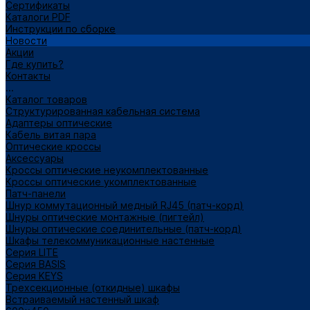
Сертификаты
Каталоги PDF
Инструкции по сборке
Новости
Акции
Где купить?
Контакты
...
Каталог товаров
Структурированная кабельная система
Адаптеры оптические
Кабель витая пара
Оптические кроссы
Аксессуары
Кроссы оптические неукомплектованные
Кроссы оптические укомплектованные
Патч-панели
Шнур коммутационный медный RJ45 (патч-корд)
Шнуры оптические монтажные (пигтейл)
Шнуры оптические соединительные (патч-корд)
Шкафы телекоммуникационные настенные
Cерия LITE
Cерия BASIS
Cерия KEYS
Трехсекционные (откидные) шкафы
Встраиваемый настенный шкаф