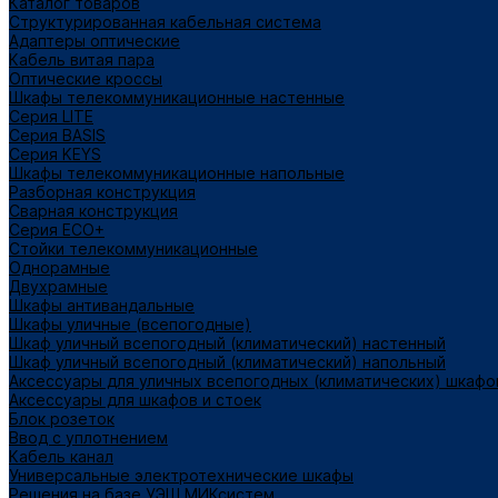
Каталог товаров
Структурированная кабельная система
Адаптеры оптические
Кабель витая пара
Оптические кроссы
Шкафы телекоммуникационные настенные
Cерия LITE
Cерия BASIS
Cерия KEYS
Шкафы телекоммуникационные напольные
Разборная конструкция
Сварная конструкция
Серия ECO+
Стойки телекоммуникационные
Однорамные
Двухрамные
Шкафы антивандальные
Шкафы уличные (всепогодные)
Шкаф уличный всепогодный (климатический) настенный
Шкаф уличный всепогодный (климатический) напольный
Аксессуары для уличных всепогодных (климатических) шкафо
Аксессуары для шкафов и стоек
Блок розеток
Ввод с уплотнением
Кабель канал
Универсальные электротехнические шкафы
Решения на базе УЭШ МИКсистем