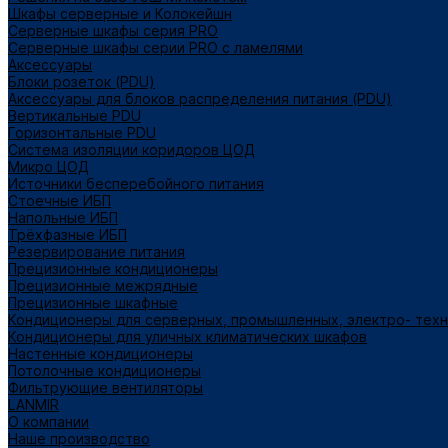
Шкафы серверные и Колокейшн
Серверные шкафы серия PRO
Серверные шкафы серии PRO с ламелями
Аксессуары
Блоки розеток (PDU)
Аксессуары для блоков распределения питания (PDU)
Вертикальные PDU
Горизонтальные PDU
Система изоляции коридоров ЦОД
Микро ЦОД
Источники бесперебойного питания
Стоечные ИБП
Напольные ИБП
Трёхфазные ИБП
Резервирование питания
Прецизионные кондиционеры
Прецизионные межрядные
Прецизионные шкафные
Кондиционеры для серверных, промышленных, электро- тех
Кондиционеры для уличных климатических шкафов
Настенные кондиционеры
Потолочные кондиционеры
Фильтрующие вентиляторы
LANMIR
О компании
Наше производство