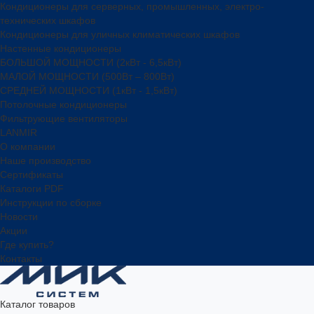
Кондиционеры для серверных, промышленных, электро-
технических шкафов
Кондиционеры для уличных климатических шкафов
Настенные кондиционеры
БОЛЬШОЙ МОЩНОСТИ (2кВт - 6,5кВт)
МАЛОЙ МОЩНОСТИ (500Вт – 800Вт)
СРЕДНЕЙ МОЩНОСТИ (1кВт - 1,5кВт)
Потолочные кондиционеры
Фильтрующие вентиляторы
LANMIR
О компании
Наше производство
Сертификаты
Каталоги PDF
Инструкции по сборке
Новости
Акции
Где купить?
Контакты
Каталог товаров