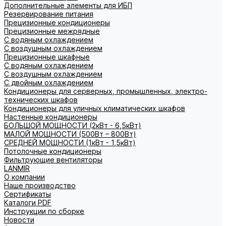
Дополнительные элементы для ИБП
Резервирование питания
Прецизионные кондиционеры
Прецизионные межрядные
С водяным охлаждением
С воздушным охлаждением
Прецизионные шкафные
С водяным охлаждением
С воздушным охлаждением
С двойным охлаждением
Кондиционеры для серверных, промышленных, электро-
технических шкафов
Кондиционеры для уличных климатических шкафов
Настенные кондиционеры
БОЛЬШОЙ МОЩНОСТИ (2кВт - 6,5кВт)
МАЛОЙ МОЩНОСТИ (500Вт – 800Вт)
СРЕДНЕЙ МОЩНОСТИ (1кВт - 1,5кВт)
Потолочные кондиционеры
Фильтрующие вентиляторы
LANMIR
О компании
Наше производство
Сертификаты
Каталоги PDF
Инструкции по сборке
Новости