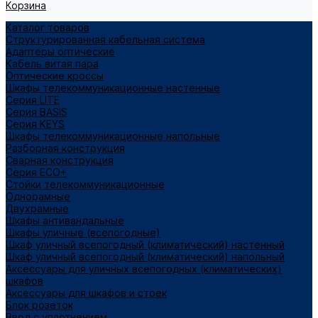
Корзина
Каталог товаров
Структурированная кабельная система
Адаптеры оптические
Кабель витая пара
Оптические кроссы
Шкафы телекоммуникационные настенные
Cерия LITE
Cерия BASIS
Cерия KEYS
Шкафы телекоммуникационные напольные
Разборная конструкция
Сварная конструкция
Серия ECO+
Стойки телекоммуникационные
Однорамные
Двухрамные
Шкафы антивандальные
Шкафы уличные (всепогодные)
Шкаф уличный всепогодный (климатический) настенный
Шкаф уличный всепогодный (климатический) напольный
Аксессуары для уличных всепогодных (климатических)
шкафов
Аксессуары для шкафов и стоек
Блок розеток
Ввод с уплотнением