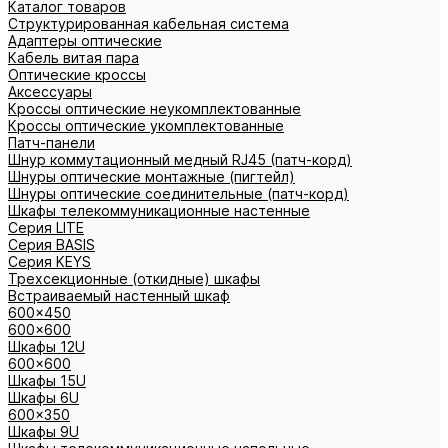
Каталог товаров
Структурированная кабельная система
Адаптеры оптические
Кабель витая пара
Оптические кроссы
Аксессуары
Кроссы оптические неукомплектованные
Кроссы оптические укомплектованные
Патч-панели
Шнур коммутационный медный RJ45 (патч-корд)
Шнуры оптические монтажные (пигтейл)
Шнуры оптические соединительные (патч-корд)
Шкафы телекоммуникационные настенные
Cерия LITE
Cерия BASIS
Cерия KEYS
Трехсекционные (откидные) шкафы
Встраиваемый настенный шкаф
600x450
600x600
Шкафы 12U
600x600
Шкафы 15U
Шкафы 6U
600x350
Шкафы 9U