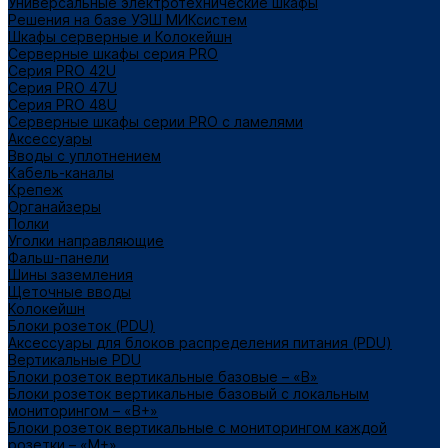
Универсальные электротехнические шкафы
Решения на базе УЭШ МИКсистем
Шкафы серверные и Колокейшн
Серверные шкафы серия PRO
Серия PRO 42U
Серия PRO 47U
Серия PRO 48U
Серверные шкафы серии PRO с ламелями
Аксессуары
Вводы с уплотнением
Кабель-каналы
Крепеж
Органайзеры
Полки
Уголки направляющие
Фальш-панели
Шины заземления
Щеточные вводы
Колокейшн
Блоки розеток (PDU)
Аксессуары для блоков распределения питания (PDU)
Вертикальные PDU
Блоки розеток вертикальные базовые – «В»
Блоки розеток вертикальные базовый с локальным
мониторингом – «В+»
Блоки розеток вертикальные с мониторингом каждой
розетки – «М+»