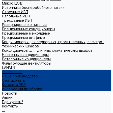
Микро ЦОД
Источники бесперебойного питания
Стоечные ИБП
Напольные ИБП
Трёхфазные ИБП
Резервирование питания
Прецизионные кондиционеры
Прецизионные межрядные
Прецизионные шкафные
Кондиционеры для серверных, промышленных, электро-
технических шкафов
Кондиционеры для уличных климатических шкафов
Настенные кондиционеры
Потолочные кондиционеры
Фильтрующие вентиляторы
LANMIR
О компании
Наше производство
Сертификаты
Каталоги PDF
Инструкции по сборке
Новости
Акции
Где купить?
Контакты
...