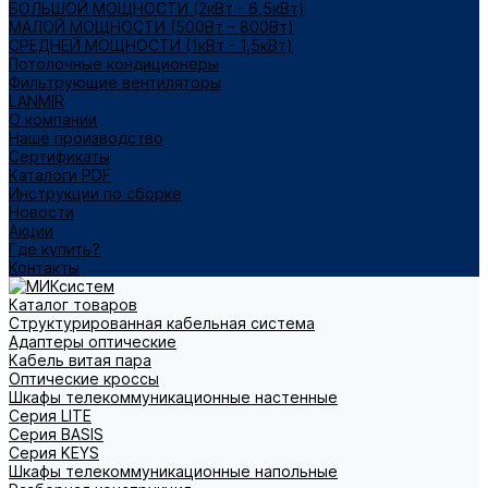
БОЛЬШОЙ МОЩНОСТИ (2кВт - 6,5кВт)
МАЛОЙ МОЩНОСТИ (500Вт – 800Вт)
СРЕДНЕЙ МОЩНОСТИ (1кВт - 1,5кВт)
Потолочные кондиционеры
Фильтрующие вентиляторы
LANMIR
О компании
Наше производство
Сертификаты
Каталоги PDF
Инструкции по сборке
Новости
Акции
Где купить?
Контакты
Каталог товаров
Структурированная кабельная система
Адаптеры оптические
Кабель витая пара
Оптические кроссы
Шкафы телекоммуникационные настенные
Cерия LITE
Cерия BASIS
Cерия KEYS
Шкафы телекоммуникационные напольные