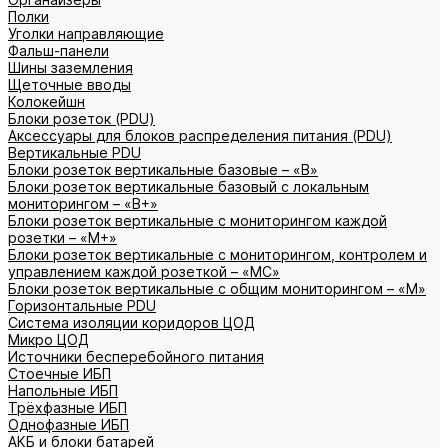
Полки
Уголки направляющие
Фальш-панели
Шины заземления
Щеточные вводы
Колокейшн
Блоки розеток (PDU)
Аксессуары для блоков распределения питания (PDU)
Вертикальные PDU
Блоки розеток вертикальные базовые – «В»
Блоки розеток вертикальные базовый с локальным
мониторингом – «В+»
Блоки розеток вертикальные с мониторингом каждой
розетки – «М+»
Блоки розеток вертикальные с мониторингом, контролем и
управлением каждой розеткой – «МС»
Блоки розеток вертикальные с общим мониторингом – «М»
Горизонтальные PDU
Система изоляции коридоров ЦОД
Микро ЦОД
Источники бесперебойного питания
Стоечные ИБП
Напольные ИБП
Трёхфазные ИБП
Однофазные ИБП
АКБ и блоки батарей