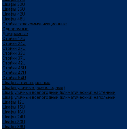
Шкафы 30U
Шкафы 36U
Шкафы 42U
Шкафы 48U
Стойки телекоммуникационные
Однорамные
Двухрамные
Стойки 17U
Стойки 24U
Стойки 27U
Стойки 33U
Стойки 37U
Стойки 42U
Стойки 45U
Стойки 47U
Стойки 54U
Шкафы антивандальные
Шкафы уличные (всепогодные)
Шкаф уличный всепогодный (климатический) настенный
Шкаф уличный всепогодный (климатический) напольный
Шкафы 12U
Шкафы 15U
Шкафы 18U
Шкафы 24U
Шкафы 30U
Шкафы 36U