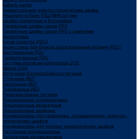
Кабель канал
Универсальные электротехнические шкафы
Решения на базе УЭШ МИКсистем
Шкафы серверные и Колокейшн
Серверные шкафы серия PRO
Серверные шкафы серии PRO с ламелями
Аксессуары
Блоки розеток (PDU)
Аксессуары для блоков распределения питания (PDU)
Вертикальные PDU
Горизонтальные PDU
Система изоляции коридоров ЦОД
Микро ЦОД
Источники бесперебойного питания
Стоечные ИБП
Напольные ИБП
Трёхфазные ИБП
Резервирование питания
Прецизионные кондиционеры
Прецизионные межрядные
Прецизионные шкафные
Кондиционеры для серверных, промышленных, электро-
технических шкафов
Кондиционеры для уличных климатических шкафов
Настенные кондиционеры
Потолочные кондиционеры