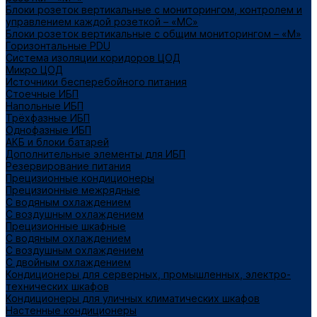
Блоки розеток вертикальные с мониторингом, контролем и
управлением каждой розеткой – «МС»
Блоки розеток вертикальные с общим мониторингом – «М»
Горизонтальные PDU
Система изоляции коридоров ЦОД
Микро ЦОД
Источники бесперебойного питания
Стоечные ИБП
Напольные ИБП
Трёхфазные ИБП
Однофазные ИБП
АКБ и блоки батарей
Дополнительные элементы для ИБП
Резервирование питания
Прецизионные кондиционеры
Прецизионные межрядные
С водяным охлаждением
С воздушным охлаждением
Прецизионные шкафные
С водяным охлаждением
С воздушным охлаждением
С двойным охлаждением
Кондиционеры для серверных, промышленных, электро-
технических шкафов
Кондиционеры для уличных климатических шкафов
Настенные кондиционеры