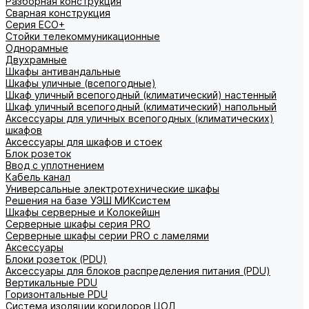
Разборная конструкция
Сварная конструкция
Серия ECO+
Стойки телекоммуникационные
Однорамные
Двухрамные
Шкафы антивандальные
Шкафы уличные (всепогодные)
Шкаф уличный всепогодный (климатический) настенный
Шкаф уличный всепогодный (климатический) напольный
Аксессуары для уличных всепогодных (климатических)
шкафов
Аксессуары для шкафов и стоек
Блок розеток
Ввод с уплотнением
Кабель канал
Универсальные электротехнические шкафы
Решения на базе УЭШ МИКсистем
Шкафы серверные и Колокейшн
Серверные шкафы серия PRO
Серверные шкафы серии PRO с ламелями
Аксессуары
Блоки розеток (PDU)
Аксессуары для блоков распределения питания (PDU)
Вертикальные PDU
Горизонтальные PDU
Система изоляции коридоров ЦОД