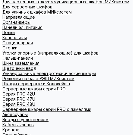
Для настенных телекоммуникационных шкафов МИКсистем
Для серверных шкафов
Для уличных шкафов МИКсистем
Направляющие
Органайзеры
Панели эл. питания
Полки
Консольная
Стационарная
Стенки
Уголки опорные (направляющие) для шкафов
Фальш-панели
Шина заземления
Щеточный ввод
Универсальные электротехнические шкафы
Решения на базе УЭШ МИКсистем
Шкафы серверные и Колокейшн
Серверные шкафы серия PRO
Серия PRO 42U
Серия PRO 47U
Серия PRO 48U
Серверные шкафы серии PRO с ламелями
Аксессуары
Вводы с уплотнением
Кабель-каналы
Крепеж
Органайзеры