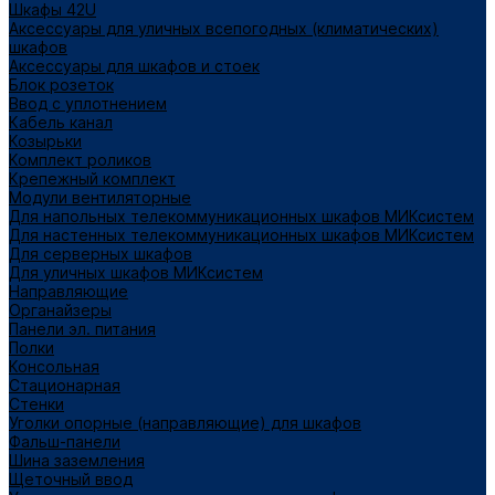
Шкафы 42U
Аксессуары для уличных всепогодных (климатических)
шкафов
Аксессуары для шкафов и стоек
Блок розеток
Ввод с уплотнением
Кабель канал
Козырьки
Комплект роликов
Крепежный комплект
Модули вентиляторные
Для напольных телекоммуникационных шкафов МИКсистем
Для настенных телекоммуникационных шкафов МИКсистем
Для серверных шкафов
Для уличных шкафов МИКсистем
Направляющие
Органайзеры
Панели эл. питания
Полки
Консольная
Стационарная
Стенки
Уголки опорные (направляющие) для шкафов
Фальш-панели
Шина заземления
Щеточный ввод