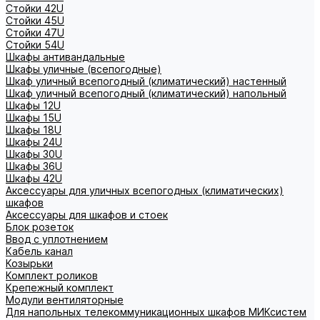
Стойки 42U
Стойки 45U
Стойки 47U
Стойки 54U
Шкафы антивандальные
Шкафы уличные (всепогодные)
Шкаф уличный всепогодный (климатический) настенный
Шкаф уличный всепогодный (климатический) напольный
Шкафы 12U
Шкафы 15U
Шкафы 18U
Шкафы 24U
Шкафы 30U
Шкафы 36U
Шкафы 42U
Аксессуары для уличных всепогодных (климатических)
шкафов
Аксессуары для шкафов и стоек
Блок розеток
Ввод с уплотнением
Кабель канал
Козырьки
Комплект роликов
Крепежный комплект
Модули вентиляторные
Для напольных телекоммуникационных шкафов МИКсистем