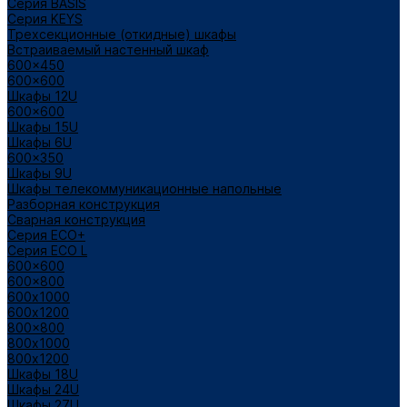
Cерия BASIS
Cерия KEYS
Трехсекционные (откидные) шкафы
Встраиваемый настенный шкаф
600x450
600x600
Шкафы 12U
600x600
Шкафы 15U
Шкафы 6U
600x350
Шкафы 9U
Шкафы телекоммуникационные напольные
Разборная конструкция
Сварная конструкция
Серия ECO+
Серия ECO L
600x600
600x800
600х1000
600х1200
800x800
800х1000
800х1200
Шкафы 18U
Шкафы 24U
Шкафы 27U