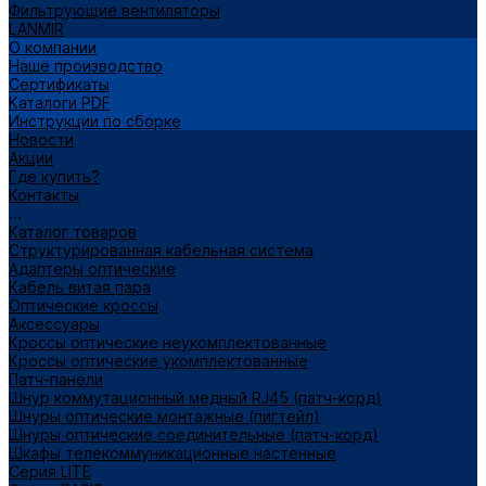
Фильтрующие вентиляторы
LANMIR
О компании
Наше производство
Сертификаты
Каталоги PDF
Инструкции по сборке
Новости
Акции
Где купить?
Контакты
...
Каталог товаров
Структурированная кабельная система
Адаптеры оптические
Кабель витая пара
Оптические кроссы
Аксессуары
Кроссы оптические неукомплектованные
Кроссы оптические укомплектованные
Патч-панели
Шнур коммутационный медный RJ45 (патч-корд)
Шнуры оптические монтажные (пигтейл)
Шнуры оптические соединительные (патч-корд)
Шкафы телекоммуникационные настенные
Cерия LITE