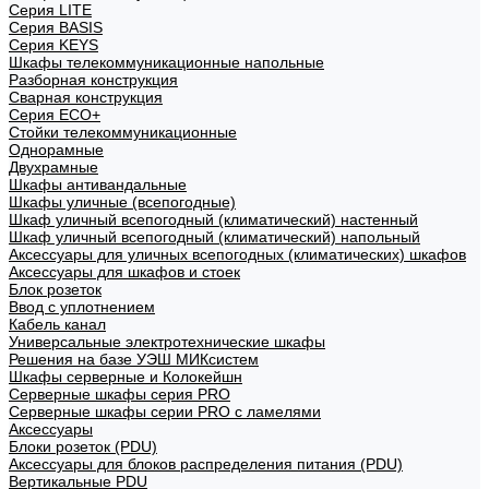
Cерия LITE
Cерия BASIS
Cерия KEYS
Шкафы телекоммуникационные напольные
Разборная конструкция
Сварная конструкция
Серия ECO+
Стойки телекоммуникационные
Однорамные
Двухрамные
Шкафы антивандальные
Шкафы уличные (всепогодные)
Шкаф уличный всепогодный (климатический) настенный
Шкаф уличный всепогодный (климатический) напольный
Аксессуары для уличных всепогодных (климатических) шкафов
Аксессуары для шкафов и стоек
Блок розеток
Ввод с уплотнением
Кабель канал
Универсальные электротехнические шкафы
Решения на базе УЭШ МИКсистем
Шкафы серверные и Колокейшн
Серверные шкафы серия PRO
Серверные шкафы серии PRO с ламелями
Аксессуары
Блоки розеток (PDU)
Аксессуары для блоков распределения питания (PDU)
Вертикальные PDU