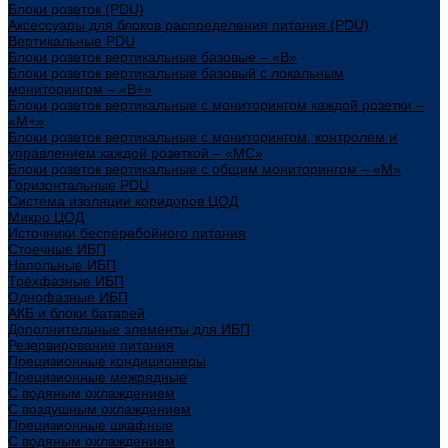
Блоки розеток (PDU)
Аксессуары для блоков распределения питания (PDU)
Вертикальные PDU
Блоки розеток вертикальные базовые – «В»
Блоки розеток вертикальные базовый с локальным
мониторингом – «В+»
Блоки розеток вертикальные с мониторингом каждой розетки –
«М+»
Блоки розеток вертикальные с мониторингом, контролем и
управлением каждой розеткой – «МС»
Блоки розеток вертикальные с общим мониторингом – «М»
Горизонтальные PDU
Система изоляции коридоров ЦОД
Микро ЦОД
Источники бесперебойного питания
Стоечные ИБП
Напольные ИБП
Трёхфазные ИБП
Однофазные ИБП
АКБ и блоки батарей
Дополнительные элементы для ИБП
Резервирование питания
Прецизионные кондиционеры
Прецизионные межрядные
С водяным охлаждением
С воздушным охлаждением
Прецизионные шкафные
С водяным охлаждением