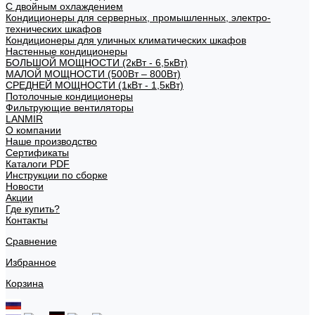
С двойным охлаждением
Кондиционеры для серверных, промышленных, электро-
технических шкафов
Кондиционеры для уличных климатических шкафов
Настенные кондиционеры
БОЛЬШОЙ МОЩНОСТИ (2кВт - 6,5кВт)
МАЛОЙ МОЩНОСТИ (500Вт – 800Вт)
СРЕДНЕЙ МОЩНОСТИ (1кВт - 1,5кВт)
Потолочные кондиционеры
Фильтрующие вентиляторы
LANMIR
О компании
Наше производство
Сертификаты
Каталоги PDF
Инструкции по сборке
Новости
Акции
Где купить?
Контакты
Сравнение
Избранное
Корзина