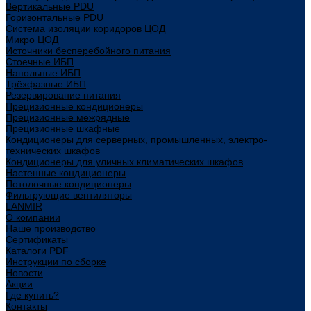
Вертикальные PDU
Горизонтальные PDU
Система изоляции коридоров ЦОД
Микро ЦОД
Источники бесперебойного питания
Стоечные ИБП
Напольные ИБП
Трёхфазные ИБП
Резервирование питания
Прецизионные кондиционеры
Прецизионные межрядные
Прецизионные шкафные
Кондиционеры для серверных, промышленных, электро-
технических шкафов
Кондиционеры для уличных климатических шкафов
Настенные кондиционеры
Потолочные кондиционеры
Фильтрующие вентиляторы
LANMIR
О компании
Наше производство
Сертификаты
Каталоги PDF
Инструкции по сборке
Новости
Акции
Где купить?
Контакты