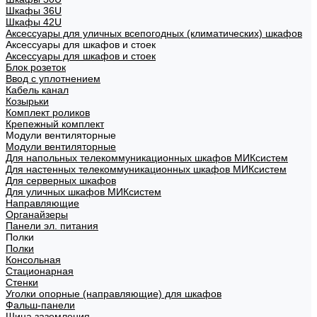
Шкафы 36U
Шкафы 42U
Аксессуары для уличных всепогодных (климатических) шкафов
Аксессуары для шкафов и стоек
Аксессуары для шкафов и стоек
Блок розеток
Ввод с уплотнением
Кабель канал
Козырьки
Комплект роликов
Крепежный комплект
Модули вентиляторные
Модули вентиляторные
Для напольных телекоммуникационных шкафов МИКсистем
Для настенных телекоммуникационных шкафов МИКсистем
Для серверных шкафов
Для уличных шкафов МИКсистем
Направляющие
Органайзеры
Панели эл. питания
Полки
Полки
Консольная
Стационарная
Стенки
Уголки опорные (направляющие) для шкафов
Фальш-панели
Шина заземления