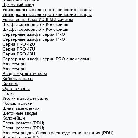
Щеточный ввод
Универсальные электротехнические шкафы
Универсальные электротехнические шкафы
Решения на базе УЭШ МИКсистем
Шкафы серверные и Колокейшн
Шкафы серверные и Колокейшн
Серверные шкафы серия PRO
Серверные шкафы серия PRO
Серия PRO 42U
Серия PRO 47U
Серия PRO 48U
Серверные шкафы серии PRO с ламелями
Аксессуары
Аксессуары
Вводы с уплотнением
Кабель-каналы
Крепеж
Органайзеры
Полки
Уголки направляющие
Фальш-панели
Шины заземления
Щеточные вводы
Колокейшн
Блоки розеток (PDU)
Блоки розеток (PDU)
Аксессуары для блоков распределения питания (PDU)
Вертикальные PDU