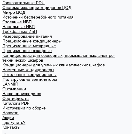
Горизонтальные PDU
Система изоляции коридоров ЦОД
Микро ЦОД
Источники бесперебойного питания
Стоечные ИБП
Напольные ИБП
Трёхфазные ИБП
Резервирование питания
Прецизионные кондиционеры
Прецизионные межрядные
Прецизионные шкафные
Кондиционеры для серверных, промышленных, электро-
технических шкафов
Кондиционеры для уличных климатических шкафов
Настенные кондиционеры
Потолочные кондиционеры
Фильтрующие вентиляторы
LANMIR
О компании
Наше производство
Сертификаты
Каталоги PDF
Инструкции по сборке
Новости
Акции
Где купить?
Контакты
...