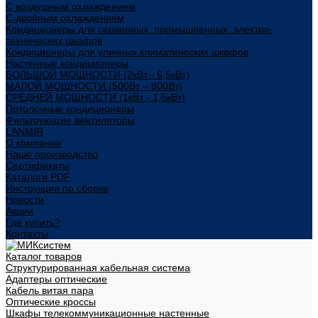
С воздушным охлаждением
С двойным охлаждением
Кондиционеры для серверных, промышленных, электро-
технических шкафов
Кондиционеры для уличных климатических шкафов
Настенные кондиционеры
БОЛЬШОЙ МОЩНОСТИ (2кВт - 6,5кВт)
МАЛОЙ МОЩНОСТИ (500Вт – 800Вт)
СРЕДНЕЙ МОЩНОСТИ (1кВт - 1,5кВт)
Потолочные кондиционеры
Фильтрующие вентиляторы
LANMIR
О компании
Наше производство
Сертификаты
Каталоги PDF
Инструкции по сборке
Новости
Акции
Где купить?
Контакты
Каталог товаров
Структурированная кабельная система
Адаптеры оптические
Кабель витая пара
Оптические кроссы
Шкафы телекоммуникационные настенные