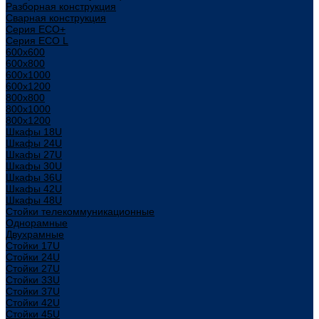
Разборная конструкция
Сварная конструкция
Серия ECO+
Серия ECO L
600x600
600x800
600х1000
600х1200
800x800
800х1000
800х1200
Шкафы 18U
Шкафы 24U
Шкафы 27U
Шкафы 30U
Шкафы 36U
Шкафы 42U
Шкафы 48U
Стойки телекоммуникационные
Однорамные
Двухрамные
Стойки 17U
Стойки 24U
Стойки 27U
Стойки 33U
Стойки 37U
Стойки 42U
Стойки 45U