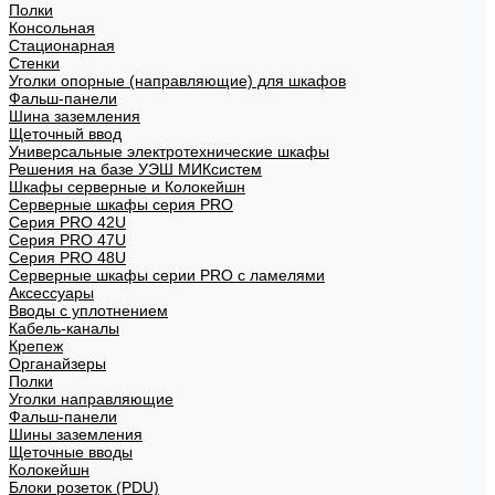
Полки
Консольная
Стационарная
Стенки
Уголки опорные (направляющие) для шкафов
Фальш-панели
Шина заземления
Щеточный ввод
Универсальные электротехнические шкафы
Решения на базе УЭШ МИКсистем
Шкафы серверные и Колокейшн
Серверные шкафы серия PRO
Серия PRO 42U
Серия PRO 47U
Серия PRO 48U
Серверные шкафы серии PRO с ламелями
Аксессуары
Вводы с уплотнением
Кабель-каналы
Крепеж
Органайзеры
Полки
Уголки направляющие
Фальш-панели
Шины заземления
Щеточные вводы
Колокейшн
Блоки розеток (PDU)