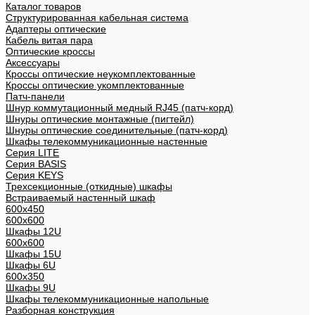
Каталог товаров
Структурированная кабельная система
Адаптеры оптические
Кабель витая пара
Оптические кроссы
Аксессуары
Кроссы оптические неукомплектованные
Кроссы оптические укомплектованные
Патч-панели
Шнур коммутационный медный RJ45 (патч-корд)
Шнуры оптические монтажные (пигтейл)
Шнуры оптические соединительные (патч-корд)
Шкафы телекоммуникационные настенные
Cерия LITE
Cерия BASIS
Cерия KEYS
Трехсекционные (откидные) шкафы
Встраиваемый настенный шкаф
600x450
600x600
Шкафы 12U
600x600
Шкафы 15U
Шкафы 6U
600x350
Шкафы 9U
Шкафы телекоммуникационные напольные
Разборная конструкция