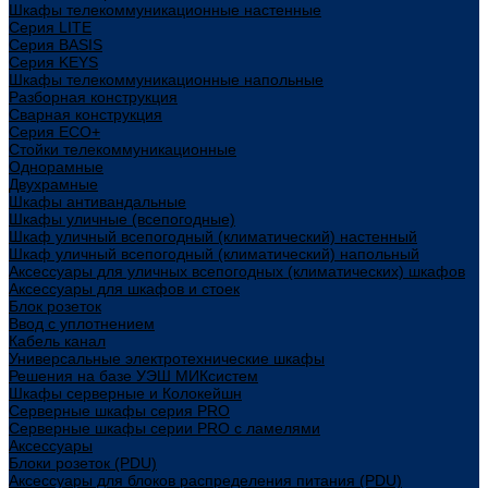
Шкафы телекоммуникационные настенные
Cерия LITE
Cерия BASIS
Cерия KEYS
Шкафы телекоммуникационные напольные
Разборная конструкция
Сварная конструкция
Серия ECO+
Стойки телекоммуникационные
Однорамные
Двухрамные
Шкафы антивандальные
Шкафы уличные (всепогодные)
Шкаф уличный всепогодный (климатический) настенный
Шкаф уличный всепогодный (климатический) напольный
Аксессуары для уличных всепогодных (климатических) шкафов
Аксессуары для шкафов и стоек
Блок розеток
Ввод с уплотнением
Кабель канал
Универсальные электротехнические шкафы
Решения на базе УЭШ МИКсистем
Шкафы серверные и Колокейшн
Серверные шкафы серия PRO
Серверные шкафы серии PRO с ламелями
Аксессуары
Блоки розеток (PDU)
Аксессуары для блоков распределения питания (PDU)