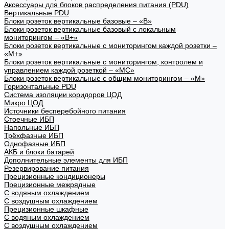
Аксессуары для блоков распределения питания (PDU)
Вертикальные PDU
Блоки розеток вертикальные базовые – «В»
Блоки розеток вертикальные базовый с локальным
мониторингом – «В+»
Блоки розеток вертикальные с мониторингом каждой розетки –
«М+»
Блоки розеток вертикальные с мониторингом, контролем и
управлением каждой розеткой – «МС»
Блоки розеток вертикальные с общим мониторингом – «М»
Горизонтальные PDU
Система изоляции коридоров ЦОД
Микро ЦОД
Источники бесперебойного питания
Стоечные ИБП
Напольные ИБП
Трёхфазные ИБП
Однофазные ИБП
АКБ и блоки батарей
Дополнительные элементы для ИБП
Резервирование питания
Прецизионные кондиционеры
Прецизионные межрядные
С водяным охлаждением
С воздушным охлаждением
Прецизионные шкафные
С водяным охлаждением
С воздушным охлаждением