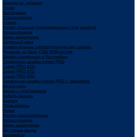
Панели эл. питания
Полки
Консольная
Стационарная
Стенки
Уголки опорные (направляющие) для шкафов
Фальш-панели
Шина заземления
Щеточный ввод
Универсальные электротехнические шкафы
Решения на базе УЭШ МИКсистем
Шкафы серверные и Колокейшн
Серверные шкафы серия PRO
Серия PRO 42U
Серия PRO 47U
Серия PRO 48U
Серверные шкафы серии PRO с ламелями
Аксессуары
Вводы с уплотнением
Кабель-каналы
Крепеж
Органайзеры
Полки
Уголки направляющие
Фальш-панели
Шины заземления
Щеточные вводы
Колокейшн