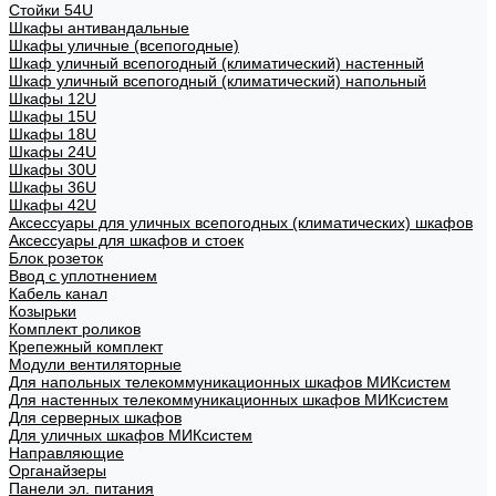
Стойки 54U
Шкафы антивандальные
Шкафы уличные (всепогодные)
Шкаф уличный всепогодный (климатический) настенный
Шкаф уличный всепогодный (климатический) напольный
Шкафы 12U
Шкафы 15U
Шкафы 18U
Шкафы 24U
Шкафы 30U
Шкафы 36U
Шкафы 42U
Аксессуары для уличных всепогодных (климатических) шкафов
Аксессуары для шкафов и стоек
Блок розеток
Ввод с уплотнением
Кабель канал
Козырьки
Комплект роликов
Крепежный комплект
Модули вентиляторные
Для напольных телекоммуникационных шкафов МИКсистем
Для настенных телекоммуникационных шкафов МИКсистем
Для серверных шкафов
Для уличных шкафов МИКсистем
Направляющие
Органайзеры
Панели эл. питания