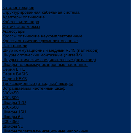
...
Каталог товаров
Структурированная кабельная система
Адаптеры оптические
Кабель витая пара
Оптические кроссы
Аксессуары
Кроссы оптические неукомплектованные
Кроссы оптические укомплектованные
Патч-панели
Шнур коммутационный медный RJ45 (патч-корд)
Шнуры оптические монтажные (пигтейл)
Шнуры оптические соединительные (патч-корд)
Шкафы телекоммуникационные настенные
Cерия LITE
Cерия BASIS
Cерия KEYS
Трехсекционные (откидные) шкафы
Встраиваемый настенный шкаф
600x450
600x600
Шкафы 12U
600x600
Шкафы 15U
Шкафы 6U
600x350
Шкафы 9U
Шкафы телекоммуникационные напольные