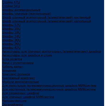
Стойки 47U
Стойки 54U
Шкафы антивандальные
Шкафы уличные (всепогодные)
Шкаф уличный всепогодный (климатический) настенный
Шкаф уличный всепогодный (климатический) напольный
Шкафы 12U
Шкафы 15U
Шкафы 18U
Шкафы 24U
Шкафы 30U
Шкафы 36U
Шкафы 42U
Аксессуары для уличных всепогодных (климатических) шкафов
Аксессуары для шкафов и стоек
Блок розеток
Ввод с уплотнением
Кабель канал
Козырьки
Комплект роликов
Крепежный комплект
Модули вентиляторные
Для напольных телекоммуникационных шкафов МИКсистем
Для настенных телекоммуникационных шкафов МИКсистем
Для серверных шкафов
Для уличных шкафов МИКсистем
Направляющие
Органайзеры