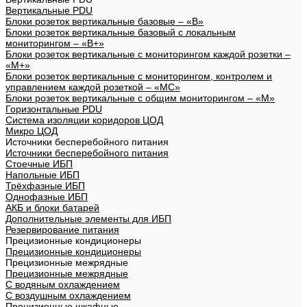
Вертикальные PDU
Блоки розеток вертикальные базовые – «В»
Блоки розеток вертикальные базовый с локальным
мониторингом – «В+»
Блоки розеток вертикальные с мониторингом каждой розетки –
«М+»
Блоки розеток вертикальные с мониторингом, контролем и
управлением каждой розеткой – «МС»
Блоки розеток вертикальные с общим мониторингом – «М»
Горизонтальные PDU
Система изоляции коридоров ЦОД
Микро ЦОД
Источники бесперебойного питания
Источники бесперебойного питания
Стоечные ИБП
Напольные ИБП
Трёхфазные ИБП
Однофазные ИБП
АКБ и блоки батарей
Дополнительные элементы для ИБП
Резервирование питания
Прецизионные кондиционеры
Прецизионные кондиционеры
Прецизионные межрядные
Прецизионные межрядные
С водяным охлаждением
С воздушным охлаждением
Прецизионные шкафные