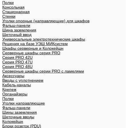
Полки
Консольная
Стационарная
Стенки
Уголки опорные (направляющие) для шкафов
Фальш-панели
Шина заземления
Щеточный ввод
Универсальные электротехнические шкафы
Решения на базе УЭШ МИКсистем
Шкафы серверные и Колокейшн
Серверные шкафы серия PRO
Серия PRO 42U
Серия PRO 47U
Серия PRO 48U
Серверные шкафы серии PRO с ламелями
Аксессуары
Вводы с уплотнением
Кабель-каналы
Крепеж
Органайзеры
Полки
Уголки направляющие
Фальш-панели
Шины заземления
Щеточные вводы
Колокейшн
Блоки розеток (PDU)