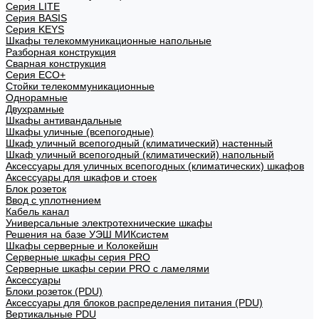
Cерия LITE
Cерия BASIS
Cерия KEYS
Шкафы телекоммуникационные напольные
Разборная конструкция
Сварная конструкция
Серия ECO+
Стойки телекоммуникационные
Однорамные
Двухрамные
Шкафы антивандальные
Шкафы уличные (всепогодные)
Шкаф уличный всепогодный (климатический) настенный
Шкаф уличный всепогодный (климатический) напольный
Аксессуары для уличных всепогодных (климатических) шкафов
Аксессуары для шкафов и стоек
Блок розеток
Ввод с уплотнением
Кабель канал
Универсальные электротехнические шкафы
Решения на базе УЭШ МИКсистем
Шкафы серверные и Колокейшн
Серверные шкафы серия PRO
Серверные шкафы серии PRO с ламелями
Аксессуары
Блоки розеток (PDU)
Аксессуары для блоков распределения питания (PDU)
Вертикальные PDU