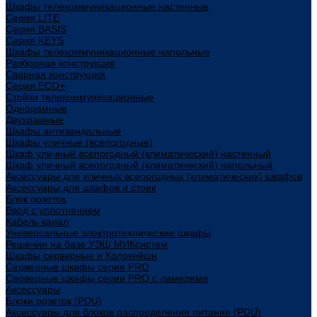
Шкафы телекоммуникационные настенные
Cерия LITE
Cерия BASIS
Cерия KEYS
Шкафы телекоммуникационные напольные
Разборная конструкция
Сварная конструкция
Серия ECO+
Стойки телекоммуникационные
Однорамные
Двухрамные
Шкафы антивандальные
Шкафы уличные (всепогодные)
Шкаф уличный всепогодный (климатический) настенный
Шкаф уличный всепогодный (климатический) напольный
Аксессуары для уличных всепогодных (климатических) шкафов
Аксессуары для шкафов и стоек
Блок розеток
Ввод с уплотнением
Кабель канал
Универсальные электротехнические шкафы
Решения на базе УЭШ МИКсистем
Шкафы серверные и Колокейшн
Серверные шкафы серия PRO
Серверные шкафы серии PRO с ламелями
Аксессуары
Блоки розеток (PDU)
Аксессуары для блоков распределения питания (PDU)