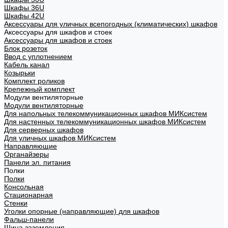
Шкафы 36U
Шкафы 42U
Аксессуары для уличных всепогодных (климатических) шкафов
Аксессуары для шкафов и стоек
Аксессуары для шкафов и стоек
Блок розеток
Ввод с уплотнением
Кабель канал
Козырьки
Комплект роликов
Крепежный комплект
Модули вентиляторные
Модули вентиляторные
Для напольных телекоммуникационных шкафов МИКсистем
Для настенных телекоммуникационных шкафов МИКсистем
Для серверных шкафов
Для уличных шкафов МИКсистем
Направляющие
Органайзеры
Панели эл. питания
Полки
Полки
Консольная
Стационарная
Стенки
Уголки опорные (направляющие) для шкафов
Фальш-панели
Шина заземления