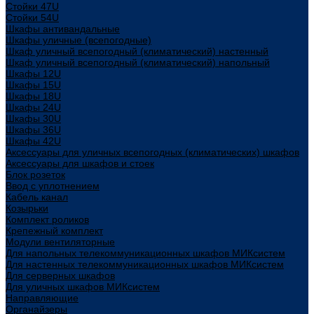
Стойки 47U
Стойки 54U
Шкафы антивандальные
Шкафы уличные (всепогодные)
Шкаф уличный всепогодный (климатический) настенный
Шкаф уличный всепогодный (климатический) напольный
Шкафы 12U
Шкафы 15U
Шкафы 18U
Шкафы 24U
Шкафы 30U
Шкафы 36U
Шкафы 42U
Аксессуары для уличных всепогодных (климатических) шкафов
Аксессуары для шкафов и стоек
Блок розеток
Ввод с уплотнением
Кабель канал
Козырьки
Комплект роликов
Крепежный комплект
Модули вентиляторные
Для напольных телекоммуникационных шкафов МИКсистем
Для настенных телекоммуникационных шкафов МИКсистем
Для серверных шкафов
Для уличных шкафов МИКсистем
Направляющие
Органайзеры