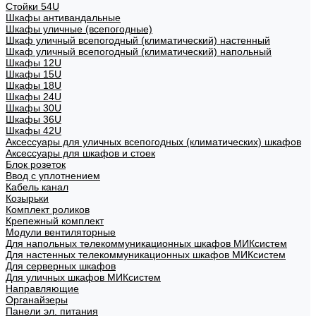
Стойки 54U
Шкафы антивандальные
Шкафы уличные (всепогодные)
Шкаф уличный всепогодный (климатический) настенный
Шкаф уличный всепогодный (климатический) напольный
Шкафы 12U
Шкафы 15U
Шкафы 18U
Шкафы 24U
Шкафы 30U
Шкафы 36U
Шкафы 42U
Аксессуары для уличных всепогодных (климатических) шкафов
Аксессуары для шкафов и стоек
Блок розеток
Ввод с уплотнением
Кабель канал
Козырьки
Комплект роликов
Крепежный комплект
Модули вентиляторные
Для напольных телекоммуникационных шкафов МИКсистем
Для настенных телекоммуникационных шкафов МИКсистем
Для серверных шкафов
Для уличных шкафов МИКсистем
Направляющие
Органайзеры
Панели эл. питания