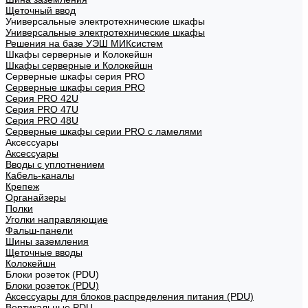
Щеточный ввод
Универсальные электротехнические шкафы
Универсальные электротехнические шкафы
Решения на базе УЭШ МИКсистем
Шкафы серверные и Колокейшн
Шкафы серверные и Колокейшн
Серверные шкафы серия PRO
Серверные шкафы серия PRO
Серия PRO 42U
Серия PRO 47U
Серия PRO 48U
Серверные шкафы серии PRO с ламелями
Аксессуары
Аксессуары
Вводы с уплотнением
Кабель-каналы
Крепеж
Органайзеры
Полки
Уголки направляющие
Фальш-панели
Шины заземления
Щеточные вводы
Колокейшн
Блоки розеток (PDU)
Блоки розеток (PDU)
Аксессуары для блоков распределения питания (PDU)
Вертикальные PDU