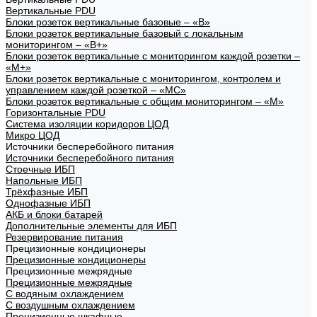
Вертикальные PDU
Блоки розеток вертикальные базовые – «В»
Блоки розеток вертикальные базовый с локальным
мониторингом – «В+»
Блоки розеток вертикальные с мониторингом каждой розетки –
«М+»
Блоки розеток вертикальные с мониторингом, контролем и
управлением каждой розеткой – «МС»
Блоки розеток вертикальные с общим мониторингом – «М»
Горизонтальные PDU
Система изоляции коридоров ЦОД
Микро ЦОД
Источники бесперебойного питания
Источники бесперебойного питания
Стоечные ИБП
Напольные ИБП
Трёхфазные ИБП
Однофазные ИБП
АКБ и блоки батарей
Дополнительные элементы для ИБП
Резервирование питания
Прецизионные кондиционеры
Прецизионные кондиционеры
Прецизионные межрядные
Прецизионные межрядные
С водяным охлаждением
С воздушным охлаждением
Прецизионные шкафные