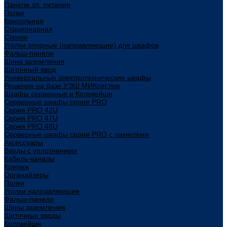
Панели эл. питания
Полки
Консольная
Стационарная
Стенки
Уголки опорные (направляющие) для шкафов
Фальш-панели
Шина заземления
Щеточный ввод
Универсальные электротехнические шкафы
Решения на базе УЭШ МИКсистем
Шкафы серверные и Колокейшн
Серверные шкафы серия PRO
Серия PRO 42U
Серия PRO 47U
Серия PRO 48U
Серверные шкафы серии PRO с ламелями
Аксессуары
Вводы с уплотнением
Кабель-каналы
Крепеж
Органайзеры
Полки
Уголки направляющие
Фальш-панели
Шины заземления
Щеточные вводы
Колокейшн