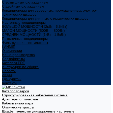
С воздушным охлаждением
С двойным охлаждением
Кондиционеры для серверных, промышленных, электро-
технических шкафов
Кондиционеры для уличных климатических шкафов
Настенные кондиционеры
БОЛЬШОЙ МОЩНОСТИ (2кВт - 6,5кВт)
МАЛОЙ МОЩНОСТИ (500Вт – 800Вт)
СРЕДНЕЙ МОЩНОСТИ (1кВт - 1,5кВт)
Потолочные кондиционеры
Фильтрующие вентиляторы
LANMIR
О компании
Наше производство
Сертификаты
Каталоги PDF
Инструкции по сборке
Новости
Акции
Где купить?
Контакты
Каталог товаров
Структурированная кабельная система
Адаптеры оптические
Кабель витая пара
Оптические кроссы
Шкафы телекоммуникационные настенные