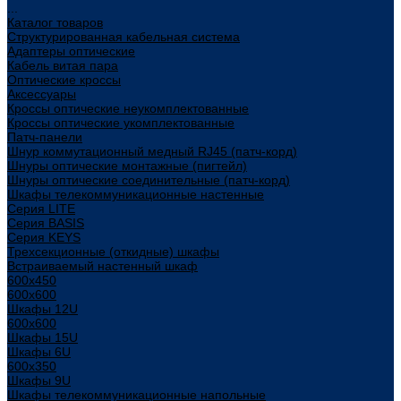
...
Каталог товаров
Структурированная кабельная система
Адаптеры оптические
Кабель витая пара
Оптические кроссы
Аксессуары
Кроссы оптические неукомплектованные
Кроссы оптические укомплектованные
Патч-панели
Шнур коммутационный медный RJ45 (патч-корд)
Шнуры оптические монтажные (пигтейл)
Шнуры оптические соединительные (патч-корд)
Шкафы телекоммуникационные настенные
Cерия LITE
Cерия BASIS
Cерия KEYS
Трехсекционные (откидные) шкафы
Встраиваемый настенный шкаф
600x450
600x600
Шкафы 12U
600x600
Шкафы 15U
Шкафы 6U
600x350
Шкафы 9U
Шкафы телекоммуникационные напольные