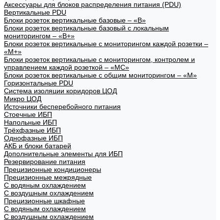
Аксессуары для блоков распределения питания (PDU)
Вертикальные PDU
Блоки розеток вертикальные базовые – «В»
Блоки розеток вертикальные базовый с локальным
мониторингом – «В+»
Блоки розеток вертикальные с мониторингом каждой розетки –
«М+»
Блоки розеток вертикальные с мониторингом, контролем и
управлением каждой розеткой – «МС»
Блоки розеток вертикальные с общим мониторингом – «М»
Горизонтальные PDU
Система изоляции коридоров ЦОД
Микро ЦОД
Источники бесперебойного питания
Стоечные ИБП
Напольные ИБП
Трёхфазные ИБП
Однофазные ИБП
АКБ и блоки батарей
Дополнительные элементы для ИБП
Резервирование питания
Прецизионные кондиционеры
Прецизионные межрядные
С водяным охлаждением
С воздушным охлаждением
Прецизионные шкафные
С водяным охлаждением
С воздушным охлаждением