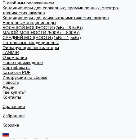
С двойным охлаждением
Кондиционеры для серверных, промышленных, электро-
технических шкафов
Кондиционеры для уличных климатических шкафов
Настенные кондиционеры
БОЛЬШОЙ МОЩНОСТИ (2кВт - 6,5кВт)
МАЛОЙ МОЩНОСТИ (500Вт – 800Вт)
СРЕДНЕЙ МОЩНОСТИ (1кВт - 1,5кВт)
Потолочные кондиционеры
Фильтрующие вентиляторы
LANMIR
О компании
Наше производство
Сертификаты
Каталоги PDF
Инструкции по сборке
Новости
Акции
Где купить?
Контакты
Сравнение
Избранное
Корзина