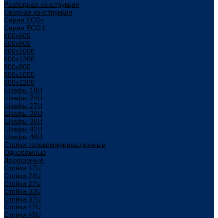
Разборная конструкция
Сварная конструкция
Серия ECO+
Серия ECO L
600x600
600x800
600х1000
600х1200
800x800
800х1000
800х1200
Шкафы 18U
Шкафы 24U
Шкафы 27U
Шкафы 30U
Шкафы 36U
Шкафы 42U
Шкафы 48U
Стойки телекоммуникационные
Однорамные
Двухрамные
Стойки 17U
Стойки 24U
Стойки 27U
Стойки 33U
Стойки 37U
Стойки 42U
Стойки 45U