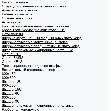
Каталог товаров
Структурированная кабельная система
Адаптеры оптические
Кабель витая пара
Оптические кроссы
Аксессуары
Кроссы оптические неукомплектованные
Кроссы оптические укомплектованные
Патч-панели
Шнур коммутационный медный RJ45 (патч-корд)
Шнуры оптические монтажные (пигтейл)
Шнуры оптические соединительные (патч-корд)
Шкафы телекоммуникационные настенные
Cерия LITE
Cерия BASIS
Cерия KEYS
Трехсекционные (откидные) шкафы
Встраиваемый настенный шкаф
600x450
600x600
Шкафы 12U
600x600
Шкафы 15U
Шкафы 6U
600x350
Шкафы 9U
Шкафы телекоммуникационные напольные
Разборная конструкция