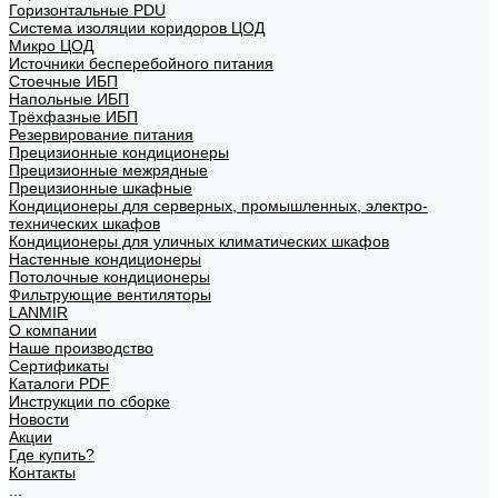
Горизонтальные PDU
Система изоляции коридоров ЦОД
Микро ЦОД
Источники бесперебойного питания
Стоечные ИБП
Напольные ИБП
Трёхфазные ИБП
Резервирование питания
Прецизионные кондиционеры
Прецизионные межрядные
Прецизионные шкафные
Кондиционеры для серверных, промышленных, электро-
технических шкафов
Кондиционеры для уличных климатических шкафов
Настенные кондиционеры
Потолочные кондиционеры
Фильтрующие вентиляторы
LANMIR
О компании
Наше производство
Сертификаты
Каталоги PDF
Инструкции по сборке
Новости
Акции
Где купить?
Контакты
...