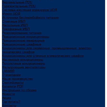
Вертикальные PDU
Горизонтальные PDU
Система изоляции коридоров ЦОД
Микро ЦОД
Источники бесперебойного питания
Стоечные ИБП
Напольные ИБП
Трёхфазные ИБП
Резервирование питания
Прецизионные кондиционеры
Прецизионные межрядные
Прецизионные шкафные
Кондиционеры для серверных, промышленных, электро-
технических шкафов
Кондиционеры для уличных климатических шкафов
Настенные кондиционеры
Потолочные кондиционеры
Фильтрующие вентиляторы
LANMIR
О компании
Наше производство
Сертификаты
Каталоги PDF
Инструкции по сборке
Новости
Акции
Где купить?
Контакты