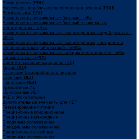
Блоки розеток (PDU)
Аксессуары для блоков распределения питания (PDU)
Вертикальные PDU
Блоки розеток вертикальные базовые – «В»
Блоки розеток вертикальные базовый с локальным
мониторингом – «В+»
Блоки розеток вертикальные с мониторингом каждой розетки –
«М+»
Блоки розеток вертикальные с мониторингом, контролем и
управлением каждой розеткой – «МС»
Блоки розеток вертикальные с общим мониторингом – «М»
Горизонтальные PDU
Система изоляции коридоров ЦОД
Микро ЦОД
Источники бесперебойного питания
Стоечные ИБП
Напольные ИБП
Трёхфазные ИБП
Однофазные ИБП
АКБ и блоки батарей
Дополнительные элементы для ИБП
Резервирование питания
Прецизионные кондиционеры
Прецизионные межрядные
С водяным охлаждением
С воздушным охлаждением
Прецизионные шкафные
С водяным охлаждением