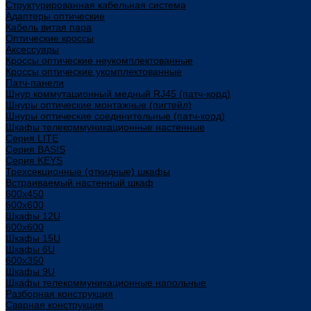
Структурированная кабельная система
Адаптеры оптические
Кабель витая пара
Оптические кроссы
Аксессуары
Кроссы оптические неукомплектованные
Кроссы оптические укомплектованные
Патч-панели
Шнур коммутационный медный RJ45 (патч-корд)
Шнуры оптические монтажные (пигтейл)
Шнуры оптические соединительные (патч-корд)
Шкафы телекоммуникационные настенные
Cерия LITE
Cерия BASIS
Cерия KEYS
Трехсекционные (откидные) шкафы
Встраиваемый настенный шкаф
600x450
600x600
Шкафы 12U
600x600
Шкафы 15U
Шкафы 6U
600x350
Шкафы 9U
Шкафы телекоммуникационные напольные
Разборная конструкция
Сварная конструкция