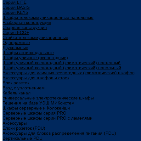
Cерия LITE
Cерия BASIS
Cерия KEYS
Шкафы телекоммуникационные напольные
Разборная конструкция
Сварная конструкция
Серия ECO+
Стойки телекоммуникационные
Однорамные
Двухрамные
Шкафы антивандальные
Шкафы уличные (всепогодные)
Шкаф уличный всепогодный (климатический) настенный
Шкаф уличный всепогодный (климатический) напольный
Аксессуары для уличных всепогодных (климатических) шкафов
Аксессуары для шкафов и стоек
Блок розеток
Ввод с уплотнением
Кабель канал
Универсальные электротехнические шкафы
Решения на базе УЭШ МИКсистем
Шкафы серверные и Колокейшн
Серверные шкафы серия PRO
Серверные шкафы серии PRO с ламелями
Аксессуары
Блоки розеток (PDU)
Аксессуары для блоков распределения питания (PDU)
Вертикальные PDU