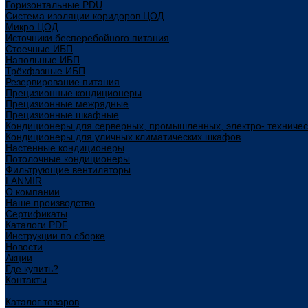
Горизонтальные PDU
Система изоляции коридоров ЦОД
Микро ЦОД
Источники бесперебойного питания
Стоечные ИБП
Напольные ИБП
Трёхфазные ИБП
Резервирование питания
Прецизионные кондиционеры
Прецизионные межрядные
Прецизионные шкафные
Кондиционеры для серверных, промышленных, электро- техниче
Кондиционеры для уличных климатических шкафов
Настенные кондиционеры
Потолочные кондиционеры
Фильтрующие вентиляторы
LANMIR
О компании
Наше производство
Сертификаты
Каталоги PDF
Инструкции по сборке
Новости
Акции
Где купить?
Контакты
...
Каталог товаров