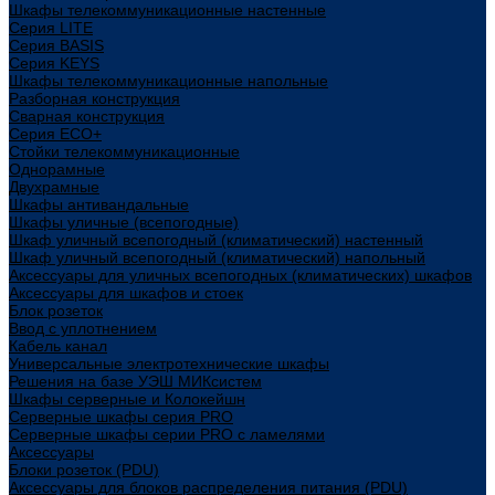
Шкафы телекоммуникационные настенные
Cерия LITE
Cерия BASIS
Cерия KEYS
Шкафы телекоммуникационные напольные
Разборная конструкция
Сварная конструкция
Серия ECO+
Стойки телекоммуникационные
Однорамные
Двухрамные
Шкафы антивандальные
Шкафы уличные (всепогодные)
Шкаф уличный всепогодный (климатический) настенный
Шкаф уличный всепогодный (климатический) напольный
Аксессуары для уличных всепогодных (климатических) шкафов
Аксессуары для шкафов и стоек
Блок розеток
Ввод с уплотнением
Кабель канал
Универсальные электротехнические шкафы
Решения на базе УЭШ МИКсистем
Шкафы серверные и Колокейшн
Серверные шкафы серия PRO
Серверные шкафы серии PRO с ламелями
Аксессуары
Блоки розеток (PDU)
Аксессуары для блоков распределения питания (PDU)