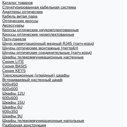
Каталог товаров
Структурированная кабельная система
Адаптеры оптические
Кабель витая пара
Оптические кроссы
Аксессуары
Кроссы оптические неукомплектованные
Кроссы оптические укомплектованные
Патч-панели
Шнур коммутационный медный RJ45 (патч-корд)
Шнуры оптические монтажные (пигтейл)
Шнуры оптические соединительные (патч-корд)
Шкафы телекоммуникационные настенные
Cерия LITE
Cерия BASIS
Cерия KEYS
Трехсекционные (откидные) шкафы
Встраиваемый настенный шкаф
600x450
600x600
Шкафы 12U
600x600
Шкафы 15U
Шкафы 6U
600x350
Шкафы 9U
Шкафы телекоммуникационные напольные
Разборная конструкция