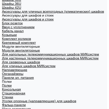
Шкафы 36U
Шкафы 42U
Аксессуары для уличных всепогодных (климатических) шкафов
Аксессуары для шкафов и стоек
Аксессуары для шкафов и стоек
Блок розеток
Ввод с уплотнением
Кабель канал
Козырьки
Комплект роликов
Крепежный комплект
Модули вентиляторные
Модули вентиляторные
Для напольных телекоммуникационных шкафов МИКсистем
Для настенных телекоммуникационных шкафов МИКсистем
Для серверных шкафов
Для уличных шкафов МИКсистем
Направляющие
Органайзеры
Панели эл. питания
Полки
Полки
Консольная
Стационарная
Стенки
Уголки опорные (направляющие) для шкафов
Фальш-панели
Шина заземления