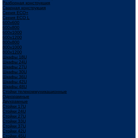
Разборная конструкция
Сварная конструкция
Серия ECO+
Серия ECO L
600x600
600x800
600х1000
600х1200
800x800
800х1000
800х1200
Шкафы 18U
Шкафы 24U
Шкафы 27U
Шкафы 30U
Шкафы 36U
Шкафы 42U
Шкафы 48U
Стойки телекоммуникационные
Однорамные
Двухрамные
Стойки 17U
Стойки 24U
Стойки 27U
Стойки 33U
Стойки 37U
Стойки 42U
Стойки 45U