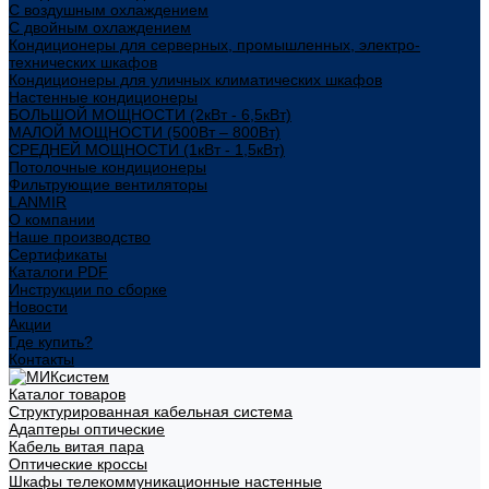
С воздушным охлаждением
С двойным охлаждением
Кондиционеры для серверных, промышленных, электро-
технических шкафов
Кондиционеры для уличных климатических шкафов
Настенные кондиционеры
БОЛЬШОЙ МОЩНОСТИ (2кВт - 6,5кВт)
МАЛОЙ МОЩНОСТИ (500Вт – 800Вт)
СРЕДНЕЙ МОЩНОСТИ (1кВт - 1,5кВт)
Потолочные кондиционеры
Фильтрующие вентиляторы
LANMIR
О компании
Наше производство
Сертификаты
Каталоги PDF
Инструкции по сборке
Новости
Акции
Где купить?
Контакты
Каталог товаров
Структурированная кабельная система
Адаптеры оптические
Кабель витая пара
Оптические кроссы
Шкафы телекоммуникационные настенные