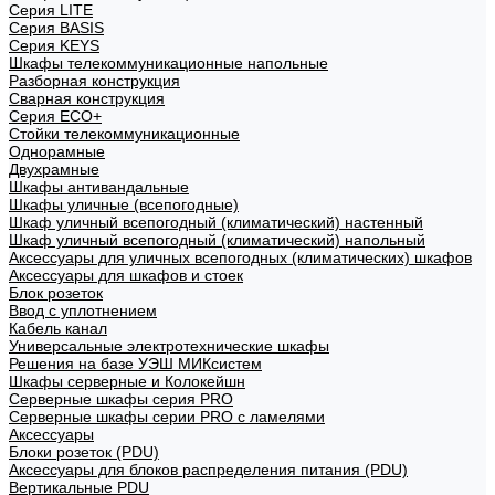
Cерия LITE
Cерия BASIS
Cерия KEYS
Шкафы телекоммуникационные напольные
Разборная конструкция
Сварная конструкция
Серия ECO+
Стойки телекоммуникационные
Однорамные
Двухрамные
Шкафы антивандальные
Шкафы уличные (всепогодные)
Шкаф уличный всепогодный (климатический) настенный
Шкаф уличный всепогодный (климатический) напольный
Аксессуары для уличных всепогодных (климатических) шкафов
Аксессуары для шкафов и стоек
Блок розеток
Ввод с уплотнением
Кабель канал
Универсальные электротехнические шкафы
Решения на базе УЭШ МИКсистем
Шкафы серверные и Колокейшн
Серверные шкафы серия PRO
Серверные шкафы серии PRO с ламелями
Аксессуары
Блоки розеток (PDU)
Аксессуары для блоков распределения питания (PDU)
Вертикальные PDU