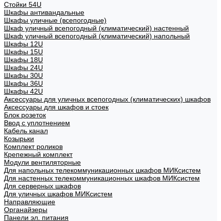
Стойки 54U
Шкафы антивандальные
Шкафы уличные (всепогодные)
Шкаф уличный всепогодный (климатический) настенный
Шкаф уличный всепогодный (климатический) напольный
Шкафы 12U
Шкафы 15U
Шкафы 18U
Шкафы 24U
Шкафы 30U
Шкафы 36U
Шкафы 42U
Аксессуары для уличных всепогодных (климатических) шкафов
Аксессуары для шкафов и стоек
Блок розеток
Ввод с уплотнением
Кабель канал
Козырьки
Комплект роликов
Крепежный комплект
Модули вентиляторные
Для напольных телекоммуникационных шкафов МИКсистем
Для настенных телекоммуникационных шкафов МИКсистем
Для серверных шкафов
Для уличных шкафов МИКсистем
Направляющие
Органайзеры
Панели эл. питания