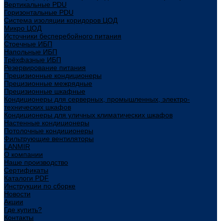
Вертикальные PDU
Горизонтальные PDU
Система изоляции коридоров ЦОД
Микро ЦОД
Источники бесперебойного питания
Стоечные ИБП
Напольные ИБП
Трёхфазные ИБП
Резервирование питания
Прецизионные кондиционеры
Прецизионные межрядные
Прецизионные шкафные
Кондиционеры для серверных, промышленных, электро-
технических шкафов
Кондиционеры для уличных климатических шкафов
Настенные кондиционеры
Потолочные кондиционеры
Фильтрующие вентиляторы
LANMIR
О компании
Наше производство
Сертификаты
Каталоги PDF
Инструкции по сборке
Новости
Акции
Где купить?
Контакты