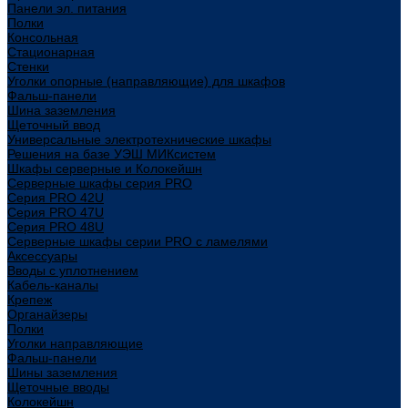
Панели эл. питания
Полки
Консольная
Стационарная
Стенки
Уголки опорные (направляющие) для шкафов
Фальш-панели
Шина заземления
Щеточный ввод
Универсальные электротехнические шкафы
Решения на базе УЭШ МИКсистем
Шкафы серверные и Колокейшн
Серверные шкафы серия PRO
Серия PRO 42U
Серия PRO 47U
Серия PRO 48U
Серверные шкафы серии PRO с ламелями
Аксессуары
Вводы с уплотнением
Кабель-каналы
Крепеж
Органайзеры
Полки
Уголки направляющие
Фальш-панели
Шины заземления
Щеточные вводы
Колокейшн