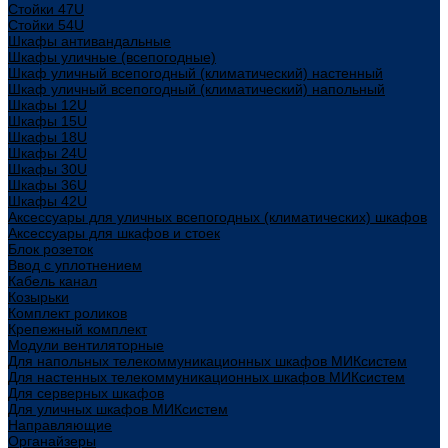
Стойки 47U
Стойки 54U
Шкафы антивандальные
Шкафы уличные (всепогодные)
Шкаф уличный всепогодный (климатический) настенный
Шкаф уличный всепогодный (климатический) напольный
Шкафы 12U
Шкафы 15U
Шкафы 18U
Шкафы 24U
Шкафы 30U
Шкафы 36U
Шкафы 42U
Аксессуары для уличных всепогодных (климатических) шкафов
Аксессуары для шкафов и стоек
Блок розеток
Ввод с уплотнением
Кабель канал
Козырьки
Комплект роликов
Крепежный комплект
Модули вентиляторные
Для напольных телекоммуникационных шкафов МИКсистем
Для настенных телекоммуникационных шкафов МИКсистем
Для серверных шкафов
Для уличных шкафов МИКсистем
Направляющие
Органайзеры