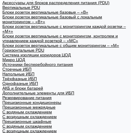
Аксессуары для блоков распределения питания (PDU)
Вертикальные PDU
Блоки розеток вертикальные базовые – «В»
Блоки розеток вертикальные базовый с локальным
мониторингом – «В+»
Блоки розеток вертикальные с мониторингом каждой розетки –
«М+»
Блоки розеток вертикальные с мониторингом, контролем и
управлением каждой розеткой – «МС»
Блоки розеток вертикальные с общим мониторингом – «М»
Горизонтальные PDU
Система изоляции коридоров ЦОД
Микро ЦОД
Источники бесперебойного питания
Стоечные ИБП
Напольные ИБП
Трёхфазные ИБП
Однофазные ИБП
АКБ и блоки батарей
Дополнительные элементы для ИБП
Резервирование питания
Прецизионные кондиционеры
Прецизионные межрядные
С водяным охлаждением
С воздушным охлаждением
Прецизионные шкафные
С водяным охлаждением
С воздушным охлаждением