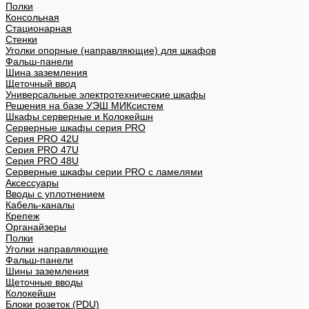
Полки
Консольная
Стационарная
Стенки
Уголки опорные (направляющие) для шкафов
Фальш-панели
Шина заземления
Щеточный ввод
Универсальные электротехнические шкафы
Решения на базе УЭШ МИКсистем
Шкафы серверные и Колокейшн
Серверные шкафы серия PRO
Серия PRO 42U
Серия PRO 47U
Серия PRO 48U
Серверные шкафы серии PRO с ламелями
Аксессуары
Вводы с уплотнением
Кабель-каналы
Крепеж
Органайзеры
Полки
Уголки направляющие
Фальш-панели
Шины заземления
Щеточные вводы
Колокейшн
Блоки розеток (PDU)