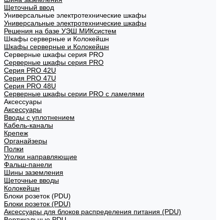
Щеточный ввод
Универсальные электротехнические шкафы
Универсальные электротехнические шкафы
Решения на базе УЭШ МИКсистем
Шкафы серверные и Колокейшн
Шкафы серверные и Колокейшн
Серверные шкафы серия PRO
Серверные шкафы серия PRO
Серия PRO 42U
Серия PRO 47U
Серия PRO 48U
Серверные шкафы серии PRO с ламелями
Аксессуары
Аксессуары
Вводы с уплотнением
Кабель-каналы
Крепеж
Органайзеры
Полки
Уголки направляющие
Фальш-панели
Шины заземления
Щеточные вводы
Колокейшн
Блоки розеток (PDU)
Блоки розеток (PDU)
Аксессуары для блоков распределения питания (PDU)
Вертикальные PDU