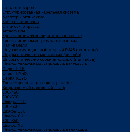
...
Каталог товаров
Структурированная кабельная система
Адаптеры оптические
Кабель витая пара
Оптические кроссы
Аксессуары
Кроссы оптические неукомплектованные
Кроссы оптические укомплектованные
Патч-панели
Шнур коммутационный медный RJ45 (патч-корд)
Шнуры оптические монтажные (пигтейл)
Шнуры оптические соединительные (патч-корд)
Шкафы телекоммуникационные настенные
Cерия LITE
Cерия BASIS
Cерия KEYS
Трехсекционные (откидные) шкафы
Встраиваемый настенный шкаф
600x450
600x600
Шкафы 12U
600x600
Шкафы 15U
Шкафы 6U
600x350
Шкафы 9U
Шкафы телекоммуникационные напольные