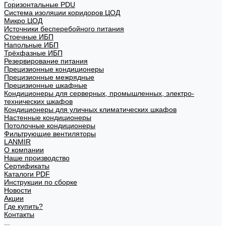
Горизонтальные PDU
Система изоляции коридоров ЦОД
Микро ЦОД
Источники бесперебойного питания
Стоечные ИБП
Напольные ИБП
Трёхфазные ИБП
Резервирование питания
Прецизионные кондиционеры
Прецизионные межрядные
Прецизионные шкафные
Кондиционеры для серверных, промышленных, электро-
технических шкафов
Кондиционеры для уличных климатических шкафов
Настенные кондиционеры
Потолочные кондиционеры
Фильтрующие вентиляторы
LANMIR
О компании
Наше производство
Сертификаты
Каталоги PDF
Инструкции по сборке
Новости
Акции
Где купить?
Контакты
...