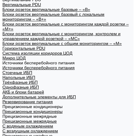
Вертикальные PDU
Блоки розеток вертикальные базовые – «В»
Блоки розеток вертикальные базовый с локальным
мониторингом – «В+»
Блоки розеток вертикальные с мониторингом каждой розетки –
«М+»
Блоки розеток вертикальные с мониторингом, контролем и
управлением каждой розеткой – «МС»
Блоки розеток вертикальные с общим мониторингом – «М»
Горизонтальные PDU
Система изоляции коридоров ЦОД
Микро ЦОД
Источники бесперебойного питания
Источники бесперебойного питания
Стоечные ИБП
Напольные ИБП
Трёхфазные ИБП
Однофазные ИБП
АКБ и блоки батарей
Дополнительные элементы для ИБП
Резервирование питания
Прецизионные кондиционеры
Прецизионные кондиционеры
Прецизионные межрядные
Прецизионные межрядные
С водяным охлаждением
С воздушным охлаждением
Прецизионные шкафные