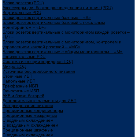
Блоки розеток (PDU)
Аксессуары для блоков распределения питания (PDU)
Вертикальные PDU
Блоки розеток вертикальные базовые – «В»
Блоки розеток вертикальные базовый с локальным
мониторингом – «В+»
Блоки розеток вертикальные с мониторингом каждой розетки –
«М+»
Блоки розеток вертикальные с мониторингом, контролем и
управлением каждой розеткой – «МС»
Блоки розеток вертикальные с общим мониторингом – «М»
Горизонтальные PDU
Система изоляции коридоров ЦОД
Микро ЦОД
Источники бесперебойного питания
Стоечные ИБП
Напольные ИБП
Трёхфазные ИБП
Однофазные ИБП
АКБ и блоки батарей
Дополнительные элементы для ИБП
Резервирование питания
Прецизионные кондиционеры
Прецизионные межрядные
С водяным охлаждением
С воздушным охлаждением
Прецизионные шкафные
С водяным охлаждением