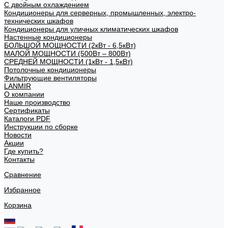
С двойным охлаждением
Кондиционеры для серверных, промышленных, электро-
технических шкафов
Кондиционеры для уличных климатических шкафов
Настенные кондиционеры
БОЛЬШОЙ МОЩНОСТИ (2кВт - 6,5кВт)
МАЛОЙ МОЩНОСТИ (500Вт – 800Вт)
СРЕДНЕЙ МОЩНОСТИ (1кВт - 1,5кВт)
Потолочные кондиционеры
Фильтрующие вентиляторы
LANMIR
О компании
Наше производство
Сертификаты
Каталоги PDF
Инструкции по сборке
Новости
Акции
Где купить?
Контакты
Сравнение
Избранное
Корзина