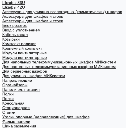
Шкафы 36U
Шкафы 42U
Аксессуары для уличных всепогодных (климатических) шкафов
Аксессуары для шкафов и стоек
Аксессуары для шкафов и стоек
Блок розеток
Ввод с уплотнением
Кабель канал
Козырьки
Комплект роликов
Крепежный комплект
Модули вентиляторные
Модули вентиляторные
Для напольных телекоммуникационных шкафов МИКсистем
Для настенных телекоммуникационных шкафов МИКсистем
Для серверных шкафов
Для уличных шкафов МИКсистем
Направляющие
Органайзеры
Панели эл. питания
Полки
Полки
Консольная
Стационарная
Стенки
Уголки опорные (направляющие) для шкафов
Фальш-панели
Шина заземления