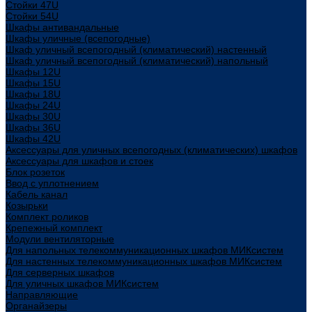
Стойки 47U
Стойки 54U
Шкафы антивандальные
Шкафы уличные (всепогодные)
Шкаф уличный всепогодный (климатический) настенный
Шкаф уличный всепогодный (климатический) напольный
Шкафы 12U
Шкафы 15U
Шкафы 18U
Шкафы 24U
Шкафы 30U
Шкафы 36U
Шкафы 42U
Аксессуары для уличных всепогодных (климатических) шкафов
Аксессуары для шкафов и стоек
Блок розеток
Ввод с уплотнением
Кабель канал
Козырьки
Комплект роликов
Крепежный комплект
Модули вентиляторные
Для напольных телекоммуникационных шкафов МИКсистем
Для настенных телекоммуникационных шкафов МИКсистем
Для серверных шкафов
Для уличных шкафов МИКсистем
Направляющие
Органайзеры