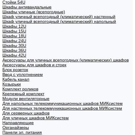
Стойки 54U
Шкафы антивандальные
Шкафы уличные (всепогодные)
Шкаф уличный всепогодный (климатический) настенный
Шкаф уличный всепогодный (климатический) напольный
Шкафы 12U
Шкафы 15U
Шкафы 18U
Шкафы 24U
Шкафы 30U
Шкафы 36U
Шкафы 42U
Аксессуары для уличных всепогодных (климатических) шкафов
Аксессуары для шкафов и стоек
Блок розеток
Ввод с уплотнением
Кабель канал
Козырьки
Комплект роликов
Крепежный комплект
Модули вентиляторные
Для напольных телекоммуникационных шкафов МИКсистем
Для настенных телекоммуникационных шкафов МИКсистем
Для серверных шкафов
Для уличных шкафов МИКсистем
Направляющие
Органайзеры
Панели эл. питания