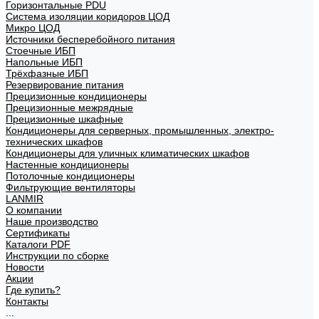
Горизонтальные PDU
Система изоляции коридоров ЦОД
Микро ЦОД
Источники бесперебойного питания
Стоечные ИБП
Напольные ИБП
Трёхфазные ИБП
Резервирование питания
Прецизионные кондиционеры
Прецизионные межрядные
Прецизионные шкафные
Кондиционеры для серверных, промышленных, электро-
технических шкафов
Кондиционеры для уличных климатических шкафов
Настенные кондиционеры
Потолочные кондиционеры
Фильтрующие вентиляторы
LANMIR
О компании
Наше производство
Сертификаты
Каталоги PDF
Инструкции по сборке
Новости
Акции
Где купить?
Контакты
...