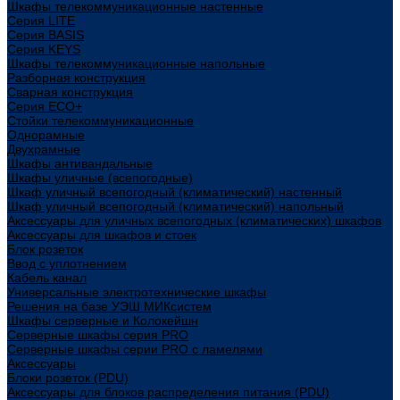
Шкафы телекоммуникационные настенные
Cерия LITE
Cерия BASIS
Cерия KEYS
Шкафы телекоммуникационные напольные
Разборная конструкция
Сварная конструкция
Серия ECO+
Стойки телекоммуникационные
Однорамные
Двухрамные
Шкафы антивандальные
Шкафы уличные (всепогодные)
Шкаф уличный всепогодный (климатический) настенный
Шкаф уличный всепогодный (климатический) напольный
Аксессуары для уличных всепогодных (климатических) шкафов
Аксессуары для шкафов и стоек
Блок розеток
Ввод с уплотнением
Кабель канал
Универсальные электротехнические шкафы
Решения на базе УЭШ МИКсистем
Шкафы серверные и Колокейшн
Серверные шкафы серия PRO
Серверные шкафы серии PRO с ламелями
Аксессуары
Блоки розеток (PDU)
Аксессуары для блоков распределения питания (PDU)