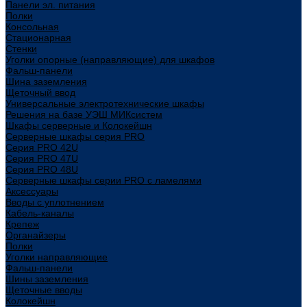
Панели эл. питания
Полки
Консольная
Стационарная
Стенки
Уголки опорные (направляющие) для шкафов
Фальш-панели
Шина заземления
Щеточный ввод
Универсальные электротехнические шкафы
Решения на базе УЭШ МИКсистем
Шкафы серверные и Колокейшн
Серверные шкафы серия PRO
Серия PRO 42U
Серия PRO 47U
Серия PRO 48U
Серверные шкафы серии PRO с ламелями
Аксессуары
Вводы с уплотнением
Кабель-каналы
Крепеж
Органайзеры
Полки
Уголки направляющие
Фальш-панели
Шины заземления
Щеточные вводы
Колокейшн