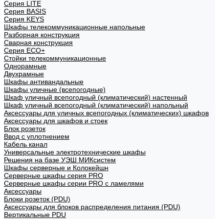
Cерия LITE
Cерия BASIS
Cерия KEYS
Шкафы телекоммуникационные напольные
Разборная конструкция
Сварная конструкция
Серия ECO+
Стойки телекоммуникационные
Однорамные
Двухрамные
Шкафы антивандальные
Шкафы уличные (всепогодные)
Шкаф уличный всепогодный (климатический) настенный
Шкаф уличный всепогодный (климатический) напольный
Аксессуары для уличных всепогодных (климатических) шкафов
Аксессуары для шкафов и стоек
Блок розеток
Ввод с уплотнением
Кабель канал
Универсальные электротехнические шкафы
Решения на базе УЭШ МИКсистем
Шкафы серверные и Колокейшн
Серверные шкафы серия PRO
Серверные шкафы серии PRO с ламелями
Аксессуары
Блоки розеток (PDU)
Аксессуары для блоков распределения питания (PDU)
Вертикальные PDU