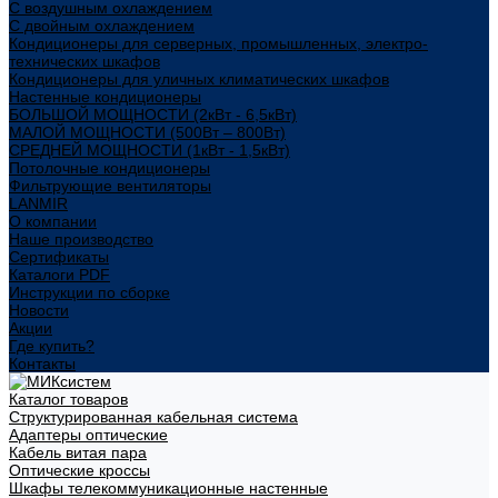
С воздушным охлаждением
С двойным охлаждением
Кондиционеры для серверных, промышленных, электро-
технических шкафов
Кондиционеры для уличных климатических шкафов
Настенные кондиционеры
БОЛЬШОЙ МОЩНОСТИ (2кВт - 6,5кВт)
МАЛОЙ МОЩНОСТИ (500Вт – 800Вт)
СРЕДНЕЙ МОЩНОСТИ (1кВт - 1,5кВт)
Потолочные кондиционеры
Фильтрующие вентиляторы
LANMIR
О компании
Наше производство
Сертификаты
Каталоги PDF
Инструкции по сборке
Новости
Акции
Где купить?
Контакты
Каталог товаров
Структурированная кабельная система
Адаптеры оптические
Кабель витая пара
Оптические кроссы
Шкафы телекоммуникационные настенные