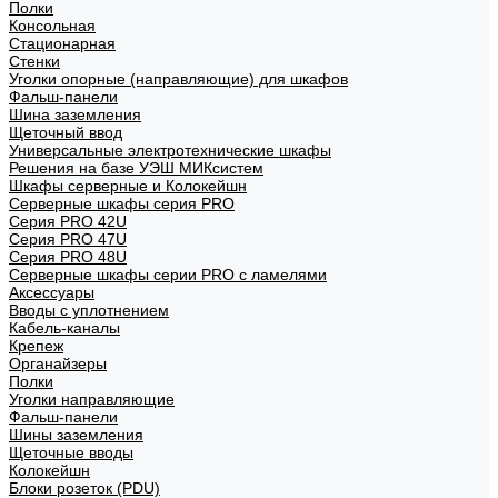
Полки
Консольная
Стационарная
Стенки
Уголки опорные (направляющие) для шкафов
Фальш-панели
Шина заземления
Щеточный ввод
Универсальные электротехнические шкафы
Решения на базе УЭШ МИКсистем
Шкафы серверные и Колокейшн
Серверные шкафы серия PRO
Серия PRO 42U
Серия PRO 47U
Серия PRO 48U
Серверные шкафы серии PRO с ламелями
Аксессуары
Вводы с уплотнением
Кабель-каналы
Крепеж
Органайзеры
Полки
Уголки направляющие
Фальш-панели
Шины заземления
Щеточные вводы
Колокейшн
Блоки розеток (PDU)