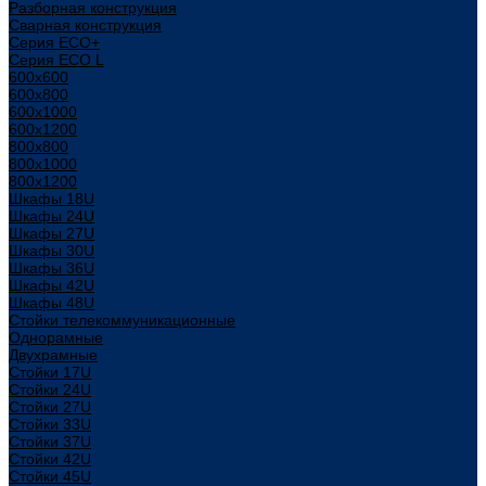
Разборная конструкция
Сварная конструкция
Серия ECO+
Серия ECO L
600x600
600x800
600х1000
600х1200
800x800
800х1000
800х1200
Шкафы 18U
Шкафы 24U
Шкафы 27U
Шкафы 30U
Шкафы 36U
Шкафы 42U
Шкафы 48U
Стойки телекоммуникационные
Однорамные
Двухрамные
Стойки 17U
Стойки 24U
Стойки 27U
Стойки 33U
Стойки 37U
Стойки 42U
Стойки 45U