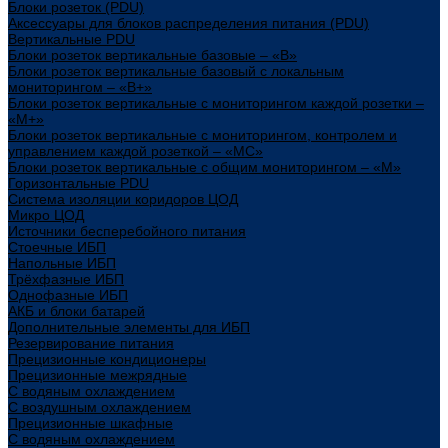
Блоки розеток (PDU)
Аксессуары для блоков распределения питания (PDU)
Вертикальные PDU
Блоки розеток вертикальные базовые – «В»
Блоки розеток вертикальные базовый с локальным
мониторингом – «В+»
Блоки розеток вертикальные с мониторингом каждой розетки –
«М+»
Блоки розеток вертикальные с мониторингом, контролем и
управлением каждой розеткой – «МС»
Блоки розеток вертикальные с общим мониторингом – «М»
Горизонтальные PDU
Система изоляции коридоров ЦОД
Микро ЦОД
Источники бесперебойного питания
Стоечные ИБП
Напольные ИБП
Трёхфазные ИБП
Однофазные ИБП
АКБ и блоки батарей
Дополнительные элементы для ИБП
Резервирование питания
Прецизионные кондиционеры
Прецизионные межрядные
С водяным охлаждением
С воздушным охлаждением
Прецизионные шкафные
С водяным охлаждением