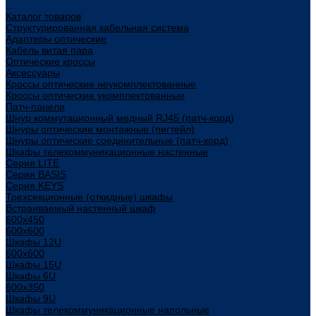
...
Каталог товаров
Структурированная кабельная система
Адаптеры оптические
Кабель витая пара
Оптические кроссы
Аксессуары
Кроссы оптические неукомплектованные
Кроссы оптические укомплектованные
Патч-панели
Шнур коммутационный медный RJ45 (патч-корд)
Шнуры оптические монтажные (пигтейл)
Шнуры оптические соединительные (патч-корд)
Шкафы телекоммуникационные настенные
Cерия LITE
Cерия BASIS
Cерия KEYS
Трехсекционные (откидные) шкафы
Встраиваемый настенный шкаф
600x450
600x600
Шкафы 12U
600x600
Шкафы 15U
Шкафы 6U
600x350
Шкафы 9U
Шкафы телекоммуникационные напольные