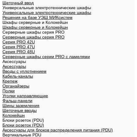
Щеточный ввод
Универсальные электротехнические шкафы
Универсальные электротехнические шкафы
Решения на базе УЭШ МИКсистем
Шкафы серверные и Колокейшн
Шкафы серверные и Колокейшн
Серверные шкафы серия PRO
Серверные шкафы серия PRO
Серия PRO 42U
Серия PRO 47U
Серия PRO 48U
Серверные шкафы серии PRO с ламелями
Аксессуары
Аксессуары
Вводы с уплотнением
Кабель-каналы
Крепеж
Органайзеры
Полки
Уголки направляющие
Фальш-панели
Шины заземления
Щеточные вводы
Колокейшн
Блоки розеток (PDU)
Блоки розеток (PDU)
Аксессуары для блоков распределения питания (PDU)
Вертикальные PDU