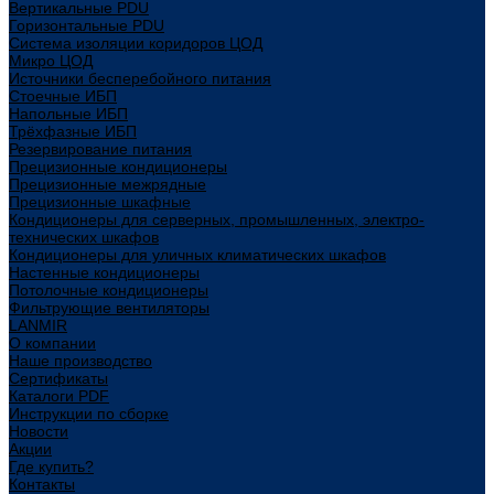
Вертикальные PDU
Горизонтальные PDU
Система изоляции коридоров ЦОД
Микро ЦОД
Источники бесперебойного питания
Стоечные ИБП
Напольные ИБП
Трёхфазные ИБП
Резервирование питания
Прецизионные кондиционеры
Прецизионные межрядные
Прецизионные шкафные
Кондиционеры для серверных, промышленных, электро-
технических шкафов
Кондиционеры для уличных климатических шкафов
Настенные кондиционеры
Потолочные кондиционеры
Фильтрующие вентиляторы
LANMIR
О компании
Наше производство
Сертификаты
Каталоги PDF
Инструкции по сборке
Новости
Акции
Где купить?
Контакты