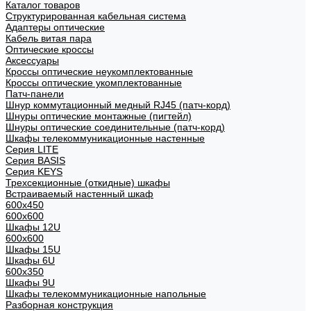
Каталог товаров
Структурированная кабельная система
Адаптеры оптические
Кабель витая пара
Оптические кроссы
Аксессуары
Кроссы оптические неукомплектованные
Кроссы оптические укомплектованные
Патч-панели
Шнур коммутационный медный RJ45 (патч-корд)
Шнуры оптические монтажные (пигтейл)
Шнуры оптические соединительные (патч-корд)
Шкафы телекоммуникационные настенные
Cерия LITE
Cерия BASIS
Cерия KEYS
Трехсекционные (откидные) шкафы
Встраиваемый настенный шкаф
600x450
600x600
Шкафы 12U
600x600
Шкафы 15U
Шкафы 6U
600x350
Шкафы 9U
Шкафы телекоммуникационные напольные
Разборная конструкция