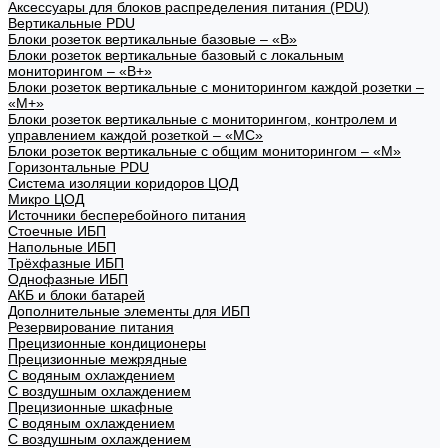
Аксессуары для блоков распределения питания (PDU)
Вертикальные PDU
Блоки розеток вертикальные базовые – «В»
Блоки розеток вертикальные базовый с локальным
мониторингом – «В+»
Блоки розеток вертикальные с мониторингом каждой розетки –
«М+»
Блоки розеток вертикальные с мониторингом, контролем и
управлением каждой розеткой – «МС»
Блоки розеток вертикальные с общим мониторингом – «М»
Горизонтальные PDU
Система изоляции коридоров ЦОД
Микро ЦОД
Источники бесперебойного питания
Стоечные ИБП
Напольные ИБП
Трёхфазные ИБП
Однофазные ИБП
АКБ и блоки батарей
Дополнительные элементы для ИБП
Резервирование питания
Прецизионные кондиционеры
Прецизионные межрядные
С водяным охлаждением
С воздушным охлаждением
Прецизионные шкафные
С водяным охлаждением
С воздушным охлаждением