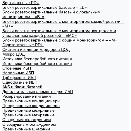
Вертикальные PDU
Блоки розеток вертикальные базовые – «В»
Блоки розеток вертикальные базовый с локальным
мониторингом – «В+»
Блоки розеток вертикальные с мониторингом каждой розетки –
«М+»
Блоки розеток вертикальные с мониторингом, контролем и
управлением каждой розеткой – «МС»
Блоки розеток вертикальные с общим мониторингом – «М»
Горизонтальные PDU
Система изоляции коридоров ЦОД
Микро ЦОД
Источники бесперебойного питания
Источники бесперебойного питания
Стоечные ИБП
Напольные ИБП
Трёхфазные ИБП
Однофазные ИБП
АКБ и блоки батарей
Дополнительные элементы для ИБП
Резервирование питания
Прецизионные кондиционеры
Прецизионные кондиционеры
Прецизионные межрядные
Прецизионные межрядные
С водяным охлаждением
С воздушным охлаждением
Прецизионные шкафные