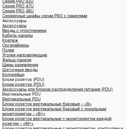
Серия PRO 42U
Серия PRO 47U
Серия PRO 48U
Серверные шкафы серии PRO с ламелями
Аксессуары
Аксессуары
Вводы с уплотнением
Кабель-каналы
Крепеж
Органайзеры
Полки
Уголки направляющие
Фальш-панели
Шины заземления
Щеточные вводы
Колокейшн
Блоки розеток (PDU)
Блоки розеток (PDU)
Аксессуары для блоков распределения питания (PDU)
Вертикальные PDU
Вертикальные PDU
Блоки розеток вертикальные базовые – «В»
Блоки розеток вертикальные базовый с локальным
мониторингом – «В+»
Блоки розеток вертикальные с мониторингом каждой
розетки – «М+»
Блоки розеток вертикальные с мониторингом, контролем и