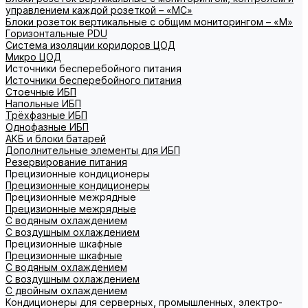
управлением каждой розеткой – «МС»
Блоки розеток вертикальные с общим мониторингом – «М»
Горизонтальные PDU
Система изоляции коридоров ЦОД
Микро ЦОД
Источники бесперебойного питания
Источники бесперебойного питания
Стоечные ИБП
Напольные ИБП
Трёхфазные ИБП
Однофазные ИБП
АКБ и блоки батарей
Дополнительные элементы для ИБП
Резервирование питания
Прецизионные кондиционеры
Прецизионные кондиционеры
Прецизионные межрядные
Прецизионные межрядные
С водяным охлаждением
С воздушным охлаждением
Прецизионные шкафные
Прецизионные шкафные
С водяным охлаждением
С воздушным охлаждением
С двойным охлаждением
Кондиционеры для серверных, промышленных, электро-