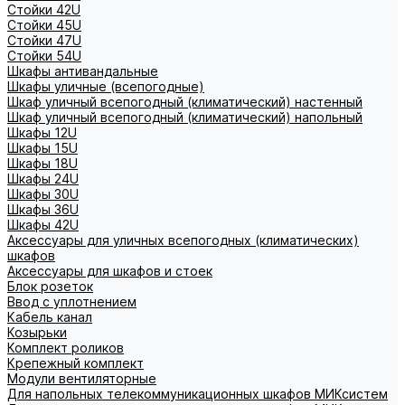
Стойки 42U
Стойки 45U
Стойки 47U
Стойки 54U
Шкафы антивандальные
Шкафы уличные (всепогодные)
Шкаф уличный всепогодный (климатический) настенный
Шкаф уличный всепогодный (климатический) напольный
Шкафы 12U
Шкафы 15U
Шкафы 18U
Шкафы 24U
Шкафы 30U
Шкафы 36U
Шкафы 42U
Аксессуары для уличных всепогодных (климатических)
шкафов
Аксессуары для шкафов и стоек
Блок розеток
Ввод с уплотнением
Кабель канал
Козырьки
Комплект роликов
Крепежный комплект
Модули вентиляторные
Для напольных телекоммуникационных шкафов МИКсистем