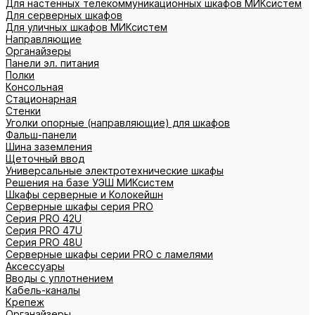
Для настенных телекоммуникационных шкафов МИКсистем
Для серверных шкафов
Для уличных шкафов МИКсистем
Направляющие
Органайзеры
Панели эл. питания
Полки
Консольная
Стационарная
Стенки
Уголки опорные (направляющие) для шкафов
Фальш-панели
Шина заземления
Щеточный ввод
Универсальные электротехнические шкафы
Решения на базе УЭШ МИКсистем
Шкафы серверные и Колокейшн
Серверные шкафы серия PRO
Серия PRO 42U
Серия PRO 47U
Серия PRO 48U
Серверные шкафы серии PRO с ламелями
Аксессуары
Вводы с уплотнением
Кабель-каналы
Крепеж
Органайзеры