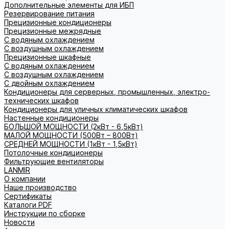
Дополнительные элементы для ИБП
Резервирование питания
Прецизионные кондиционеры
Прецизионные межрядные
С водяным охлаждением
С воздушным охлаждением
Прецизионные шкафные
С водяным охлаждением
С воздушным охлаждением
С двойным охлаждением
Кондиционеры для серверных, промышленных, электро-
технических шкафов
Кондиционеры для уличных климатических шкафов
Настенные кондиционеры
БОЛЬШОЙ МОЩНОСТИ (2кВт - 6,5кВт)
МАЛОЙ МОЩНОСТИ (500Вт – 800Вт)
СРЕДНЕЙ МОЩНОСТИ (1кВт - 1,5кВт)
Потолочные кондиционеры
Фильтрующие вентиляторы
LANMIR
О компании
Наше производство
Сертификаты
Каталоги PDF
Инструкции по сборке
Новости