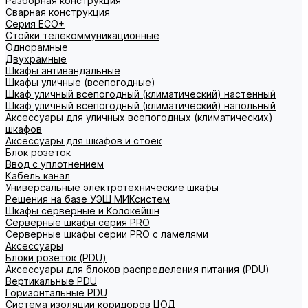
Разборная конструкция
Сварная конструкция
Серия ECO+
Стойки телекоммуникационные
Однорамные
Двухрамные
Шкафы антивандальные
Шкафы уличные (всепогодные)
Шкаф уличный всепогодный (климатический) настенный
Шкаф уличный всепогодный (климатический) напольный
Аксессуары для уличных всепогодных (климатических)
шкафов
Аксессуары для шкафов и стоек
Блок розеток
Ввод с уплотнением
Кабель канал
Универсальные электротехнические шкафы
Решения на базе УЭШ МИКсистем
Шкафы серверные и Колокейшн
Серверные шкафы серия PRO
Серверные шкафы серии PRO с ламелями
Аксессуары
Блоки розеток (PDU)
Аксессуары для блоков распределения питания (PDU)
Вертикальные PDU
Горизонтальные PDU
Система изоляции коридоров ЦОД