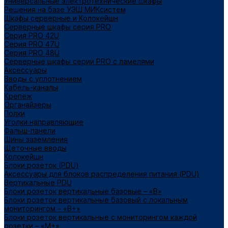
Универсальные электротехнические шкафы
Решения на базе УЭШ МИКсистем
Шкафы серверные и Колокейшн
Серверные шкафы серия PRO
Серия PRO 42U
Серия PRO 47U
Серия PRO 48U
Серверные шкафы серии PRO с ламелями
Аксессуары
Вводы с уплотнением
Кабель-каналы
Крепеж
Органайзеры
Полки
Уголки направляющие
Фальш-панели
Шины заземления
Щеточные вводы
Колокейшн
Блоки розеток (PDU)
Аксессуары для блоков распределения питания (PDU)
Вертикальные PDU
Блоки розеток вертикальные базовые – «В»
Блоки розеток вертикальные базовый с локальным
мониторингом – «В+»
Блоки розеток вертикальные с мониторингом каждой
розетки – «М+»