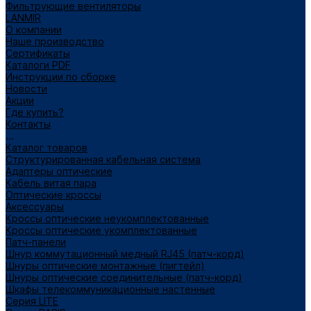
Фильтрующие вентиляторы
LANMIR
О компании
Наше производство
Сертификаты
Каталоги PDF
Инструкции по сборке
Новости
Акции
Где купить?
Контакты
...
Каталог товаров
Структурированная кабельная система
Адаптеры оптические
Кабель витая пара
Оптические кроссы
Аксессуары
Кроссы оптические неукомплектованные
Кроссы оптические укомплектованные
Патч-панели
Шнур коммутационный медный RJ45 (патч-корд)
Шнуры оптические монтажные (пигтейл)
Шнуры оптические соединительные (патч-корд)
Шкафы телекоммуникационные настенные
Cерия LITE