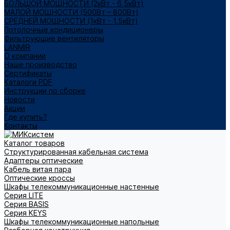
БОЛЬШОЙ МОЩНОСТИ (2кВт - 6,5кВт)
МАЛОЙ МОЩНОСТИ (500Вт – 800Вт)
СРЕДНЕЙ МОЩНОСТИ (1кВт - 1,5кВт)
Потолочные кондиционеры
Фильтрующие вентиляторы
LANMIR
О компании
Наше производство
Сертификаты
Каталоги PDF
Инструкции по сборке
Новости
Акции
Где купить?
Контакты
Каталог товаров
Структурированная кабельная система
Адаптеры оптические
Кабель витая пара
Оптические кроссы
Шкафы телекоммуникационные настенные
Cерия LITE
Cерия BASIS
Cерия KEYS
Шкафы телекоммуникационные напольные