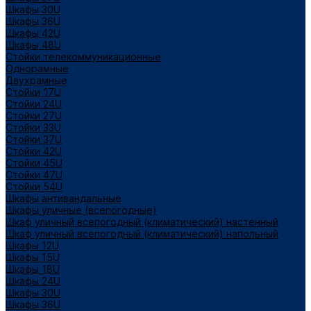
Шкафы 30U
Шкафы 36U
Шкафы 42U
Шкафы 48U
Стойки телекоммуникационные
Однорамные
Двухрамные
Стойки 17U
Стойки 24U
Стойки 27U
Стойки 33U
Стойки 37U
Стойки 42U
Стойки 45U
Стойки 47U
Стойки 54U
Шкафы антивандальные
Шкафы уличные (всепогодные)
Шкаф уличный всепогодный (климатический) настенный
Шкаф уличный всепогодный (климатический) напольный
Шкафы 12U
Шкафы 15U
Шкафы 18U
Шкафы 24U
Шкафы 30U
Шкафы 36U