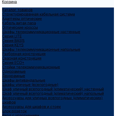
Корзина
Каталог товаров
Структурированная кабельная система
Адаптеры оптические
Кабель витая пара
Оптические кроссы
Шкафы телекоммуникационные настенные
Cерия LITE
Cерия BASIS
Cерия KEYS
Шкафы телекоммуникационные напольные
Разборная конструкция
Сварная конструкция
Серия ECO+
Стойки телекоммуникационные
Однорамные
Двухрамные
Шкафы антивандальные
Шкафы уличные (всепогодные)
Шкаф уличный всепогодный (климатический) настенный
Шкаф уличный всепогодный (климатический) напольный
Аксессуары для уличных всепогодных (климатических)
шкафов
Аксессуары для шкафов и стоек
Блок розеток
Ввод с уплотнением