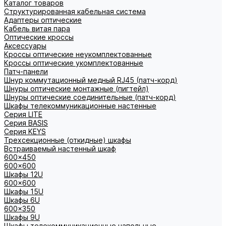
Каталог товаров
Структурированная кабельная система
Адаптеры оптические
Кабель витая пара
Оптические кроссы
Аксессуары
Кроссы оптические неукомплектованные
Кроссы оптические укомплектованные
Патч-панели
Шнур коммутационный медный RJ45 (патч-корд)
Шнуры оптические монтажные (пигтейл)
Шнуры оптические соединительные (патч-корд)
Шкафы телекоммуникационные настенные
Cерия LITE
Cерия BASIS
Cерия KEYS
Трехсекционные (откидные) шкафы
Встраиваемый настенный шкаф
600x450
600x600
Шкафы 12U
600x600
Шкафы 15U
Шкафы 6U
600x350
Шкафы 9U
Шкафы телекоммуникационные напольные