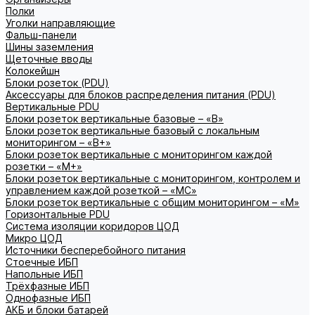
Полки
Уголки направляющие
Фальш-панели
Шины заземления
Щеточные вводы
Колокейшн
Блоки розеток (PDU)
Аксессуары для блоков распределения питания (PDU)
Вертикальные PDU
Блоки розеток вертикальные базовые – «В»
Блоки розеток вертикальные базовый с локальным
мониторингом – «В+»
Блоки розеток вертикальные с мониторингом каждой
розетки – «М+»
Блоки розеток вертикальные с мониторингом, контролем и
управлением каждой розеткой – «МС»
Блоки розеток вертикальные с общим мониторингом – «М»
Горизонтальные PDU
Система изоляции коридоров ЦОД
Микро ЦОД
Источники бесперебойного питания
Стоечные ИБП
Напольные ИБП
Трёхфазные ИБП
Однофазные ИБП
АКБ и блоки батарей