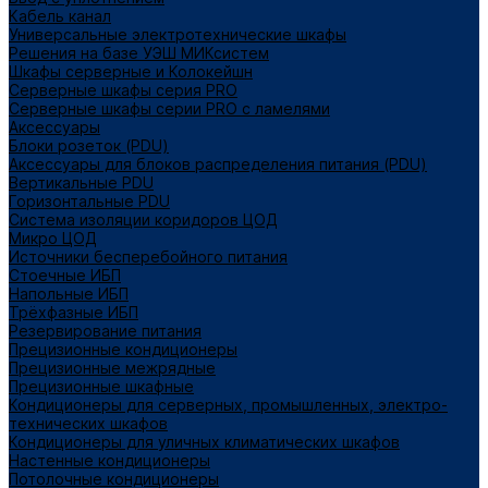
Кабель канал
Универсальные электротехнические шкафы
Решения на базе УЭШ МИКсистем
Шкафы серверные и Колокейшн
Серверные шкафы серия PRO
Серверные шкафы серии PRO с ламелями
Аксессуары
Блоки розеток (PDU)
Аксессуары для блоков распределения питания (PDU)
Вертикальные PDU
Горизонтальные PDU
Система изоляции коридоров ЦОД
Микро ЦОД
Источники бесперебойного питания
Стоечные ИБП
Напольные ИБП
Трёхфазные ИБП
Резервирование питания
Прецизионные кондиционеры
Прецизионные межрядные
Прецизионные шкафные
Кондиционеры для серверных, промышленных, электро-
технических шкафов
Кондиционеры для уличных климатических шкафов
Настенные кондиционеры
Потолочные кондиционеры