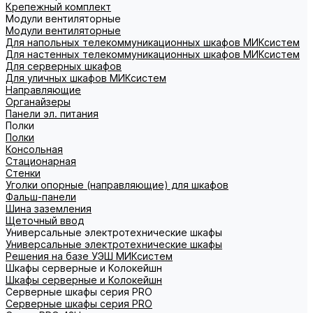
Крепежный комплект
Модули вентиляторные
Модули вентиляторные
Для напольных телекоммуникационных шкафов МИКсистем
Для настенных телекоммуникационных шкафов МИКсистем
Для серверных шкафов
Для уличных шкафов МИКсистем
Направляющие
Органайзеры
Панели эл. питания
Полки
Полки
Консольная
Стационарная
Стенки
Уголки опорные (направляющие) для шкафов
Фальш-панели
Шина заземления
Щеточный ввод
Универсальные электротехнические шкафы
Универсальные электротехнические шкафы
Решения на базе УЭШ МИКсистем
Шкафы серверные и Колокейшн
Шкафы серверные и Колокейшн
Серверные шкафы серия PRO
Серверные шкафы серия PRO