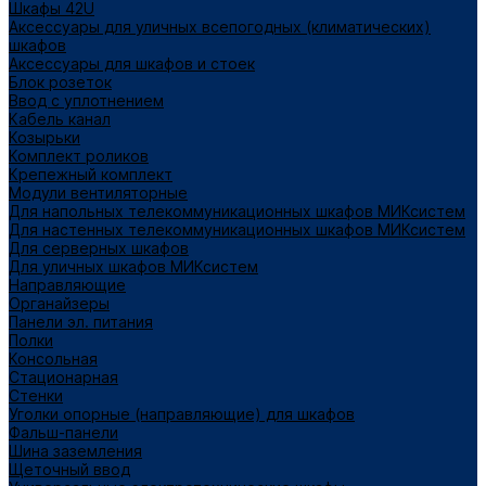
Шкафы 42U
Аксессуары для уличных всепогодных (климатических)
шкафов
Аксессуары для шкафов и стоек
Блок розеток
Ввод с уплотнением
Кабель канал
Козырьки
Комплект роликов
Крепежный комплект
Модули вентиляторные
Для напольных телекоммуникационных шкафов МИКсистем
Для настенных телекоммуникационных шкафов МИКсистем
Для серверных шкафов
Для уличных шкафов МИКсистем
Направляющие
Органайзеры
Панели эл. питания
Полки
Консольная
Стационарная
Стенки
Уголки опорные (направляющие) для шкафов
Фальш-панели
Шина заземления
Щеточный ввод