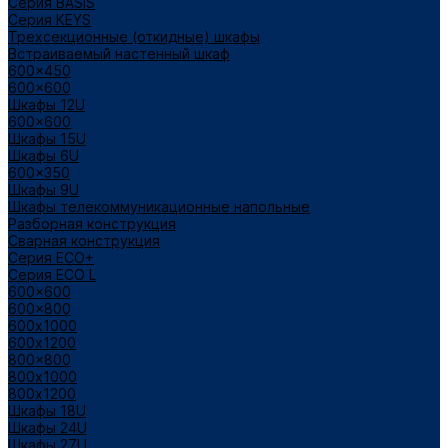
Cерия BASIS
Cерия KEYS
Трехсекционные (откидные) шкафы
Встраиваемый настенный шкаф
600x450
600x600
Шкафы 12U
600x600
Шкафы 15U
Шкафы 6U
600x350
Шкафы 9U
Шкафы телекоммуникационные напольные
Разборная конструкция
Сварная конструкция
Серия ECO+
Серия ECO L
600x600
600x800
600х1000
600х1200
800x800
800х1000
800х1200
Шкафы 18U
Шкафы 24U
Шкафы 27U