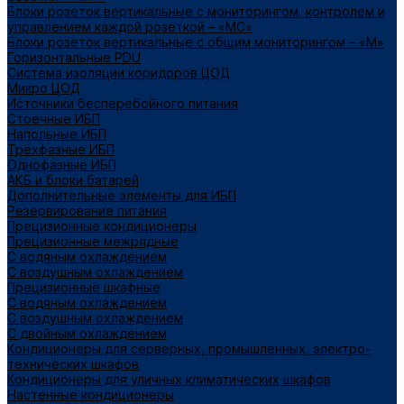
Блоки розеток вертикальные с мониторингом, контролем и
управлением каждой розеткой – «МС»
Блоки розеток вертикальные с общим мониторингом – «М»
Горизонтальные PDU
Система изоляции коридоров ЦОД
Микро ЦОД
Источники бесперебойного питания
Стоечные ИБП
Напольные ИБП
Трёхфазные ИБП
Однофазные ИБП
АКБ и блоки батарей
Дополнительные элементы для ИБП
Резервирование питания
Прецизионные кондиционеры
Прецизионные межрядные
С водяным охлаждением
С воздушным охлаждением
Прецизионные шкафные
С водяным охлаждением
С воздушным охлаждением
С двойным охлаждением
Кондиционеры для серверных, промышленных, электро-
технических шкафов
Кондиционеры для уличных климатических шкафов
Настенные кондиционеры