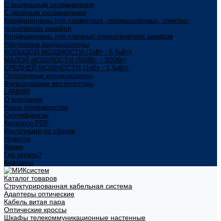
С воздушным охлаждением
С двойным охлаждением
Кондиционеры для серверных, промышленных, электро-
технических шкафов
Кондиционеры для уличных климатических шкафов
Настенные кондиционеры
БОЛЬШОЙ МОЩНОСТИ (2кВт - 6,5кВт)
МАЛОЙ МОЩНОСТИ (500Вт – 800Вт)
СРЕДНЕЙ МОЩНОСТИ (1кВт - 1,5кВт)
Потолочные кондиционеры
Фильтрующие вентиляторы
LANMIR
О компании
Наше производство
Сертификаты
Каталоги PDF
Инструкции по сборке
Новости
Акции
Где купить?
Контакты
Каталог товаров
Структурированная кабельная система
Адаптеры оптические
Кабель витая пара
Оптические кроссы
Шкафы телекоммуникационные настенные