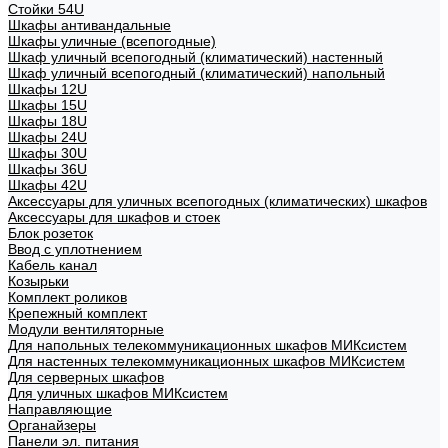
Стойки 54U
Шкафы антивандальные
Шкафы уличные (всепогодные)
Шкаф уличный всепогодный (климатический) настенный
Шкаф уличный всепогодный (климатический) напольный
Шкафы 12U
Шкафы 15U
Шкафы 18U
Шкафы 24U
Шкафы 30U
Шкафы 36U
Шкафы 42U
Аксессуары для уличных всепогодных (климатических) шкафов
Аксессуары для шкафов и стоек
Блок розеток
Ввод с уплотнением
Кабель канал
Козырьки
Комплект роликов
Крепежный комплект
Модули вентиляторные
Для напольных телекоммуникационных шкафов МИКсистем
Для настенных телекоммуникационных шкафов МИКсистем
Для серверных шкафов
Для уличных шкафов МИКсистем
Направляющие
Органайзеры
Панели эл. питания