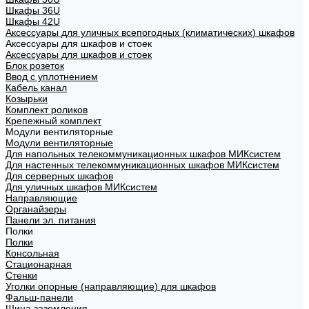
Шкафы 36U
Шкафы 42U
Аксессуары для уличных всепогодных (климатических) шкафов
Аксессуары для шкафов и стоек
Аксессуары для шкафов и стоек
Блок розеток
Ввод с уплотнением
Кабель канал
Козырьки
Комплект роликов
Крепежный комплект
Модули вентиляторные
Модули вентиляторные
Для напольных телекоммуникационных шкафов МИКсистем
Для настенных телекоммуникационных шкафов МИКсистем
Для серверных шкафов
Для уличных шкафов МИКсистем
Направляющие
Органайзеры
Панели эл. питания
Полки
Полки
Консольная
Стационарная
Стенки
Уголки опорные (направляющие) для шкафов
Фальш-панели
Шина заземления