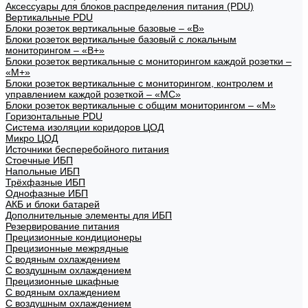
Аксессуары для блоков распределения питания (PDU)
Вертикальные PDU
Блоки розеток вертикальные базовые – «В»
Блоки розеток вертикальные базовый с локальным
мониторингом – «В+»
Блоки розеток вертикальные с мониторингом каждой розетки –
«М+»
Блоки розеток вертикальные с мониторингом, контролем и
управлением каждой розеткой – «МС»
Блоки розеток вертикальные с общим мониторингом – «М»
Горизонтальные PDU
Система изоляции коридоров ЦОД
Микро ЦОД
Источники бесперебойного питания
Стоечные ИБП
Напольные ИБП
Трёхфазные ИБП
Однофазные ИБП
АКБ и блоки батарей
Дополнительные элементы для ИБП
Резервирование питания
Прецизионные кондиционеры
Прецизионные межрядные
С водяным охлаждением
С воздушным охлаждением
Прецизионные шкафные
С водяным охлаждением
С воздушным охлаждением