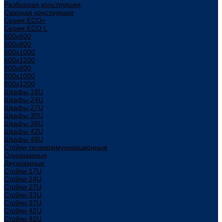
Разборная конструкция
Сварная конструкция
Серия ECO+
Серия ECO L
600x600
600x800
600х1000
600х1200
800x800
800х1000
800х1200
Шкафы 18U
Шкафы 24U
Шкафы 27U
Шкафы 30U
Шкафы 36U
Шкафы 42U
Шкафы 48U
Стойки телекоммуникационные
Однорамные
Двухрамные
Стойки 17U
Стойки 24U
Стойки 27U
Стойки 33U
Стойки 37U
Стойки 42U
Стойки 45U