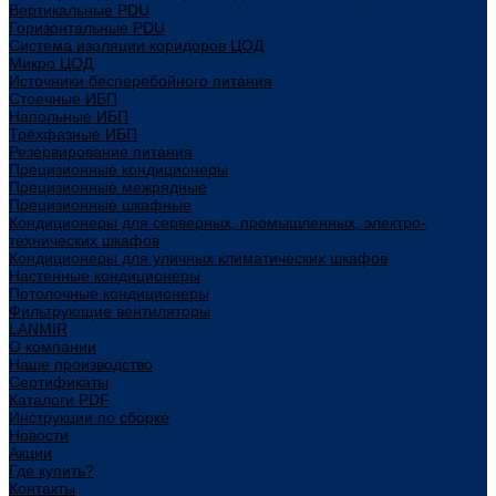
Вертикальные PDU
Горизонтальные PDU
Система изоляции коридоров ЦОД
Микро ЦОД
Источники бесперебойного питания
Стоечные ИБП
Напольные ИБП
Трёхфазные ИБП
Резервирование питания
Прецизионные кондиционеры
Прецизионные межрядные
Прецизионные шкафные
Кондиционеры для серверных, промышленных, электро-
технических шкафов
Кондиционеры для уличных климатических шкафов
Настенные кондиционеры
Потолочные кондиционеры
Фильтрующие вентиляторы
LANMIR
О компании
Наше производство
Сертификаты
Каталоги PDF
Инструкции по сборке
Новости
Акции
Где купить?
Контакты