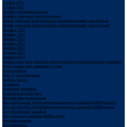
Стойки 47U
Стойки 54U
Шкафы антивандальные
Шкафы уличные (всепогодные)
Шкаф уличный всепогодный (климатический) настенный
Шкаф уличный всепогодный (климатический) напольный
Шкафы 12U
Шкафы 15U
Шкафы 18U
Шкафы 24U
Шкафы 30U
Шкафы 36U
Шкафы 42U
Аксессуары для уличных всепогодных (климатических) шкафов
Аксессуары для шкафов и стоек
Блок розеток
Ввод с уплотнением
Кабель канал
Козырьки
Комплект роликов
Крепежный комплект
Модули вентиляторные
Для напольных телекоммуникационных шкафов МИКсистем
Для настенных телекоммуникационных шкафов МИКсистем
Для серверных шкафов
Для уличных шкафов МИКсистем
Направляющие
Органайзеры