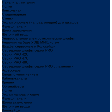
Панели эл. питания
Полки
Консольная
Стационарная
Стенки
Уголки опорные (направляющие) для шкафов
Фальш-панели
Шина заземления
Щеточный ввод
Универсальные электротехнические шкафы
Решения на базе УЭШ МИКсистем
Шкафы серверные и Колокейшн
Серверные шкафы серия PRO
Серия PRO 42U
Серия PRO 47U
Серия PRO 48U
Серверные шкафы серии PRO с ламелями
Аксессуары
Вводы с уплотнением
Кабель-каналы
Крепеж
Органайзеры
Полки
Уголки направляющие
Фальш-панели
Шины заземления
Щеточные вводы
Колокейшн