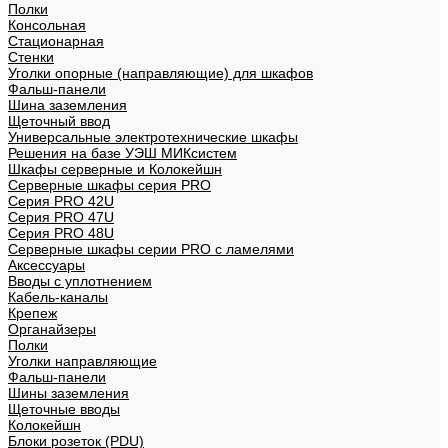
Полки
Консольная
Стационарная
Стенки
Уголки опорные (направляющие) для шкафов
Фальш-панели
Шина заземления
Щеточный ввод
Универсальные электротехнические шкафы
Решения на базе УЭШ МИКсистем
Шкафы серверные и Колокейшн
Серверные шкафы серия PRO
Серия PRO 42U
Серия PRO 47U
Серия PRO 48U
Серверные шкафы серии PRO с ламелями
Аксессуары
Вводы с уплотнением
Кабель-каналы
Крепеж
Органайзеры
Полки
Уголки направляющие
Фальш-панели
Шины заземления
Щеточные вводы
Колокейшн
Блоки розеток (PDU)