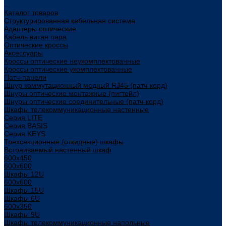
...
Каталог товаров
Структурированная кабельная система
Адаптеры оптические
Кабель витая пара
Оптические кроссы
Аксессуары
Кроссы оптические неукомплектованные
Кроссы оптические укомплектованные
Патч-панели
Шнур коммутационный медный RJ45 (патч-корд)
Шнуры оптические монтажные (пигтейл)
Шнуры оптические соединительные (патч-корд)
Шкафы телекоммуникационные настенные
Cерия LITE
Cерия BASIS
Cерия KEYS
Трехсекционные (откидные) шкафы
Встраиваемый настенный шкаф
600x450
600x600
Шкафы 12U
600x600
Шкафы 15U
Шкафы 6U
600x350
Шкафы 9U
Шкафы телекоммуникационные напольные