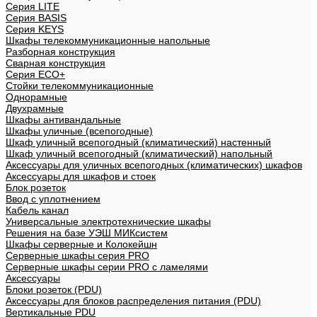
Cерия LITE
Cерия BASIS
Cерия KEYS
Шкафы телекоммуникационные напольные
Разборная конструкция
Сварная конструкция
Серия ECO+
Стойки телекоммуникационные
Однорамные
Двухрамные
Шкафы антивандальные
Шкафы уличные (всепогодные)
Шкаф уличный всепогодный (климатический) настенный
Шкаф уличный всепогодный (климатический) напольный
Аксессуары для уличных всепогодных (климатических) шкафов
Аксессуары для шкафов и стоек
Блок розеток
Ввод с уплотнением
Кабель канал
Универсальные электротехнические шкафы
Решения на базе УЭШ МИКсистем
Шкафы серверные и Колокейшн
Серверные шкафы серия PRO
Серверные шкафы серии PRO с ламелями
Аксессуары
Блоки розеток (PDU)
Аксессуары для блоков распределения питания (PDU)
Вертикальные PDU