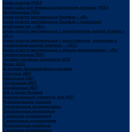
Блоки розеток (PDU)
Аксессуары для блоков распределения питания (PDU)
Вертикальные PDU
Блоки розеток вертикальные базовые – «В»
Блоки розеток вертикальные базовый с локальным
мониторингом – «В+»
Блоки розеток вертикальные с мониторингом каждой розетки –
«М+»
Блоки розеток вертикальные с мониторингом, контролем и
управлением каждой розеткой – «МС»
Блоки розеток вертикальные с общим мониторингом – «М»
Горизонтальные PDU
Система изоляции коридоров ЦОД
Микро ЦОД
Источники бесперебойного питания
Стоечные ИБП
Напольные ИБП
Трёхфазные ИБП
Однофазные ИБП
АКБ и блоки батарей
Дополнительные элементы для ИБП
Резервирование питания
Прецизионные кондиционеры
Прецизионные межрядные
С водяным охлаждением
С воздушным охлаждением
Прецизионные шкафные
С водяным охлаждением