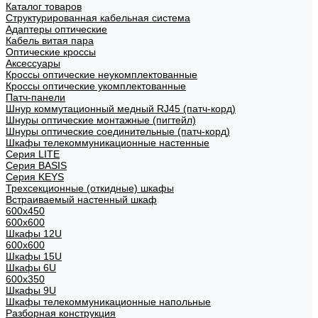
Каталог товаров
Структурированная кабельная система
Адаптеры оптические
Кабель витая пара
Оптические кроссы
Аксессуары
Кроссы оптические неукомплектованные
Кроссы оптические укомплектованные
Патч-панели
Шнур коммутационный медный RJ45 (патч-корд)
Шнуры оптические монтажные (пигтейл)
Шнуры оптические соединительные (патч-корд)
Шкафы телекоммуникационные настенные
Cерия LITE
Cерия BASIS
Cерия KEYS
Трехсекционные (откидные) шкафы
Встраиваемый настенный шкаф
600x450
600x600
Шкафы 12U
600x600
Шкафы 15U
Шкафы 6U
600x350
Шкафы 9U
Шкафы телекоммуникационные напольные
Разборная конструкция