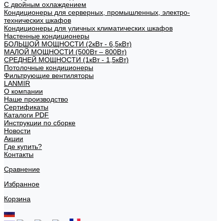
С двойным охлаждением
Кондиционеры для серверных, промышленных, электро-
технических шкафов
Кондиционеры для уличных климатических шкафов
Настенные кондиционеры
БОЛЬШОЙ МОЩНОСТИ (2кВт - 6,5кВт)
МАЛОЙ МОЩНОСТИ (500Вт – 800Вт)
СРЕДНЕЙ МОЩНОСТИ (1кВт - 1,5кВт)
Потолочные кондиционеры
Фильтрующие вентиляторы
LANMIR
О компании
Наше производство
Сертификаты
Каталоги PDF
Инструкции по сборке
Новости
Акции
Где купить?
Контакты
Сравнение
Избранное
Корзина