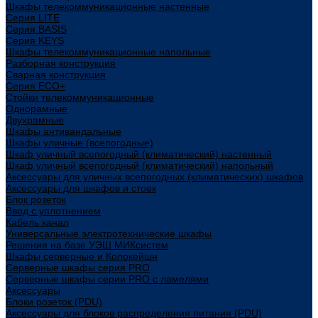
Шкафы телекоммуникационные настенные
Cерия LITE
Cерия BASIS
Cерия KEYS
Шкафы телекоммуникационные напольные
Разборная конструкция
Сварная конструкция
Серия ECO+
Стойки телекоммуникационные
Однорамные
Двухрамные
Шкафы антивандальные
Шкафы уличные (всепогодные)
Шкаф уличный всепогодный (климатический) настенный
Шкаф уличный всепогодный (климатический) напольный
Аксессуары для уличных всепогодных (климатических) шкафов
Аксессуары для шкафов и стоек
Блок розеток
Ввод с уплотнением
Кабель канал
Универсальные электротехнические шкафы
Решения на базе УЭШ МИКсистем
Шкафы серверные и Колокейшн
Серверные шкафы серия PRO
Серверные шкафы серии PRO с ламелями
Аксессуары
Блоки розеток (PDU)
Аксессуары для блоков распределения питания (PDU)