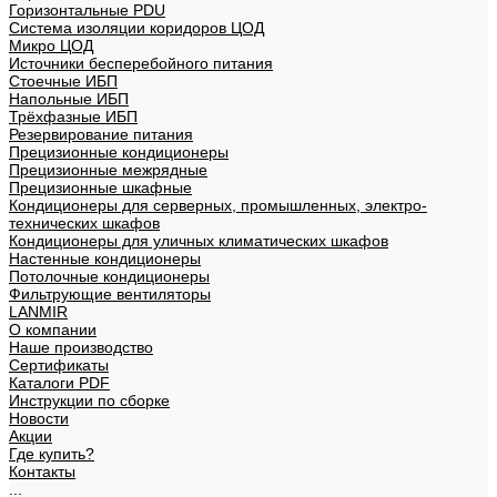
Горизонтальные PDU
Система изоляции коридоров ЦОД
Микро ЦОД
Источники бесперебойного питания
Стоечные ИБП
Напольные ИБП
Трёхфазные ИБП
Резервирование питания
Прецизионные кондиционеры
Прецизионные межрядные
Прецизионные шкафные
Кондиционеры для серверных, промышленных, электро-
технических шкафов
Кондиционеры для уличных климатических шкафов
Настенные кондиционеры
Потолочные кондиционеры
Фильтрующие вентиляторы
LANMIR
О компании
Наше производство
Сертификаты
Каталоги PDF
Инструкции по сборке
Новости
Акции
Где купить?
Контакты
...