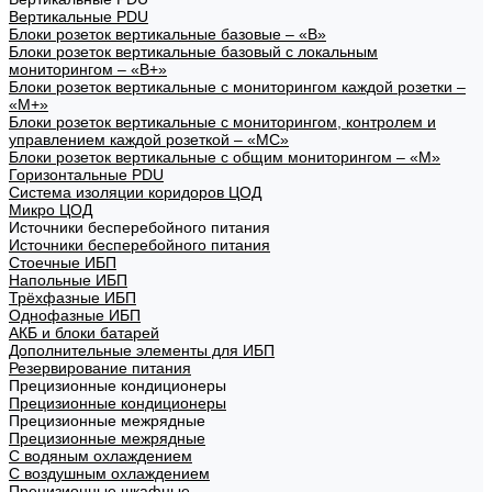
Вертикальные PDU
Блоки розеток вертикальные базовые – «В»
Блоки розеток вертикальные базовый с локальным
мониторингом – «В+»
Блоки розеток вертикальные с мониторингом каждой розетки –
«М+»
Блоки розеток вертикальные с мониторингом, контролем и
управлением каждой розеткой – «МС»
Блоки розеток вертикальные с общим мониторингом – «М»
Горизонтальные PDU
Система изоляции коридоров ЦОД
Микро ЦОД
Источники бесперебойного питания
Источники бесперебойного питания
Стоечные ИБП
Напольные ИБП
Трёхфазные ИБП
Однофазные ИБП
АКБ и блоки батарей
Дополнительные элементы для ИБП
Резервирование питания
Прецизионные кондиционеры
Прецизионные кондиционеры
Прецизионные межрядные
Прецизионные межрядные
С водяным охлаждением
С воздушным охлаждением
Прецизионные шкафные