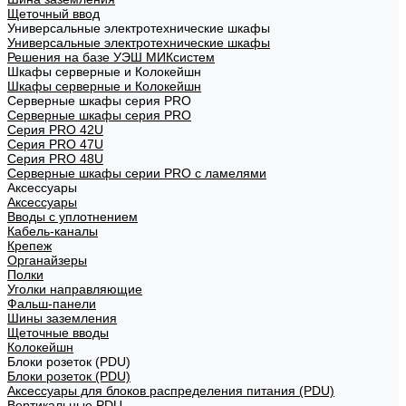
Щеточный ввод
Универсальные электротехнические шкафы
Универсальные электротехнические шкафы
Решения на базе УЭШ МИКсистем
Шкафы серверные и Колокейшн
Шкафы серверные и Колокейшн
Серверные шкафы серия PRO
Серверные шкафы серия PRO
Серия PRO 42U
Серия PRO 47U
Серия PRO 48U
Серверные шкафы серии PRO с ламелями
Аксессуары
Аксессуары
Вводы с уплотнением
Кабель-каналы
Крепеж
Органайзеры
Полки
Уголки направляющие
Фальш-панели
Шины заземления
Щеточные вводы
Колокейшн
Блоки розеток (PDU)
Блоки розеток (PDU)
Аксессуары для блоков распределения питания (PDU)
Вертикальные PDU