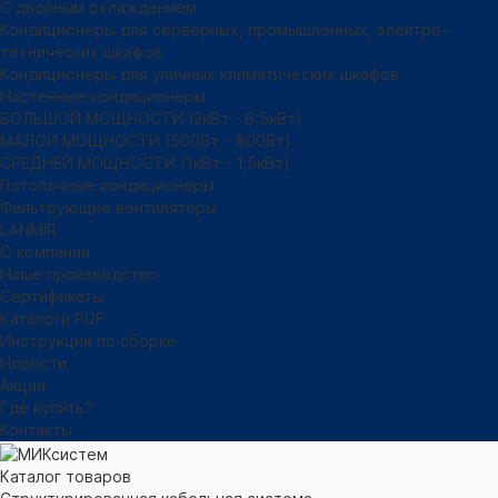
С двойным охлаждением
Кондиционеры для серверных, промышленных, электро-
технических шкафов
Кондиционеры для уличных климатических шкафов
Настенные кондиционеры
БОЛЬШОЙ МОЩНОСТИ (2кВт - 6,5кВт)
МАЛОЙ МОЩНОСТИ (500Вт – 800Вт)
СРЕДНЕЙ МОЩНОСТИ (1кВт - 1,5кВт)
Потолочные кондиционеры
Фильтрующие вентиляторы
LANMIR
О компании
Наше производство
Сертификаты
Каталоги PDF
Инструкции по сборке
Новости
Акции
Где купить?
Контакты
Каталог товаров