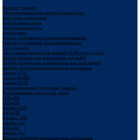
...
Каталог товаров
Структурированная кабельная система
Адаптеры оптические
Кабель витая пара
Оптические кроссы
Аксессуары
Кроссы оптические неукомплектованные
Кроссы оптические укомплектованные
Патч-панели
Шнур коммутационный медный RJ45 (патч-корд)
Шнуры оптические монтажные (пигтейл)
Шнуры оптические соединительные (патч-корд)
Шкафы телекоммуникационные настенные
Cерия LITE
Cерия BASIS
Cерия KEYS
Трехсекционные (откидные) шкафы
Встраиваемый настенный шкаф
600x450
600x600
Шкафы 12U
600x600
Шкафы 15U
Шкафы 6U
600x350
Шкафы 9U
Шкафы телекоммуникационные напольные