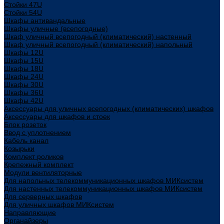
Стойки 47U
Стойки 54U
Шкафы антивандальные
Шкафы уличные (всепогодные)
Шкаф уличный всепогодный (климатический) настенный
Шкаф уличный всепогодный (климатический) напольный
Шкафы 12U
Шкафы 15U
Шкафы 18U
Шкафы 24U
Шкафы 30U
Шкафы 36U
Шкафы 42U
Аксессуары для уличных всепогодных (климатических) шкафов
Аксессуары для шкафов и стоек
Блок розеток
Ввод с уплотнением
Кабель канал
Козырьки
Комплект роликов
Крепежный комплект
Модули вентиляторные
Для напольных телекоммуникационных шкафов МИКсистем
Для настенных телекоммуникационных шкафов МИКсистем
Для серверных шкафов
Для уличных шкафов МИКсистем
Направляющие
Органайзеры