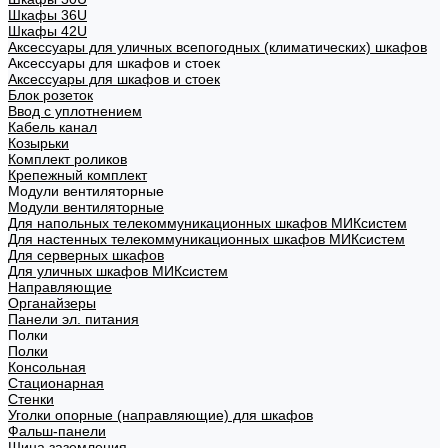
Шкафы 36U
Шкафы 42U
Аксессуары для уличных всепогодных (климатических) шкафов
Аксессуары для шкафов и стоек
Аксессуары для шкафов и стоек
Блок розеток
Ввод с уплотнением
Кабель канал
Козырьки
Комплект роликов
Крепежный комплект
Модули вентиляторные
Модули вентиляторные
Для напольных телекоммуникационных шкафов МИКсистем
Для настенных телекоммуникационных шкафов МИКсистем
Для серверных шкафов
Для уличных шкафов МИКсистем
Направляющие
Органайзеры
Панели эл. питания
Полки
Полки
Консольная
Стационарная
Стенки
Уголки опорные (направляющие) для шкафов
Фальш-панели
Шина заземления