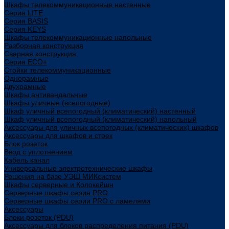
Шкафы телекоммуникационные настенные
Cерия LITE
Cерия BASIS
Cерия KEYS
Шкафы телекоммуникационные напольные
Разборная конструкция
Сварная конструкция
Серия ECO+
Стойки телекоммуникационные
Однорамные
Двухрамные
Шкафы антивандальные
Шкафы уличные (всепогодные)
Шкаф уличный всепогодный (климатический) настенный
Шкаф уличный всепогодный (климатический) напольный
Аксессуары для уличных всепогодных (климатических) шкафов
Аксессуары для шкафов и стоек
Блок розеток
Ввод с уплотнением
Кабель канал
Универсальные электротехнические шкафы
Решения на базе УЭШ МИКсистем
Шкафы серверные и Колокейшн
Серверные шкафы серия PRO
Серверные шкафы серии PRO с ламелями
Аксессуары
Блоки розеток (PDU)
Аксессуары для блоков распределения питания (PDU)