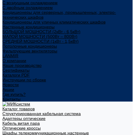
С воздушным охлаждением
С двойным охлаждением
Кондиционеры для серверных, промышленных, электро-
технических шкафов
Кондиционеры для уличных климатических шкафов
Настенные кондиционеры
БОЛЬШОЙ МОЩНОСТИ (2кВт - 6,5кВт)
МАЛОЙ МОЩНОСТИ (500Вт – 800Вт)
СРЕДНЕЙ МОЩНОСТИ (1кВт - 1,5кВт)
Потолочные кондиционеры
Фильтрующие вентиляторы
LANMIR
О компании
Наше производство
Сертификаты
Каталоги PDF
Инструкции по сборке
Новости
Акции
Где купить?
Контакты
Каталог товаров
Структурированная кабельная система
Адаптеры оптические
Кабель витая пара
Оптические кроссы
Шкафы телекоммуникационные настенные