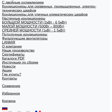
С двойным охлаждением
Кондиционеры для серверных, промышленных, электро-
технических шкафов
Кондиционеры для уличных климатических шкафов
Настенные кондиционеры
БОЛЬШОЙ МОЩНОСТИ (2кВт - 6,5кВт)
МАЛОЙ МОЩНОСТИ (500Вт – 800Вт)
СРЕДНЕЙ МОЩНОСТИ (1кВт - 1,5кВт)
Потолочные кондиционеры
Фильтрующие вентиляторы
LANMIR
О компании
Наше производство
Сертификаты
Каталоги PDF
Инструкции по сборке
Новости
Акции
Где купить?
Контакты
Сравнение
Избранное
Корзина