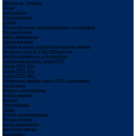
Панели эл. питания
Полки
Консольная
Стационарная
Стенки
Уголки опорные (направляющие) для шкафов
Фальш-панели
Шина заземления
Щеточный ввод
Универсальные электротехнические шкафы
Решения на базе УЭШ МИКсистем
Шкафы серверные и Колокейшн
Серверные шкафы серия PRO
Серия PRO 42U
Серия PRO 47U
Серия PRO 48U
Серверные шкафы серии PRO с ламелями
Аксессуары
Вводы с уплотнением
Кабель-каналы
Крепеж
Органайзеры
Полки
Уголки направляющие
Фальш-панели
Шины заземления
Щеточные вводы
Колокейшн