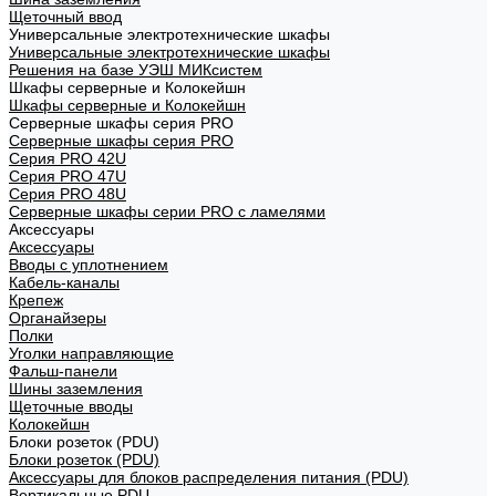
Щеточный ввод
Универсальные электротехнические шкафы
Универсальные электротехнические шкафы
Решения на базе УЭШ МИКсистем
Шкафы серверные и Колокейшн
Шкафы серверные и Колокейшн
Серверные шкафы серия PRO
Серверные шкафы серия PRO
Серия PRO 42U
Серия PRO 47U
Серия PRO 48U
Серверные шкафы серии PRO с ламелями
Аксессуары
Аксессуары
Вводы с уплотнением
Кабель-каналы
Крепеж
Органайзеры
Полки
Уголки направляющие
Фальш-панели
Шины заземления
Щеточные вводы
Колокейшн
Блоки розеток (PDU)
Блоки розеток (PDU)
Аксессуары для блоков распределения питания (PDU)
Вертикальные PDU