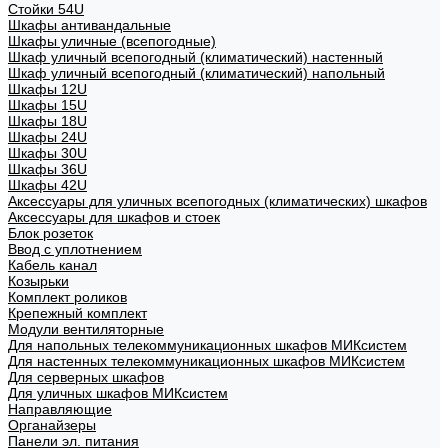
Стойки 54U
Шкафы антивандальные
Шкафы уличные (всепогодные)
Шкаф уличный всепогодный (климатический) настенный
Шкаф уличный всепогодный (климатический) напольный
Шкафы 12U
Шкафы 15U
Шкафы 18U
Шкафы 24U
Шкафы 30U
Шкафы 36U
Шкафы 42U
Аксессуары для уличных всепогодных (климатических) шкафов
Аксессуары для шкафов и стоек
Блок розеток
Ввод с уплотнением
Кабель канал
Козырьки
Комплект роликов
Крепежный комплект
Модули вентиляторные
Для напольных телекоммуникационных шкафов МИКсистем
Для настенных телекоммуникационных шкафов МИКсистем
Для серверных шкафов
Для уличных шкафов МИКсистем
Направляющие
Органайзеры
Панели эл. питания