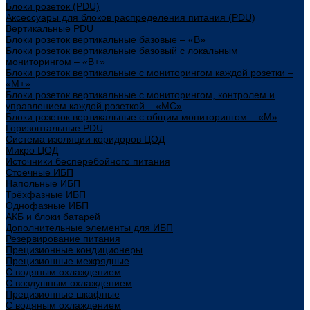
Блоки розеток (PDU)
Аксессуары для блоков распределения питания (PDU)
Вертикальные PDU
Блоки розеток вертикальные базовые – «В»
Блоки розеток вертикальные базовый с локальным
мониторингом – «В+»
Блоки розеток вертикальные с мониторингом каждой розетки –
«М+»
Блоки розеток вертикальные с мониторингом, контролем и
управлением каждой розеткой – «МС»
Блоки розеток вертикальные с общим мониторингом – «М»
Горизонтальные PDU
Система изоляции коридоров ЦОД
Микро ЦОД
Источники бесперебойного питания
Стоечные ИБП
Напольные ИБП
Трёхфазные ИБП
Однофазные ИБП
АКБ и блоки батарей
Дополнительные элементы для ИБП
Резервирование питания
Прецизионные кондиционеры
Прецизионные межрядные
С водяным охлаждением
С воздушным охлаждением
Прецизионные шкафные
С водяным охлаждением