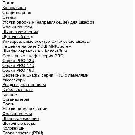
Полки
Консольная
Стационарная
Стенки
Уголки опорные (направляющие) для шкафов
Фальш-панели
Шина заземления
Щеточный ввод
Универсальные электротехнические шкафы
Решения на базе УЭШ МИКсистем
Шкафы серверные и Колокейшн
Серверные шкафы серия PRO
Серия PRO 42U
Серия PRO 47U
Серия PRO 48U
Серверные шкафы серии PRO с ламелями
Аксессуары
Вводы с уплотнением
Кабель-каналы
Крепеж
Органайзеры
Полки
Уголки направляющие
Фальш-панели
Шины заземления
Щеточные вводы
Колокейшн
Блоки розеток (PDU)