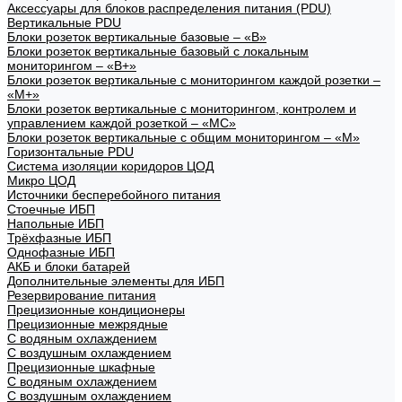
Аксессуары для блоков распределения питания (PDU)
Вертикальные PDU
Блоки розеток вертикальные базовые – «В»
Блоки розеток вертикальные базовый с локальным
мониторингом – «В+»
Блоки розеток вертикальные с мониторингом каждой розетки –
«М+»
Блоки розеток вертикальные с мониторингом, контролем и
управлением каждой розеткой – «МС»
Блоки розеток вертикальные с общим мониторингом – «М»
Горизонтальные PDU
Система изоляции коридоров ЦОД
Микро ЦОД
Источники бесперебойного питания
Стоечные ИБП
Напольные ИБП
Трёхфазные ИБП
Однофазные ИБП
АКБ и блоки батарей
Дополнительные элементы для ИБП
Резервирование питания
Прецизионные кондиционеры
Прецизионные межрядные
С водяным охлаждением
С воздушным охлаждением
Прецизионные шкафные
С водяным охлаждением
С воздушным охлаждением