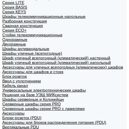
Cерия LITE
Cерия BASIS
Cерия KEYS
Шкафы телекоммуникационные напольные
Разборная конструкция
Сварная конструкция
Серия ECO+
Стойки телекоммуникационные
Однорамные
Двухрамные
Шкафы антивандальные
Шкафы уличные (всепогодные)
Шкаф уличный всепогодный (климатический) настенный
Шкаф уличный всепогодный (климатический) напольный
Аксессуары для уличных всепогодных (климатических) шкафов
Аксессуары для шкафов и стоек
Блок розеток
Ввод с уплотнением
Кабель канал
Универсальные электротехнические шкафы
Решения на базе УЭШ МИКсистем
Шкафы серверные и Колокейшн
Серверные шкафы серия PRO
Серверные шкафы серии PRO с ламелями
Аксессуары
Блоки розеток (PDU)
Аксессуары для блоков распределения питания (PDU)
Вертикальные PDU