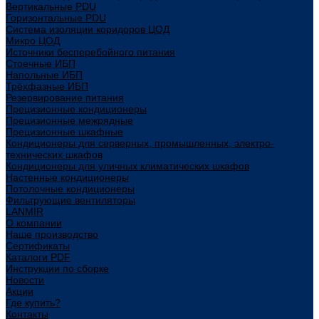
Вертикальные PDU
Горизонтальные PDU
Система изоляции коридоров ЦОД
Микро ЦОД
Источники бесперебойного питания
Стоечные ИБП
Напольные ИБП
Трёхфазные ИБП
Резервирование питания
Прецизионные кондиционеры
Прецизионные межрядные
Прецизионные шкафные
Кондиционеры для серверных, промышленных, электро-
технических шкафов
Кондиционеры для уличных климатических шкафов
Настенные кондиционеры
Потолочные кондиционеры
Фильтрующие вентиляторы
LANMIR
О компании
Наше производство
Сертификаты
Каталоги PDF
Инструкции по сборке
Новости
Акции
Где купить?
Контакты