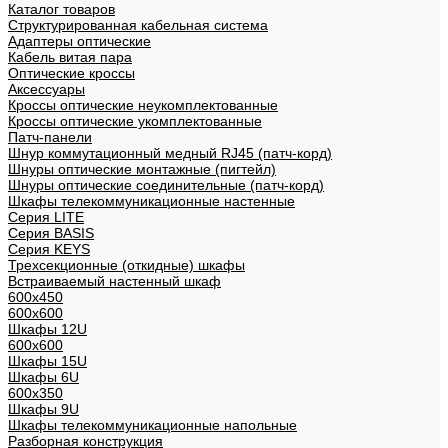
Каталог товаров
Структурированная кабельная система
Адаптеры оптические
Кабель витая пара
Оптические кроссы
Аксессуары
Кроссы оптические неукомплектованные
Кроссы оптические укомплектованные
Патч-панели
Шнур коммутационный медный RJ45 (патч-корд)
Шнуры оптические монтажные (пигтейл)
Шнуры оптические соединительные (патч-корд)
Шкафы телекоммуникационные настенные
Cерия LITE
Cерия BASIS
Cерия KEYS
Трехсекционные (откидные) шкафы
Встраиваемый настенный шкаф
600x450
600x600
Шкафы 12U
600x600
Шкафы 15U
Шкафы 6U
600x350
Шкафы 9U
Шкафы телекоммуникационные напольные
Разборная конструкция