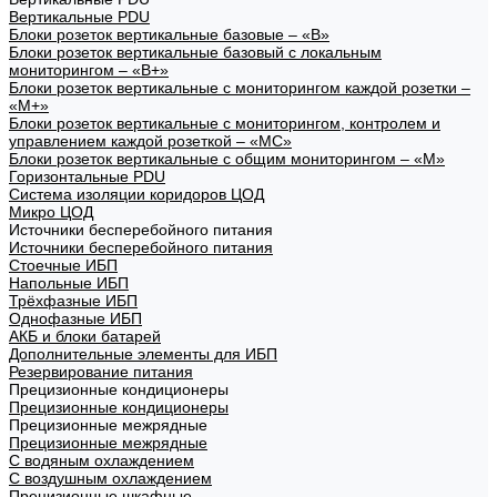
Вертикальные PDU
Блоки розеток вертикальные базовые – «В»
Блоки розеток вертикальные базовый с локальным
мониторингом – «В+»
Блоки розеток вертикальные с мониторингом каждой розетки –
«М+»
Блоки розеток вертикальные с мониторингом, контролем и
управлением каждой розеткой – «МС»
Блоки розеток вертикальные с общим мониторингом – «М»
Горизонтальные PDU
Система изоляции коридоров ЦОД
Микро ЦОД
Источники бесперебойного питания
Источники бесперебойного питания
Стоечные ИБП
Напольные ИБП
Трёхфазные ИБП
Однофазные ИБП
АКБ и блоки батарей
Дополнительные элементы для ИБП
Резервирование питания
Прецизионные кондиционеры
Прецизионные кондиционеры
Прецизионные межрядные
Прецизионные межрядные
С водяным охлаждением
С воздушным охлаждением
Прецизионные шкафные