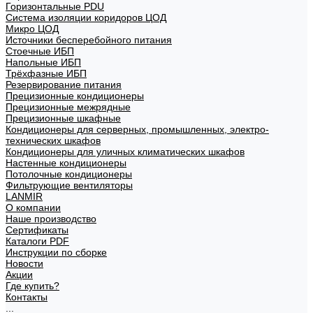
Горизонтальные PDU
Система изоляции коридоров ЦОД
Микро ЦОД
Источники бесперебойного питания
Стоечные ИБП
Напольные ИБП
Трёхфазные ИБП
Резервирование питания
Прецизионные кондиционеры
Прецизионные межрядные
Прецизионные шкафные
Кондиционеры для серверных, промышленных, электро-
технических шкафов
Кондиционеры для уличных климатических шкафов
Настенные кондиционеры
Потолочные кондиционеры
Фильтрующие вентиляторы
LANMIR
О компании
Наше производство
Сертификаты
Каталоги PDF
Инструкции по сборке
Новости
Акции
Где купить?
Контакты
...