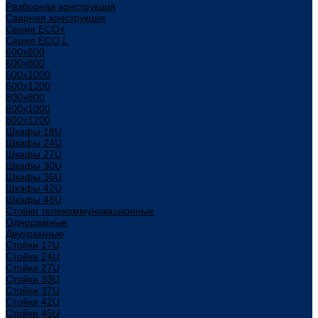
Разборная конструкция
Сварная конструкция
Серия ECO+
Серия ECO L
600x600
600x800
600х1000
600х1200
800x800
800х1000
800х1200
Шкафы 18U
Шкафы 24U
Шкафы 27U
Шкафы 30U
Шкафы 36U
Шкафы 42U
Шкафы 48U
Стойки телекоммуникационные
Однорамные
Двухрамные
Стойки 17U
Стойки 24U
Стойки 27U
Стойки 33U
Стойки 37U
Стойки 42U
Стойки 45U