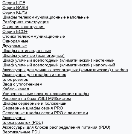
Cерия LITE
Cерия BASIS
Cерия KEYS
Шкафы телекоммуникационные напольные
Разборная конструкция
Сварная конструкция
Серия ECO+
Стойки телекоммуникационные
Однорамные
Двухрамные
Шкафы антивандальные
Шкафы уличные (всепогодные)
Шкаф уличный всепогодный (климатический) настенный
Шкаф уличный всепогодный (климатический) напольный
Аксессуары для уличных всепогодных (климатических) шкафов
Аксессуары для шкафов и стоек
Блок розеток
Ввод с уплотнением
Кабель канал
Универсальные электротехнические шкафы
Решения на базе УЭШ МИКсистем
Шкафы серверные и Колокейшн
Серверные шкафы серия PRO
Серверные шкафы серии PRO с ламелями
Аксессуары
Блоки розеток (PDU)
Аксессуары для блоков распределения питания (PDU)
Вертикальные PDU