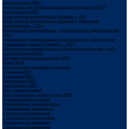
Блоки розеток (PDU)
Аксессуары для блоков распределения питания (PDU)
Вертикальные PDU
Блоки розеток вертикальные базовые – «В»
Блоки розеток вертикальные базовый с локальным
мониторингом – «В+»
Блоки розеток вертикальные с мониторингом каждой розетки –
«М+»
Блоки розеток вертикальные с мониторингом, контролем и
управлением каждой розеткой – «МС»
Блоки розеток вертикальные с общим мониторингом – «М»
Горизонтальные PDU
Система изоляции коридоров ЦОД
Микро ЦОД
Источники бесперебойного питания
Стоечные ИБП
Напольные ИБП
Трёхфазные ИБП
Однофазные ИБП
АКБ и блоки батарей
Дополнительные элементы для ИБП
Резервирование питания
Прецизионные кондиционеры
Прецизионные межрядные
С водяным охлаждением
С воздушным охлаждением
Прецизионные шкафные
С водяным охлаждением