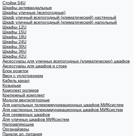
Стойки 54U
Шкафы антивандальные
Шкафы уличные (всепогодные)
Шкаф уличный всепогодный (климатический) настенный
Шкаф уличный всепогодный (климатический) напольный
Шкафы 12U
Шкафы 15U
Шкафы 18U
Шкафы 24U
Шкафы 30U
Шкафы 36U
Шкафы 42U
Аксессуары для уличных всепогодных (климатических) шкафов
Аксессуары для шкафов и стоек
Блок розеток
Ввод с уплотнением
Кабель канал
Козырьки
Комплект роликов
Крепежный комплект
Модули вентиляторные
Для напольных телекоммуникационных шкафов МИКсистем
Для настенных телекоммуникационных шкафов МИКсистем
Для серверных шкафов
Для уличных шкафов МИКсистем
Направляющие
Органайзеры
Панели эл. питания