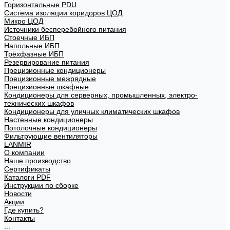
Горизонтальные PDU
Система изоляции коридоров ЦОД
Микро ЦОД
Источники бесперебойного питания
Стоечные ИБП
Напольные ИБП
Трёхфазные ИБП
Резервирование питания
Прецизионные кондиционеры
Прецизионные межрядные
Прецизионные шкафные
Кондиционеры для серверных, промышленных, электро-
технических шкафов
Кондиционеры для уличных климатических шкафов
Настенные кондиционеры
Потолочные кондиционеры
Фильтрующие вентиляторы
LANMIR
О компании
Наше производство
Сертификаты
Каталоги PDF
Инструкции по сборке
Новости
Акции
Где купить?
Контакты
...