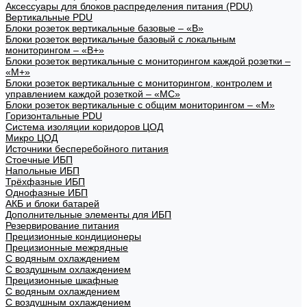
Аксессуары для блоков распределения питания (PDU)
Вертикальные PDU
Блоки розеток вертикальные базовые – «В»
Блоки розеток вертикальные базовый с локальным
мониторингом – «В+»
Блоки розеток вертикальные с мониторингом каждой розетки –
«М+»
Блоки розеток вертикальные с мониторингом, контролем и
управлением каждой розеткой – «МС»
Блоки розеток вертикальные с общим мониторингом – «М»
Горизонтальные PDU
Система изоляции коридоров ЦОД
Микро ЦОД
Источники бесперебойного питания
Стоечные ИБП
Напольные ИБП
Трёхфазные ИБП
Однофазные ИБП
АКБ и блоки батарей
Дополнительные элементы для ИБП
Резервирование питания
Прецизионные кондиционеры
Прецизионные межрядные
С водяным охлаждением
С воздушным охлаждением
Прецизионные шкафные
С водяным охлаждением
С воздушным охлаждением