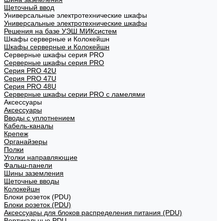
Щеточный ввод
Универсальные электротехнические шкафы
Универсальные электротехнические шкафы
Решения на базе УЭШ МИКсистем
Шкафы серверные и Колокейшн
Шкафы серверные и Колокейшн
Серверные шкафы серия PRO
Серверные шкафы серия PRO
Серия PRO 42U
Серия PRO 47U
Серия PRO 48U
Серверные шкафы серии PRO с ламелями
Аксессуары
Аксессуары
Вводы с уплотнением
Кабель-каналы
Крепеж
Органайзеры
Полки
Уголки направляющие
Фальш-панели
Шины заземления
Щеточные вводы
Колокейшн
Блоки розеток (PDU)
Блоки розеток (PDU)
Аксессуары для блоков распределения питания (PDU)
Вертикальные PDU