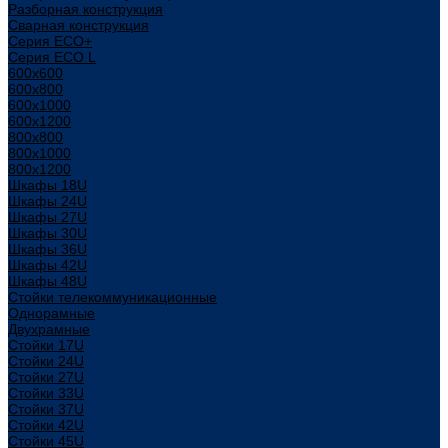
Разборная конструкция
Сварная конструкция
Серия ECO+
Серия ECO L
600x600
600x800
600х1000
600х1200
800x800
800х1000
800х1200
Шкафы 18U
Шкафы 24U
Шкафы 27U
Шкафы 30U
Шкафы 36U
Шкафы 42U
Шкафы 48U
Стойки телекоммуникационные
Однорамные
Двухрамные
Стойки 17U
Стойки 24U
Стойки 27U
Стойки 33U
Стойки 37U
Стойки 42U
Стойки 45U