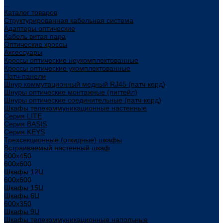
...
Каталог товаров
Структурированная кабельная система
Адаптеры оптические
Кабель витая пара
Оптические кроссы
Аксессуары
Кроссы оптические неукомплектованные
Кроссы оптические укомплектованные
Патч-панели
Шнур коммутационный медный RJ45 (патч-корд)
Шнуры оптические монтажные (пигтейл)
Шнуры оптические соединительные (патч-корд)
Шкафы телекоммуникационные настенные
Cерия LITE
Cерия BASIS
Cерия KEYS
Трехсекционные (откидные) шкафы
Встраиваемый настенный шкаф
600x450
600x600
Шкафы 12U
600x600
Шкафы 15U
Шкафы 6U
600x350
Шкафы 9U
Шкафы телекоммуникационные напольные