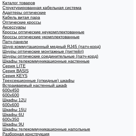
Каталог товаров
Структурированная кабельная система
Адаптеры оптические
Кабель витая пара
Оптические кроссы
Аксессуары
Кроссы оптические неукомплектованные
Кроссы оптические укомплектованные
Патч-панели
Шнур коммутационный медный RJ45 (патч-корд)
Шнуры оптические монтажные (пигтейл)
Шнуры оптические соединительные (патч-корд)
Шкафы телекоммуникационные настенные
Cерия LITE
Cерия BASIS
Cерия KEYS
Трехсекционные (откидные) шкафы
Встраиваемый настенный шкаф
600x450
600x600
Шкафы 12U
600x600
Шкафы 15U
Шкафы 6U
600x350
Шкафы 9U
Шкафы телекоммуникационные напольные
Разборная конструкция