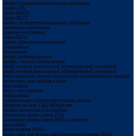
Шкафы телекоммуникационные настенные
Cерия LITE
Cерия BASIS
Cерия KEYS
Шкафы телекоммуникационные напольные
Разборная конструкция
Сварная конструкция
Серия ECO+
Стойки телекоммуникационные
Однорамные
Двухрамные
Шкафы антивандальные
Шкафы уличные (всепогодные)
Шкаф уличный всепогодный (климатический) настенный
Шкаф уличный всепогодный (климатический) напольный
Аксессуары для уличных всепогодных (климатических) шкафов
Аксессуары для шкафов и стоек
Блок розеток
Ввод с уплотнением
Кабель канал
Универсальные электротехнические шкафы
Решения на базе УЭШ МИКсистем
Шкафы серверные и Колокейшн
Серверные шкафы серия PRO
Серверные шкафы серии PRO с ламелями
Аксессуары
Блоки розеток (PDU)
Аксессуары для блоков распределения питания (PDU)