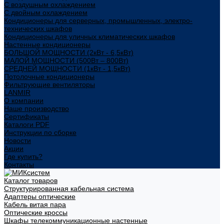
С воздушным охлаждением
С двойным охлаждением
Кондиционеры для серверных, промышленных, электро-
технических шкафов
Кондиционеры для уличных климатических шкафов
Настенные кондиционеры
БОЛЬШОЙ МОЩНОСТИ (2кВт - 6,5кВт)
МАЛОЙ МОЩНОСТИ (500Вт – 800Вт)
СРЕДНЕЙ МОЩНОСТИ (1кВт - 1,5кВт)
Потолочные кондиционеры
Фильтрующие вентиляторы
LANMIR
О компании
Наше производство
Сертификаты
Каталоги PDF
Инструкции по сборке
Новости
Акции
Где купить?
Контакты
Каталог товаров
Структурированная кабельная система
Адаптеры оптические
Кабель витая пара
Оптические кроссы
Шкафы телекоммуникационные настенные