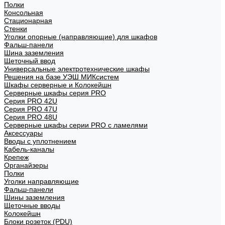
Полки
Консольная
Стационарная
Стенки
Уголки опорные (направляющие) для шкафов
Фальш-панели
Шина заземления
Щеточный ввод
Универсальные электротехнические шкафы
Решения на базе УЭШ МИКсистем
Шкафы серверные и Колокейшн
Серверные шкафы серия PRO
Серия PRO 42U
Серия PRO 47U
Серия PRO 48U
Серверные шкафы серии PRO с ламелями
Аксессуары
Вводы с уплотнением
Кабель-каналы
Крепеж
Органайзеры
Полки
Уголки направляющие
Фальш-панели
Шины заземления
Щеточные вводы
Колокейшн
Блоки розеток (PDU)