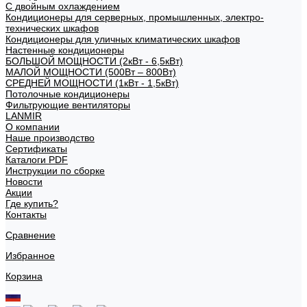
С двойным охлаждением
Кондиционеры для серверных, промышленных, электро-
технических шкафов
Кондиционеры для уличных климатических шкафов
Настенные кондиционеры
БОЛЬШОЙ МОЩНОСТИ (2кВт - 6,5кВт)
МАЛОЙ МОЩНОСТИ (500Вт – 800Вт)
СРЕДНЕЙ МОЩНОСТИ (1кВт - 1,5кВт)
Потолочные кондиционеры
Фильтрующие вентиляторы
LANMIR
О компании
Наше производство
Сертификаты
Каталоги PDF
Инструкции по сборке
Новости
Акции
Где купить?
Контакты
Сравнение
Избранное
Корзина