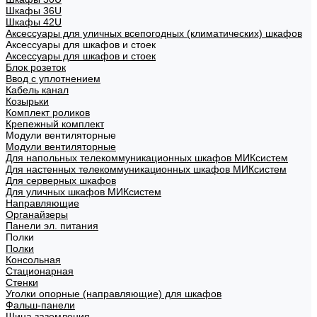
Шкафы 36U
Шкафы 42U
Аксессуары для уличных всепогодных (климатических) шкафов
Аксессуары для шкафов и стоек
Аксессуары для шкафов и стоек
Блок розеток
Ввод с уплотнением
Кабель канал
Козырьки
Комплект роликов
Крепежный комплект
Модули вентиляторные
Модули вентиляторные
Для напольных телекоммуникационных шкафов МИКсистем
Для настенных телекоммуникационных шкафов МИКсистем
Для серверных шкафов
Для уличных шкафов МИКсистем
Направляющие
Органайзеры
Панели эл. питания
Полки
Полки
Консольная
Стационарная
Стенки
Уголки опорные (направляющие) для шкафов
Фальш-панели
Шина заземления