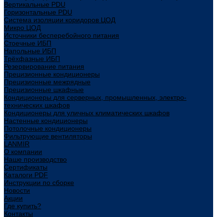
Вертикальные PDU
Горизонтальные PDU
Система изоляции коридоров ЦОД
Микро ЦОД
Источники бесперебойного питания
Стоечные ИБП
Напольные ИБП
Трёхфазные ИБП
Резервирование питания
Прецизионные кондиционеры
Прецизионные межрядные
Прецизионные шкафные
Кондиционеры для серверных, промышленных, электро-
технических шкафов
Кондиционеры для уличных климатических шкафов
Настенные кондиционеры
Потолочные кондиционеры
Фильтрующие вентиляторы
LANMIR
О компании
Наше производство
Сертификаты
Каталоги PDF
Инструкции по сборке
Новости
Акции
Где купить?
Контакты