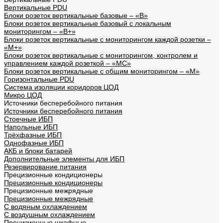
Вертикальные PDU
Блоки розеток вертикальные базовые – «В»
Блоки розеток вертикальные базовый с локальным
мониторингом – «В+»
Блоки розеток вертикальные с мониторингом каждой розетки –
«М+»
Блоки розеток вертикальные с мониторингом, контролем и
управлением каждой розеткой – «МС»
Блоки розеток вертикальные с общим мониторингом – «М»
Горизонтальные PDU
Система изоляции коридоров ЦОД
Микро ЦОД
Источники бесперебойного питания
Источники бесперебойного питания
Стоечные ИБП
Напольные ИБП
Трёхфазные ИБП
Однофазные ИБП
АКБ и блоки батарей
Дополнительные элементы для ИБП
Резервирование питания
Прецизионные кондиционеры
Прецизионные кондиционеры
Прецизионные межрядные
Прецизионные межрядные
С водяным охлаждением
С воздушным охлаждением
Прецизионные шкафные