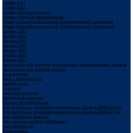
Стойки 47U
Стойки 54U
Шкафы антивандальные
Шкафы уличные (всепогодные)
Шкаф уличный всепогодный (климатический) настенный
Шкаф уличный всепогодный (климатический) напольный
Шкафы 12U
Шкафы 15U
Шкафы 18U
Шкафы 24U
Шкафы 30U
Шкафы 36U
Шкафы 42U
Аксессуары для уличных всепогодных (климатических) шкафов
Аксессуары для шкафов и стоек
Блок розеток
Ввод с уплотнением
Кабель канал
Козырьки
Комплект роликов
Крепежный комплект
Модули вентиляторные
Для напольных телекоммуникационных шкафов МИКсистем
Для настенных телекоммуникационных шкафов МИКсистем
Для серверных шкафов
Для уличных шкафов МИКсистем
Направляющие
Органайзеры