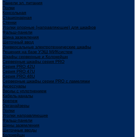
Панели эл. питания
Полки
Консольная
Стационарная
Стенки
Уголки опорные (направляющие) для шкафов
Фальш-панели
Шина заземления
Щеточный ввод
Универсальные электротехнические шкафы
Решения на базе УЭШ МИКсистем
Шкафы серверные и Колокейшн
Серверные шкафы серия PRO
Серия PRO 42U
Серия PRO 47U
Серия PRO 48U
Серверные шкафы серии PRO с ламелями
Аксессуары
Вводы с уплотнением
Кабель-каналы
Крепеж
Органайзеры
Полки
Уголки направляющие
Фальш-панели
Шины заземления
Щеточные вводы
Колокейшн