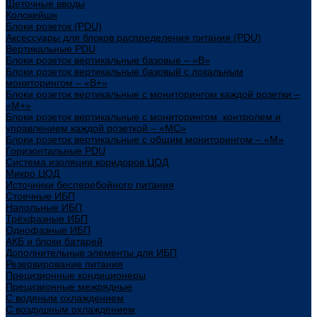
Щеточные вводы
Колокейшн
Блоки розеток (PDU)
Аксессуары для блоков распределения питания (PDU)
Вертикальные PDU
Блоки розеток вертикальные базовые – «В»
Блоки розеток вертикальные базовый с локальным
мониторингом – «В+»
Блоки розеток вертикальные с мониторингом каждой розетки –
«М+»
Блоки розеток вертикальные с мониторингом, контролем и
управлением каждой розеткой – «МС»
Блоки розеток вертикальные с общим мониторингом – «М»
Горизонтальные PDU
Система изоляции коридоров ЦОД
Микро ЦОД
Источники бесперебойного питания
Стоечные ИБП
Напольные ИБП
Трёхфазные ИБП
Однофазные ИБП
АКБ и блоки батарей
Дополнительные элементы для ИБП
Резервирование питания
Прецизионные кондиционеры
Прецизионные межрядные
С водяным охлаждением
С воздушным охлаждением