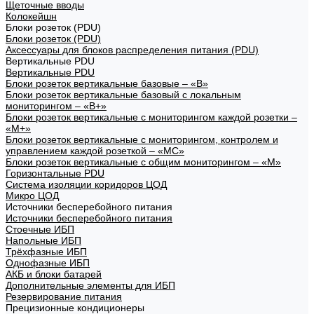
Щеточные вводы
Колокейшн
Блоки розеток (PDU)
Блоки розеток (PDU)
Аксессуары для блоков распределения питания (PDU)
Вертикальные PDU
Вертикальные PDU
Блоки розеток вертикальные базовые – «В»
Блоки розеток вертикальные базовый с локальным
мониторингом – «В+»
Блоки розеток вертикальные с мониторингом каждой розетки –
«М+»
Блоки розеток вертикальные с мониторингом, контролем и
управлением каждой розеткой – «МС»
Блоки розеток вертикальные с общим мониторингом – «М»
Горизонтальные PDU
Система изоляции коридоров ЦОД
Микро ЦОД
Источники бесперебойного питания
Источники бесперебойного питания
Стоечные ИБП
Напольные ИБП
Трёхфазные ИБП
Однофазные ИБП
АКБ и блоки батарей
Дополнительные элементы для ИБП
Резервирование питания
Прецизионные кондиционеры