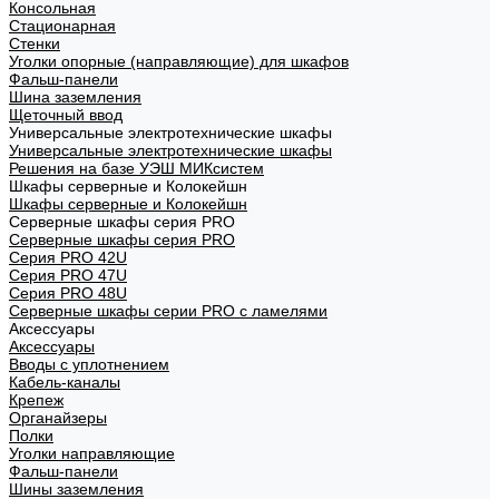
Консольная
Стационарная
Стенки
Уголки опорные (направляющие) для шкафов
Фальш-панели
Шина заземления
Щеточный ввод
Универсальные электротехнические шкафы
Универсальные электротехнические шкафы
Решения на базе УЭШ МИКсистем
Шкафы серверные и Колокейшн
Шкафы серверные и Колокейшн
Серверные шкафы серия PRO
Серверные шкафы серия PRO
Серия PRO 42U
Серия PRO 47U
Серия PRO 48U
Серверные шкафы серии PRO с ламелями
Аксессуары
Аксессуары
Вводы с уплотнением
Кабель-каналы
Крепеж
Органайзеры
Полки
Уголки направляющие
Фальш-панели
Шины заземления