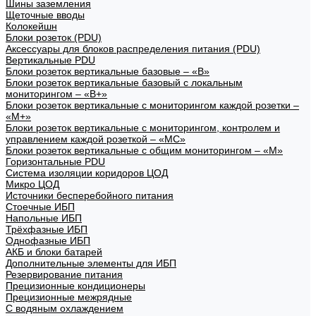
Шины заземления
Щеточные вводы
Колокейшн
Блоки розеток (PDU)
Аксессуары для блоков распределения питания (PDU)
Вертикальные PDU
Блоки розеток вертикальные базовые – «В»
Блоки розеток вертикальные базовый с локальным
мониторингом – «В+»
Блоки розеток вертикальные с мониторингом каждой розетки –
«М+»
Блоки розеток вертикальные с мониторингом, контролем и
управлением каждой розеткой – «МС»
Блоки розеток вертикальные с общим мониторингом – «М»
Горизонтальные PDU
Система изоляции коридоров ЦОД
Микро ЦОД
Источники бесперебойного питания
Стоечные ИБП
Напольные ИБП
Трёхфазные ИБП
Однофазные ИБП
АКБ и блоки батарей
Дополнительные элементы для ИБП
Резервирование питания
Прецизионные кондиционеры
Прецизионные межрядные
С водяным охлаждением