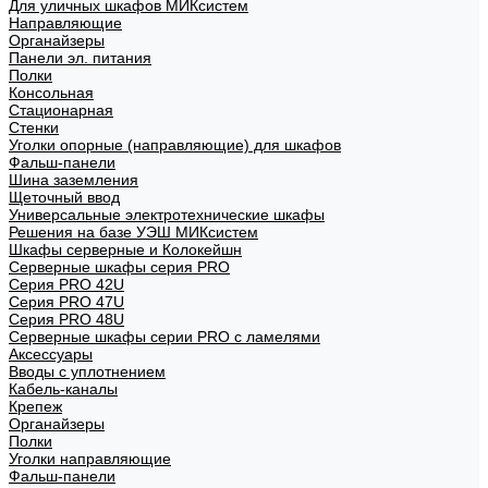
Для уличных шкафов МИКсистем
Направляющие
Органайзеры
Панели эл. питания
Полки
Консольная
Стационарная
Стенки
Уголки опорные (направляющие) для шкафов
Фальш-панели
Шина заземления
Щеточный ввод
Универсальные электротехнические шкафы
Решения на базе УЭШ МИКсистем
Шкафы серверные и Колокейшн
Серверные шкафы серия PRO
Серия PRO 42U
Серия PRO 47U
Серия PRO 48U
Серверные шкафы серии PRO с ламелями
Аксессуары
Вводы с уплотнением
Кабель-каналы
Крепеж
Органайзеры
Полки
Уголки направляющие
Фальш-панели