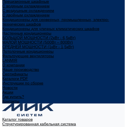
Прецизионные шкафные
С водяным охлаждением
С воздушным охлаждением
С двойным охлаждением
Кондиционеры для серверных, промышленных, электро-
технических шкафов
Кондиционеры для уличных климатических шкафов
Настенные кондиционеры
БОЛЬШОЙ МОЩНОСТИ (2кВт - 6,5кВт)
МАЛОЙ МОЩНОСТИ (500Вт – 800Вт)
СРЕДНЕЙ МОЩНОСТИ (1кВт - 1,5кВт)
Потолочные кондиционеры
Фильтрующие вентиляторы
LANMIR
О компании
Наше производство
Сертификаты
Каталоги PDF
Инструкции по сборке
Новости
Акции
Где купить?
Контакты
Каталог товаров
Структурированная кабельная система