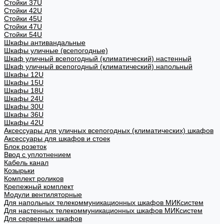
Стойки 37U
Стойки 42U
Стойки 45U
Стойки 47U
Стойки 54U
Шкафы антивандальные
Шкафы уличные (всепогодные)
Шкаф уличный всепогодный (климатический) настенный
Шкаф уличный всепогодный (климатический) напольный
Шкафы 12U
Шкафы 15U
Шкафы 18U
Шкафы 24U
Шкафы 30U
Шкафы 36U
Шкафы 42U
Аксессуары для уличных всепогодных (климатических) шкафов
Аксессуары для шкафов и стоек
Блок розеток
Ввод с уплотнением
Кабель канал
Козырьки
Комплект роликов
Крепежный комплект
Модули вентиляторные
Для напольных телекоммуникационных шкафов МИКсистем
Для настенных телекоммуникационных шкафов МИКсистем
Для серверных шкафов