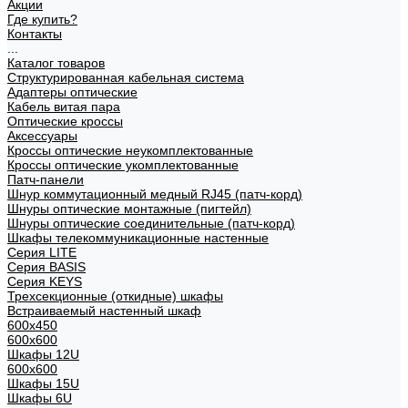
Акции
Где купить?
Контакты
...
Каталог товаров
Структурированная кабельная система
Адаптеры оптические
Кабель витая пара
Оптические кроссы
Аксессуары
Кроссы оптические неукомплектованные
Кроссы оптические укомплектованные
Патч-панели
Шнур коммутационный медный RJ45 (патч-корд)
Шнуры оптические монтажные (пигтейл)
Шнуры оптические соединительные (патч-корд)
Шкафы телекоммуникационные настенные
Cерия LITE
Cерия BASIS
Cерия KEYS
Трехсекционные (откидные) шкафы
Встраиваемый настенный шкаф
600x450
600x600
Шкафы 12U
600x600
Шкафы 15U
Шкафы 6U