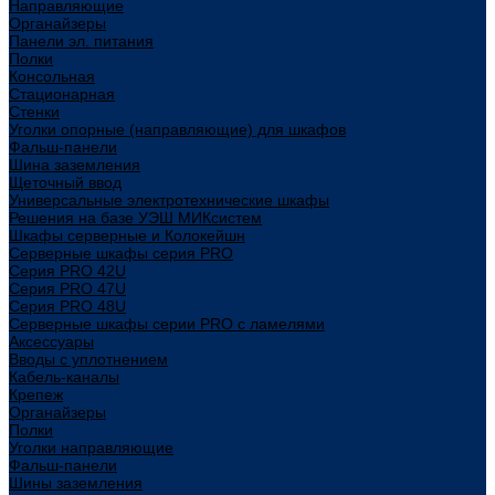
Направляющие
Органайзеры
Панели эл. питания
Полки
Консольная
Стационарная
Стенки
Уголки опорные (направляющие) для шкафов
Фальш-панели
Шина заземления
Щеточный ввод
Универсальные электротехнические шкафы
Решения на базе УЭШ МИКсистем
Шкафы серверные и Колокейшн
Серверные шкафы серия PRO
Серия PRO 42U
Серия PRO 47U
Серия PRO 48U
Серверные шкафы серии PRO с ламелями
Аксессуары
Вводы с уплотнением
Кабель-каналы
Крепеж
Органайзеры
Полки
Уголки направляющие
Фальш-панели
Шины заземления