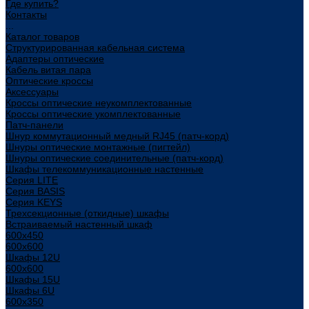
Где купить?
Контакты
...
Каталог товаров
Структурированная кабельная система
Адаптеры оптические
Кабель витая пара
Оптические кроссы
Аксессуары
Кроссы оптические неукомплектованные
Кроссы оптические укомплектованные
Патч-панели
Шнур коммутационный медный RJ45 (патч-корд)
Шнуры оптические монтажные (пигтейл)
Шнуры оптические соединительные (патч-корд)
Шкафы телекоммуникационные настенные
Cерия LITE
Cерия BASIS
Cерия KEYS
Трехсекционные (откидные) шкафы
Встраиваемый настенный шкаф
600x450
600x600
Шкафы 12U
600x600
Шкафы 15U
Шкафы 6U
600x350