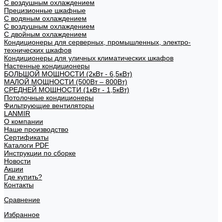
С воздушным охлаждением
Прецизионные шкафные
С водяным охлаждением
С воздушным охлаждением
С двойным охлаждением
Кондиционеры для серверных, промышленных, электро-
технических шкафов
Кондиционеры для уличных климатических шкафов
Настенные кондиционеры
БОЛЬШОЙ МОЩНОСТИ (2кВт - 6,5кВт)
МАЛОЙ МОЩНОСТИ (500Вт – 800Вт)
СРЕДНЕЙ МОЩНОСТИ (1кВт - 1,5кВт)
Потолочные кондиционеры
Фильтрующие вентиляторы
LANMIR
О компании
Наше производство
Сертификаты
Каталоги PDF
Инструкции по сборке
Новости
Акции
Где купить?
Контакты
Сравнение
Избранное