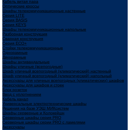
Кабель витая пара
Оптические кроссы
Шкафы телекоммуникационные настенные
Cерия LITE
Cерия BASIS
Cерия KEYS
Шкафы телекоммуникационные напольные
Разборная конструкция
Сварная конструкция
Серия ECO+
Стойки телекоммуникационные
Однорамные
Двухрамные
Шкафы антивандальные
Шкафы уличные (всепогодные)
Шкаф уличный всепогодный (климатический) настенный
Шкаф уличный всепогодный (климатический) напольный
Аксессуары для уличных всепогодных (климатических) шкафов
Аксессуары для шкафов и стоек
Блок розеток
Ввод с уплотнением
Кабель канал
Универсальные электротехнические шкафы
Решения на базе УЭШ МИКсистем
Шкафы серверные и Колокейшн
Серверные шкафы серия PRO
Серверные шкафы серии PRO с ламелями
Аксессуары