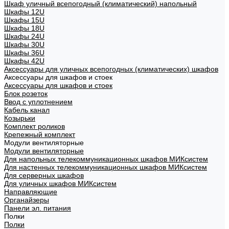
Шкаф уличный всепогодный (климатический) напольный
Шкафы 12U
Шкафы 15U
Шкафы 18U
Шкафы 24U
Шкафы 30U
Шкафы 36U
Шкафы 42U
Аксессуары для уличных всепогодных (климатических) шкафов
Аксессуары для шкафов и стоек
Аксессуары для шкафов и стоек
Блок розеток
Ввод с уплотнением
Кабель канал
Козырьки
Комплект роликов
Крепежный комплект
Модули вентиляторные
Модули вентиляторные
Для напольных телекоммуникационных шкафов МИКсистем
Для настенных телекоммуникационных шкафов МИКсистем
Для серверных шкафов
Для уличных шкафов МИКсистем
Направляющие
Органайзеры
Панели эл. питания
Полки
Полки