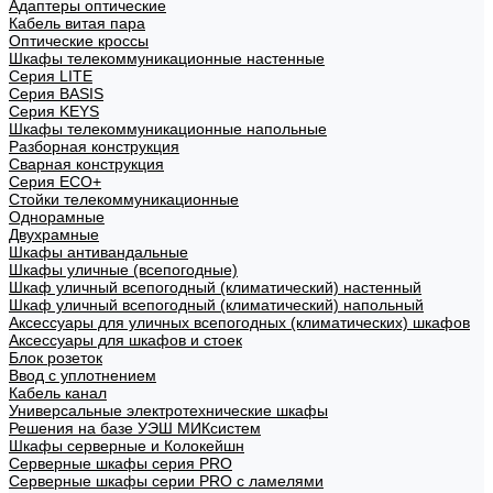
Адаптеры оптические
Кабель витая пара
Оптические кроссы
Шкафы телекоммуникационные настенные
Cерия LITE
Cерия BASIS
Cерия KEYS
Шкафы телекоммуникационные напольные
Разборная конструкция
Сварная конструкция
Серия ECO+
Стойки телекоммуникационные
Однорамные
Двухрамные
Шкафы антивандальные
Шкафы уличные (всепогодные)
Шкаф уличный всепогодный (климатический) настенный
Шкаф уличный всепогодный (климатический) напольный
Аксессуары для уличных всепогодных (климатических) шкафов
Аксессуары для шкафов и стоек
Блок розеток
Ввод с уплотнением
Кабель канал
Универсальные электротехнические шкафы
Решения на базе УЭШ МИКсистем
Шкафы серверные и Колокейшн
Серверные шкафы серия PRO
Серверные шкафы серии PRO с ламелями