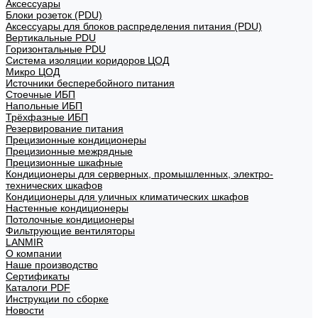
Аксессуары
Блоки розеток (PDU)
Аксессуары для блоков распределения питания (PDU)
Вертикальные PDU
Горизонтальные PDU
Система изоляции коридоров ЦОД
Микро ЦОД
Источники бесперебойного питания
Стоечные ИБП
Напольные ИБП
Трёхфазные ИБП
Резервирование питания
Прецизионные кондиционеры
Прецизионные межрядные
Прецизионные шкафные
Кондиционеры для серверных, промышленных, электро-
технических шкафов
Кондиционеры для уличных климатических шкафов
Настенные кондиционеры
Потолочные кондиционеры
Фильтрующие вентиляторы
LANMIR
О компании
Наше производство
Сертификаты
Каталоги PDF
Инструкции по сборке
Новости