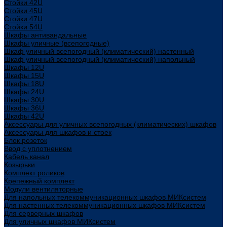
Стойки 42U
Стойки 45U
Стойки 47U
Стойки 54U
Шкафы антивандальные
Шкафы уличные (всепогодные)
Шкаф уличный всепогодный (климатический) настенный
Шкаф уличный всепогодный (климатический) напольный
Шкафы 12U
Шкафы 15U
Шкафы 18U
Шкафы 24U
Шкафы 30U
Шкафы 36U
Шкафы 42U
Аксессуары для уличных всепогодных (климатических) шкафов
Аксессуары для шкафов и стоек
Блок розеток
Ввод с уплотнением
Кабель канал
Козырьки
Комплект роликов
Крепежный комплект
Модули вентиляторные
Для напольных телекоммуникационных шкафов МИКсистем
Для настенных телекоммуникационных шкафов МИКсистем
Для серверных шкафов
Для уличных шкафов МИКсистем