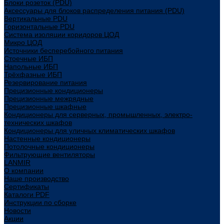
Блоки розеток (PDU)
Аксессуары для блоков распределения питания (PDU)
Вертикальные PDU
Горизонтальные PDU
Система изоляции коридоров ЦОД
Микро ЦОД
Источники бесперебойного питания
Стоечные ИБП
Напольные ИБП
Трёхфазные ИБП
Резервирование питания
Прецизионные кондиционеры
Прецизионные межрядные
Прецизионные шкафные
Кондиционеры для серверных, промышленных, электро-
технических шкафов
Кондиционеры для уличных климатических шкафов
Настенные кондиционеры
Потолочные кондиционеры
Фильтрующие вентиляторы
LANMIR
О компании
Наше производство
Сертификаты
Каталоги PDF
Инструкции по сборке
Новости
Акции