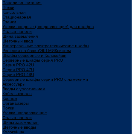
Панели эл. питания
Полки
Консольная
Стационарная
Стенки
Уголки опорные (направляющие) для шкафов
Фальш-панели
Шина заземления
Щеточный ввод
Универсальные электротехнические шкафы
Решения на базе УЭШ МИКсистем
Шкафы серверные и Колокейшн
Серверные шкафы серия PRO
Серия PRO 42U
Серия PRO 47U
Серия PRO 48U
Серверные шкафы серии PRO с ламелями
Аксессуары
Вводы с уплотнением
Кабель-каналы
Крепеж
Органайзеры
Полки
Уголки направляющие
Фальш-панели
Шины заземления
Щеточные вводы
Колокейшн