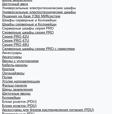
Щеточный ввод
Универсальные электротехнические шкафы
Универсальные электротехнические шкафы
Решения на базе УЭШ МИКсистем
Шкафы серверные и Колокейшн
Шкафы серверные и Колокейшн
Серверные шкафы серия PRO
Серверные шкафы серия PRO
Серия PRO 42U
Серия PRO 47U
Серия PRO 48U
Серверные шкафы серии PRO с ламелями
Аксессуары
Аксессуары
Вводы с уплотнением
Кабель-каналы
Крепеж
Органайзеры
Полки
Уголки направляющие
Фальш-панели
Шины заземления
Щеточные вводы
Колокейшн
Блоки розеток (PDU)
Блоки розеток (PDU)
Аксессуары для блоков распределения питания (PDU)
Вертикальные PDU