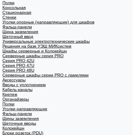
Полки
Консольная
Стационарная
Стенки
Уголки опорные (направляющие) для шкафов
Фальш-панели
Шина заземления
Щеточный ввод
Универсальные электротехнические шкафы
Решения на базе УЭШ МИКсистем
Шкафы серверные и Колокейшн
Серверные шкафы серия PRO
Серия PRO 42U
Серия PRO 47U
Серия PRO 48U
Серверные шкафы серии PRO с ламелями
Аксессуары
Вводы с уплотнением
Кабель-каналы
Крепеж
Органайзеры
Полки
Уголки направляющие
Фальш-панели
Шины заземления
Щеточные вводы
Колокейшн
Блоки розеток (PDU)