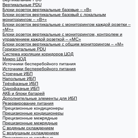
Вертикальные PDU
Блоки розеток вертикальные базовые – «В»
Блоки розеток вертикальные базовый с локальным
мониторингом – «В+»
Блоки розеток вертикальные с мониторингом каждой розетки –
«М+»
Блоки розеток вертикальные с мониторингом, контролем и
управлением каждой розеткой – «МС»
Блоки розеток вертикальные с общим мониторингом – «М»
Горизонтальные PDU
Система изоляции коридоров ЦОД
Микро ЦОД
Источники бесперебойного питания
Источники бесперебойного питания
Стоечные ИБП
Напольные ИБП
Трёхфазные ИБП
Однофазные ИБП
АКБ и блоки батарей
Дополнительные элементы для ИБП
Резервирование питания
Прецизионные кондиционеры
Прецизионные кондиционеры
Прецизионные межрядные
Прецизионные межрядные
С водяным охлаждением
С воздушным охлаждением
Прецизионные шкафные