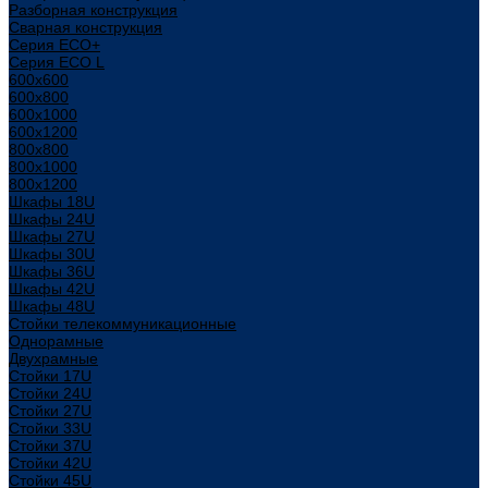
Разборная конструкция
Сварная конструкция
Серия ECO+
Серия ECO L
600x600
600x800
600х1000
600х1200
800x800
800х1000
800х1200
Шкафы 18U
Шкафы 24U
Шкафы 27U
Шкафы 30U
Шкафы 36U
Шкафы 42U
Шкафы 48U
Стойки телекоммуникационные
Однорамные
Двухрамные
Стойки 17U
Стойки 24U
Стойки 27U
Стойки 33U
Стойки 37U
Стойки 42U
Стойки 45U