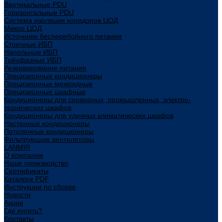
Вертикальные PDU
Горизонтальные PDU
Система изоляции коридоров ЦОД
Микро ЦОД
Источники бесперебойного питания
Стоечные ИБП
Напольные ИБП
Трёхфазные ИБП
Резервирование питания
Прецизионные кондиционеры
Прецизионные межрядные
Прецизионные шкафные
Кондиционеры для серверных, промышленных, электро-
технических шкафов
Кондиционеры для уличных климатических шкафов
Настенные кондиционеры
Потолочные кондиционеры
Фильтрующие вентиляторы
LANMIR
О компании
Наше производство
Сертификаты
Каталоги PDF
Инструкции по сборке
Новости
Акции
Где купить?
Контакты