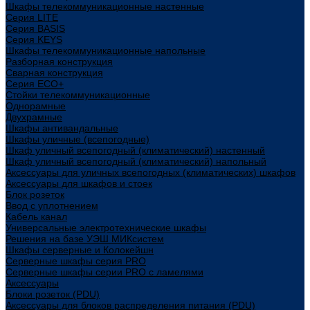
Шкафы телекоммуникационные настенные
Cерия LITE
Cерия BASIS
Cерия KEYS
Шкафы телекоммуникационные напольные
Разборная конструкция
Сварная конструкция
Серия ECO+
Стойки телекоммуникационные
Однорамные
Двухрамные
Шкафы антивандальные
Шкафы уличные (всепогодные)
Шкаф уличный всепогодный (климатический) настенный
Шкаф уличный всепогодный (климатический) напольный
Аксессуары для уличных всепогодных (климатических) шкафов
Аксессуары для шкафов и стоек
Блок розеток
Ввод с уплотнением
Кабель канал
Универсальные электротехнические шкафы
Решения на базе УЭШ МИКсистем
Шкафы серверные и Колокейшн
Серверные шкафы серия PRO
Серверные шкафы серии PRO с ламелями
Аксессуары
Блоки розеток (PDU)
Аксессуары для блоков распределения питания (PDU)