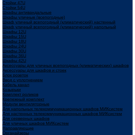
Стойки 47U
Стойки 54U
Шкафы антивандальные
Шкафы уличные (всепогодные)
Шкаф уличный всепогодный (климатический) настенный
Шкаф уличный всепогодный (климатический) напольный
Шкафы 12U
Шкафы 15U
Шкафы 18U
Шкафы 24U
Шкафы 30U
Шкафы 36U
Шкафы 42U
Аксессуары для уличных всепогодных (климатических) шкафов
Аксессуары для шкафов и стоек
Блок розеток
Ввод с уплотнением
Кабель канал
Козырьки
Комплект роликов
Крепежный комплект
Модули вентиляторные
Для напольных телекоммуникационных шкафов МИКсистем
Для настенных телекоммуникационных шкафов МИКсистем
Для серверных шкафов
Для уличных шкафов МИКсистем
Направляющие
Органайзеры