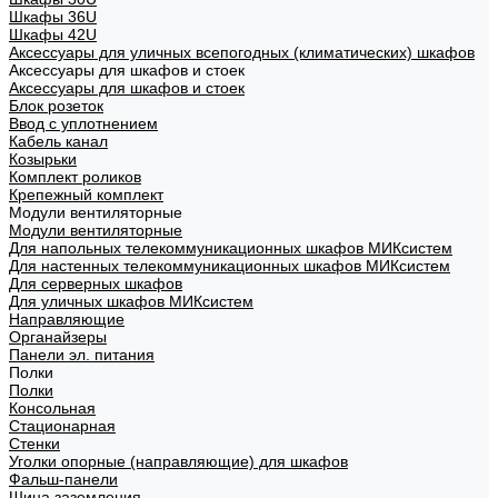
Шкафы 36U
Шкафы 42U
Аксессуары для уличных всепогодных (климатических) шкафов
Аксессуары для шкафов и стоек
Аксессуары для шкафов и стоек
Блок розеток
Ввод с уплотнением
Кабель канал
Козырьки
Комплект роликов
Крепежный комплект
Модули вентиляторные
Модули вентиляторные
Для напольных телекоммуникационных шкафов МИКсистем
Для настенных телекоммуникационных шкафов МИКсистем
Для серверных шкафов
Для уличных шкафов МИКсистем
Направляющие
Органайзеры
Панели эл. питания
Полки
Полки
Консольная
Стационарная
Стенки
Уголки опорные (направляющие) для шкафов
Фальш-панели
Шина заземления