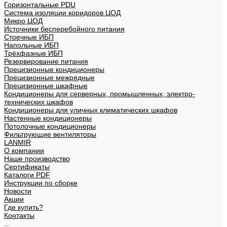
Горизонтальные PDU
Система изоляции коридоров ЦОД
Микро ЦОД
Источники бесперебойного питания
Стоечные ИБП
Напольные ИБП
Трёхфазные ИБП
Резервирование питания
Прецизионные кондиционеры
Прецизионные межрядные
Прецизионные шкафные
Кондиционеры для серверных, промышленных, электро-
технических шкафов
Кондиционеры для уличных климатических шкафов
Настенные кондиционеры
Потолочные кондиционеры
Фильтрующие вентиляторы
LANMIR
О компании
Наше производство
Сертификаты
Каталоги PDF
Инструкции по сборке
Новости
Акции
Где купить?
Контакты
...