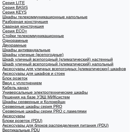
Cерия LITE
Cерия BASIS
Cерия KEYS
Шкафы телекоммуникационные напольные
Разборная конструкция
Сварная конструкция
Серия ECO+
Стойки телекоммуникационные
Однорамные
Двухрамные
Шкафы антивандальные
Шкафы уличные (всепогодные)
Шкаф уличный всепогодный (климатический) настенный
Шкаф уличный всепогодный (климатический) напольный
Аксессуары для уличных всепогодных (климатических) шкафов
Аксессуары для шкафов и стоек
Блок розеток
Ввод с уплотнением
Кабель канал
Универсальные электротехнические шкафы
Решения на базе УЭШ МИКсистем
Шкафы серверные и Колокейшн
Серверные шкафы серия PRO
Серверные шкафы серии PRO с ламелями
Аксессуары
Блоки розеток (PDU)
Аксессуары для блоков распределения питания (PDU)
Вертикальные PDU