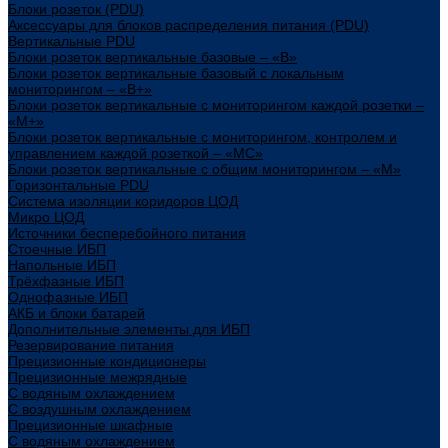
Блоки розеток (PDU)
Аксессуары для блоков распределения питания (PDU)
Вертикальные PDU
Блоки розеток вертикальные базовые – «В»
Блоки розеток вертикальные базовый с локальным
мониторингом – «В+»
Блоки розеток вертикальные с мониторингом каждой розетки –
«М+»
Блоки розеток вертикальные с мониторингом, контролем и
управлением каждой розеткой – «МС»
Блоки розеток вертикальные с общим мониторингом – «М»
Горизонтальные PDU
Система изоляции коридоров ЦОД
Микро ЦОД
Источники бесперебойного питания
Стоечные ИБП
Напольные ИБП
Трёхфазные ИБП
Однофазные ИБП
АКБ и блоки батарей
Дополнительные элементы для ИБП
Резервирование питания
Прецизионные кондиционеры
Прецизионные межрядные
С водяным охлаждением
С воздушным охлаждением
Прецизионные шкафные
С водяным охлаждением