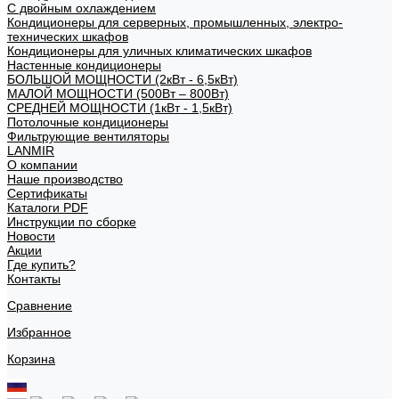
С двойным охлаждением
Кондиционеры для серверных, промышленных, электро-
технических шкафов
Кондиционеры для уличных климатических шкафов
Настенные кондиционеры
БОЛЬШОЙ МОЩНОСТИ (2кВт - 6,5кВт)
МАЛОЙ МОЩНОСТИ (500Вт – 800Вт)
СРЕДНЕЙ МОЩНОСТИ (1кВт - 1,5кВт)
Потолочные кондиционеры
Фильтрующие вентиляторы
LANMIR
О компании
Наше производство
Сертификаты
Каталоги PDF
Инструкции по сборке
Новости
Акции
Где купить?
Контакты
Сравнение
Избранное
Корзина