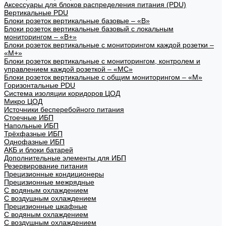
Аксессуары для блоков распределения питания (PDU)
Вертикальные PDU
Блоки розеток вертикальные базовые – «В»
Блоки розеток вертикальные базовый с локальным
мониторингом – «В+»
Блоки розеток вертикальные с мониторингом каждой розетки –
«М+»
Блоки розеток вертикальные с мониторингом, контролем и
управлением каждой розеткой – «МС»
Блоки розеток вертикальные с общим мониторингом – «М»
Горизонтальные PDU
Система изоляции коридоров ЦОД
Микро ЦОД
Источники бесперебойного питания
Стоечные ИБП
Напольные ИБП
Трёхфазные ИБП
Однофазные ИБП
АКБ и блоки батарей
Дополнительные элементы для ИБП
Резервирование питания
Прецизионные кондиционеры
Прецизионные межрядные
С водяным охлаждением
С воздушным охлаждением
Прецизионные шкафные
С водяным охлаждением
С воздушным охлаждением