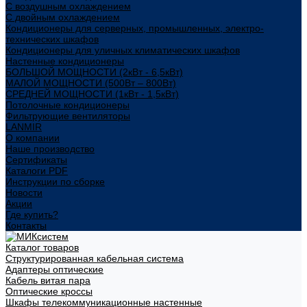
С воздушным охлаждением
С двойным охлаждением
Кондиционеры для серверных, промышленных, электро-
технических шкафов
Кондиционеры для уличных климатических шкафов
Настенные кондиционеры
БОЛЬШОЙ МОЩНОСТИ (2кВт - 6,5кВт)
МАЛОЙ МОЩНОСТИ (500Вт – 800Вт)
СРЕДНЕЙ МОЩНОСТИ (1кВт - 1,5кВт)
Потолочные кондиционеры
Фильтрующие вентиляторы
LANMIR
О компании
Наше производство
Сертификаты
Каталоги PDF
Инструкции по сборке
Новости
Акции
Где купить?
Контакты
Каталог товаров
Структурированная кабельная система
Адаптеры оптические
Кабель витая пара
Оптические кроссы
Шкафы телекоммуникационные настенные