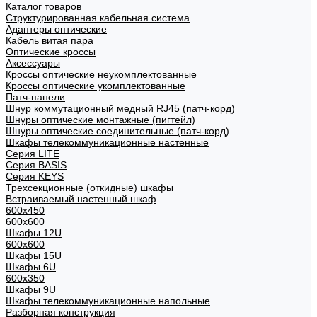
Каталог товаров
Структурированная кабельная система
Адаптеры оптические
Кабель витая пара
Оптические кроссы
Аксессуары
Кроссы оптические неукомплектованные
Кроссы оптические укомплектованные
Патч-панели
Шнур коммутационный медный RJ45 (патч-корд)
Шнуры оптические монтажные (пигтейл)
Шнуры оптические соединительные (патч-корд)
Шкафы телекоммуникационные настенные
Cерия LITE
Cерия BASIS
Cерия KEYS
Трехсекционные (откидные) шкафы
Встраиваемый настенный шкаф
600x450
600x600
Шкафы 12U
600x600
Шкафы 15U
Шкафы 6U
600x350
Шкафы 9U
Шкафы телекоммуникационные напольные
Разборная конструкция