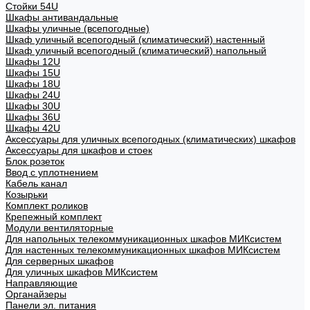
Стойки 54U
Шкафы антивандальные
Шкафы уличные (всепогодные)
Шкаф уличный всепогодный (климатический) настенный
Шкаф уличный всепогодный (климатический) напольный
Шкафы 12U
Шкафы 15U
Шкафы 18U
Шкафы 24U
Шкафы 30U
Шкафы 36U
Шкафы 42U
Аксессуары для уличных всепогодных (климатических) шкафов
Аксессуары для шкафов и стоек
Блок розеток
Ввод с уплотнением
Кабель канал
Козырьки
Комплект роликов
Крепежный комплект
Модули вентиляторные
Для напольных телекоммуникационных шкафов МИКсистем
Для настенных телекоммуникационных шкафов МИКсистем
Для серверных шкафов
Для уличных шкафов МИКсистем
Направляющие
Органайзеры
Панели эл. питания