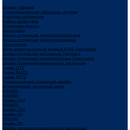
...
Каталог товаров
Структурированная кабельная система
Адаптеры оптические
Кабель витая пара
Оптические кроссы
Аксессуары
Кроссы оптические неукомплектованные
Кроссы оптические укомплектованные
Патч-панели
Шнур коммутационный медный RJ45 (патч-корд)
Шнуры оптические монтажные (пигтейл)
Шнуры оптические соединительные (патч-корд)
Шкафы телекоммуникационные настенные
Cерия LITE
Cерия BASIS
Cерия KEYS
Трехсекционные (откидные) шкафы
Встраиваемый настенный шкаф
600x450
600x600
Шкафы 12U
600x600
Шкафы 15U
Шкафы 6U
600x350
Шкафы 9U
Шкафы телекоммуникационные напольные