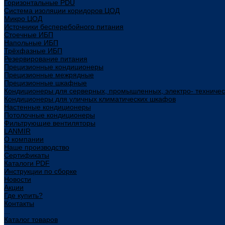
Горизонтальные PDU
Система изоляции коридоров ЦОД
Микро ЦОД
Источники бесперебойного питания
Стоечные ИБП
Напольные ИБП
Трёхфазные ИБП
Резервирование питания
Прецизионные кондиционеры
Прецизионные межрядные
Прецизионные шкафные
Кондиционеры для серверных, промышленных, электро- техниче
Кондиционеры для уличных климатических шкафов
Настенные кондиционеры
Потолочные кондиционеры
Фильтрующие вентиляторы
LANMIR
О компании
Наше производство
Сертификаты
Каталоги PDF
Инструкции по сборке
Новости
Акции
Где купить?
Контакты
...
Каталог товаров