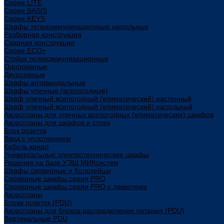
Cерия LITE
Cерия BASIS
Cерия KEYS
Шкафы телекоммуникационные напольные
Разборная конструкция
Сварная конструкция
Серия ECO+
Стойки телекоммуникационные
Однорамные
Двухрамные
Шкафы антивандальные
Шкафы уличные (всепогодные)
Шкаф уличный всепогодный (климатический) настенный
Шкаф уличный всепогодный (климатический) напольный
Аксессуары для уличных всепогодных (климатических) шкафов
Аксессуары для шкафов и стоек
Блок розеток
Ввод с уплотнением
Кабель канал
Универсальные электротехнические шкафы
Решения на базе УЭШ МИКсистем
Шкафы серверные и Колокейшн
Серверные шкафы серия PRO
Серверные шкафы серии PRO с ламелями
Аксессуары
Блоки розеток (PDU)
Аксессуары для блоков распределения питания (PDU)
Вертикальные PDU