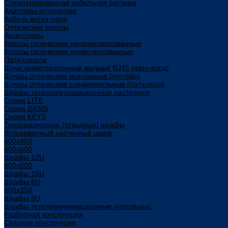
Структурированная кабельная система
Адаптеры оптические
Кабель витая пара
Оптические кроссы
Аксессуары
Кроссы оптические неукомплектованные
Кроссы оптические укомплектованные
Патч-панели
Шнур коммутационный медный RJ45 (патч-корд)
Шнуры оптические монтажные (пигтейл)
Шнуры оптические соединительные (патч-корд)
Шкафы телекоммуникационные настенные
Cерия LITE
Cерия BASIS
Cерия KEYS
Трехсекционные (откидные) шкафы
Встраиваемый настенный шкаф
600x450
600x600
Шкафы 12U
600x600
Шкафы 15U
Шкафы 6U
600x350
Шкафы 9U
Шкафы телекоммуникационные напольные
Разборная конструкция
Сварная конструкция