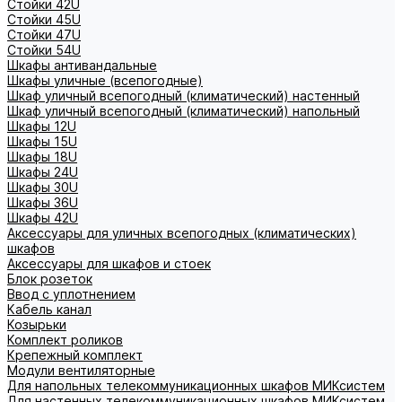
Стойки 42U
Стойки 45U
Стойки 47U
Стойки 54U
Шкафы антивандальные
Шкафы уличные (всепогодные)
Шкаф уличный всепогодный (климатический) настенный
Шкаф уличный всепогодный (климатический) напольный
Шкафы 12U
Шкафы 15U
Шкафы 18U
Шкафы 24U
Шкафы 30U
Шкафы 36U
Шкафы 42U
Аксессуары для уличных всепогодных (климатических)
шкафов
Аксессуары для шкафов и стоек
Блок розеток
Ввод с уплотнением
Кабель канал
Козырьки
Комплект роликов
Крепежный комплект
Модули вентиляторные
Для напольных телекоммуникационных шкафов МИКсистем
Для настенных телекоммуникационных шкафов МИКсистем