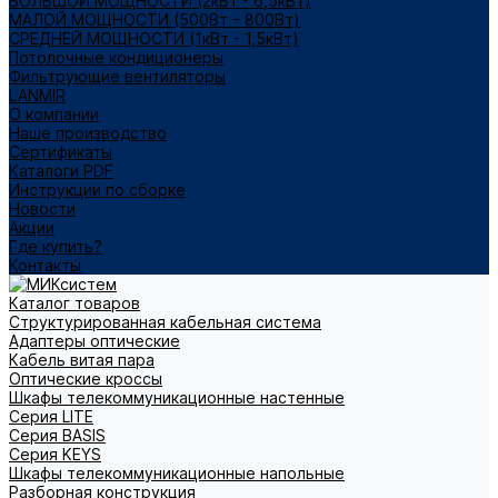
БОЛЬШОЙ МОЩНОСТИ (2кВт - 6,5кВт)
МАЛОЙ МОЩНОСТИ (500Вт – 800Вт)
СРЕДНЕЙ МОЩНОСТИ (1кВт - 1,5кВт)
Потолочные кондиционеры
Фильтрующие вентиляторы
LANMIR
О компании
Наше производство
Сертификаты
Каталоги PDF
Инструкции по сборке
Новости
Акции
Где купить?
Контакты
Каталог товаров
Структурированная кабельная система
Адаптеры оптические
Кабель витая пара
Оптические кроссы
Шкафы телекоммуникационные настенные
Cерия LITE
Cерия BASIS
Cерия KEYS
Шкафы телекоммуникационные напольные
Разборная конструкция