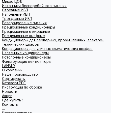
Микро ЦОД
Источники бесперебойного питания
Стоечные ИБП
Напольные ИБП
Трёхфазные ИБП
Резервирование питания
Прецизионные кондиционеры
Прецизионные межрядные
Прецизионные шкафные
Кондиционеры для серверных, промышленных, электро-
технических шкафов
Кондиционеры для уличных климатических шкафов
Настенные кондиционеры
Потолочные кондиционеры
Фильтрующие вентиляторы
LANMIR
О компании
Наше производство
Сертификаты
Каталоги PDF
Инструкции по сборке
Новости
Акции
Где купить?
Контакты
...
Каталог товаров