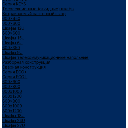
Cерия KEYS
Трехсекционные (откидные) шкафы
Встраиваемый настенный шкаф
600x450
600x600
Шкафы 12U
600x600
Шкафы 15U
Шкафы 6U
600x350
Шкафы 9U
Шкафы телекоммуникационные напольные
Разборная конструкция
Сварная конструкция
Серия ECO+
Серия ECO L
600x600
600x800
600х1000
600х1200
800x800
800х1000
800х1200
Шкафы 18U
Шкафы 24U
Шкафы 27U