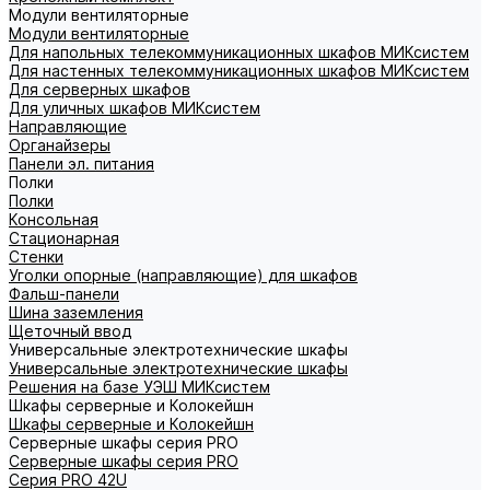
Модули вентиляторные
Модули вентиляторные
Для напольных телекоммуникационных шкафов МИКсистем
Для настенных телекоммуникационных шкафов МИКсистем
Для серверных шкафов
Для уличных шкафов МИКсистем
Направляющие
Органайзеры
Панели эл. питания
Полки
Полки
Консольная
Стационарная
Стенки
Уголки опорные (направляющие) для шкафов
Фальш-панели
Шина заземления
Щеточный ввод
Универсальные электротехнические шкафы
Универсальные электротехнические шкафы
Решения на базе УЭШ МИКсистем
Шкафы серверные и Колокейшн
Шкафы серверные и Колокейшн
Серверные шкафы серия PRO
Серверные шкафы серия PRO
Серия PRO 42U