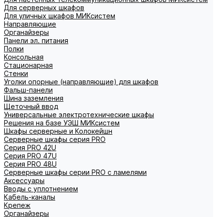
Для серверных шкафов
Для уличных шкафов МИКсистем
Направляющие
Органайзеры
Панели эл. питания
Полки
Консольная
Стационарная
Стенки
Уголки опорные (направляющие) для шкафов
Фальш-панели
Шина заземления
Щеточный ввод
Универсальные электротехнические шкафы
Решения на базе УЭШ МИКсистем
Шкафы серверные и Колокейшн
Серверные шкафы серия PRO
Серия PRO 42U
Серия PRO 47U
Серия PRO 48U
Серверные шкафы серии PRO с ламелями
Аксессуары
Вводы с уплотнением
Кабель-каналы
Крепеж
Органайзеры