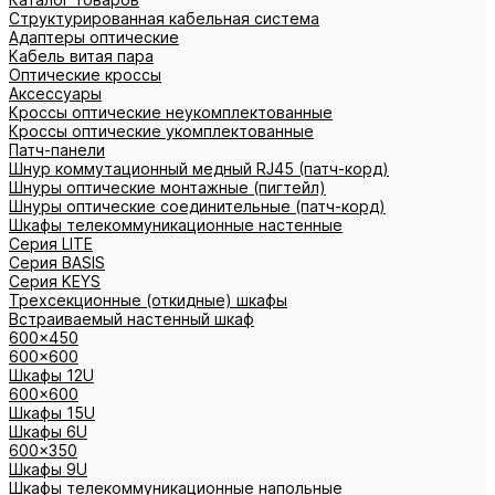
Структурированная кабельная система
Адаптеры оптические
Кабель витая пара
Оптические кроссы
Аксессуары
Кроссы оптические неукомплектованные
Кроссы оптические укомплектованные
Патч-панели
Шнур коммутационный медный RJ45 (патч-корд)
Шнуры оптические монтажные (пигтейл)
Шнуры оптические соединительные (патч-корд)
Шкафы телекоммуникационные настенные
Cерия LITE
Cерия BASIS
Cерия KEYS
Трехсекционные (откидные) шкафы
Встраиваемый настенный шкаф
600x450
600x600
Шкафы 12U
600x600
Шкафы 15U
Шкафы 6U
600x350
Шкафы 9U
Шкафы телекоммуникационные напольные