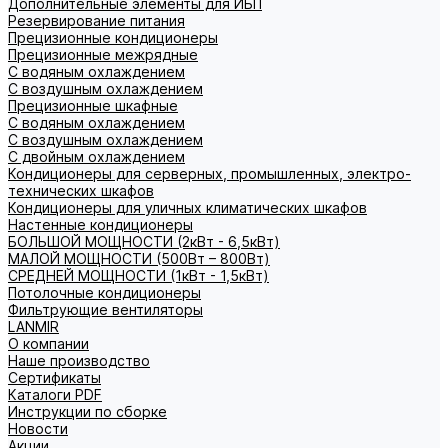
Дополнительные элементы для ИБП
Резервирование питания
Прецизионные кондиционеры
Прецизионные межрядные
С водяным охлаждением
С воздушным охлаждением
Прецизионные шкафные
С водяным охлаждением
С воздушным охлаждением
С двойным охлаждением
Кондиционеры для серверных, промышленных, электро-
технических шкафов
Кондиционеры для уличных климатических шкафов
Настенные кондиционеры
БОЛЬШОЙ МОЩНОСТИ (2кВт - 6,5кВт)
МАЛОЙ МОЩНОСТИ (500Вт – 800Вт)
СРЕДНЕЙ МОЩНОСТИ (1кВт - 1,5кВт)
Потолочные кондиционеры
Фильтрующие вентиляторы
LANMIR
О компании
Наше производство
Сертификаты
Каталоги PDF
Инструкции по сборке
Новости
Акции