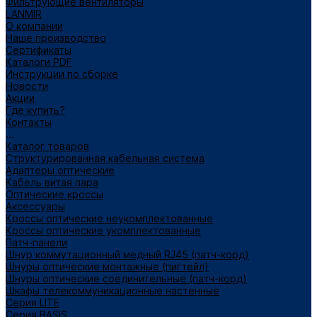
Фильтрующие вентиляторы
LANMIR
О компании
Наше производство
Сертификаты
Каталоги PDF
Инструкции по сборке
Новости
Акции
Где купить?
Контакты
...
Каталог товаров
Структурированная кабельная система
Адаптеры оптические
Кабель витая пара
Оптические кроссы
Аксессуары
Кроссы оптические неукомплектованные
Кроссы оптические укомплектованные
Патч-панели
Шнур коммутационный медный RJ45 (патч-корд)
Шнуры оптические монтажные (пигтейл)
Шнуры оптические соединительные (патч-корд)
Шкафы телекоммуникационные настенные
Cерия LITE
Cерия BASIS