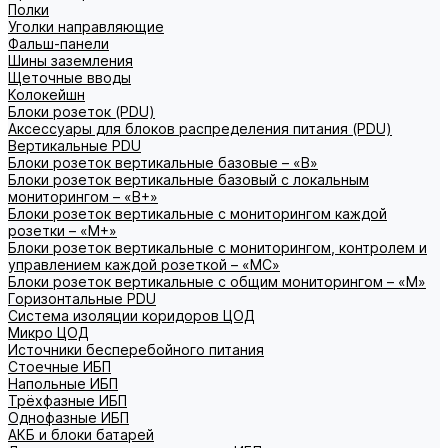
Полки
Уголки направляющие
Фальш-панели
Шины заземления
Щеточные вводы
Колокейшн
Блоки розеток (PDU)
Аксессуары для блоков распределения питания (PDU)
Вертикальные PDU
Блоки розеток вертикальные базовые – «В»
Блоки розеток вертикальные базовый с локальным
мониторингом – «В+»
Блоки розеток вертикальные с мониторингом каждой
розетки – «М+»
Блоки розеток вертикальные с мониторингом, контролем и
управлением каждой розеткой – «МС»
Блоки розеток вертикальные с общим мониторингом – «М»
Горизонтальные PDU
Система изоляции коридоров ЦОД
Микро ЦОД
Источники бесперебойного питания
Стоечные ИБП
Напольные ИБП
Трёхфазные ИБП
Однофазные ИБП
АКБ и блоки батарей