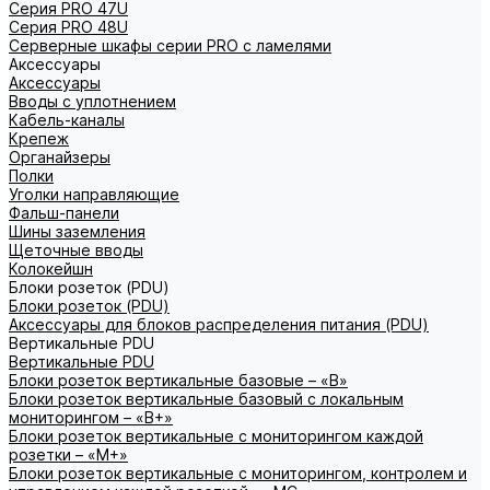
Серия PRO 47U
Серия PRO 48U
Серверные шкафы серии PRO с ламелями
Аксессуары
Аксессуары
Вводы с уплотнением
Кабель-каналы
Крепеж
Органайзеры
Полки
Уголки направляющие
Фальш-панели
Шины заземления
Щеточные вводы
Колокейшн
Блоки розеток (PDU)
Блоки розеток (PDU)
Аксессуары для блоков распределения питания (PDU)
Вертикальные PDU
Вертикальные PDU
Блоки розеток вертикальные базовые – «В»
Блоки розеток вертикальные базовый с локальным
мониторингом – «В+»
Блоки розеток вертикальные с мониторингом каждой
розетки – «М+»
Блоки розеток вертикальные с мониторингом, контролем и