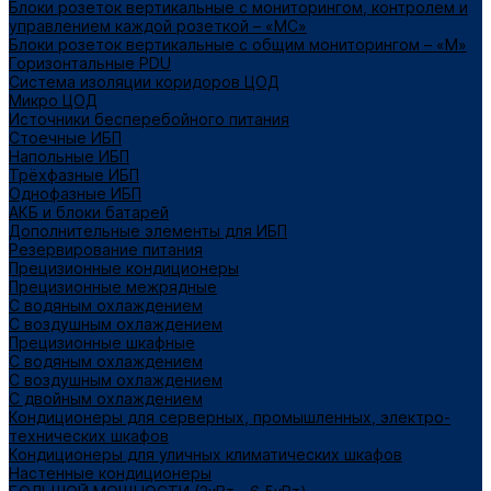
Блоки розеток вертикальные с мониторингом, контролем и
управлением каждой розеткой – «МС»
Блоки розеток вертикальные с общим мониторингом – «М»
Горизонтальные PDU
Система изоляции коридоров ЦОД
Микро ЦОД
Источники бесперебойного питания
Стоечные ИБП
Напольные ИБП
Трёхфазные ИБП
Однофазные ИБП
АКБ и блоки батарей
Дополнительные элементы для ИБП
Резервирование питания
Прецизионные кондиционеры
Прецизионные межрядные
С водяным охлаждением
С воздушным охлаждением
Прецизионные шкафные
С водяным охлаждением
С воздушным охлаждением
С двойным охлаждением
Кондиционеры для серверных, промышленных, электро-
технических шкафов
Кондиционеры для уличных климатических шкафов
Настенные кондиционеры