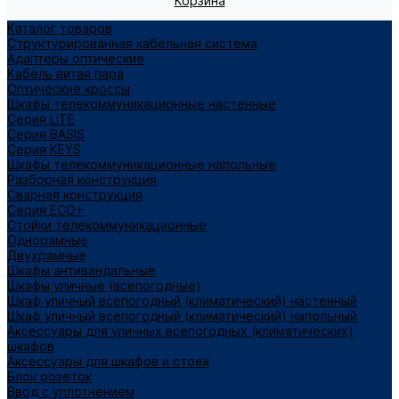
Корзина
Каталог товаров
Структурированная кабельная система
Адаптеры оптические
Кабель витая пара
Оптические кроссы
Шкафы телекоммуникационные настенные
Cерия LITE
Cерия BASIS
Cерия KEYS
Шкафы телекоммуникационные напольные
Разборная конструкция
Сварная конструкция
Серия ECO+
Стойки телекоммуникационные
Однорамные
Двухрамные
Шкафы антивандальные
Шкафы уличные (всепогодные)
Шкаф уличный всепогодный (климатический) настенный
Шкаф уличный всепогодный (климатический) напольный
Аксессуары для уличных всепогодных (климатических)
шкафов
Аксессуары для шкафов и стоек
Блок розеток
Ввод с уплотнением