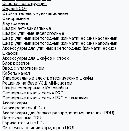
Сварная конструкция
Серия ECO+
Стойки телекоммуникационные
Однорамные
Двухрамные
Шкафы антивандальные
Шкафы уличные (всепогодные)
Шкаф уличный всепогодный (климатический) настенный
Шкаф уличный всепогодный (климатический) напольный
Аксессуары для уличных всепогодных (климатических)
шкафов
Аксессуары для шкафов и стоек
Блок розеток
Ввод с уплотнением
Кабель канал
Универсальные электротехнические шкафы
Решения на базе УЭШ МИКсистем
Шкафы серверные и Колокейшн
Серверные шкафы серия PRO
Серверные шкафы серии PRO с ламелями
Аксессуары
Блоки розеток (PDU)
Аксессуары для блоков распределения питания (PDU)
Вертикальные PDU
Горизонтальные PDU
Система изоляции коридоров ЦОД