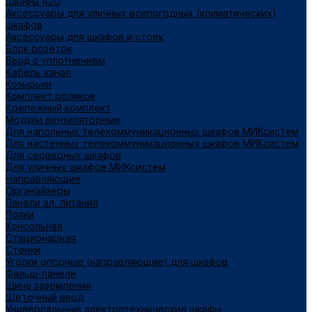
Шкафы 42U
Аксессуары для уличных всепогодных (климатических)
шкафов
Аксессуары для шкафов и стоек
Блок розеток
Ввод с уплотнением
Кабель канал
Козырьки
Комплект роликов
Крепежный комплект
Модули вентиляторные
Для напольных телекоммуникационных шкафов МИКсистем
Для настенных телекоммуникационных шкафов МИКсистем
Для серверных шкафов
Для уличных шкафов МИКсистем
Направляющие
Органайзеры
Панели эл. питания
Полки
Консольная
Стационарная
Стенки
Уголки опорные (направляющие) для шкафов
Фальш-панели
Шина заземления
Щеточный ввод
Универсальные электротехнические шкафы