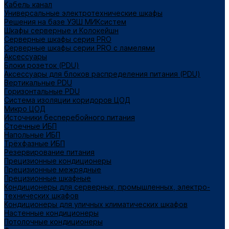
Кабель канал
Универсальные электротехнические шкафы
Решения на базе УЭШ МИКсистем
Шкафы серверные и Колокейшн
Серверные шкафы серия PRO
Серверные шкафы серии PRO с ламелями
Аксессуары
Блоки розеток (PDU)
Аксессуары для блоков распределения питания (PDU)
Вертикальные PDU
Горизонтальные PDU
Система изоляции коридоров ЦОД
Микро ЦОД
Источники бесперебойного питания
Стоечные ИБП
Напольные ИБП
Трёхфазные ИБП
Резервирование питания
Прецизионные кондиционеры
Прецизионные межрядные
Прецизионные шкафные
Кондиционеры для серверных, промышленных, электро-
технических шкафов
Кондиционеры для уличных климатических шкафов
Настенные кондиционеры
Потолочные кондиционеры