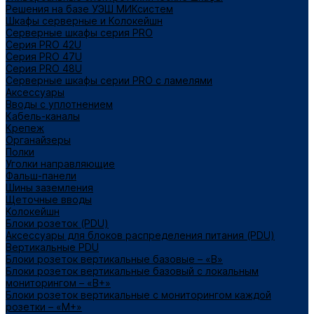
Решения на базе УЭШ МИКсистем
Шкафы серверные и Колокейшн
Серверные шкафы серия PRO
Серия PRO 42U
Серия PRO 47U
Серия PRO 48U
Серверные шкафы серии PRO с ламелями
Аксессуары
Вводы с уплотнением
Кабель-каналы
Крепеж
Органайзеры
Полки
Уголки направляющие
Фальш-панели
Шины заземления
Щеточные вводы
Колокейшн
Блоки розеток (PDU)
Аксессуары для блоков распределения питания (PDU)
Вертикальные PDU
Блоки розеток вертикальные базовые – «В»
Блоки розеток вертикальные базовый с локальным
мониторингом – «В+»
Блоки розеток вертикальные с мониторингом каждой
розетки – «М+»