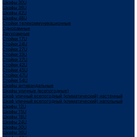
Шкафы 30U
Шкафы 36U
Шкафы 42U
Шкафы 48U
Стойки телекоммуникационные
Однорамные
Двухрамные
Стойки 17U
Стойки 24U
Стойки 27U
Стойки 33U
Стойки 37U
Стойки 42U
Стойки 45U
Стойки 47U
Стойки 54U
Шкафы антивандальные
Шкафы уличные (всепогодные)
Шкаф уличный всепогодный (климатический) настенный
Шкаф уличный всепогодный (климатический) напольный
Шкафы 12U
Шкафы 15U
Шкафы 18U
Шкафы 24U
Шкафы 30U
Шкафы 36U