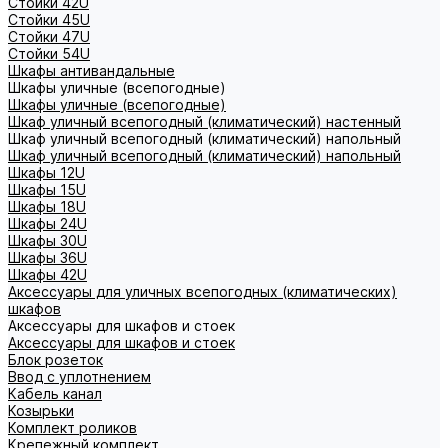
Стойки 42U
Стойки 45U
Стойки 47U
Стойки 54U
Шкафы антивандальные
Шкафы уличные (всепогодные)
Шкафы уличные (всепогодные)
Шкаф уличный всепогодный (климатический) настенный
Шкаф уличный всепогодный (климатический) напольный
Шкаф уличный всепогодный (климатический) напольный
Шкафы 12U
Шкафы 15U
Шкафы 18U
Шкафы 24U
Шкафы 30U
Шкафы 36U
Шкафы 42U
Аксессуары для уличных всепогодных (климатических)
шкафов
Аксессуары для шкафов и стоек
Аксессуары для шкафов и стоек
Блок розеток
Ввод с уплотнением
Кабель канал
Козырьки
Комплект роликов
Крепежный комплект