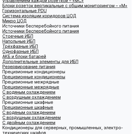
управлением каждой розеткой – «МС»
Блоки розеток вертикальные с общим мониторингом – «М»
Горизонтальные PDU
Система изоляции коридоров ЦОД
Микро ЦОД
Источники бесперебойного питания
Источники бесперебойного питания
Стоечные ИБП
Напольные ИБП
Трёхфазные ИБП
Однофазные ИБП
АКБ и блоки батарей
Дополнительные элементы для ИБП
Резервирование питания
Прецизионные кондиционеры
Прецизионные кондиционеры
Прецизионные межрядные
Прецизионные межрядные
С водяным охлаждением
С воздушным охлаждением
Прецизионные шкафные
Прецизионные шкафные
С водяным охлаждением
С воздушным охлаждением
С двойным охлаждением
Кондиционеры для серверных, промышленных, электро-
технических шкафов