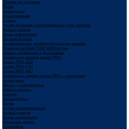
Панели эл. питания
Полки
Консольная
Стационарная
Стенки
Уголки опорные (направляющие) для шкафов
Фальш-панели
Шина заземления
Щеточный ввод
Универсальные электротехнические шкафы
Решения на базе УЭШ МИКсистем
Шкафы серверные и Колокейшн
Серверные шкафы серия PRO
Серия PRO 42U
Серия PRO 47U
Серия PRO 48U
Серверные шкафы серии PRO с ламелями
Аксессуары
Вводы с уплотнением
Кабель-каналы
Крепеж
Органайзеры
Полки
Уголки направляющие
Фальш-панели
Шины заземления
Щеточные вводы
Колокейшн