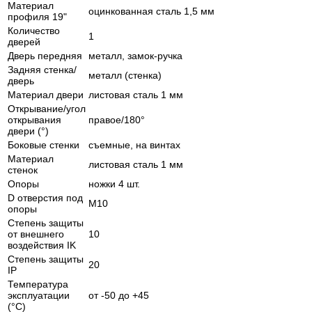
Материал
оцинкованная сталь 1,5 мм
профиля 19"
Количество
1
дверей
Дверь передняя
металл, замок-ручка
Задняя стенка/
металл (стенка)
дверь
Материал двери
листовая сталь 1 мм
Открывание/угол
открывания
правое/180°
двери (°)
Боковые стенки
съемные, на винтах
Материал
листовая сталь 1 мм
стенок
Опоры
ножки 4 шт.
D отверстия под
M10
опоры
Степень защиты
от внешнего
10
воздействия IK
Степень защиты
20
IP
Температура
эксплуатации
от -50 до +45
(°С)