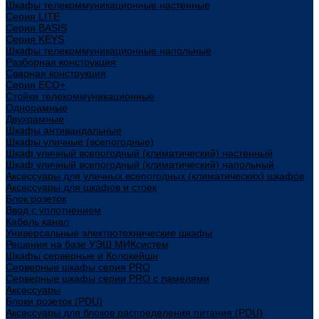
Шкафы телекоммуникационные настенные
Cерия LITE
Cерия BASIS
Cерия KEYS
Шкафы телекоммуникационные напольные
Разборная конструкция
Сварная конструкция
Серия ECO+
Стойки телекоммуникационные
Однорамные
Двухрамные
Шкафы антивандальные
Шкафы уличные (всепогодные)
Шкаф уличный всепогодный (климатический) настенный
Шкаф уличный всепогодный (климатический) напольный
Аксессуары для уличных всепогодных (климатических) шкафов
Аксессуары для шкафов и стоек
Блок розеток
Ввод с уплотнением
Кабель канал
Универсальные электротехнические шкафы
Решения на базе УЭШ МИКсистем
Шкафы серверные и Колокейшн
Серверные шкафы серия PRO
Серверные шкафы серии PRO с ламелями
Аксессуары
Блоки розеток (PDU)
Аксессуары для блоков распределения питания (PDU)