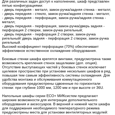
Для различных задач доступ к наполнению, шкаф представлен
пятью конфигурациями:
- дверь передняя - металл, замок-ручка/задняя стенка - металл;
- дверь передняя - стекло, замок-ручка/задняя стенка - металл;
- дверь передняя - перфорация, замок-ручка/задняя стенка -
металл;
- дверь передняя - перфорация, замок-ручка/дверь задняя -
перфорация 2 створки, замок-ручка ригельный;
- дверь передняя - перфорация 2 створки, замок-ручка
ригельный/ дверь задняя - перфорация 2 створки, замок-ручка
ригельный.
Высокий коэффициент перфорации (70%) обеспечивает
эффективное естественное охлаждение оборудования.
Боковые стенки шкафа крепятся винтами, предусмотрена также
возможность крепления стенок защелками (доп. опция).
Отсутствие выступающих частей у боковых стенок исключает
щелевое пространство при установке нескольких шкафов в ряд,
повышая тем самым эффективность системы охлаждения. Для
удобства монтажа и обслуживания коммутационного
оборудования предусмотрены сдвоенные по горизонтали
стенки: при глубине 1000 мм, 1200 мм и при высоте от 36U.
Напольные шкафы серии ECO+ МИКсистем предлагают
широкие возможности для интеграции дополнительного
оборудования и аксессуаров. В верхней и нижней части шкафа
для поддержания необходимого температурного режима
предусмотрены места для установки вентиляторных модулей: