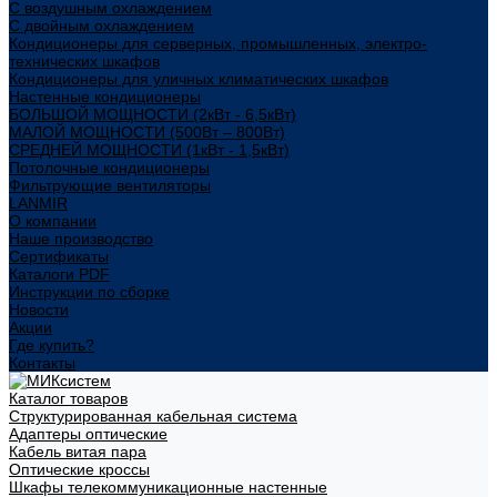
С воздушным охлаждением
С двойным охлаждением
Кондиционеры для серверных, промышленных, электро-
технических шкафов
Кондиционеры для уличных климатических шкафов
Настенные кондиционеры
БОЛЬШОЙ МОЩНОСТИ (2кВт - 6,5кВт)
МАЛОЙ МОЩНОСТИ (500Вт – 800Вт)
СРЕДНЕЙ МОЩНОСТИ (1кВт - 1,5кВт)
Потолочные кондиционеры
Фильтрующие вентиляторы
LANMIR
О компании
Наше производство
Сертификаты
Каталоги PDF
Инструкции по сборке
Новости
Акции
Где купить?
Контакты
Каталог товаров
Структурированная кабельная система
Адаптеры оптические
Кабель витая пара
Оптические кроссы
Шкафы телекоммуникационные настенные