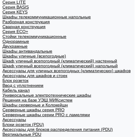
Cерия LITE
Cерия BASIS
Cерия KEYS
Шкафы телекоммуникационные напольные
Разборная конструкция
Сварная конструкция
Серия ECO+
Стойки телекоммуникационные
Однорамные
Двухрамные
Шкафы антивандальные
Шкафы уличные (всепогодные)
Шкаф уличный всепогодный (климатический) настенный
Шкаф уличный всепогодный (климатический) напольный
Аксессуары для уличных всепогодных (климатических) шкафов
Аксессуары для шкафов и стоек
Блок розеток
Ввод с уплотнением
Кабель канал
Универсальные электротехнические шкафы
Решения на базе УЭШ МИКсистем
Шкафы серверные и Колокейшн
Серверные шкафы серия PRO
Серверные шкафы серии PRO с ламелями
Аксессуары
Блоки розеток (PDU)
Аксессуары для блоков распределения питания (PDU)
Вертикальные PDU