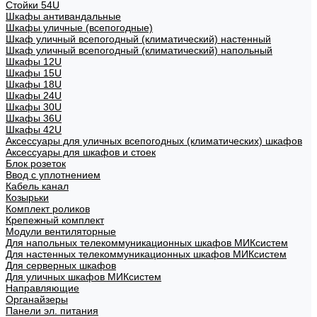
Стойки 54U
Шкафы антивандальные
Шкафы уличные (всепогодные)
Шкаф уличный всепогодный (климатический) настенный
Шкаф уличный всепогодный (климатический) напольный
Шкафы 12U
Шкафы 15U
Шкафы 18U
Шкафы 24U
Шкафы 30U
Шкафы 36U
Шкафы 42U
Аксессуары для уличных всепогодных (климатических) шкафов
Аксессуары для шкафов и стоек
Блок розеток
Ввод с уплотнением
Кабель канал
Козырьки
Комплект роликов
Крепежный комплект
Модули вентиляторные
Для напольных телекоммуникационных шкафов МИКсистем
Для настенных телекоммуникационных шкафов МИКсистем
Для серверных шкафов
Для уличных шкафов МИКсистем
Направляющие
Органайзеры
Панели эл. питания