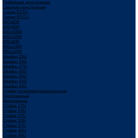
Разборная конструкция
Сварная конструкция
Серия ECO+
Серия ECO L
600x600
600x800
600х1000
600х1200
800x800
800х1000
800х1200
Шкафы 18U
Шкафы 24U
Шкафы 27U
Шкафы 30U
Шкафы 36U
Шкафы 42U
Шкафы 48U
Стойки телекоммуникационные
Однорамные
Двухрамные
Стойки 17U
Стойки 24U
Стойки 27U
Стойки 33U
Стойки 37U
Стойки 42U
Стойки 45U