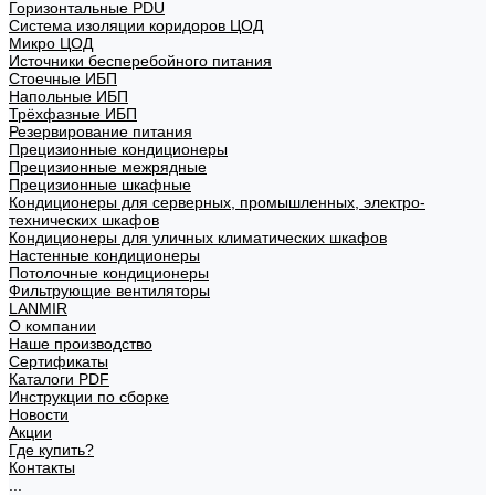
Горизонтальные PDU
Система изоляции коридоров ЦОД
Микро ЦОД
Источники бесперебойного питания
Стоечные ИБП
Напольные ИБП
Трёхфазные ИБП
Резервирование питания
Прецизионные кондиционеры
Прецизионные межрядные
Прецизионные шкафные
Кондиционеры для серверных, промышленных, электро-
технических шкафов
Кондиционеры для уличных климатических шкафов
Настенные кондиционеры
Потолочные кондиционеры
Фильтрующие вентиляторы
LANMIR
О компании
Наше производство
Сертификаты
Каталоги PDF
Инструкции по сборке
Новости
Акции
Где купить?
Контакты
...