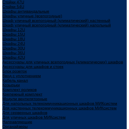
Стойки 47U
Стойки 54U
Шкафы антивандальные
Шкафы уличные (всепогодные)
Шкаф уличный всепогодный (климатический) настенный
Шкаф уличный всепогодный (климатический) напольный
Шкафы 12U
Шкафы 15U
Шкафы 18U
Шкафы 24U
Шкафы 30U
Шкафы 36U
Шкафы 42U
Аксессуары для уличных всепогодных (климатических) шкафов
Аксессуары для шкафов и стоек
Блок розеток
Ввод с уплотнением
Кабель канал
Козырьки
Комплект роликов
Крепежный комплект
Модули вентиляторные
Для напольных телекоммуникационных шкафов МИКсистем
Для настенных телекоммуникационных шкафов МИКсистем
Для серверных шкафов
Для уличных шкафов МИКсистем
Направляющие
Органайзеры