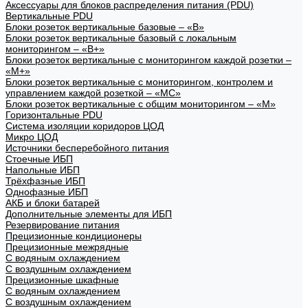
Аксессуары для блоков распределения питания (PDU)
Вертикальные PDU
Блоки розеток вертикальные базовые – «В»
Блоки розеток вертикальные базовый с локальным
мониторингом – «В+»
Блоки розеток вертикальные с мониторингом каждой розетки –
«М+»
Блоки розеток вертикальные с мониторингом, контролем и
управлением каждой розеткой – «МС»
Блоки розеток вертикальные с общим мониторингом – «М»
Горизонтальные PDU
Система изоляции коридоров ЦОД
Микро ЦОД
Источники бесперебойного питания
Стоечные ИБП
Напольные ИБП
Трёхфазные ИБП
Однофазные ИБП
АКБ и блоки батарей
Дополнительные элементы для ИБП
Резервирование питания
Прецизионные кондиционеры
Прецизионные межрядные
С водяным охлаждением
С воздушным охлаждением
Прецизионные шкафные
С водяным охлаждением
С воздушным охлаждением