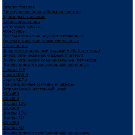
...
Каталог товаров
Структурированная кабельная система
Адаптеры оптические
Кабель витая пара
Оптические кроссы
Аксессуары
Кроссы оптические неукомплектованные
Кроссы оптические укомплектованные
Патч-панели
Шнур коммутационный медный RJ45 (патч-корд)
Шнуры оптические монтажные (пигтейл)
Шнуры оптические соединительные (патч-корд)
Шкафы телекоммуникационные настенные
Cерия LITE
Cерия BASIS
Cерия KEYS
Трехсекционные (откидные) шкафы
Встраиваемый настенный шкаф
600x450
600x600
Шкафы 12U
600x600
Шкафы 15U
Шкафы 6U
600x350
Шкафы 9U
Шкафы телекоммуникационные напольные