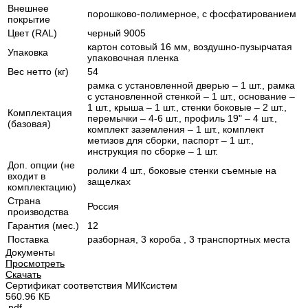
Внешнее
порошково-полимерное, с фосфатированием
покрытие
Цвет (RAL)
черный 9005
картон сотовый 16 мм, воздушно-пузырчатая
Упаковка
упаковочная пленка
Вес нетто (кг)
54
рамка с установленной дверью – 1 шт., рамка
с установленной стенкой – 1 шт., основание –
1 шт., крыша – 1 шт., стенки боковые – 2 шт.,
Комплектация
перемычки – 4-6 шт., профиль 19" – 4 шт.,
(базовая)
комплект заземления – 1 шт., комплект
метизов для сборки, паспорт – 1 шт.,
инструкция по сборке – 1 шт.
Доп. опции (не
ролики 4 шт., боковые стенки съемные на
входит в
защелках
комплектацию)
Страна
Россия
производства
Гарантия (мес.)
12
Поставка
разборная, 3 короба , 3 транспортных места
Документы
Просмотреть
Скачать
Сертификат соответствия МИКсистем
560.96 КБ
.pdf