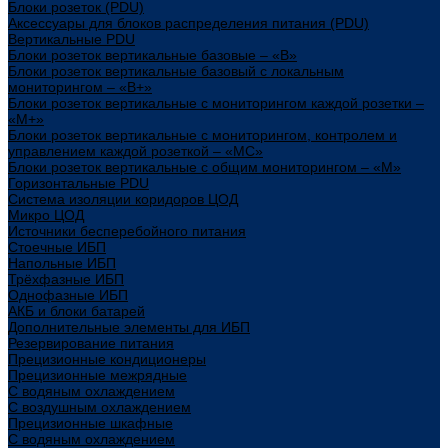
Блоки розеток (PDU)
Аксессуары для блоков распределения питания (PDU)
Вертикальные PDU
Блоки розеток вертикальные базовые – «В»
Блоки розеток вертикальные базовый с локальным
мониторингом – «В+»
Блоки розеток вертикальные с мониторингом каждой розетки –
«М+»
Блоки розеток вертикальные с мониторингом, контролем и
управлением каждой розеткой – «МС»
Блоки розеток вертикальные с общим мониторингом – «М»
Горизонтальные PDU
Система изоляции коридоров ЦОД
Микро ЦОД
Источники бесперебойного питания
Стоечные ИБП
Напольные ИБП
Трёхфазные ИБП
Однофазные ИБП
АКБ и блоки батарей
Дополнительные элементы для ИБП
Резервирование питания
Прецизионные кондиционеры
Прецизионные межрядные
С водяным охлаждением
С воздушным охлаждением
Прецизионные шкафные
С водяным охлаждением