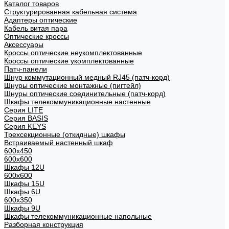
Каталог товаров
Структурированная кабельная система
Адаптеры оптические
Кабель витая пара
Оптические кроссы
Аксессуары
Кроссы оптические неукомплектованные
Кроссы оптические укомплектованные
Патч-панели
Шнур коммутационный медный RJ45 (патч-корд)
Шнуры оптические монтажные (пигтейл)
Шнуры оптические соединительные (патч-корд)
Шкафы телекоммуникационные настенные
Cерия LITE
Cерия BASIS
Cерия KEYS
Трехсекционные (откидные) шкафы
Встраиваемый настенный шкаф
600x450
600x600
Шкафы 12U
600x600
Шкафы 15U
Шкафы 6U
600x350
Шкафы 9U
Шкафы телекоммуникационные напольные
Разборная конструкция