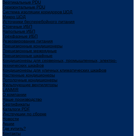
Вертикальные PDU
Горизонтальные PDU
Система изоляции коридоров ЦОД
Микро ЦОД
Источники бесперебойного питания
Стоечные ИБП
Напольные ИБП
Трёхфазные ИБП
Резервирование питания
Прецизионные кондиционеры
Прецизионные межрядные
Прецизионные шкафные
Кондиционеры для серверных, промышленных, электро-
технических шкафов
Кондиционеры для уличных климатических шкафов
Настенные кондиционеры
Потолочные кондиционеры
Фильтрующие вентиляторы
LANMIR
О компании
Наше производство
Сертификаты
Каталоги PDF
Инструкции по сборке
Новости
Акции
Где купить?
Контакты