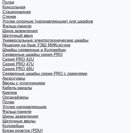
Полки
Консольная
Стационарная
Стенки
Уголки опорные (направляющие) для шкафов
Фальш-панели
Шина заземления
Щеточный ввод
Универсальные электротехнические шкафы
Решения на базе УЭШ МИКсистем
Шкафы серверные и Колокейшн
Серверные шкафы серия PRO
Серия PRO 42U
Серия PRO 47U
Серия PRO 48U
Серверные шкафы серии PRO с ламелями
Аксессуары
Вводы с уплотнением
Кабель-каналы
Крепеж
Органайзеры
Полки
Уголки направляющие
Фальш-панели
Шины заземления
Щеточные вводы
Колокейшн
Блоки розеток (PDU)